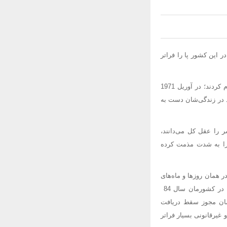
 سال 1942 حکومت ویشی در این کشور پا را فراتر
حتی در اکتبر 1943 در فرانسه زنی با نام "دزیره پیوژ" را نیز به جرم دست داشتن در 3 سقط جنین، اعدام کردند؛ در آوریل 1971
اعتراف کرده بودند در زندگی‌شان دست به
 را عقل کل می‌دانند،
 را به شدت مذمت کرده
 همان روزها و ماه‌های
اولیه شکل‌گیری جنین، اقدام به سقط جنین با استفاده از روش‌های مختلف می‌کنند؛ قانون سقط درمانی در کشورمان سال 84
در کل کشور از این سازمان مجوز سقط دریافت
ی قانونی و غیرقانونی بسیار فراتر