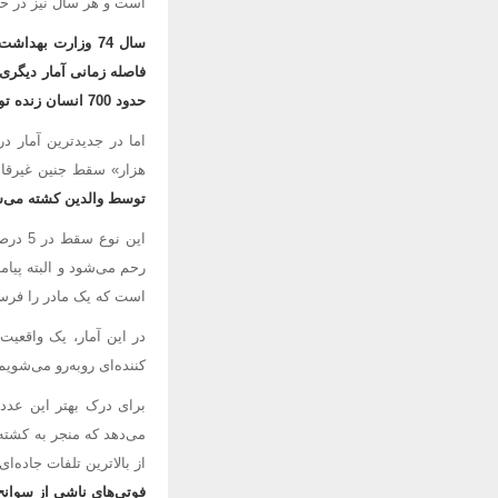
است و هر سال نیز در ح
حدود 700 انسان زنده توسط پدر و مادر خود از طریق "سقط" کشته می‌شوند!
هزار» سقط جنین غیرقا
توسط والدین کشته می‌شوند که تنها ح
رحم می‌شود و البته پیام
است که یک مادر را فرسود
کننده‌ای رو‌به‌رو می‌شویم! ما سالانه 361 هزار و 350 نفر س
از بالاترین تلفات جاده‌
فوتی‌های ناشی از سوانح 