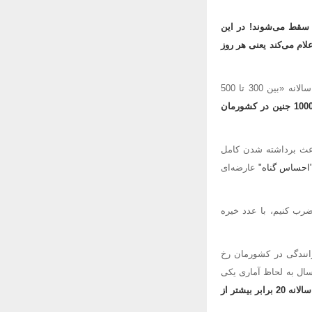
ین در سال داریم یعنی حدود 220 جنین در هر روز سقط می‌شوند! در این
 آمار سقط جنین را 250 هزار جنین در سال اعلام می‌کند یعنی هر روز
اما در جدیدترین آمار در سال 96، دکتر محمدباقر لاریجانی، معاون آموزشی وزیر بهداشت اعلام کرده که سالانه «بین 300 تا 500
یعنی طبق آمار رسمی وزارت بهداشت، هر روز 1000 جنین در کشورمان
رخی از موارد باعث برداشته شدن کامل
احساس گناه"
عارضه‌ای
 اگر 990 را در تعداد روزهای سال ضرب کنیم، با عدد خیره
نیم؛ براساس آمارها، سالانه حدود 800 هزار تصادف رانندگی در کشورمان رخ
ار فوتی در حوادث جاده‌ای در سال به لحاظ آماری یکی
بر اساس آمار وزارت بهداشت در کشور سالانه 20 برابر بیشتر از