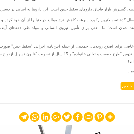
ابطه، گسترش بازار قاچاق داروهای سقط جنین است؛ این داروها به آسانی در دستر
أسفانه ایران طی 30 سال گذشته، بالاترین رکورد سرعت کاهش نرخ موالید در دنیا را از آن خود 
لمند شدن است؛ ما حتی برای تأمین نیروی انسانی و مولد طی دهه‌های آیند
خاصی برای اصلاح رویه‌های جمعیتی از جمله آیین‌نامه اجرایی "سقط جنین" صورت
گذشت بیش از 7 سال از تدوین "طرح جمعیت و تعالی خانواده" و 15 سال از تصویب 
ند!
م .
الدین
Telegram
WhatsApp
LinkedIn
Google+
Twitter
Facebook
Print
Pinterest
Share