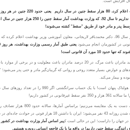
ال افزایش است.
سال 74 وزارت بهداشت اعلام کرد، 80 هزار سقط‌ جن
فاصله زمانی آمار دیگری نداریم تا سال 92، که وزارت بهداشت
نونی در کشورمان انجام می‌شود
دود 10 مورد آن قانونی است
!
این نوع سقط در 5 درصد مادران باعث مرگ، در 20 درصد مادران باعث معلولیت و در ب
دهای و عوارض بسیار متعدد روحی و روانی که گریبان‌گیر مادر و حتی پدر می‌شود؛
"
ه و بیمار می‌کند.
در این آمار، یک واقعیت هولناک پنهان است! با یک حساب سرانگشتی
قط غیرقانونی در کشور داریم!
برای درک بهتر این عدد، دست به یک مقایسه می‌ز
می‌‌دهد که منجر به کشته شدن روزانه 43 نفر می‌شود؛ ایران با داشتن 18 هز
ای در جهان را داراست؛ این در حالی است که
رانندگی، سقط جنین داریم! در واقع ما با یک فاجعه انسانی روبه‌رو هستیم
.