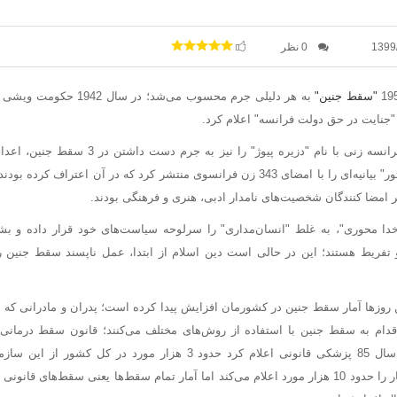
1399
0 نظر
"سقط جنین"
به هر دلیلی جرم محسوب می‌شد؛ در
جنایت در حق دولت فرانسه" اعلام کرد.
هفته نامه "نوول اُبسرواتور" بیانیه‌ای را با امضای 343 زن فرانسوی منتشر کرد که در آن 
ر امضا کنندگان شخصیت‌های نامدار ادبی، هنری و فرهنگی بودند.
خدا محوری"، به غلط "انسان‌مداری" را سرلوحه سیاست‌های خود قرار داده و بشر
 تفریط هستند؛ این در حالی است دین اسلام از ابتدا، عمل ناپسند سقط جنین
 روزها آمار سقط جنین در کشورمان افزایش پیدا کرده است؛ پدران و مادرانی که در
تصویب شده است؛ در سال 85 پزشکی قانونی اعلام کرد حدود 3 هزار مورد 
کرده‌اند؛ سال 94 این آمار را حدود 10 هزار مورد اعلام می‌کند اما آمار تمام سقط‌ها یعنی سقط‌ها