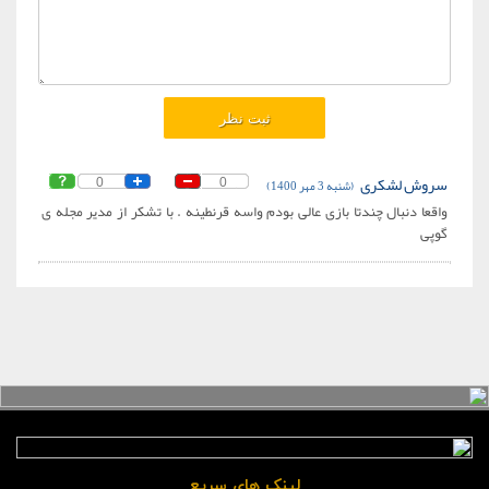
سروش لشکری
(شنبه 3 مهر 1400)
0
0
واقعا دنبال چندتا بازی عالی بودم واسه قرنطینه . با تشکر از مدیر مجله ی
گوپی
لینک های سریع