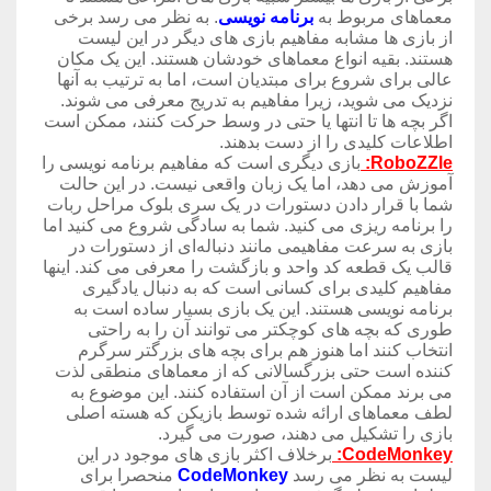
معماهای مربوط به
برنامه نویسی
. به نظر می رسد برخی
از بازی ها مشابه مفاهیم بازی های دیگر در این لیست
هستند. بقیه انواع معماهای خودشان هستند. این یک مکان
عالی برای شروع برای مبتدیان است، اما به ترتیب به آنها
نزدیک می شوید، زیرا مفاهیم به تدریج معرفی می شوند.
اگر بچه ها تا انتها یا حتی در وسط حرکت کنند، ممکن است
اطلاعات کلیدی را از دست بدهند.
RoboZZle:
بازی دیگری است که مفاهیم برنامه نویسی را
آموزش می دهد، اما یک زبان واقعی نیست. در این حالت
شما با قرار دادن دستورات در یک سری بلوک مراحل ربات
را برنامه ریزی می کنید. شما به سادگی شروع می کنید اما
بازی به سرعت مفاهیمی مانند دنباله‌ای از دستورات در
قالب یک قطعه کد واحد و بازگشت را معرفی می کند. اینها
مفاهیم کلیدی برای کسانی است که به دنبال یادگیری
برنامه نویسی هستند. این یک بازی بسیار ساده است به
طوری که بچه های کوچکتر می توانند آن را به راحتی
انتخاب کنند اما هنوز هم برای بچه های بزرگتر سرگرم
کننده است حتی بزرگسالانی که از معماهای منطقی لذت
می برند ممکن است از آن استفاده کنند. این موضوع به
لطف معماهای ارائه شده توسط بازیکن که هسته اصلی
بازی را تشکیل می دهند، صورت می گیرد.
CodeMonkey:
برخلاف اکثر بازی های موجود در این
لیست به نظر می رسد
CodeMonkey
منحصرا برای