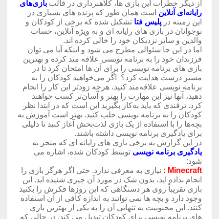
از دیگر خطرات این بازی ها، کلاهبرداری در قالب
بازی‌های
رایانه‌ای آنلاین
است همان طور که پرنده های بسیاری در
این زمینه در
پلیس
فتا
تشکیل شده که برخی از کودکان و
نوجوانان در بازی های رایانه ای و به ویژه آنلاین، حساب
والدین و سایر نزدیکان خود را خالی کرده اند.
اما در این جا سئوالی مطرح می شود و اینکه آیا می توان
فرزندان خود را به برنامه نویسی علاقه مند کرده و بهترین
بازی های برنامه نویسی را برای آن ها امتحان کرد تا در
مسیر درست هدایت کرد؟ اگر می‌خواهید کودکان را به
برنامه نویسی علاقه‌مند کنید، هرچه زودتر این کار را انجام
دهید، آنها نیز این مهارت را بهتر و آسان‌تر کسب خواهند
کرد. ترفندی که باید به‌کار بگیرید این است که در ابتدا نظر
کودکان را به برنامه نویسی جلب کنید. بهتر است آموزش به
بچه‌ها را با استفاده از یک بازی لذت‌بخش آغاز کنید تا دلیلی
برای یادگیری برنامه نویسی داشته باشند.
در این گزارش به برخی بازی های رایانه ای که منجر به
یادگیری برنامه نویسی
توسط کودکان شده، اشاره می
شود:
Minecraft
:
نیازی به معرفی ندارد. حتی اگر هرگز بازی را
انجام نداده اید، بدون شک در مورد آن چیزی شنیده اید. این
بازی تقریباً روی هر دستگاهی که این روزها فکرش را بکنید
وجود دارد و بچه ها نمی توانند به اندازه کافی از آن استفاده
کنند. این محبوبیت به تنهایی آن را به یکی از بهترین بازی
های برنامه نویسی برای کودکان تبدیل می کند. در حالی که