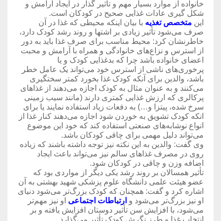
خانواده از موارد بسیار مهم و تأثیر گذار در ایجاد آرامش و
شکل گیری عادات غذایی صحیح در کودکان است.
این
متخصص تغذیه
با بیان اینکه محیطی که غذا در آن
صرف می‌شود تأثیر زیادی بر اشتها و روند رشد کودک دارد،
خاطرنشان کرد: محیط مناسب برای صرف غذا باید به دور
از استرس و نزاع‌های خانوادگی و همراه با آرامش و محبت
اعضای خانواده باشد چرا که بدغذایی کودک و یا
پرخوری‌های ناشی از استرس خود می‌تواند یک عامل خطر
باشد، والدین برای آنکه کودک غذا بخورد کمتر سختگیری
می‌کنند و به عنوان مثال به کودک اجازه می‌دهند از غذاهای
پرکالری که ارزش غذایی کمتری دارند (مانند سیب زمینی
سرخ شده، پیتزا و…) به دفعات زیاد استفاده نمایند یا برای
انکه کودک تشویق به خوردن شود اجازه می‌دهند کنار غذا از
انواع نوشابه‌های صنعتی استفاده کند که خود این موضوع
می‌تواند دلیل مهمی برای چاقی کودکان باشد.
وی گفت: والدین به این نکته نیز توجه داشته باشند که زیاده
روی در مصرف غذاهای سالم نیز می‌تواند باعث ایجاد
اضافه وزن و چاقی در کودکان شود.
تأثیر همسالان بر روند رشد یکی دیگر از مواردی بود که
عضو هیئت علمی دانشگاه علوم پزشکی شهید بهشتی به آن
اشاره کرد و گفت: همچنان که کودک بزرگ‌تر می‌شود دنیای
او نیز بزرگ‌تر می‌شود و
ارتباطات اجتماعی
او نیز مهم‌تر
می‌شود، با افزایش سن تأثیر دوستان افزایش یافته و بر
انتخاب غذا و طرز نگرش کودک تأثیر می‌گذارد.