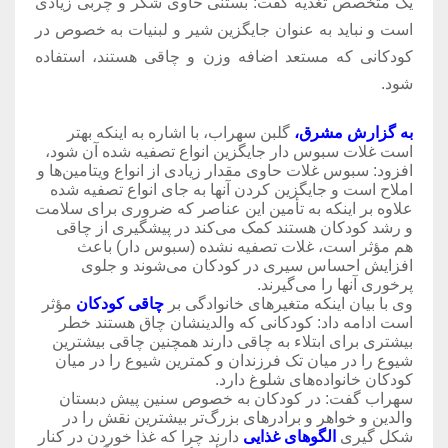
یک متخصص تغذیه گفت: بستنی حاوی شکر و چربی زیادی
است و نباید به عنوان جایگزین شیر و لبنیات به خصوص در
کودکانی که مستعد اضافه وزن و چاقی هستند، استفاده
شود.
به گزارش مشرق،
گلبن سهراب، با اشاره به اینکه بهتر
است غلات سبوس دار جایگزین انواع تصفیه شده آن شود،
افزود: سبوس غلات حاوی مقدار زیادی از انواع ویتامین‌ها و
املاح است و جایگزین کردن آنها به جای انواع تصفیه شده
علاوه بر اینکه به تأمین این عناصر که ضروری برای سلامت
و رشد کودکان هستند کمک می‌کند در پیشگیری از چاقی
هم مؤثر است، غلات تصفیه نشده (سبوس دار) باعث
افزایش احساس سیری در کودکان می‌شوند و جلوی
پرخوری آنها را می‌گیرند.
وی با بیان اینکه متغیرهای خانوادگی بر
چاقی کودکان
مؤثر
است ادامه داد: کودکانی که والدینشان چاق هستند خطر
بیشتری برای ابتلاء به چاقی دارند همچنین چاقی بیشترین
شیوع را در میان تک فرزندان و کمترین شیوع را در میان
کودکان خانواده‌های شلوغ دارد.
سهراب گفت: در کودکان به خصوص سنین پیش دبستان
والدین و خواهر و برادرهای بزرگ‌تر بیشترین نقش را در
شکل گیری
الگوهای غذایی
دارند چرا که غذا خوردن در کنار