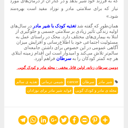
که به فرزند خود شیر بدهد و در کنار آن از درمان‌های مورد
نیاز که برای سلامتی مادر و نوزاد مفید است بهره‌مند
شود.»
همان‌طور که گفته شد
تغذیه کودک با شیر مادر
در سال‌های
اولیه زندگی تأثیر زیادی بر سلامتی جسمی و جلوگیری از
ابتلا به بیماری‌های مختلف دارد. محک در راستای عمل به
مسئولیت اجتماعی خود با اطلاع‌رسانی و افزایش میزان
آگاهی عمومی در این خصوص برای داشتن جامعه‌ای
سالم‌تر تلاش می‌کند و امیدوار است این اقدام زمینه ابتلای
هر چه کمتر کودکان را به
سرطان
فراهم آورد.
دومین سرطان زنانه، اولین قاتل مخفی - مجله مادر و کودک گوپی
شیر مادر
سرطان
cancer
شیمی درمانی
تغذیه ی سالم
مجله ی مادر و کودک گوپی
فواید شیر مادر برای نوزادان
Telegram
WhatsApp
LinkedIn
Google+
Twitter
Facebook
Print
Pinterest
Share