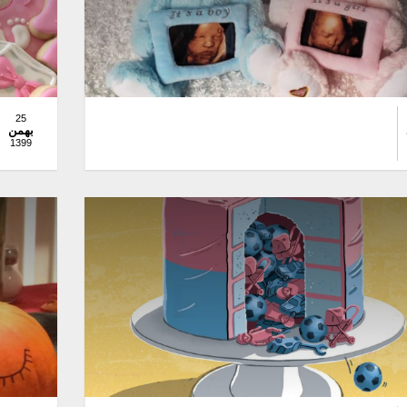
25
بهمن
1399