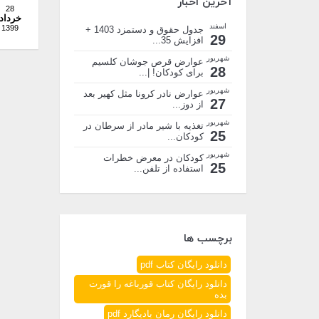
آخرین اخبار
28
خرداد
اسفند
1399
جدول حقوق و دستمزد 1403 +
29
افزایش 35...
شهریور
عوارض قرص جوشان کلسیم
28
برای کودکان! |...
شهریور
عوارض نادر کرونا مثل کهیر بعد
27
از دوز...
شهریور
تغذیه با شیر مادر از سرطان در
25
کودکان...
شهریور
کودکان در معرض خطرات
25
استفاده از تلفن...
برچسب ها
دانلود رایگان کتاب pdf
دانلود رایگان کتاب قورباغه را قورت
بده
دانلود رایگان رمان بادیگارد pdf