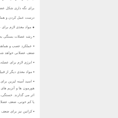
برای نگه داری شکل عضله
درست عمل کردن و هماهن
● مواد مغذی لازم برای 
▪ رشد عضلات بستگی به 
ضعف عضلانی خواهد شد
▪ انرژی لازم برای عضله، به وسیله ویتامین E و 
▪ مواد مغذی دیگر از قبیل: ویتامین B12، کلسیم و منیزیم برای عملکرد سیست
▪ اسید آمینه لیزین برا
هورمون ها و آنزیم های 
اثر می گذارند. خستگی،
یا کم خونی، ضعف عضلانی 
▪ کراتین نیز برای ضعف 