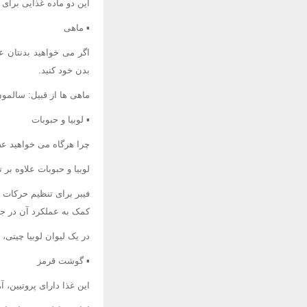
این دو ماده غذایی برای
▪ ماهی
بدن خود کنید.
ماهی ها از قبیل: سالمون
▪ لوبیا و حبوبات
چرا هرگاه می خواهید ع
لوبیا و حبوبات علاوه بر ت
فیبر برای تنظیم حرکات 
کمک به عملکرد آن در جذ
در یک لیوان لوبیا چیتی، 14 گرم پروتیین و 14 گرم فیبر دارد و برای همین است که ورزشکاران تمایل به خوردن آن دارند.
▪ گوشت قرمز
این غذا دارای پروتیین، آهن، روی و ویتامین های گروه B م