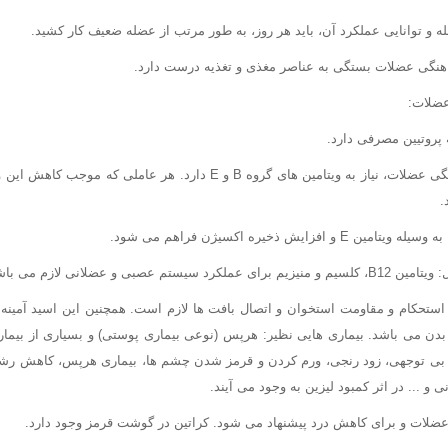
 و توانایی عملکرد آن، باید هر روز، به طور مرتب از عضله ضعیف کار کشید.
گی عضلات بستگی به عناصر مغذی و تغذیه درست دارد.
عضلات:
پروتیین مصرفی دارد.
▪ عملکرد عصب و هماهنگی عضلات، نیاز به ویتامین های گروه B و E دارد. هر عا
.
افزایش ذخیره اکسیژن فراهم می شود.
م عصبی و عضلانی لازم می باشند.
ی استحکام و مقاومت استخوان و اتصال بافت ها لازم است. همچنین این اسید آمینه ج
بدن می باشد. بیماری هایی نظیر: هرپس (نوعی بیماری پوستی) و بسیاری از بیمار
 بی توجهی، زود رنجی، ورم کردن و قرمز شدن چشم ها، بیماری هرپس، کاهش رشد
و ... در اثر کمبود لیزین به وجود می آیند.
عضلات و برای کاهش درد پیشنهاد می شود. کراتین در گوشت قرمز وجود دارد.