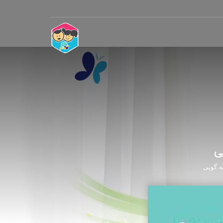
ی
ه گوپی