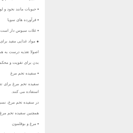
▪ حبوبات مانند نخود و لوب
▪ فرآورده های سویا
▪ غلات سبوس دار است.
● مواد غذایی مفید برای
اصولا تغذیه درست به 
بدن برای تقویت و محکم ش
▪ سفیده تخم مرغ
سفیده تخم مرغ برای تق
استفاده می کنند.
در سفیده تخم مرغ، نسبت پروتیین به چربی 60 به 1 است. سفیده تخم م
همچنین سفیده تخم مرغ د
▪ مرغ و بوقلمون