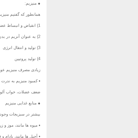
● منیزیم:
همانطور که گفتیم منیزی
1) انقباض و انبساط عضلات
2) به عنوان آنزیم در بدن فعالیت دارد
3) تولید و انتقال انرژی
4) تولید پروتیین
زیادی مصرف منیزیم عوار
▪ کمبود منیزیم به ندرت 
ضعف عضلات، خواب آلود
● منابع غذایی منیزیم
بیشتر در سبزیجات وجود 
▪ میوه ها مانند، موز و 
▪ آجیل ها مانند، بادام و 