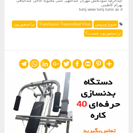
عبدالرضا سودبخش مهران عبداللهی نامی محبوبه حاجی عبدالباقی
بهرام کاظمی
tumj www tumj tums ac ir
شیوع ویروس
Transfusion Transmitted Virus
ترانسفوزیون
ترانسفوزیون چیست؟
Telegram
WhatsApp
LinkedIn
Google+
Twitter
Facebook
Print
Pinterest
Share