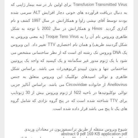
Transfusion Transmitted Virus برای اولین بار در سه بیمار ژاپنی که
به دنبال دریافت فرآورده های خونی دچار افزایش ALT سرمی شده
بودند توسط آقای نیشی زاوا و همکارانش در سال 1997 کشف و نام
گذاری گردید. Hinos و همکارانش در سال 2002 با توجه به شکل
ظاهری ویروس نام آن را به Troque Teno Virus (به معنی ویروس به
شکل گردنبند ظریف) و همان نام اختصاری TTV تغییر داد. این ویروس
یک DNA ویروس تک رشته ای است که از نظر ساختمانی مشخص می
شود با یک ژنوم مدور غیر سگمانته و یک کپسید که واجد یک پروتیین
ساختمانی تنها و بدون لیپیدو کربوهیدرات می باشد. براساس شکل
ظاهری و توالی اسیدهای نوکلییک این ویروس متعلق به جنس
Anellovirus از خانواده Circoviridae می باشد. براساس آنالیز جزیی
توالی نوکلیوتیدها در ناحیه N22 از ژنوم ویروس بیش از 30 ژنوتایپ
برای TTV شناخته شده است که در پنج گروه نژادی که شامل گروه
های یک تا پنج می باشد قرار داده شده است.
شیوع ویروس منتقله از طریق ترانسفوزیون در معتادان وریدی
abstract 9 pdf 169 KB application pdf