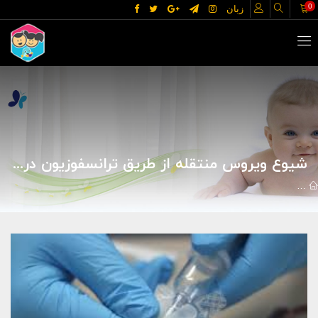
0
زبان
شیوع ویروس منتقله از طریق ترانسفوزیون در معتادان وریدی
مقالات
علوم پزشکی
بیماریها
شیوع ویروس منتقله از طریق ترانسفو