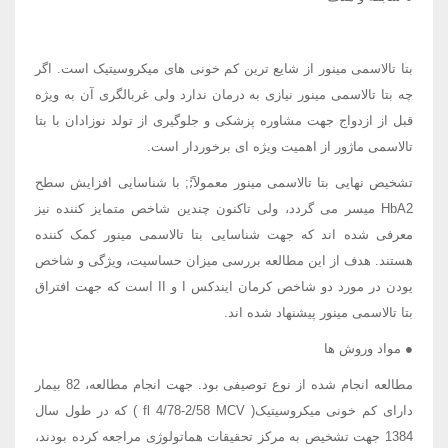
بتا تالاسمی مینور از شایع ترین کم خونی های میکروسیتیک است. اگر
چه بتا تالاسمی مینور نیازی به درمان ندارد ولی غربالگری آن به ویژه
قبل از ازدواج جهت مشاوره پزشکی و جلوگیری از تولد نوزادان با بتا
تالاسمی ماژور از اهمیت ویژه ای برخوردار است.
تشخیص نهایی بتا تالاسمی مینور معمولاَ;ً; با شناسایی افزایش سطح
HbA2 میسر می گردد، ولی تاکنون چندین شاخص متمایز کننده نیز
معرفی شده اند که جهت شناسایی بتا تالاسمی مینور کمک کننده
هستند. هدف از این مطالعه بررسی میزان حساسیت، ویژگی و شاخص
یودن در مورد دو شاخص کرمان ایندکس I و II است که جهت افتراق
بتا تالاسمی مینور پیشنهاد شده اند.
● مواد وروش ها
مطالعه انجام شده از نوع توصیفی بود. جهت انجام مطالعه، 82 بیمار
دارای کم خونی میکروسیتیک( fl 4/78-2/58 MCV ) که در طول سال
1384 جهت تشخیص به مرکز تحقیقات هماتولوژی مراجعه کرده بودند،