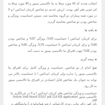
انتخاب شدند که 42 مورد مبتلا به بتا تالاسمی مینور و 40 مورد مبتلا به
کم خونی فقر آهن بودند. ارزش عددی دو شاخص کرمان ایندکس I و II
در مورد همه بیماران دو گروه محاسبه شد، سپس حساسیت، ویژگی و
شاخص یودن دو شاخص محاسبه گردید.
● یافته ها
برای کرمان ایندکس I حساسیت 93%، ویژگی 87% و شاخص یودن
80% و برای کرمان ایندکس II حساسیت 76%، ویژگی 90% و شاخص
یودن 66% جهت افتراق بتا تالاسمی مینور به دست آمد.
● نتیجه گیری
هیچ کدام از دو شاخص، حساسیت و ویژگی کامل برای افتراق بتا
تالاسمی مینور را ندارند ولی کرمان ایندکس I با حساسیت بالاتر می
تواند به عنوان یک شاخص قابل اعتمادتر در افتراق بتا تالاسمی مینور
به کار رود.
حساسیت و ویژگی شاخص های کرمان ایندکس I و II در غربالگری بتا
تالاسمی مینور Article Vol4 Num4 ID147 pdf 214 KB application
pdf
نادر کهن دکتر مانی رمزی کارشناس ارشد هماتولوژی آزمایشگاهی و