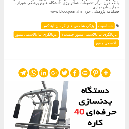
بانک خون مرکز تحقیقات هماتولوژی دانشگاه علوم پزشکی شیراز ـ
بیمارستان نمازی
فصلنامه پژوهشی خون www bloodjournal ir
حساسیت
یژگی شاخص های کرمان ایندکس
غربالگری بتا تالاسمی مینور چیست؟
غربالگری بتا تالاسمی مینور
تالاسمی مینور
Telegram
WhatsApp
LinkedIn
Google+
Twitter
Facebook
Print
Pinterest
Share