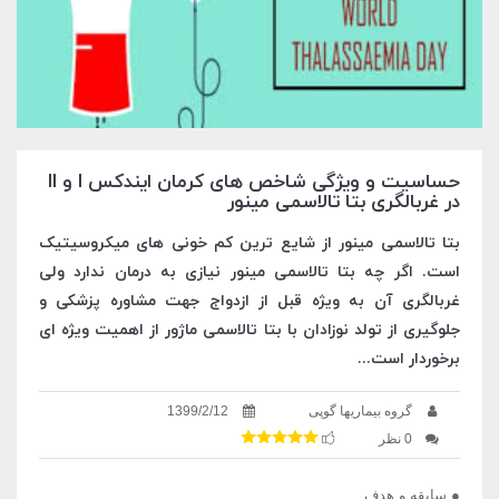
حساسیت و ویژگی شاخص های کرمان ایندکس I و II
در غربالگری بتا تالاسمی مینور
بتا تالاسمی مینور از شایع ترین کم خونی های میکروسیتیک
است. اگر چه بتا تالاسمی مینور نیازی به درمان ندارد ولی
غربالگری آن به ویژه قبل از ازدواج جهت مشاوره پزشکی و
جلوگیری از تولد نوزادان با بتا تالاسمی ماژور از اهمیت ویژه ای
برخوردار است...
گروه بیماریها گوپی
1399/2/12
0 نظر
● سابقه و هدف