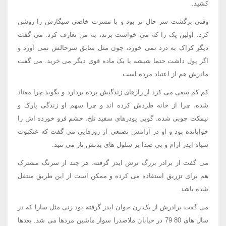
کشید.
وقتی برگشت سر حال تر بود و با مسرت خاصی سیگارش را روشن
کرد. اولین پک را که می خواست بزند، به من تعارف کرد. می گفت
دیگر کراک به درد نمی خورد، چون مثل سابق سرحالش نمی آورد و
اگر پول داشت حتما شیشه یا یک ماده قوی دیگر می خرید. می گفت
مادرش هم از اعتیاد مرده است.
کم کم سعی می کرد از رازهای زندگیش پرده بردارد و بگوید چرا معتاد
شده، چرا از خانه طردش کرده اند و چرا سهم او زندگی پارک و
نیمکت چوبی شده. گویی پودرهای سفید تلخ، خشم فرو خورده اش را
خوابانده بود و او در آرامش تصنعی از روزهایی می گفت که عنکبوت
سیاه ایدز آرام و بی صدا بر سلول های بدنش تار می تنید.
می گفت از برادر بزرگ ترش ایدز گرفته، هر چند از سرنگ مشترک
هم برای تزریق استفاده می کرده و ممکن است از این طریق منتقل
شده باشد.
می گفت برادرش از یک زن جوان ایدز گرفته بود زنی مثل سارا که در
سال های 80 79 در خیابان ملاصدرا سوار ماشین مردها می شد. بعدها