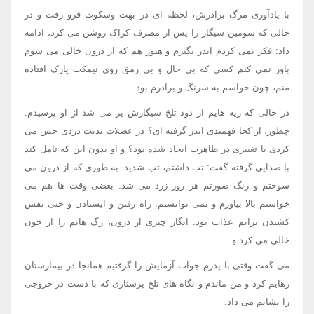
با یادآوری مرگ برادرش، لحظه ای در بهت وسکوت فرو رفت و در
حالی که سومین سیگار را پس از مصرف کراک روشن می کرد، ادامه
داد: فکر نمی کردم ایدز بگیرم و هنوز هم که از درون خالی می شوم
باور نمی کنم کسی که بی حال و بی رمق روی نیمکت پارک افتاده
منم، چون حواسم به سرنگ و برادرم بود.
در حالی که ریه هایم از دود تلخ سیگارش پر می شد از او پرسیدم:
چطور، از کجا فهمیدی ایدز گرفته ای؟ در عضلات بدنت دردی حس می
کردی یا تغییری در ظاهرت ایجاد شده بود؟ و او بدون این که تامل کند
با صدایی گرفته گفت: تب داشتم، تب شدید. به طوری که از درون می
سوختم و رنگ صورتم هر روز زرد می شد. بعضی وقت ها هم می
خواستم بالا بیاورم و نمی توانستم. راه رفتن و ایستادن و حتی نفس
کشیدن برایم عذاب بود. انگار چیزی از درون، رگ هایم را از خون
خالی می کرد و...
می گفت وقتی با پدرم جواب آزمایش را گرفتیم همانجا در بیمارستان
رهایم کرد و من ماندم و نگاه های تلخ پرستاری که با دست در خروجی
را نشانم می داد.