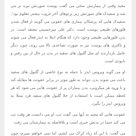
مجید وقتی از بیماریش سخن می گفت پوست صورتش تیره تر می
شد و سفیدک های صورتش زیر پرتوهای آخر غروب بیشتر معلوم بود؛;
سفیدک هایی که پزشکان بیماری های عفونی می گویند از فعال شدن
فلورهای طبیعی پوست است. دکتر علی میرحسینی معتقد است: در
بدن فلورهایی طبیعی وجود دارد که هنگام ابتلا به ایدز فعال می شوند
و باکتری های پوست نیز به صورت تصاعدی بالا می روند، چون دیگر
عامل بازدارنده ای مثل گلبول های سفید در بدن در حال از بین رفتن و
نابودی است.
او می گوید ویروس ایدز با حمله به نوع خاصی از گلبول های سفید
باعث می شوند بدن نتواند به طور موثر در برابر عفونت ها مقابله کند
و با ورود هر میکروبی، بدن بیماران پر از عفونت هایی می شود که هر
لحظه ممکن است با استفاده از خلا گلبول های سفید فرد مبتلا به
ویروس ایدز را بگیرد.
عفونت هایی که مجید به آنها می گفت تب، او می دانست هر وقت تب
می کند حتما در بدنش خبری است و بلافاصله به بیمارستان می رفت.
می گفت: با این که زیاد کراک می کشم، اما نمی خواهم بمیرم، چون