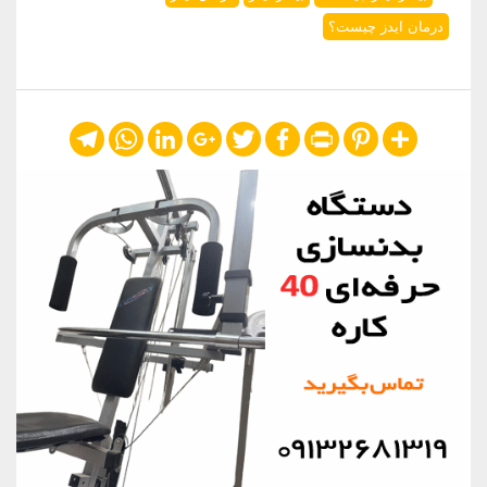
درمان ایدز چیست؟
Telegram
WhatsApp
LinkedIn
Google+
Twitter
Facebook
Print
Pinterest
Share