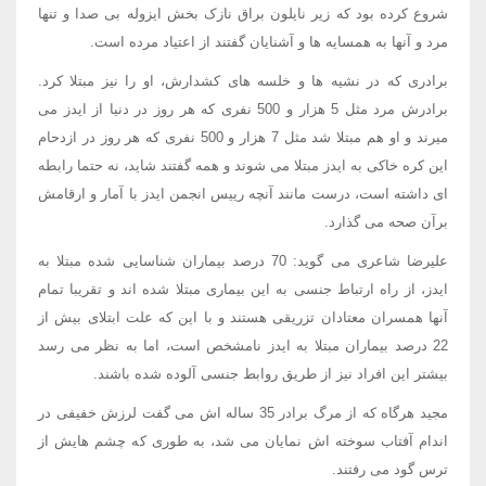
شروع کرده بود که زیر نایلون براق نازک بخش ایزوله بی صدا و تنها
مرد و آنها به همسایه ها و آشنایان گفتند از اعتیاد مرده است.
برادری که در نشیه ها و خلسه های کشدارش، او را نیز مبتلا کرد.
برادرش مرد مثل 5 هزار و 500 نفری که هر روز در دنیا از ایدز می
میرند و او هم مبتلا شد مثل 7 هزار و 500 نفری که هر روز در ازدحام
این کره خاکی به ایدز مبتلا می شوند و همه گفتند شاید، نه حتما رابطه
ای داشته است، درست مانند آنچه رییس انجمن ایدز با آمار و ارقامش
برآن صحه می گذارد.
علیرضا شاعری می گوید: 70 درصد بیماران شناسایی شده مبتلا به
ایدز، از راه ارتباط جنسی به این بیماری مبتلا شده اند و تقریبا تمام
آنها همسران معتادان تزریقی هستند و با این که علت ابتلای بیش از
22 درصد بیماران مبتلا به ایدز نامشخص است، اما به نظر می رسد
بیشتر این افراد نیز از طریق روابط جنسی آلوده شده باشند.
مجید هرگاه که از مرگ برادر 35 ساله اش می گفت لرزش خفیفی در
اندام آفتاب سوخته اش نمایان می شد، به طوری که چشم هایش از
ترس گود می رفتند.