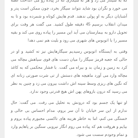
که به سیگار می زد و هر ته سیگاری که در پیاده رو می انداخت غصه
می خورد و نگران بود شاید نتواند سیگار بخرد، چون ممکن است پدر و
آشنایان دیگر به او پولی ندهند. قدم هایش کوتاه و شمرده بود و تا به
میدان انقلاب برسیم 45 دقیقه طول کشید. می گفت هر وقت برای
تحویل دارو به بیمارستان می آید این مسیر را پیاده روی می کند و بقیه
مسیر را با اتوبوس های شهری می رود و بلیت هم نمی دهد!
وقتی به ایستگاه اتوبوس رسیدیم سیگارهایش نیز ته کشید و او در
حالی که جعبه قرمز سیگار را میان دست های قوی سیاهش مچاله می
کرد به زمین و زمان بد و بیراه می گفت. با فشار محکمی که به کاغذ
مچاله وارد می آورد ماهیچه های دستش از تی شرت صورتی زنانه ای
که نگین های ریزی وسط سینه اش داشت بیرون می زد و چنین به نظر
می رسید که درون بازوهای پهن اش هیچ قدرتی وجود ندارد.
او تنها یک جسم بود که درونش به تحلیل می رفت. می گفت: حال
ندارم از این سر خیابان تا آن سر بروم، مدام احساس بی حالی و
خستگی می کنم، اما به خاطر هزینه های تاکسی مجبورم پیاده بروم و
بیایم و هروقت هم که پیاده می روم انگار نیرویی سنگین بر پاهایم وارد
و تمام وجودم سست می شود.