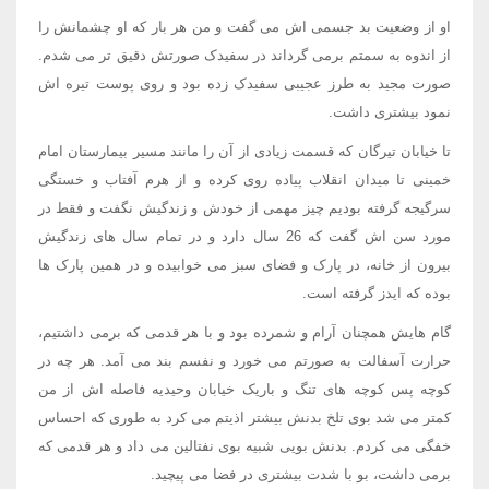
او از وضعیت بد جسمی اش می گفت و من هر بار که او چشمانش را
از اندوه به سمتم برمی گرداند در سفیدک صورتش دقیق تر می شدم.
صورت مجید به طرز عجیبی سفیدک زده بود و روی پوست تیره اش
نمود بیشتری داشت.
تا خیابان تیرگان که قسمت زیادی از آن را مانند مسیر بیمارستان امام
خمینی تا میدان انقلاب پیاده روی کرده و از هرم آفتاب و خستگی
سرگیجه گرفته بودیم چیز مهمی از خودش و زندگیش نگفت و فقط در
مورد سن اش گفت که 26 سال دارد و در تمام سال های زندگیش
بیرون از خانه، در پارک و فضای سبز می خوابیده و در همین پارک ها
بوده که ایدز گرفته است.
گام هایش همچنان آرام و شمرده بود و با هر قدمی که برمی داشتیم،
حرارت آسفالت به صورتم می خورد و نفسم بند می آمد. هر چه در
کوچه پس کوچه های تنگ و باریک خیابان وحیدیه فاصله اش از من
کمتر می شد بوی تلخ بدنش بیشتر اذیتم می کرد به طوری که احساس
خفگی می کردم. بدنش بویی شبیه بوی نفتالین می داد و هر قدمی که
برمی داشت، بو با شدت بیشتری در فضا می پیچید.