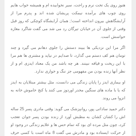
هنوز روی یک تخت نرم و راحت، سیر نخوابیده ام و همیشه خواب هایم
روی چوب های برآمده نیمکت پریشان شده اند و پدرم مرا از
آرایشگاهش بیرون انداخته است؛; همان آرایشگاه کوچکی که روز قبل
وقتی از جلوی آن در خیابان تیرگان رد می شد می گفت شاگرد مغازه
حواسش است.
اگر مرا این نزدیکی ها ببیند دستش را جلوی دهانم می گیرد و چند
تومان هم کف دستم می گذارد، تا صدایم در نیاید و مشتری ها هم مرا
با این ریخت و قیافه نبینند. هر چه باشد من یک معتاد ایدزی ام و از
نظر آنها زنده بودن من مفهومی جز ننگ و خواری ندارد.
او بیماری ایدز را پایان زندگی می دانست، مثل بیشتر مبتلایان به ایدز
که یا با ماده های سنگین مخدر اوردوز می کنند یا کنج خاموش خانه به
انزوا می روند.
دکتر حمید ساداتی پور، روانپزشک می گوید: وقتی مادری پسر 25 ساله
اش را کشان کشان به مطبش آورد از زنده بودن پسر جوان تعجب
کرد، چون مثل مرده ای بود که تمام حس ها و علایم زندگی در وجود او
از حرکت ایستاده بود و مادرش می گفت 8 ماه است با کسی حرف