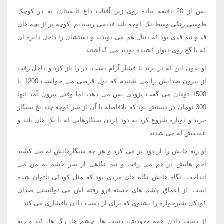
پس از 20 دقیقه پیاده روی زیر آفتاب داغ تابستان، به در کوچک
طوسی رنگی وسط یک کوچه بلند قدیمی رسیدیم. کوچه پر از بچه های
قد و نیم قدی بود که دنبال هم می دویدند و دستشان را داخل دایره ای
که با گچ روی دیوار کشیده بودند می گذاشتند.
او بدون این که در بزند با فشار آرام دست، در را باز کرد و داخل رفت
از بیرون صدایش را می شنیدم که پول قرضی می خواست 1200 یا
1500 تومان می گفت بزودی پس می دهد، اما وقتی بیرون آمد تنها
300 تومان در دستش بود که بلافاصله با آن از سر کوچه چند نخ سیگار
خرید و دوباره شروع کرد به دود کردن سیگارهایی که با پک های بلند و
عمیقش له می شدند.
او ریه هایش را از دود پر می کرد و هر چه سیگارهایش ته می کشید
اخم هایش در هم می رفت و نیم نگاهی از سر خشم به من می
انداخت. نگاه هایش نگاه های مردی بود که مثل کودکی ناتوان شده
است. از اعماق چشم های خسته فرو رفته اش می توانستی صدای
کودکی شیرخواره را بشنوی که برای از دست دادن پافشاری می کند.
از دست دادن همه وجودش، دست ها، چشم ها، رگ ها، کبد و ریه