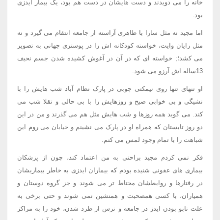
خانه را می دویدند و دست هایشان در دست هم بود، یک بیمار ایدزی
بود.
اما مجید نه مثل سارا با ظاهری آراسته از جامعه انتقام می گیرد و نه
مثل رایان وایت، خواسته کودکانه اش را در پوستری جهانی به تصویر
می کشد؛; خواسته ای که در آن در آغوش کشیده شدن جسم نحیف
13ساله اش آرزو می شود.
او تنهای تنها روی نیمکتی چوبی در پارک نظام آباد شب هایش را با
نشیگی و بی خوابی صبح و روزهایش را با بی حالی و تقلا شب می
کند. می گوید همه روزها و شب هایش مثل هم می گذرند و من در این
دو روز تابستان که همراه او در پارک می نشینم و خیابان می روم این
شباهت را با تمام وجود لمس می کنم.
فکر نمی کردم مجید براحتی به من اعتماد کند، چون از پزشکان
بیماری های عفونی شنیده بودم که بیماران ایدزی به خاطر بیماریشان
در رفتارها و روابطشان محتاط تر می شوند و جز گروه دوستان و
همیاران، با کسی همصحبت و همنشین نمی شوند و حتی برخی به
علت تابو بودن ایدز در جامعه و ترس از طرد شدن، خود را به مراکز