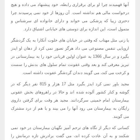
آنها فهمیدند چرا او برای برقراری رابطه، خود پیشنهاد می داده و هیچ
درخواست مالی هم نداشته است. آن روزها از خود نمی پرسیدند چرا
دختری زیبا که پزشکی می خواند و دارای خانواده ای سرشناس و
متمول است، این اندازه برای دوستی های خیابانی اشتیاق دارد.
یا زنی مثل مهتاب که وقتی در خیابان های خلوت آنکارا به یک گردشگر
اروپایی تنفس مصنوعی می داد هرگز تصور نمی کرد از دهان او ایدز
بگیرد و در سال 1366 به عنوان اولین قربانی خود را به بیمارستانی در
تبریز معرفی کند و بعد وقتی عفونت تمام سلول های بدنش را سست
و کرخت می کند، می گویند دندان گردشگر عفونت داشته است.
مجید باور نمی کرد ایدز بگیرد مثل 17 هزار و 815 نفر دیگر که در
گوشه و کنار کشور آلوده شده اند و حالا در راهروهای بخش عفونی
بیمارستان امام خمینی سرگردانند. مجید هر وقت برای گرفتن داروی
رایگان به بیمارستان می رود آنها را می بیند و با هم از درد مشترک
می گویند.
کسانی که دیگر از نگاه های ترحم آمیز نگهبان بیمارستان در خود نمی
شکنند و به آن عادت کرده اند، می گفت برادرش تازه درمانش را