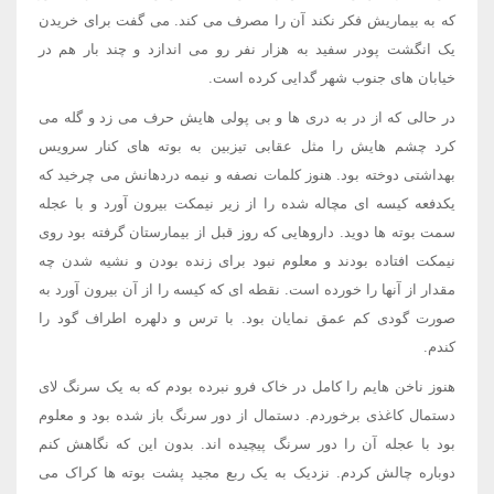
که به بیماریش فکر نکند آن را مصرف می کند. می گفت برای خریدن
یک انگشت پودر سفید به هزار نفر رو می اندازد و چند بار هم در
خیابان های جنوب شهر گدایی کرده است.
در حالی که از در به دری ها و بی پولی هایش حرف می زد و گله می
کرد چشم هایش را مثل عقابی تیزبین به بوته های کنار سرویس
بهداشتی دوخته بود. هنوز کلمات نصفه و نیمه دردهانش می چرخید که
یکدفعه کیسه ای مچاله شده را از زیر نیمکت بیرون آورد و با عجله
سمت بوته ها دوید. داروهایی که روز قبل از بیمارستان گرفته بود روی
نیمکت افتاده بودند و معلوم نبود برای زنده بودن و نشیه شدن چه
مقدار از آنها را خورده است. نقطه ای که کیسه را از آن بیرون آورد به
صورت گودی کم عمق نمایان بود. با ترس و دلهره اطراف گود را
کندم.
هنوز ناخن هایم را کامل در خاک فرو نبرده بودم که به یک سرنگ لای
دستمال کاغذی برخوردم. دستمال از دور سرنگ باز شده بود و معلوم
بود با عجله آن را دور سرنگ پیچیده اند. بدون این که نگاهش کنم
دوباره چالش کردم. نزدیک به یک ربع مجید پشت بوته ها کراک می