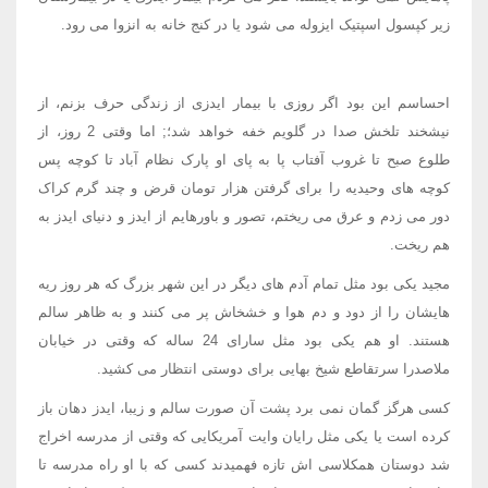
زیر کپسول اسپتیک ایزوله می شود یا در کنج خانه به انزوا می رود.
احساسم این بود اگر روزی با بیمار ایدزی از زندگی حرف بزنم، از
نیشخند تلخش صدا در گلویم خفه خواهد شد؛; اما وقتی 2 روز، از
طلوع صبح تا غروب آفتاب پا به پای او پارک نظام آباد تا کوچه پس
کوچه های وحیدیه را برای گرفتن هزار تومان قرض و چند گرم کراک
دور می زدم و عرق می ریختم، تصور و باورهایم از ایدز و دنیای ایدز به
هم ریخت.
مجید یکی بود مثل تمام آدم های دیگر در این شهر بزرگ که هر روز ریه
هایشان را از دود و دم هوا و خشخاش پر می کنند و به ظاهر سالم
هستند. او هم یکی بود مثل سارای 24 ساله که وقتی در خیابان
ملاصدرا سرتقاطع شیخ بهایی برای دوستی انتظار می کشید.
کسی هرگز گمان نمی برد پشت آن صورت سالم و زیبا، ایدز دهان باز
کرده است یا یکی مثل رایان وایت آمریکایی که وقتی از مدرسه اخراج
شد دوستان همکلاسی اش تازه فهمیدند کسی که با او راه مدرسه تا