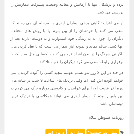
نزده و پزشکان تنها با آزمایش و معاینه وضعیت پیشرفت بیماریش را
بررسی می کنند.
او می افزاید: گاهی برخی بیماران ایدزی به مرحله ای می رسند که
سعی می کنند یا خودشان را از بین ببرند یا با روش های مختلف،
دیگران را، چون نه به زندگی خود امیدوارند و نه دوست دارند بعد از
آنها کسی سالم بماند و نمونه اش بیمارانی است که با بغل کردن های
ناگهانی سرنگ را در بدن افراد فرو می کنند یا کسانی مثل سارا که با
برقراری رابطه سعی می کرد دیگران را هم مبتلا کند.
هر چند در این 2 روز نتوانستم بفهمم مجید کسی را آلوده کرده یا می
خواهد آلوده اش کند، اما وقتی نزدیک های ساعت 9 شب در سایه های
تیره آخر غروب او را برای خوابیدن و کابوسی دوباره ترک می کردم به
این باور رسیدم که بیمار ایدزی می تواند همکلاسی یا نزدیک ترین
دوستمان باشد.
روزنامه هموطن سلام
بیمار ایدز چیست؟
بیمار ایدز
درمان ایدز