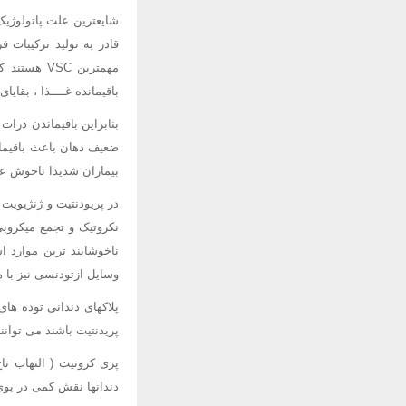
مهمترین SC
باقیمانده غــــذا ، بقای
بنابراین باقیماندن ذرات
ضعیف دهان باعث باقیما
بیماران شدیدا ناخوش عا
در پریودنتیت و ژنژیویت 
نکروتیک و تجمع میکروب
ناخوشایند ترین موارد 
وسایل ازتودنسی نیز با 
پلاکهای دندانی توده ها
پریدنتیت باشند می توانن
پری کرونیت ( التهاب ت
دندانها نقش کمی در بوی 