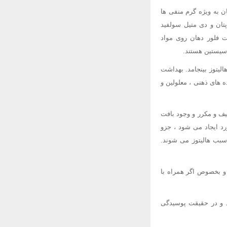
20،19،9،7) باکتریهای فلور طبیعی دهان به ویژه گرم منفی ها
 متیل مرکاپتان و دی متیل سولفید
لیت فلور دهان روی مواد
و سیستین هستند.
الیتوز بینجامد. بهداشت
های ذهنی ، معلولین و
فیف و مکرر و وجود بافت
د ایجاد می شود ، جزو
سبب هالیتوز می شوند.
 و بخصوص اگر همراه با
د و در حقیقت پوسیدگی