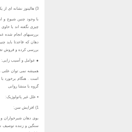
3) هالیتوز نشانه ای از یک وضعیت غیر طبیعی است که نیاز به تشخیص و درمان دارد.
با وجود چنین شیوع و ا
چیزی نگفته اند یا حاوی
بررسیهای انجام شده عم
دهان که قاعدتا باید چنی
بررسی کرده و فروش تجا
● عوامل و آسیب زایی:
همیشه نمی توان علتی بر
است . هنگام برخورد با ب
گروه با منشا روانی
▪ علل غیر پاتولوژیک:
1) افزایش سن:
بوی دهان شیرخواران و ک
سنگین و زننده توصیف ش