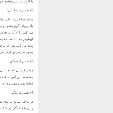
با افزایش سن بیشتر می
2) نفس صبحگاهی:
باکتریهای گرم منفی و ب
اپیتلیوم جدا شده ، محی
پدید می آید. پس از بر
بطور طبیعی برطرف می 
3) نفس گرسنگی:
دهان کسانی که به عللی چ
معتقدند این امر به علت
قطعا نقش مهمی دارد.
4) نفس قاعدگی:
در برخی منابع به بوی ب
زنان با قاعدگی دردناک 