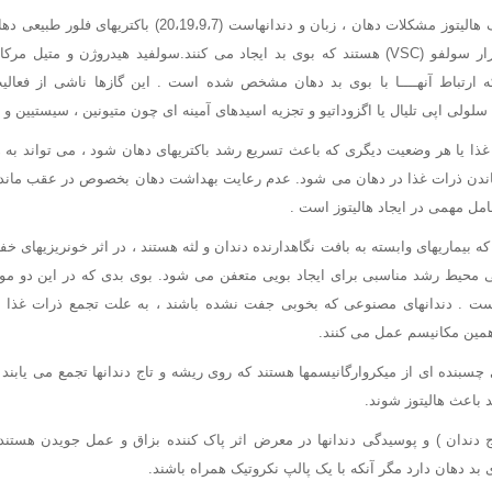
شایعترین علت پاتولوژیک هالیتوز مشکلات دهان ، زبان و دندانهاست (
قادر به تولید ترکیبات فرار سولفو (VSC) هستند که بوی بد ایجاد می کنند.سولفید هیدروژن و
V هستند که ارتباط آنهــــا با بوی بد دهان مشخص شده است . این گازها ناشی از فعا
ای سلولی اپی تلیال یا اگزوداتیو و تجزیه اسیدهای آمینه ای چون متیونین ، سیستیین 
 غذا یا هر وضعیت دیگری که باعث تسریع رشد باکتریهای دهان شود ، می تواند به ه
ندن ذرات غذا در دهان می شود. عدم رعایت بهداشت دهان بخصوص در عقب مانده 
مل مهمی در ایجاد هالیتوز است .
که بیماریهای وابسته به بافت نگاهدارنده دندان و لثه هستند ، در اثر خونریزیهای خ
ی محیط رشد مناسبی برای ایجاد بویی متعفن می شود. بوی بدی که در این دو مور
است . دندانهای مصنوعی که بخوبی جفت نشده باشند ، به علت تجمع ذرات غذا 
همین مکانیسم عمل می کنند.
ی چسبنده ای از میکروارگانیسمها هستند که روی ریشه و تاج دندانها تجمع می یابند
د باعث هالیتوز شوند.
اج دندان ) و پوسیدگی دندانها در معرض اثر پاک کننده بزاق و عمل جویدن هستن
بد دهان دارد مگر آنکه با یک پالپ نکروتیک همراه باشند.