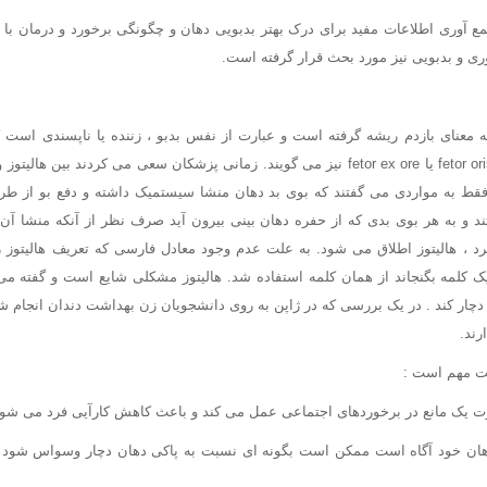
ع آوری اطلاعات مفید برای درک بهتر بدبویی دهان و چگونگی برخورد و درمان ب
لوری و بدبویی نیز مورد بحث قرار گرفته است.
لیتوز از واژه halitus به معنای بازدم ریشه گرفته است و عبارت از نفس بدبو ، زننده یا ناپسندی 
خارج می شود و به آن fetor oris یا fetor ex ore نیز می گویند. زمانی پزشکان سعی می کردند
 فقط به مواردی می گفتند که بوی بد دهان منشا سیستمیک داشته و دفع بو از طری
ند و به هر بوی بدی که از حفره دهان بینی بیرون آید صرف نظر از آنکه منشا آن
د ، هالیتوز اطلاق می شود. به علت عدم وجود معادل فارسی که تعریف هالیتوز 
ک کلمه بگنجاند از همان کلمه استفاده شد. هالیتوز مشکلی شایع است و گفته م
را دچار کند . در یک بررسی که در ژاپن به روی دانشجویان زن بهداشت دندان انجام شد
رند.
هت مهم است :
 دهان خود آگاه است ممکن است بگونه ای نسبت به پاکی دهان دچار وسواس شود که