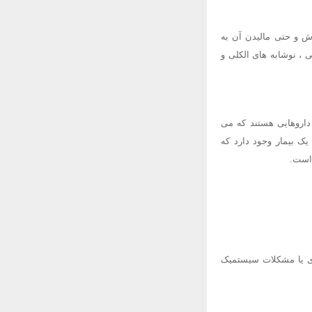
ش و حتی مالیدن آن به
ی ، نوشابه های الکلی و
سید آمیل نیتریت پارالدیید ایزوسورباید دی نیترات و برخی ویتامینها مثل ویتامین B6 از داروهایی هستند که می
یک بیمار وجود دارد که
 است.
یوی یا مشکلات سیستمیک