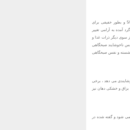
شاید شایعترین علت هالیتوز باشد. دهان سرتاسر روز بوسیله بزاق شستشو می شود.PH بزاق حدود 5/6 و بطور خفیفی برای
د آمده به آرامی تغییر
دد. از سوی دیگر ذرات غذا و
نفس ناخوشایند صبحگاهی
ا شسته و نفس صبحگاهی
خوشایندی می دهد ، برخی
 بزاق و خشکی دهان نیز
 می شود و گفته شده در