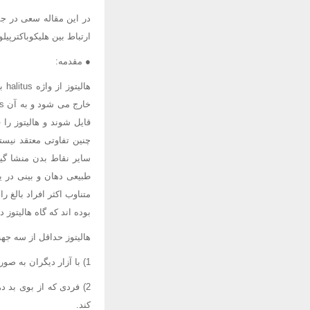
در این مقاله سعی در جم
ارتباط بین هلیکوباکترپی
● مقدمه:
ها
قایل شوند و هالیتوز را
چنین تفاوتی معتقد نیست
سایر نقاط بدن منشا گیر
طبیعی دهان و بینی در ی
متناوب اکثر افراد بالغ 
بوده اند که گاه هالیتوز دا
هالیتوز حداقل از سه ج
1) با آزار دیگران به صورت یک مانع در برخوردهای اجتماعی عمل می کند و باعث کاهش کارآیی فرد می شود.
2) فردی که از بوی بد
کند.