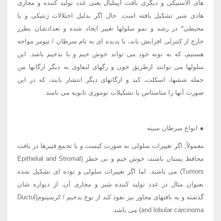
های الاستیکی و دیگری بافت اپیتلیال یعنی غدد تولید کننده و مجاری
هادی شیر تشکیل یافته است. حال اگر بدلیل اختلالات ژنتیکی و یا
محیطی* در رشد و نمو سلولها تغییر ایجاد شده و تعدادشان بطرز
خارج از کنترلی افزایش یابد، با پدیده ای به نام سرطان / تیومر مواجه
هستیم، که به نوبه خود می تواند خوش خیم و یا بدخیم باشد. این
سلولها می توانند ازطریق خون و رگهای لنفاوی به دیگر ارگانها من
جمله ششها، اسکلت، کبد و ارگانهای دیگر انتشار یابند، که در این
صورت آنها را متاستاس یا تشکیلات توموری ثانویه می نامند.
● انواع سرطان سینه
معمولاً; اگر تغییرات سلولی به صورت کیست و یا تجمع فیبرها در بافت
محافظ پستان باشند، خوش خیم و بی خطر (Epithelial and Stromal
Tumors) می باشند. اما اگر تغییرات سلولی و توده ای تشکیل شده
بعنوان مثال در غدد تولید کننده شیر و مجاری آن، از دیواره شان
گذشته و به بافتهای مجاور نیز نفوذ کند از نوع بدخیم / کرسینوم(Ductul
and lobular carcinoma) می باشد.