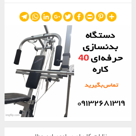
Telegram
WhatsApp
LinkedIn
Google+
Twitter
Facebook
Print
Pinterest
Share