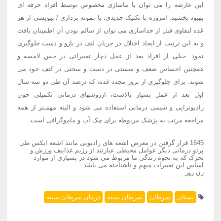
این عارضه را می توان با ماساژی مخصوص توسط افراد حرفه ای
بهبود بخشید. امروزه با تکنیک جدیدی، با نمونه برداری / بیوپسی از هر
غده لنفاوی قبل از جداسازی می توان از سالم بودن آن اطمینان یافت
و به این ترتیب از ایجاد اختلال در جریان لنف در بازو و دست جلوگیری
نمود. خیلی از افراد بعد از عمل دچار تغییراتی در حس لامسه و
همچنین احساس ضعف و سستی در دست و سختی در کتف خود می
شوند. برای جلوگیری از بروز مجدد غده، که درصد آن طی دو سه سال
اول بعد از عمل بسیار بالاست، ازروشهای درمانی تکمیلی چون
رادیوتراپی و شیمی درمانی استفاده می شود و البته مهمـتر از همه
مراجعه مرتب به پزشک مربوطه برای چک آپ و ماموگرافی است.
1645 قرار گرفتن در معرض اشعه های رادیویی مانند اشعه ایکس طی
پرتو درمانی دیگر عوامل محیطی عبارتند از رژیم غذاییف ورزش و
تحرک که به نحوه زندگی ما مربوط می شود در بسیاری از موارد
اساس این تغییرات مبهم و ناشناخته می باشد
زن روز
پستان
سرطان
سرطان سینه
درمان سرطان سینه