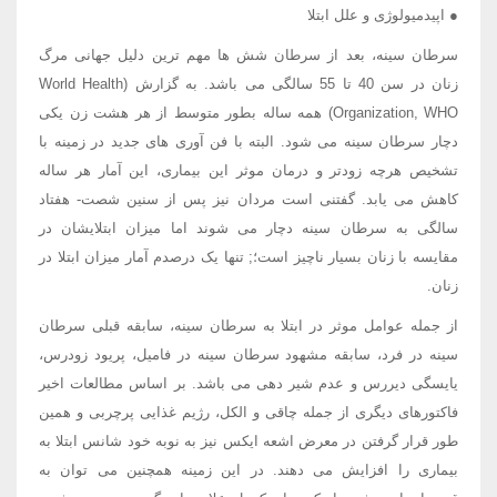
● اپیدمیولوژی و علل ابتلا
سرطان سینه، بعد از سرطان شش ها مهم ترین دلیل جهانی مرگ
زنان در سن 40 تا 55 سالگی می باشد. به گزارش (World Health
Organization, WHO) همه ساله بطور متوسط از هر هشت زن یکی
دچار سرطان سینه می شود. البته با فن آوری های جدید در زمینه با
تشخیص هرچه زودتر و درمان موثر این بیماری، این آمار هر ساله
کاهش می یابد. گفتنی است مردان نیز پس از سنین شصت- هفتاد
سالگی به سرطان سینه دچار می شوند اما میزان ابتلایشان در
مقایسه با زنان بسیار ناچیز است؛; تنها یک درصدم آمار میزان ابتلا در
زنان.
از جمله عوامل موثر در ابتلا به سرطان سینه، سابقه قبلی سرطان
سینه در فرد، سابقه مشهود سرطان سینه در فامیل، پریود زودرس،
یایسگی دیررس و عدم شیر دهی می باشد. بر اساس مطالعات اخیر
فاکتورهای دیگری از جمله چاقی و الکل، رژیم غذایی پرچربی و همین
طور قرار گرفتن در معرض اشعه ایکس نیز به نوبه خود شانس ابتلا به
بیماری را افزایش می دهند. در این زمینه همچنین می توان به