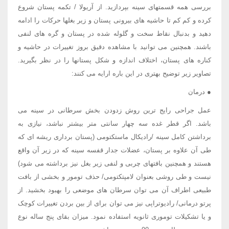
بررسی همه قسمتهای سینه بپردازید. از آریولا / تکمه پستان شروع
کرده و کم کم تا حاشیه های بیرونی پستان و زیر بغلها حرکات را ادامه
دهید و بدنبال نقاط سخت و گلوله شده در پستان و گره های لنفی
باشند. همچنین می توانید با مشاهده دقیق بروز تغییرات در حاشیه و
کناره های پستان، اختلاف اندازه و شکل پستانها را در نظر بگیرید.
تصاویر زیر توضیح بهتری در این باره ارایه می کنند:
● درمان
عمل جراحی رایج ترین روش زدودن بخش سرطانی در سینه می
باشد. اگر قطر غده سه چهار سانتی متر بیشتر نباشد، نیازی به
برداشتن کامل سینه /رادیکال ماستکتومی (پستان برداری ریشه ای که
طی آن علاوه بر پستان، عضلات جدار قفسه سینه که در زیر آن واقع
هستند و همچنین بافتهای چربی و لنفی زیر بغل نیز برداشته می شود)
نیست و طی روشی بعنوان لامپتکتومی/ حذف تومور و بخشی از بافت
طبیعی اطراف آن می توان سرطان های موضعی را بهبود بخشید. از
پرتو درمانی/ رادیوتراپی نیز می توان برای از بین بردن تغییرات کوچک
و یا تشکیلات توموری ثانویه استفاده نمود. میزان بقای پنج ساله نوع