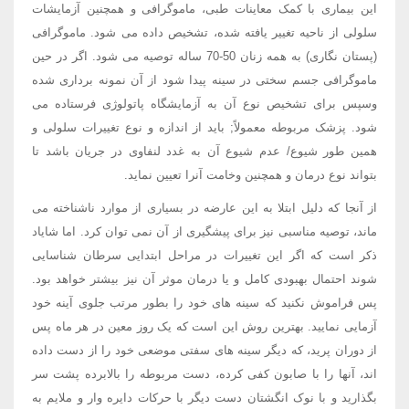
این بیماری با کمک معاینات طبی، ماموگرافی و همچنین آزمایشات
سلولی از ناحیه تغییر یافته شده، تشخیص داده می شود. ماموگرافی
(پستان نگاری) به همه زنان 50-70 ساله توصیه می شود. اگر در حین
ماموگرافی جسم سختی در سینه پیدا شود از آن نمونه برداری شده
وسپس برای تشخیص نوع آن به آزمایشگاه پاتولوژی فرستاده می
شود. پزشک مربوطه معمولاً; باید از اندازه و نوع تغییرات سلولی و
همین طور شیوع/ عدم شیوع آن به غدد لنفاوی در جریان باشد تا
بتواند نوع درمان و همچنین وخامت آنرا تعیین نماید.
از آنجا که دلیل ابتلا به این عارضه در بسیاری از موارد ناشناخته می
ماند، توصیه مناسبی نیز برای پیشگیری از آن نمی توان کرد. اما شایاد
ذکر است که اگر این تغییرات در مراحل ابتدایی سرطان شناسایی
شوند احتمال بهبودی کامل و یا درمان موثر آن نیز بیشتر خواهد بود.
پس فراموش نکنید که سینه های خود را بطور مرتب جلوی آینه خود
آزمایی نمایید. بهترین روش این است که یک روز معین در هر ماه پس
از دوران پرید، که دیگر سینه های سفتی موضعی خود را از دست داده
اند، آنها را با صابون کفی کرده، دست مربوطه را بالابرده پشت سر
بگذارید و با نوک انگشتان دست دیگر با حرکات دایره وار و ملایم به