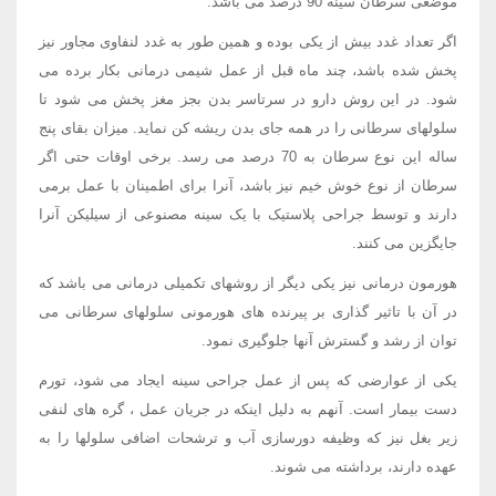
موضعی سرطان سینه 90 درصد می باشد.
اگر تعداد غدد بیش از یکی بوده و همین طور به غدد لنفاوی مجاور نیز
پخش شده باشد، چند ماه قبل از عمل شیمی درمانی بکار برده می
شود. در این روش دارو در سرتاسر بدن بجز مغز پخش می شود تا
سلولهای سرطانی را در همه جای بدن ریشه کن نماید. میزان بقای پنج
ساله این نوع سرطان به 70 درصد می رسد. برخی اوقات حتی اگر
سرطان از نوع خوش خیم نیز باشد، آنرا برای اطمینان با عمل برمی
دارند و توسط جراحی پلاستیک با یک سینه مصنوعی از سیلیکن آنرا
جایگزین می کنند.
هورمون درمانی نیز یکی دیگر از روشهای تکمیلی درمانی می باشد که
در آن با تاثیر گذاری بر پیرنده های هورمونی سلولهای سرطانی می
توان از رشد و گسترش آنها جلوگیری نمود.
یکی از عوارضی که پس از عمل جراحی سینه ایجاد می شود، تورم
دست بیمار است. آنهم به دلیل اینکه در جریان عمل ، گره های لنفی
زیر بغل نیز که وظیفه دورسازی آب و ترشحات اضافی سلولها را به
عهده دارند، برداشته می شوند.