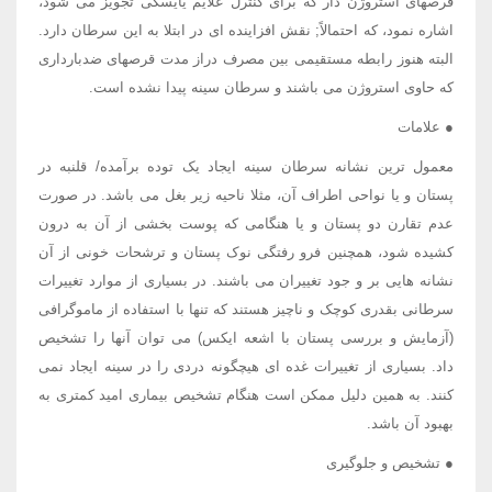
قرصهای استروژن دار که برای کنترل علایم یایسگی تجویز می شود،
اشاره نمود، که احتمالاً; نقش افزاینده ای در ابتلا به این سرطان دارد.
البته هنوز رابطه مستقیمی بین مصرف دراز مدت قرصهای ضدبارداری
که حاوی استروژن می باشند و سرطان سینه پیدا نشده است.
● علامات
معمول ترین نشانه سرطان سینه ایجاد یک توده برآمده/ قلنبه در
پستان و یا نواحی اطراف آن، مثلا ناحیه زیر بغل می باشد. در صورت
عدم تقارن دو پستان و یا هنگامی که پوست بخشی از آن به درون
کشیده شود، همچنین فرو رفتگی نوک پستان و ترشحات خونی از آن
نشانه هایی بر و جود تغییران می باشند. در بسیاری از موارد تغییرات
سرطانی بقدری کوچک و ناچیز هستند که تنها با استفاده از ماموگرافی
(آزمایش و بررسی پستان با اشعه ایکس) می توان آنها را تشخیص
داد. بسیاری از تغییرات غده ای هیچگونه دردی را در سینه ایجاد نمی
کنند. به همین دلیل ممکن است هنگام تشخیص بیماری امید کمتری به
بهبود آن باشد.
● تشخیص و جلوگیری