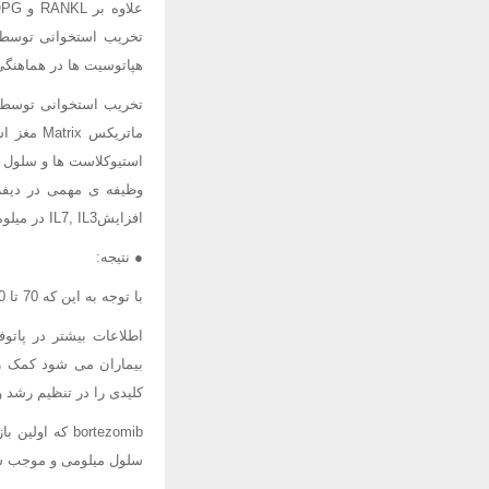
هپاتوسیت ها در هماهنگی 
تخریب استخوانی توسط س
ماتریکس
افزایشIL7, IL3 در میلوما گزارش شده که مکانیزم اثر آنها فعلاً; معلوم نیست.
● نتیجه:
با توجه به این که 70 تا 80% بیماران مبتلا به میلوم عارضه ی استخوانی دارند درمان این مشکل اهمیت زیادی دارد.
اطلاعات بیشتر در پاتو
بیماران می شود کمک زی
کلیدی را در تنظیم رشد 
bortezomib که
سلول میلومی و موجب سا