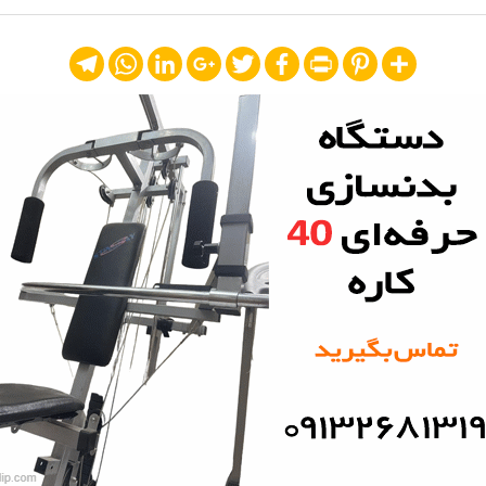
Telegram
WhatsApp
LinkedIn
Google+
Twitter
Facebook
Print
Pinterest
Share