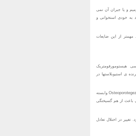
میم و یا جبران آن نمی
 خود به خودی استخوانی و
 مهمتر از این ضایعات
سی هیستومورفومتریک
دارنده ی استیوبلاستها در
در حالت طبیعی فعال کننده گیرنده ی عامل هسته ای(Facto-kappa-B ligant) RANKL و گیرنده ی Osteoporotegezin (OPG) وابسته
ی باعث از هم گسیختگی
افزایش تحلیل (Resoration) استخوانی می شود. تغییر در اختلال تعادل