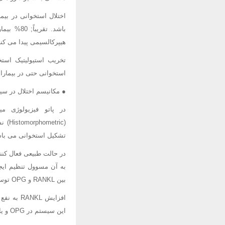
اختلال استخوانی در بیم
باشد. تق
هیپرکالسیمی پیدا می کنن
تخریب استیولیتیک استخ
استخوانی حتی در بیمارانی که سالها بدون عل
● مکانیسم اختلال در سیس
در پاتو فیزیولوژی م
(ric
تشکیل استخوانی می باشند
به آن مسوول تنظیم ایج
بین RANKL و OPG توسط افزایش RANKL و کاهش OPG می گردد.
این سیستم در OPG و یا RANKL در پیشگیری ضایعات استخوانی بیماران میلومی به اثبات رسیده است.