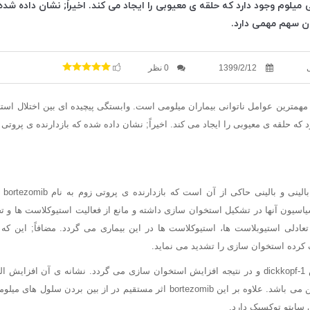
یلوم وجود دارد که حلقه ی معیوبی را ایجاد می کند. اخیراً; نشان داده شده 
ن سهم مهمی دارد.
1399/2/12
0 نظر
 مهمترین عوامل ناتوانی بیماران میلومی است. وابستگی پیچیده ای بین اختلال اس
که حلقه ی معیوبی را ایجاد می کند. اخیراً; نشان داده شده که بازدارنده ی پروت
نتای
یاسیون آنها در تشکیل استخوان سازی داشته و مانع از فعالیت استیوکلاست ها و 
 کرده استخوان سازی را تشدید می نماید.
این اثر احتمالاً; با کاهش dickkopf-1 و در نتیجه افزایش استخوان سازی می گردد. نشانه ی آن 
استخوانی و استیوکالسین می باشد. علاوه بر این bortezomib اثر مستقیم در از بین 
 سایتو توکسیک دارد.