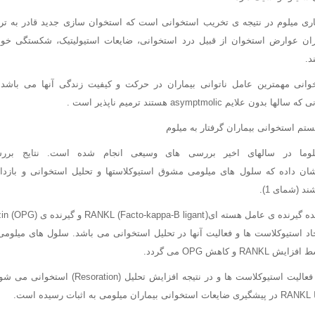
اری میلوم در نتیجه ی تخریب استخوانی است که استخوان سازی جدید قادر به تر
ریباً; 80% بیماران عوارض استخوان از قبیل درد استخوانی، ضایعات استیولیتیک، شکستگی
د.
وانی مهمترین عامل ناتوانی بیماران در حرکت و کیفیت زندگی آنها می باشد.
ایم asymptmolic هستند ترمیم ناپذیر است .
تم استخوانی بیماران گرفتار به میلوم
یلوما در سالهای اخیر بررسی های وسیعی انجام شده است. نتایج برر
Histomorphomet) نشان داده که سلول های میلومی مشوق استیوکلاستها و تحلیل استخوانی و باز
 (شمای 1).
اد استیوکلاست ها و فعالیت آنها در تحلیل استخوانی می باشد. سلول های میلوم
افزایش RANKL به نفع فعالیت استیوکلاست ها و در نتیجه 