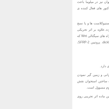
بی نسج مغز استخوان نیز در میلوما باعث
ستیوکلاست ها می شوند.عوامل دیگری چون (SDF-1a) اینترلوکین3 (IL-3) و فاکتور های فعال کننده ی
تیوکلاست ها و یا نسج
دد.علاوه بر اثر تحریکی
استیوکلاست ها و سلول های میلومی که باعث تحلیل و کاهش ایجاد استخوان می گردد عوامل دیگری چون راه های سیگنالی Wnt که
وظیفه ی مهمی در دیفرانسیاسیون استیوبلاست ها و کاهش این سلول ها دارند، همچنین dickkopf (DKK-1)، پروتیین SFRP-2،
انی و زمین گیر نمودن
ره ساختن استخوان نقش
یلوم مسوول است.
این ماده اثر تخریبی روی