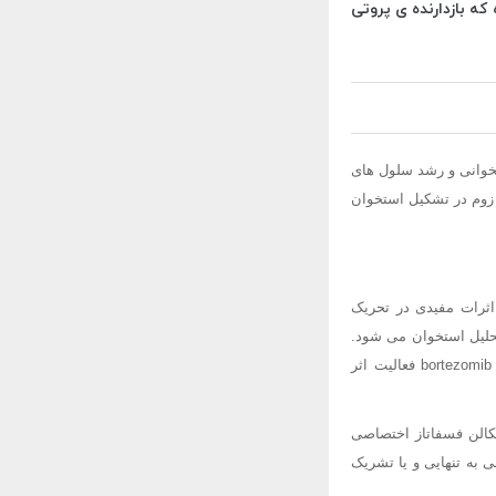
که بازدارنده ی پروتی
تخوانی و رشد سلول های
ی زوم در تشکیل استخوان
ج بررسی های پیش بالینی و بالینی حاکی از آن است که بازدارنده ی پروتی زوم به نام bortezomib اثرات مفیدی در تحریک
تحلیل استخوان می شود.
این دارو مانع از اختلال تعادلی استیوبلاست ها، استیوکلاست ها در این بیماری می گردد. مضافاً; این که bortezomib فعالیت اثر
افزایش الکالن فسفاتاز اختصاصی
بردن سلول های میلومی به تنهایی و یا تشریک