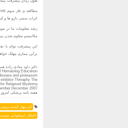
طول زمان پیشرفت بیماری (TTP) و طول عمر بیمار (OS) نیز در نظر 
اثرات سمی دارو ها و کیف
مکانیسم مقاوم شدن بیم
براین بیماری مهلک خواه
f Hematolog Education
disease and proteasom
inhibitor Theraphy The
 for Relapsed Myeloma
ovember December 2007
هفته نامه پزشکی امروز
اثر مهار کننده پروتی
اختلال استخوانی چیست