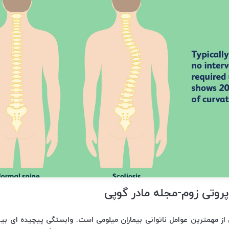
 پروتی زوم-مجله مادر گوپی
از مهمترین عوامل ناتوانی بیماران میلومی است. وابستگی پیچیده ای بی