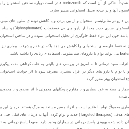
اطلاعات به دست آمده شدیداً; حاکی از آن است که bortezomib قادر است دوبا
سیون آنها و در نتیجه تحلیل استخوانی میسر سازد.
ین دارو در متابولیسم استخوان و از بین بردن و یا کاهش توده ی سلول های می
bortezomib در تشکیل استخوان ساز
 باشد چون این مواد فقط جلوگیری از تحلیل استخوانی نموده و در ساختن استخوان د
نه فقط عارضه ی استخوانی را کاهش می دهد بلکه در عدم پیشرفت بیماری نیز 
اثرات مفید درمانی تا به امروز در بررسی های بالینی به علت کوتاهی مدت پیگیری
ی و یا توام با دارو های دیگر در افراد بیشتری مصرف شود تا اثر حوادث استخوانی
) استخوان بهتر محرز گردد.
یماران مبتلا به عود بیماری و یا مقاوم پروتکلهای معمولی با اثر محدود و یا معدودی
 شدند.
بیماری معمولاً; توام با علایم است و افراد مسن مستعد به مرگ هستند. درمان این
خواهد. با کشف درمان های هدفی (Targeted therapies) جدید و توام کردن آنها به درمان 
ان داده شده بهبودی پاسخ درمانی در بیماران وجود دارد. معهذا پاسخ درمانی به تن