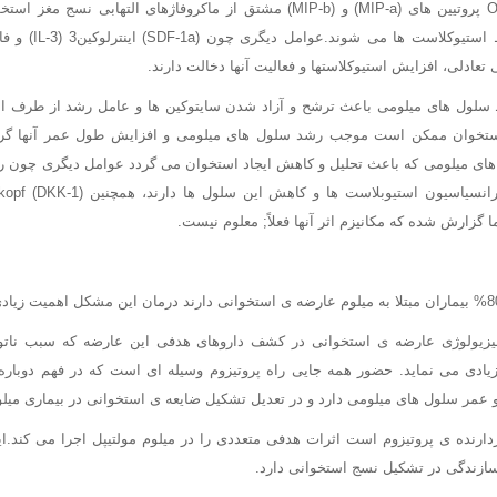
علاوه بر RANKL و OPG پروتیین های (MIP-a) و (MIP-b) مشتق از ماکروفاژهای التها
تخریب استخوانی توسط ا
تعادلی، افزایش استیوکلاستها و فعالیت آنها دخالت دارند.
لول های میلومی باعث ترشح و آزاد شدن سایتوکین ها و عامل رشد از طرف اس
 Matrix مغز استخوان ممکن است موجب رشد سلول های میلومی و افزایش طول عمر آنها گر
فیزیولوژی عارضه ی استخوانی در کشف داروهای هدفی این عارضه که سبب ناتو
ادی می نماید. حضور همه جایی راه پروتیزوم وسیله ای است که در فهم دوبا
و عمر سلول های میلومی دارد و در تعدیل تشکیل ضایعه ی استخوانی در بیماری م
 اولین بازدارنده ی پروتیزوم است اثرات هدفی متعددی را در میلوم مولتیپل اجرا می کند.
زندگی در تشکیل نسج استخوانی دارد.