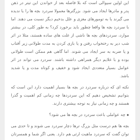
این اولین سیوالی است که بلا فاصله بعد از خواندن این تیتر در ذهن
پدر و مادرها ایجاد می شود. بزرگترها معمولا سردرد بچه ها را یا ندیده
می گیرند یا به تومورهای مغزی و علل بدخیم دیگر نسبت می دهند. اما
با سردرد بچه ها واقعا چطور باید برخورد کرد؟ به طور کلی، در بیشتر
موارد، سردردهای بچه ها ناشی از علت های ساده هستند، مثلا در اثر
شب دیر به رختخواب رفتن و یا بازی کردن به مدت طولانی زیر آفتاب
و یا ضربه به سر ایجاد می شوند. اما گاهی هم ممکن است طولانی
بوده و با علایم دیگر همراهی داشته باشند. سردرد می تواند در اثر
عوامل بسیار متعددی ایجاد شود و خفیف و کوتاه مدت و یا شدید
باشد.
نکته ای که درباره سردرد در بچه ها بسیار اهمیت دارد این است که
بتوانیم تشخیص دهیم که این سردردها چه زمانی کم اهمیت و گذرا
هستند و چه زمانی نیاز به توجه بیشتری دارند.
● چه عواملی باعث سردرد در بچه ها می شود؟
بچه ها هم درست مثل بزرگ ترها دچار سردرد می شوند و تا حدی می
توان گفت که سردرد ماهیت ارثی هم دارد. یعنی اگر شما و همسرتان