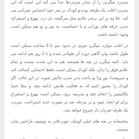
سردرد میگرنی را از سایر سردردها جدا می کند این است که این
سردرد اغلب یک طرفه بوده و کودک در سر خود احساس ضربانی می
کند. علا وه بر این برخی علایم مثل سرگیجه، دل درد، تهوع و استفراغ،
دیدن جرقه های نورانی و یا حساسیت به نور و بو هم ممکن است
وجود داشته باشند.
در اغلب موارد، میگرن چیزی در حدود نیم تا 6 ساعت ممکن است
طول بکشد ولی گاهی دوره آن طولانی شده و تا 2 روز هم ادامه می
یابد. البته میگرن در بچه ها همیشه هم به این شدت نیست و تمام
علایم فوق را ندارد بلکه کودک ممکن است، فقط احساس کسالت کند
و سروصدا، نور ویا بو باعث بدتر شدن حالش شوند. در این حالت اگر
کودک را مجبور کنیم که به فعالیت هایش ادامه دهد، و مثلا حتما
تکالیفش را انجام دهد و مدرسه برود، ممکن است تهوع و استفراغ
برای او ایجاد شود و در مرحله بعد در صورت عدم استراحت، سردرد
یک طرفه ضربان دار شروع خواهد شد.
متاسفانه در بچه های خیلی کوچک، چون قادر به توصیف ناراحتی شان
نیستند.