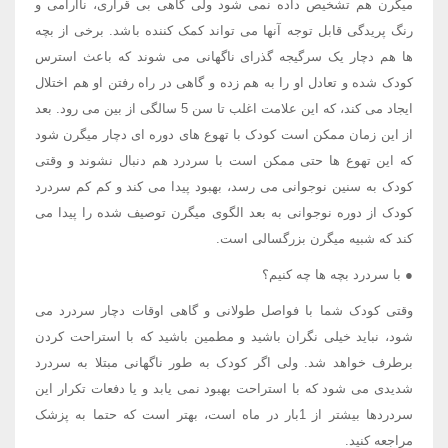
میگرن هم تشخیص داده نمی شود ولی گاهی بی قراری، ناآرامی و
رنگ پریدگی قابل توجه آنها می تواند کمک کننده باشد. برخی از بچه
ها هم دچار یک سرگیجه گذرای ناگهانی می شوند که باعث استرس
کودک شده و تعادل او را به هم زده و گاهی در راه رفتن او هم اختلال
ایجاد می کند، که این علامت اغلب تا سن 5 سالگی از بین می رود. بعد
از این زمان ممکن است کودک با تهوع های دوره ای دچار میگرن شود
که این تهوع ها حتی ممکن است با سردرد هم دنبال نشوند و وقتی
کودک به سنین نوجوانی می رسد، بهبود پیدا می کند و کم کم سردرد
کودک از دوره نوجوانی به بعد الگوی میگرن توصیف شده را پیدا می
کند که شبیه میگرن بزرگسالی است.
● با سردرد بچه ها چه کنیم؟
وقتی کودک شما با فواصل طولانی و گاهی اوقات دچار سردرد می
شود، نباید خیلی نگران باشید و مطمین باشید که با استراحت کردن
برطرف خواهد شد. ولی اگر کودک به طور ناگهانی مبتلا به سردرد
شدیدی می شود که با استراحت بهبود نمی یابد و یا دفعات تکرار این
سردردها بیشتر از 1بار در ماه است، بهتر است که حتما به پزشک
مراجعه کنید.