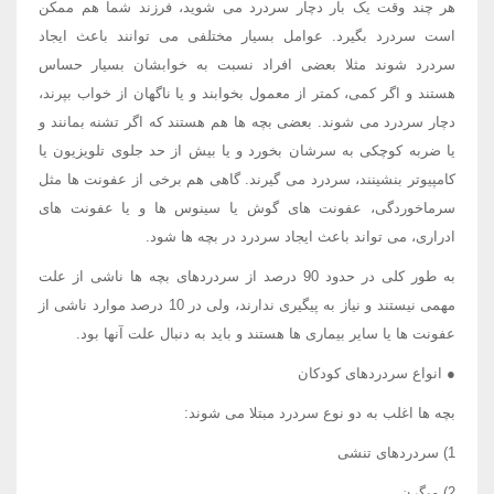
هر چند وقت یک بار دچار سردرد می شوید، فرزند شما هم ممکن
است سردرد بگیرد. عوامل بسیار مختلفی می توانند باعث ایجاد
سردرد شوند مثلا بعضی افراد نسبت به خوابشان بسیار حساس
هستند و اگر کمی، کمتر از معمول بخوابند و یا ناگهان از خواب بپرند،
دچار سردرد می شوند. بعضی بچه ها هم هستند که اگر تشنه بمانند و
یا ضربه کوچکی به سرشان بخورد و یا بیش از حد جلوی تلویزیون یا
کامپیوتر بنشینند، سردرد می گیرند. گاهی هم برخی از عفونت ها مثل
سرماخوردگی، عفونت های گوش یا سینوس ها و یا عفونت های
ادراری، می تواند باعث ایجاد سردرد در بچه ها شود.
به طور کلی در حدود 90 درصد از سردردهای بچه ها ناشی از علت
مهمی نیستند و نیاز به پیگیری ندارند، ولی در 10 درصد موارد ناشی از
عفونت ها یا سایر بیماری ها هستند و باید به دنبال علت آنها بود.
● انواع سردردهای کودکان
بچه ها اغلب به دو نوع سردرد مبتلا می شوند:
1) سردردهای تنشی
2) میگرن