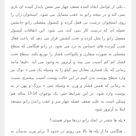
ـ یکی از عوامل ایجاد کننده ضعف چهار سر نقش پایدار کننده ای بازی
نمی کند و در نتیجه زانو به عقب متمایل می شود، استخوان ران را
روی استخوان درشت نی قفل کرده و کپسول مفصلی زانو جانشین
عضله ای که درست کار نمی کند، می شود. این اتفاقات کپسول
مفصل زانو را شل کرده و تحت کشش قرار می دهد که باعث فعال
شدن گیرنده های حساس به درد می شود. در زانو هنگامی که سطح
مفصلی به صورت متقارن و یکنواخت فشار را توزیع نکند، سطح تحت
فشار کم کم آسیب می بیند و آرتروز به وجود می آید. دقیقا مانند
زمانی که یک فشاری معادل نیم کیلو را به وسیله یک شی ء نوک تیز
وارد سطح پوست بدن کنیم در این حالت پوست آسیب بیشتری نسبت
به زمانی که همین فشار و وزن به وسیله شی ء بزرگ و پهن تر به
پوست وارد شود. در این شرایط حتی یک نوجوان 14-13 ساله هم
ممکن است به علت ضعف عضله چهار سر و عقب راندن زانو مستعد
ابتلا به آرتروز شود.
▪ پله ها چقدر در ایجاد زانو دردها موثر هستند؟
ـ هنگامی ما از پله ها بالا می رویم در حدود 3 برابر وزن بدنمان به