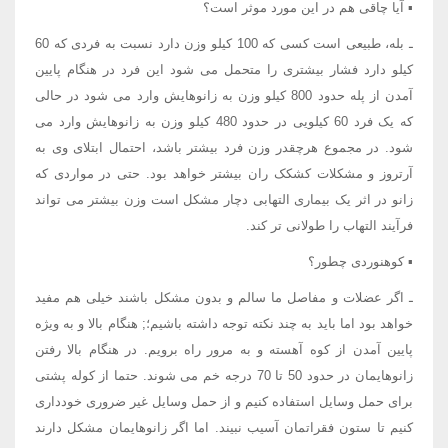
▪ آیا چاقی هم در این مورد موثر است؟
ـ بله، طبیعی است کسی که 100 کیلو وزن دارد نسبت به فردی که 60
کیلو دارد فشار بیشتری را متحمل می شود این فرد در هنگام پایین
آمدن از پله حدود 800 کیلو وزن به زانوهایش وارد می شود در حالی
که یک فرد 60 کیلویی در حدود 480 کیلو وزن به زانوهایش وارد می
شود. در مجموع هرچقدر وزن فرد بیشتر باشد، احتمال ابتلای وی به
آرتروز و مشکلات کشکک ران بیشتر خواهد بود. حتی در مواردی که
زانو در اثر یک بیماری التهابی دچار مشکل است وزن بیشتر می تواند
فرآیند التهاب را طولانی تر کند.
▪ کوهنوردی چطور؟
ـ اگر عضلات و مفاصل ما سالم و بدون مشکل باشند خیلی هم مفید
خواهد بود اما باید به چند نکته توجه داشته باشیم؛; هنگام بالا و به ویژه
پایین آمدن از کوه آهسته و به مرور راه برویم. در هنگام بالا رفتن
زانوهایمان در حدود 50 تا 70 درجه خم می شوند. حتما از کوله پشتی
برای حمل وسایل استفاده کنیم و از حمل وسایل غیر ضروری خودداری
کنیم تا ستون فقراتمان آسیب نبیند. اما اگر زانوهایمان مشکل دارند