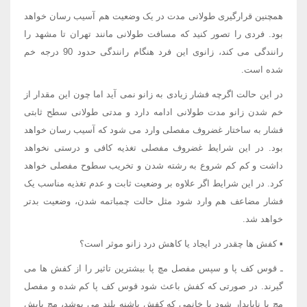
همچنین قرارگیری طولانی مدت در یک وضعیت هم آسیب رسان خواهد
بود. فردی را تصور کنید که مسافت طولانی مانند تهران تا مشهد را
رانندگی می کند، زانوی این فرد هنگام رانندگی حدود 90 درجه خم
شده است.
در این حالت اگرچه فشار زیادی به زانو نمی آید اما چون این مقدار از
خم شدن زانو مدت طولانی ادامه دارد و مدتی طولانی سطح ثابتی
فشار به ساختار غضروف مفصلی وارد می شود که آسیب رسان خواهد
بود. در این شرایط غضروف مفصلی تغذیه کافی و درستی نخواهد
داشت و کم کم شروع به رشته شدن و تخریب سطوح مفصلی خواهد
کرد. در این شرایط اگر علاوه بر وضعیت ثابت و عدم تغذیه مناسب یک
فشار مضاعف هم وارد شود مثل حالت چمباتمه شدن، وضعیت بدتر
خواهد شد.
▪ کفش ها چقدر در ایجاد یا کاهش درد زانو موثر است؟
ـ قوس کف پا و سپس مفصل مچ پا بیشترین تاثیر را از کفش ها می
گیرند. در صورتی که کفش باعث شود قوس کف پا کم شده و مفصل
مچ پا ناپایدار شود یا خانمی که کفش پاشنه بلند می پوشد، مچ پایش