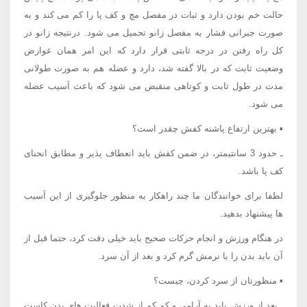
حالت خم بودن دارد و ثبات در مفصل مچ و کف پا را کم می کند و به
صورت جبرانی فشار به مفصل زانو تحمیل می شود. درنتیجه زانو در
کل راه رفتن در درجه ثابتی قرار دارد که این امر همان عوارض
وضعیت ثابت که در بالا گفته شد، دارد و عضله هم به صورت طولانی
مدت در طول ثابت و کوتاهی منقبض می شود که باعث آسیب عضله
می شود.
▪ بهترین ارتفاع پاشنه کفش چقدر است؟
ـ حدود 3 سانتیمتر، در ضمن کفش باید انعطاف پذیر و مطابق انحنای
کف پا باشد.
لطفا برای خوانندگان ما چند راهکار به منظور جلوگیری از این آسیب
ها پیشنهاد بدهید.
در هنگام ورزش و انجام حرکات صحیح باید خیلی دقت کرد، حتما قبل از
آن باید بدن را با نرمش گرم کرد و بعد از آن سرد.
▪ منظورتان از سرد کردن، چیست؟
ـ بعد از ورزش باید به آرامی و کم کم از شدت فعالیت های بدن کاست