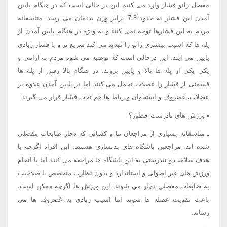
مفصل زانو فشار وارد می کنیم این در حالی است که در هنگام پایین
آمدن این فشار به حدود 8ـ7 برابر وزن بدنمان می رسد. متاسفانه
مردم به این فشارها توجه نمی کنند و به ویژه در هنگام پایین آمدن از
پله ها که آسیب بیشتری زانو را تهدید می کند سریع تر و با فشار زیادی
پایین می آیند. این درحالی است که توصیه می شود مردم به آرامی و
یکی یکی از پله ها بالا و پایین بروند. در هنگام بالا رفتن از پله ها
قسمتی از فشار را عضلات تحمل می کنند اما در پایین آمدن علاوه بر
عضلات، غضروف و استخوان و رباط ها هم تحت فشار قرار می گیرند.
▪ ورزش های نادرست چطور؟
ـ متاسفانه بسیاری از مراجعان ما و کسانی که دچار ضایعات مفصلی
شده اند، مراجعین باشگاه های بدنسازی هستند، این افراد اگرچه با
هدف سلامت و تندرستی به این باشگاه ها مراجعه می کنند اما با انجام
ورزش های غیر اصولی و استاندارد و بدون نظارت متخصص با صلاحیت
به ضایعات مفصلی دچار می شوند. این ورزش ها اگرچه ممکن است،
باعث تقویت عضله ها شوند اما آسیب زیادی به غضروف ها می
رساند.