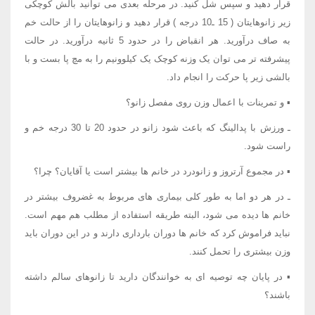
قرار دهید و سپس شل کنید. در مرحله بعدی می توانید بالش کوچکی
زیر زانوهایتان ( 15 ـ10 درجه ) قرار دهید و زانوهایتان را از حالت خم
به صاف درآورید. هر انقباض را در حدود 5 ثانیه درآورید. در حالت
پیشرفته تر می توان یک وزنه کوچک یک کیلوونیم را به مچ پا بست و با
بالشی زیر پا حرکت را انجام داد.
▪ و تمرینات با اعمال وزن روی مفصل زانو؟
ـ ورزش با پدالینگ که باعث شود زانو در حدود 20 تا 30 درجه خم و
راست شود.
▪ در مجموع آرتروز و زانودرد در خانم ها بیشتر است یا آقایان؟ چرا؟
ـ در هر دو اما به طور کلی بیماری های مربوط به غضروف بیشتر در
خانم ها دیده می شود، البته طریقه استفاده از مطلب هم مهم است.
نباید فراموش کرد که خانم ها دوران بارداری دارند و در این دوران باید
وزن بیشتری را تحمل کنند.
▪ در پایان چه توصیه ای به خوانندگان دارید تا زانوهای سالم داشته
باشند؟