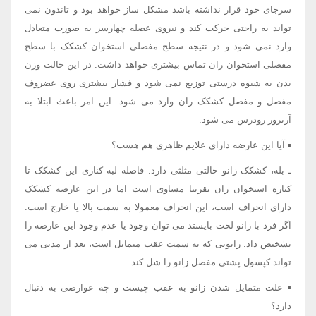
سرجای خود قرار نداشته باشد مشکل ساز خواهد بود و تاندون نمی
تواند به راحتی حرکت کند و نیروی عضله چهارسر به صورت متعادل
وارد نمی شود و در نتیجه سطح مفصلی استخوان کشکک با سطح
مفصلی استخوان ران تماس بیشتری خواهد داشت. در این حالت وزن
بدن به شیوه درستی توزیع نمی شود و فشار بیشتری روی غضروف
مفصل و مفصل کشکک ران وارد می شود. این امر باعث ابتلا به
آرتروز زودرس می شود.
▪ آیا این عارضه دارای علایم ظاهری هم هست؟
ـ بله، کشکک زانو حالتی مثلثی دارد. فاصله لبه کناری این کشکک تا
کناره استخوان ران تقریبا مساوی است اما در این عارضه کشکک
دارای انحراف است، این انحراف معمولا به سمت بالا یا خارج است.
اگر فرد با زانو لخت بایستد می توان وجود یا عدم وجود این عارضه را
تشخیص داد. زانویی که به سمت عقب متمایل است، بعد از مدتی می
تواند کپسول پشتی مفصل زانو را شل کند.
▪ علت متمایل شدن زانو به عقب چیست و چه عوارضی به دنبال
دارد؟