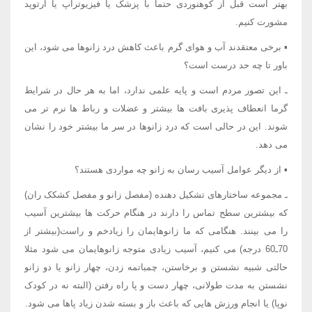
بهتر است قبل از کوهنوردی حتما با پزشک یا فیزیوتراپ یا ارتوپد
مشورت کنیم.
▪ برخی معتقدند آب و هوای گرم باعث کاهش درد زانوها می شود، این
باور تا چه حد درست است؟
ـ این تصور مردم است و پایه علمی ندارد، اما به هر حال در شرایط
گرما انعطاف پذیری بافت ها بیشتر و عضلات و رباط ها نرم تر می
شوند. این در حالی است که درد زانوها در سر ما بیشتر خود را نشان
می دهد.
▪ از دیگر عوامل آسیب رسان به زانو چه مواردی هستند؟
ـ مجموعه ساختارهای تشکیل دهنده (مفصل زانو و مفصل کشکک ران)
که بیشترین سطح تماس را دارند در هنگام حرکت ها بیشترین آسیب
را می بینند. هنگامی که ما زانوهایمان را زیادخم و راست(بیشتر از
70ـ60 درجه) می کنیم، آسیب زیادی متوجه زانوهایمان می شود مثلا
حالتی شبیه نشستن و برخاستن، چمباتمه زدن، چهار زانو یا دو زانو
نشستن به مدت طولانی، چهار دست و پا راه رفتن (البته نه در کودک
نوپا) یا انجام ورزش هایی که باعث باز و بسته شدن زیاد پاها می شود.