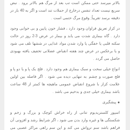
بالاتر میرسد حتی ممکن است تب بعد از مرگ هم بالاتر برود . نبض
سریع نیست تعداد تنفس درخارج از حملات تند است و اگر به 40 بار در
دقیقه برسد تقریباً; وقوع مرگ حتمی است .
در کزاز تعریق فراوان وجود دارد ، فشار خون پایین و بی خوابی وجود
دارد . گاه بیماری شدت می یابد و بیمار در عرض 3-2 روز در حالت
سکته قلبی یا خفگی یا وارد شدن مواد غذایی در ششها تلف می شود
و یا برعکس در عرض چند هفته انقباض عضلانی تخفیف یافته بهبودی
حاصل می گردد .
انواع خیلی سخت و سبک بیماری هم وجود دارد . فلج یک پا و یا دو پا و
فلج صورت و چشم به تنهایی دیده می شود . اگر فاصله بین اولین
علامت کزاز با شروع انقباض عمومی ماهیچه ها کمتر از 48 ساعت
باشد بیماری خیلی جدی و بدخیم می باشد .
● پیشگیری
اسپور کلستریدیوم تتانی از راه خراش کوچک و بزرگ و زخم و
شکستگی ها و غیره وارد بدن می شود ، اگر شرایط رشد و افزونی آن
فراهم باشد سم ترواش می کند و این سم راهی مراکز عصبی می