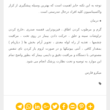
توجه به این نکته حایز اهمیت است که بهترین وسیله پیشگیری از کزاز
واکسیناسیون کلیه افراد درحال تندرستی است .
● درمان
گرم و مرطوب کردن اطاق ، فیزیوتراپی قفسه صدری ،خارج کردن
تراوشات سینه و حلق ، حرکت دادن بیمار در روی تخت ، مراقبت
چشمها ، تغذیه از راه لوله معدی ، تجویز آرام بخش ها ( دیازپام )
بمقدار کافی ، آنتی بیوتیکها و در صورت لزوم باز کردن نای تنفس
مصنوعی با دستگاه و مراقبت دقیق و دایمی بیمار که بطور واضح تمام
این موارد به توصیه و تحت نظارت پزشک انجام می شود.
میکرو فارس
Telegram
WhatsApp
LinkedIn
Google+
Twitter
Facebook
Print
Pinterest
Share