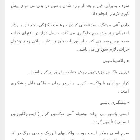
شود ، بنابراین قبل و بعد از وارد شدن باسیل در بدن می توان پیش
گیری لازم را انجام داد .
دادن آنتی بیوتیک ، ضدعفونی کردن و رعایت پاکیزگی زخم نیز از رشد
احتمالی و تراوش سم جلوگیری می کند ، باسیل کزاز در بافتهای خراب
شده بهتر رشد می کند بنابراین پانسمان و رعایت پاکی زخم وعمل
جراحی لازم سودآور می باشد .
● واکسیناسیون
تزریق واکسن مؤ;ثرترین روش حفاظت در برابر کزاز است .
کزاز نوزادان با واکسینه کردن مادر در زمان حاملگی قابل پیشگیری
است .
▪ پیشگیری پاسیو
ایمنی پاسیو می تواند بوسیله آنتی توکسین کزاز ( ایمونوگلوبولین
انسانی ) تأ;مین گردد .
سرم اسبی ممکن است موجب واکنشهای آلرژیک و حتی مرگ در اثر