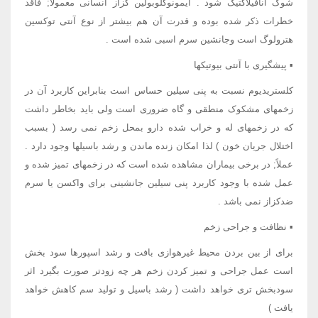
شوک آنافیلاکتیک شود . ایمونوگلوبولین کزاز انسانی معمولاً; فاقد
خطرات ذکر شده بوده و قدرت آن هم بیشتر از نوع آنتی توکسین
هترولوگ است وجانشین سرم اسبی شده است .
▪ پیشگیری با آنتی بیوتیکها
کلستریدیوم نسبت به پنی سیلین حساس است بنابراین کاربرد آن در
زخمهای مشکوک منطقی و گاه ضروری است ولی باید بخاطر داشت
که در زخمهای له و خراب شده دارو بمحل زخم نمی رسد ( بسبب
اختلال جریان خون ) لذا امکان زنده ماندن و رشد باسیلها وجود دارد .
عملاً; در برخی بیماران مشاهده شده است که در زخمهای تمیز شده و
عمل شده با وجود کاربرد پنی سیلین جانشینی برای واکسن یا سرم
ضدکزاز نمی باشد .
▪ نظافت و جراحی زخم
برای از بین بردن محیط غیرهوازی بافت و رشد اسپورها سود بخش
است عمل جراحی و تمیز کردن زخم هر چه زودتر صورت بگیرد اثر
سودبخش تری خواهد داشت ( رشد باسیل و تولید سم کاهش خواهد
یافت )