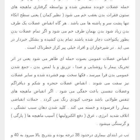
حمله عضلات جونده منقبض شده و بواسطه گرفتاری ماهیچه های
ستون فقرات بدن بعقب خم می شود ( نظیر کمان ) یعنی سطح اتکاء
تنها پشت سر و پاشنه ها می باشد . هر گاه انقباض عضلات یک طرف
بدن زیاد شود بدن بهمان طرف خم می شود و اگر تمام عضلات بدن
بطور یکنواخت دچار شده باشند تمام بدن کشیده و بشکل خبردار در
می اید . در شیرخواران و افراد خیلی پیر کزاز خطرناک است .
انقباض عضلات عمومی بصوت حمله ای ظاهر می شود یعنی در اثر
تحریک بیمار با روشنایی و صدا ، تزریق و یا لمس بدن ، جمع شدن
عمومی بدن فرا میرسد ، فکها سخت بهم فشرده شده و سایر عضلات
نیز سفت می شوند . انقباض عضلات حنجره و شکم و دیافراگم
وعضلات تنفسی باعث خفگی می شود . اگر انقباض ماهیچه های
تنفس طولانی باشد موجب کبودی رنگ می گردد . حملات انقباضی
بیمار را فرسوده و خسته می کند . کلید شدن دهان سبب تشنگی ،
اتلاف شدید انرژی ، عرق ( دفع الکترولیتها ) آسیب ماهیچه ها ( پارگی )
و گرسنگی میشود .
تب در ابتدای بیماری درحدود 38 درجه بوده و بتدریج بالا میرود به 40 و