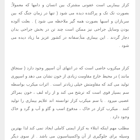
کزاز بیماریی است عفونی مشترک بین انسان و دامها که معمولاً;
بصورت تک تک و پراکنده دیده می شود ( تنها در زمان جنگ که بین
سربازان و اسبها بصورت همه گیر ملاحظه می شود ) . بعلت آلوده
بودن وسایل جراحی نیز ممکن است چند تن در بخش جراحی بدان
دچار گردند . این بیماری متأ;سفانه در کشور عزیز ما زیاد دیده می
شود .
کزاز میکروب خاصی است که در انتهای آن اسپور وجود دارد ( سنجاق
مانند ) در محیط خارج مقاومت زیادی از خون نشان می دهد و اسپوری
تولید می کند که مقاومتش خیلی زیادتر است . اثرات میکرب بواسطه
سم بسیار قوی است که ترشح می کند و از راه لنف ، خون بمراکز
عصبی میرود . با سم میکرب کزاز توانسته اند علایم بیماری را تولید
کنند . میکرب کزاز در خاک ، مدفوع اسب و گاو و آب و گرد و خاک
وجود دارد .
مطلب مهم اینکه ابتلاء به کزاز ایمنی کاملی ایجاد نمی کند لذا بهترین
وسیله برای جلوگیری از آن واکسیناسیون می باشد . از سوی دیگر