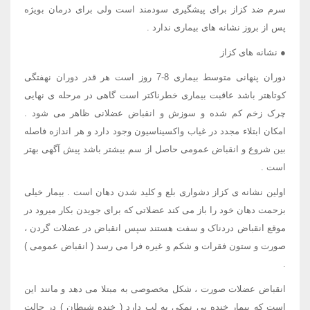
سرم ضد کزاز برای پیشگیری سودمند است ولی برای درمان بویژه
پس از بروز نشانه های بیماری ندارد .
● نشانه های کزاز
دوران پنهانی متوسط بیماری 8-7 روز است هر قدر دوران نهفتگی
کوتاهتر باشد عاقبت بیماری خطرناکتر است گاهی در مرحله ی نهایی
چرک زخم کم شده و سوزش و انقباض عضلانی ظاهر می شود .
امکان ابتلاء مجدد در غیاب واکسیناسیون وجود دارد و هر اندازه فاصله
بین شروع و انقباض عمومی حاصل از سم بیشتر باشد پیش آگهی بهتر
است .
اولین نشانه ی کزاز دشواری بلع و کلید شدن دهان است . بیمار خیلی
بزحمت دهان خود را باز می کند عضلاتی که برای جویدن بکار میرود در
موقع انقباض دردناک و سفت هستند سپس انقباض در عضلات گردن ،
صورت و ستون فقرات و شکم و غیره فرا می رسد ( انقباض عمومی )
.
انقباض عضلات صورت ، شکل مخصوصی به مبتلا می دهد و مانند این
است که بیمار خنده بی نمکی به لب دارد ( خنده شیطان ) در حالت