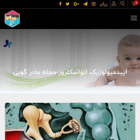
0
زبان
اپیدمیولوژیک اتواسکلروز-مجله مادر گوپی
مقالات
علوم پزشکی
بیماریها
اپیدمیولوژیک اتواسکلروز-مجله مادر 