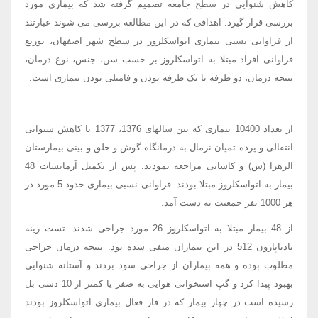
کاهش شنوایی در سطح جامعه تصمیم گرفته شد که بیماری مورد
بررسی قرار گیرد. اهدافی که در این مطالعه بررسی می شوند عبارتند
از فراوانی نسبی بیماری اتواسکلروز در سطح شهر اصفهان، توزیع
فراوانی افراد مبتلا به اتواسکلروز بر حسب سن، جنس، نوع درمان،
نتیجه درمان، دو طرفه یا یک طرفه بودن و فامیلی بودن بیماری است.
از تعداد 10400 بیماری که بین سالهای 1376، 1377 با کاهش شنوایی
انتقالی و پرده تمپان نرمال به درمانگاه گوش و حلق و بینی بیمارستان
الزهرا (س) و کاشانی مراجعه نمودند. پس از تکمیل آزمایشات 48
بیمار به اتواسکلروز مبتلا بودند. فراوانی نسبی بیماری حدود 5 مورد در
هر 1000 نفر جمعیت به دست آمد.
از 48 بیمار مبتلا به اتواسکلروز 26 مورد جراحی شدند. تست رینه
بادیاپازون 512 در این بیماران منفی شده بود. نتیجه درمان جراحی
مطلوب بوده و همه بیماران از جراحی سود بردند و آستانه شنوایی
بهبود پیدا کرد و گپ استخوانی هوایی به صفر یا کمتر از 10 دسی بل
رسیده است در چهار بیمار که در فاز فعال بیماری اتواسکلروز بودند