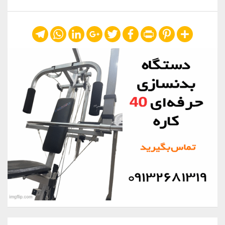
Telegram
WhatsApp
LinkedIn
Google+
Twitter
Facebook
Print
Pinterest
Share