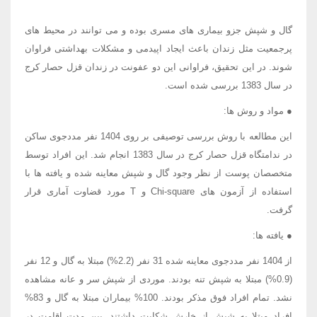
گال و شپش جزو بیماری های مسری بوده و می توانند در محیط های
پرجمعیت مثل زندان باعث ایجاد اپیدمی و مشکلات بهداشتی فراوان
شوند. در این تحقیق، فراوانی این دو عفونت در زندان قزل حصار کرج
در سال 1383 بررسی شده است.
● مواد و روش ها:
این مطالعه با روش بررسی توصیفی بر روی 1404 نفر مددجوی ساکن
در ندامتگاه قزل حصار کرج در سال 1383 انجام شد. این افراد توسط
متخصصان پوست از نظر وجود گال و شپش معاینه شده و یافته ها با
استفاده از آزمون های Chi-square و T مورد قضاوت آماری قرار
گرفت.
● یافته ها:
از 1404 نفر مددجوی معاینه شده 31 نفر (2.2%) مبتلا به گال و 12 نفر
(0.9%) مبتلا به شپش تنه بودند. موردی از شپش سر و عانه مشاهده
نشد. تمام افراد فوق مذکر بودند. 100% بیماران مبتلا به گال و 83%
افراد مبتلا به شپش از خارش شکایت داشتند. بین مدت اقامت در