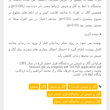
ندامتگاه با ابتلا به گال و شپش ارتباط معنی دار دیده شد (p<0.001) و
همچنین گال در افراد با سابقه اقامت کمتر و در اتاق های شلوغ تر
شیوع بیشتری داشت (p<0.01). سابقه اعتیاد در بین افراد مبتلا به
شپش بیشتر بود (p<0.01).
● نتیجه گیری:
توصیه می شود بر روی تمام زندانیان قبل از ورود به زندان معاینه
کامل پوست انجام گیرد تا احتمال انتقال بیماری های مسری مثل گال و
شپش در محیط زندان کاهش یابد.
فراوانی گال و شپش در ندامتگاه قزل حصار کرج در سال 1383
faravani gal va shepesh pdf 141 KB application pdf
محمد رحمتی رودسری فرهاد ملک زاد محمد ابراهیم زاده اردکانی
پایگاه اطلاعات علمی
گال و شپش چیست؟
گال و شپش
گال
شپش
گال و شپش در ندامتگاه قزل حصار کرج
گال و شپش در ندامتگاه قزل حصار