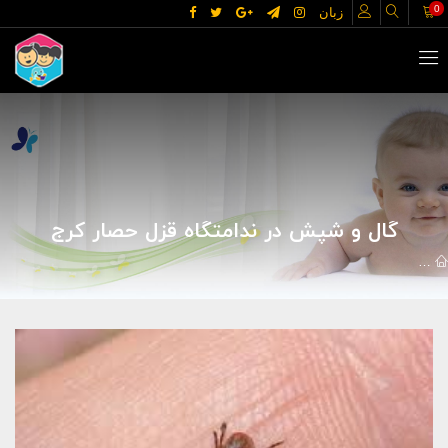
0
زبان
گال و شپش در ندامتگاه قزل حصار کرج
مقالات
علوم پزشکی
بیماریها
گال و شپش در ندامتگاه قزل حصار ک