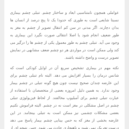
عواملی همچون نامتناسبی ابعاد و ساختار چشم. تنبلی چشم بیماری
نسبتا شایعی است به طوری که حدودا یک تا پنج درصد از انسان ها
بدان دچارند. اگر مدتی در سن کم انتقال تصویر از چشم به مغز به
طور ضعیف انجام شود یا اصلا انتقالی صورت نگیرد این بیماری به
وجود می آید. تنبلی چشم به طور معمول یکی از چشم ها را درگیر می
کند ولی ممکن است در مواردی هر دو چشم ضعف مشابهی در نمایش
تصویر درست و واضح داشته باشند.
نکته مهم در بیماری تشخیص سریع آن در اوایل کودکی است که
شانس درمان را بسیار افزایش می دهد. البته نام تنبلی چشم برای
این عارضه چندان صحیح نیست چون هیچ گونه تنبلی در چشم بیمار
وجود ندارد. به همین دلیل امروزه بعضی از متخصصان با استفاده از
عبارت تنبلی چشم برای آمبلیوپ مخالفند. از لحاظ فیزیولوژی تنبلی
چشم در اصل مشکلی در مغز است نه در چشم. البته فراموش نکنیم
بعضی مشکلات چشمی نیز ممکن است به تنبلی بینجامد. در این
عارضه بخشی از مغز که به حس بینایی چشم بیمار پاسخ می دهد
درست تحریک نمی شود و ناهنجاری حادث می شود. چنین نتیجه ای از