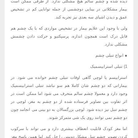
دیده شده و چشم سالم هیچ مشکلی ندارد. از طرفی ممکن است
بیمار مشکلاتی در بینایی دوچشمی از جمله توانایی کم در تشخیص
عمق و دیدن اشیای سه بعدی نیز تجربه کند.
ولی با وجود این علایم بیمار در تشخیص مواردی که با یک چشم هم
قابل درک است همچون اندازه، پرسپکتیو و حرکت دادن چشمش
مشکلی ندارد.
● انواع تنبلی چشم
1) تنبلی استرابیسمیک
استرابیسم یا لوچی گاهی اوقات تنبلی چشم خوانده می شود. در
بیمارانی که دو چشم شان کاملا هم سو نباشد تنبلی استرابیسمیک
وجود دارد و معمولا چشم سالم منحرف می شود اما ممکن است در
اثر تفاوت بین تصاویر فرستاده شده از دو چشم به مغز، لوچی در
چشم تنبل نیز دیده شود. لوچی بزرگسالان به دو بینی می انجامد چون
دو چشم نمی توانند روی یک شی متمرکز شوند.
اما مغز کودک قابلیت انعطاف بیشتری دارد و می تواند با سرکوب
کردن تصویر چشم تنبل مشکل دوبینی را حل کند. اما همین پاسخ مغز