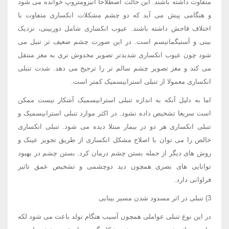
متفاوت داشته باشند. این حالت اصطلاحا آنیزومتروپ خوانده می شود
و هنگامی پیش می آید که دو چشم مشکلات انکساری متفاوت با
اختلاف فاحش داشته باشند. عیوب انکساری شامل دوربینی، نزدیک
بینی و آستیگماتیسم است. در این صورت چشم ضعیف تر تنبل می
شود چون عیوب انکساری شدیدتر تصویر مخدوش تری به مغز منتقل
می کند و مغز تصویر چشم سالم تر را ترجیح می دهد. شدت تنبلی
انکساری معمولا از تنبلی استرابیسمیک کمتر است.
اما به دلیل آنکه به اندازه تنبلی استرابیسمیک آشکار نیست ممکن
است سریعا تشخیص داده نشود. در اکثر موارد تنبلی استرابیسمیک و
تنبلی انکساری هر دو در بیمار مبتلا دیده می شود. تنبلی انکساری
خالص را می توان با اصلاح مشکل انکساری از طریق تجویز عینک و
روش های دیگر از جمله بستن چشم درمان کرد. بستن چشم در بهبود
توانایی های بصری همچون دید دوچشمی و تشخیص عمق تاثیر
فراوانی دارد.
3) تنبلی در اثر مسدود شدن مسیر بینایی
در این نوع تنبلی عواملی همچون آسیب هنگام تولد باعث می شود لکه