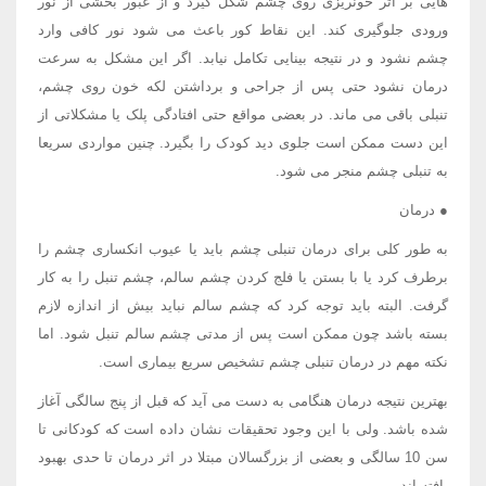
هایی بر اثر خونریزی روی چشم شکل گیرد و از عبور بخشی از نور
ورودی جلوگیری کند. این نقاط کور باعث می شود نور کافی وارد
چشم نشود و در نتیجه بینایی تکامل نیابد. اگر این مشکل به سرعت
درمان نشود حتی پس از جراحی و برداشتن لکه خون روی چشم،
تنبلی باقی می ماند. در بعضی مواقع حتی افتادگی پلک یا مشکلاتی از
این دست ممکن است جلوی دید کودک را بگیرد. چنین مواردی سریعا
به تنبلی چشم منجر می شود.
● درمان
به طور کلی برای درمان تنبلی چشم باید یا عیوب انکساری چشم را
برطرف کرد یا با بستن یا فلج کردن چشم سالم، چشم تنبل را به کار
گرفت. البته باید توجه کرد که چشم سالم نباید بیش از اندازه لازم
بسته باشد چون ممکن است پس از مدتی چشم سالم تنبل شود. اما
نکته مهم در درمان تنبلی چشم تشخیص سریع بیماری است.
بهترین نتیجه درمان هنگامی به دست می آید که قبل از پنج سالگی آغاز
شده باشد. ولی با این وجود تحقیقات نشان داده است که کودکانی تا
سن 10 سالگی و بعضی از بزرگسالان مبتلا در اثر درمان تا حدی بهبود
یافته اند.