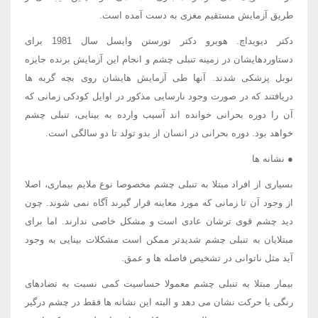
طریق آزمایش مستقیم مغزی به دست آمده است.
دکتر دیویداچ. هوبرو دکتر تورستن وایسل سال 1981 برای
دستاوردهایشان در زمینه تنبلی چشم و انجام این آزمایش برنده جایزه
نوبل پزشکی شدند. آنها طی آزمایش هایشان روی بچه گربه ها
دریافتند که در صورت وجود نارسایی مذکور در اوایل کودکی زمانی که
آن را دوره بحرانی خوانده اند آسیب وارده به بینایی، تنبلی چشم
خواهد بود. دوره بحرانی در انسان از بدو تولد تا دو سالگی است.
● نشانه ها
بسیاری از افراد مبتلا به تنبلی چشم مخصوصا نوع ملایم بیماری، اصلا
از وجود آن تا زمانی که مورد معاینه قرار گیرند آگاه نمی شوند. چون
دید چشم قوی ترشان عادی است و مشکل خاصی ندارند. اما برای
مبتلایان به تنبلی چشم شدیدتر ممکن است مشکلات بینایی به وجود
آید مثل ناتوانی در تشخیص فاصله ها و عمق.
بیمار مبتلا به تنبلی چشم معمولا حساسیت کمی نسبت به تضادهای
رنگی یا حرکت نشان می دهد و البته این نشانه ها فقط در چشم درگیر