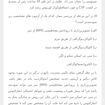
سینوسی را نشان می داد. علاوه بر این طی 24 ساعت پس از بستری
در کشت CSF و خون استافیلوکوک اوریوس رشد کرد.
4) در این مرحله از بررسی بیمار، کدام یک از آزمون های تشخیصی زیر
سودمندتر است؟
الف) تصویربرداری با رزونانس مغناطیسی (MRI) از سر
ب) اکوکاردیوگرافی از طریق مری
پ) اکوکاردیوگرافی از طریق قفسه سینه
ت) سی تی اسکن شکم و لگن
ث) الکتروانسفالوگرافی
با در نظر گرفتن نمای بالینی مننژیت، پاتوژن درگیر در این مورد، وجود
کاتتر دیالیز و آریتمی جدید، تشخیص آندوکاردیت باید در نظر باشد.
تصویربرداری با رزونانس مغناطیسی (MRI) سر می تواند سودمند
باشد چرا که بیمار تغییرات وضعیت ذهنی و شواهد احتمالی انفارکتوس
در سی تی اسکن سر داشت. با این حال، این روش به سادگی شک به
انفارکتوس را تایید می کند اما علت آن را مشخص نمی کند تا تشخیص