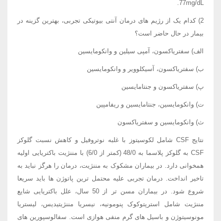
77mg/dL.
2) کدام یک از رژیم های درمان آنتی بیوتیکی تجربی، بهترین گزینه در
بیمار در حال حاضر است؟
الف) سفتریاکسون، آمپی سیلین و وانکومایسین
ب) سفتریاکسون، آسیکلوویر و وانکومایسین
پ) سفتریاکسون و جنتامایسین
ت) وانکومایسین، جنتامایسین و ریفامپین
ث) وانکومایسین و سفتریاکسون
نتایج CSF شامل لکوسیتوز با غلبه نوتروفیل و کاهش نسبت گلوکز
CSF به گلوکز پلاسما به 48/0 (کمتر از 6/0) با مننژیت باکتریایی اولیه
همخوانی دارد. در بیماران مشکوک به مننژیت، درمان را هرگز نباید به
تاخیر انداخت. درمان تجربی علیه محتمل ترین پاتوژن ها باید سریعا
شروع شود. در بیماران مسن تر از 50 سال، علل باکتریایی شایع
مننژیت شامل استرپتوکوک پنومونیه، نیسریا مننژیتیدیس، لیستریا
مونوسیتوژن و باسیل های گرم منفی هوازی است. سفالوسپورین های