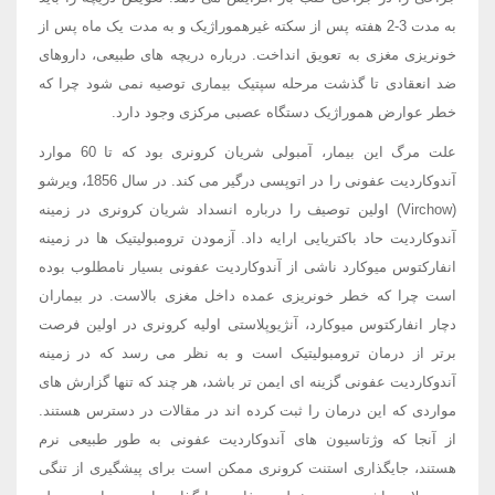
به مدت 3-2 هفته پس از سکته غیرهموراژیک و به مدت یک ماه پس از
خونریزی مغزی به تعویق انداخت. درباره دریچه های طبیعی، داروهای
ضد انعقادی تا گذشت مرحله سپتیک بیماری توصیه نمی شود چرا که
خطر عوارض هموراژیک دستگاه عصبی مرکزی وجود دارد.
علت مرگ این بیمار، آمبولی شریان کرونری بود که تا 60 موارد
آندوکاردیت عفونی را در اتوپسی درگیر می کند. در سال 1856، ویرشو
(Virchow) اولین توصیف را درباره انسداد شریان کرونری در زمینه
آندوکاردیت حاد باکتریایی ارایه داد. آزمودن ترومبولیتیک ها در زمینه
انفارکتوس میوکارد ناشی از آندوکاردیت عفونی بسیار نامطلوب بوده
است چرا که خطر خونریزی عمده داخل مغزی بالاست. در بیماران
دچار انفارکتوس میوکارد، آنژیوپلاستی اولیه کرونری در اولین فرصت
برتر از درمان ترومبولیتیک است و به نظر می رسد که در زمینه
آندوکاردیت عفونی گزینه ای ایمن تر باشد، هر چند که تنها گزارش های
مواردی که این درمان را ثبت کرده اند در مقالات در دسترس هستند.
از آنجا که وژتاسیون های آندوکاردیت عفونی به طور طبیعی نرم
هستند، جایگذاری استنت کرونری ممکن است برای پیشگیری از تنگی