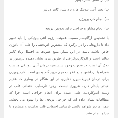
پ) تغییر آنتی بیوتیک ها و برداشتن کاتتر دیالیز
ت) انجام کاردیوورژن
ث) انجام مشاوره جراحی برای تعویض دریچه
با تشخیص ارگانیسم مسبب عفونت، رژیم آنتی بیوتیکی را باید تغییر
داد تا داروهایی را در برگیرد که بیشترین اثربخشی را علیه آن پاتوژن
خاص داشته باشد. در این بیمار، منبع عفونت به احتمال زیاد کاتتر
دیالیز است و اکوکاردیوگرافی از طریق مری نشان دهنده ترومبوز در
نوک آن است. در صورت وجود سپسیس، درمان آنتی بیوتیکی مناسب
همراه با برداشتن منبع عفونت مهم ترین گام بعدی است. کاردیوورژن
برای درمان فیبریلاسیون دهلیزی در این هنگام در بیماری که علایم
حیاتی پایدار دارد، ضروری نیست. وجود نارسایی احتقانی قلب در
زمینه آندوکاردیت علتی عمده برای انجام جراحی است چرا که
مطالعات نشان داده اند که جراحی دریچه، بقا را بهبود می بخشد.
بیمار مزبور شواهد بالینی نارسایی احتقانی قلب نداشت و مشاوره با
جراح انجام نشد.