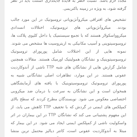
مجدد لازم باشد. نسبت خطر به فایده جایگذاری استنت باید در نظر
گرفته شود، به ویژه در زمینه باکتریمی.
تشخیص های افتراقی میکروآنژیوپاتی ترومبوتیک در این مورد جالب
بودند. میکروآنژیوپاتی های ترومبوتیک، اختلالات انسدادی
میکروواسکولار هستند که با تجمع سیستمیک یا داخل کلیوی پلاکت ها،
ترومبوسیتوپنی و آسیب مکانیکی به اریتروسیت ها مشخص می شوند.
نمونه هایی از این اختلالات شامل پورپورای ترومبوتیک
ترومبوسیتوپنیک و نشانگان همولیتیک اورمیک هستند. مقالات همچنین
شامل گزارش هایی از نشانگان های شبه TTP ناشی از آندوکاردیت
عفونی هستند. در این موارد، تظاهرات اصلی نشانگانی شبیه به
پورپورای ترومبوتیک ترومبوسیتوپنیک با یافته های آزمایشگاهی
همخوان است و این نشانگان به سرعت با درمان ضد میکروبی
اختصاصی معکوس می شود. نویسندگان مطرح کردند که سطح بالای
کمپلکس های ایمنی در گردش که با تخفیف TTP کاهش می یابد، از
این مفهوم پشتیبانی می کند که نشانگان TTP در این بیماران در اثر
واسکولیت ناشی از کمپلکس ایمنی ایجاد می شود. در این بیمار که
مبتلا به آندوکاردیت عفونی است، کاتتر دیالیز محتمل ترین منشا