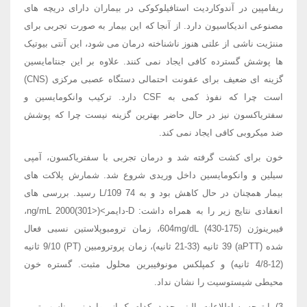
ریفامپین در آندوکاردیت استافیلوکوکی در بیماران دارای دریچه های
مصنوعی اندیکاسیون دارد. از آنجا که این بیمار به صورت تجربی برای
مننژیت ناشی از علتی هنوز ناشناخته درمان می شود، این آنتی بیوتیک
ها پوشش گسترده کافی ایجاد نمی کنند. علاوه بر این جنتامایسین
گزینه ای ضعیف برای عفونت احتمالی دستگاه عصبی مرکزی (CNS)
است چرا که نفوذ کمی به CSF دارد. ترکیب وانکومایسین و
سفتریاکسون نیز در حال حاضر بهترین گزینه نیست چرا که پوشش
ضد میکروبی کافی ایجاد نمی کند.
خون برای کشت گرفته شد و درمان تجربی با سفتریاکسون، آمپی
سیلین و وانکومایسین داخل وریدی شروع شد. شمارش پلاکت های
بیمار همچنان در حال کاهش بود و به L/109 74 رسید. بررسی های
انعقادی نتایج زیر را به همراه داشت: D-دایمر>ng/mL 2000(301>)،
فیبرینوژن 604mg/dL (430-175)، زمان ترومبوپلاستین نسبی فعال
شده (aPTT) 39 ثانیه (33-21 ثانیه)، زمان پروترومبین (PT) 9/10 ثانیه
(12-4/8 ثانیه) و کمپلکس مونوفیبرین محلول مثبت. گستره خون
محیطی شیستوسیت را نشان نداد.
3) با توجه به اطلاعات بالینی جدید، کدام یک از موارد زیر مناسب ترین