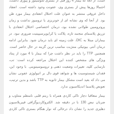
است، از آنجا که بیمار 4 روز قبل از بستری لکوسیتوز و پیوری داشت،
احتمالا روزها پیش از بستری وی، عفونت وجود داشته است. انعقاد
داخل عروقی منتشر به عنوان علت اختلال انعقادی بیمار مورد ظن
بود. از آنجا که وی نشانه ای از خونریزی یا ترومبوز نداشت و زمان
پروترومبین طولانی نشده بود، درمان اختصاصی اختلال انعقادی با
تزریق پلاسمای منجمد تازه، پلاکت یا کرایوپرسیپیتیت ضروری نبود. در
بیماران مبتلا به DIC، علت زمینه ای باید درمان شود. بنابراین ادامه
درمان آنتی بیوتیکی مننژیت مناسب ترین گزینه در حال حاضر است.
همچنین TTP را باید در نظر داشت چرا که بیمار با 4 مورد از پنتاد
ویژگی های مشخص کننده این اختلال مراجعه کرده است: تب،
نارسایی کلیه، تغییرات وضعیت ذهنی و ترومبوسیتوپنی. با وجود این،
فقدان شیستوسیت ها و شواهد قوی دال بر اتیولوژی عفونی نشان
می داد که بعید است مشکل بیمار ثانویه به TTP باشد و بدین ترتیب،
تعویض پلاسما اندیکاسیون ندارد.
بیمار متعاقبا دچار تاکی کاردی همراه با ریتم قلبی نامنظم متناوب و
ضربان نبض 130 با در دقیقه شد. الکتروکاردیوگرافی فیبریلاسیون
دهلیزی جدید را نشان داد درحالی که نوار هنگام بستری تاکی کاردی