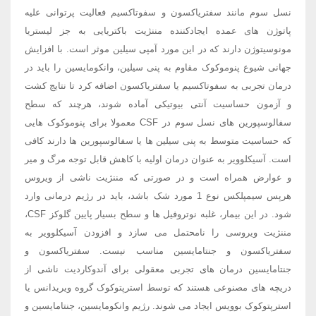
نسل سوم مانند سفتریاکسون و سفوتاکسیم فعالیت پرتوانی علیه
پاتوژن های عمده ایجادکننده مننژیت باکتریایی به جز لیستریا
مونوسیتوژن دارند که در این مورد آمپی سیلین موثر است. با افزایش
جهانی شیوع پنوموکوک مقاوم به پنی سیلین، وانکومایسین را باید در
درمان تجربی به سفوتاکسیم یا سفتریاکسون اضافه کرد تا نتایج کشت
و آزمون حساسیت آنتی بیوتیکی آماده شوند، هرچند که سطح
سفالوسپورین های نسل سوم در CSF معمولا برای پنوموکوک هایی
که حساسیت متوسط به پنی سیلین ها یا سفالوسپورین ها دارند کافی
است. آسیکلوویر به عنوان درمان اولیه با کاهش قابل توجه مرگ و میر
و عوارض همراه است و در صورتی که مننژیت ناشی از ویروس
هرپس سیمپلکس نوع 1 مورد شک باشد، باید در رژیم درمانی وارد
شود. در این بیمار، غلبه نوتروفیل ها و سطح بسیار پایین گلوکز CSF،
مننژیت ویروسی را نامحتمل می سازد و افزودن آسیکلوویر به
سفتریاکسون و جنتامایسین مناسب نیست. سفتریاکسون و
جنتامایسین درمان های تجربی معقولی برای آندوکاردیت ناشی از
دریچه های مصنوعی هستند که توسط استرپتوکوک گروه ویریدانس یا
استرپتوکوک بوویس ایجاد می شوند. رژیم وانکومایسین، جنتامایسین و