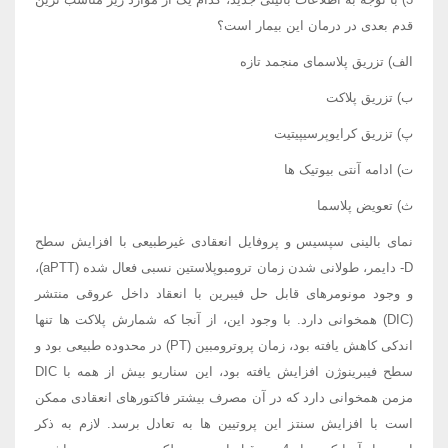
قدم بعدی در درمان این بیمار است؟
الف) تزریق پلاسمای منجمد تازه
ب) تزریق پلاکت
پ) تزریق کرایوپرسیپیتیت
ت) ادامه آنتی بیوتیک ها
ث) تعویض پلاسما
نمای بالینی سپسیس و پروفایل انعقادی غیرطبیعی با افزایش سطح
D- دایمر، طولانی شدن زمان ترومبوپلاستین نسبی فعال شده (aPTT)،
و وجود مونومرهای قابل حل فیبرین با انعقاد داخل عروقی منتشر
(DIC) همخوانی دارد. با وجود این، از آنجا که شمارش پلاکت ها تنها
اندکی کاهش یافته بود، زمان پروترومبین (PT) در محدوده طبیعی بود و
سطح فیبرینوژن افزایش یافته بود، این سناریو بیش از همه با DIC
مزمن همخوانی دارد که در آن مصرف بیشتر فاکتورهای انعقادی ممکن
است با افزایش سنتز این پروتیین ها به تعادل برسد. لازم به ذکر