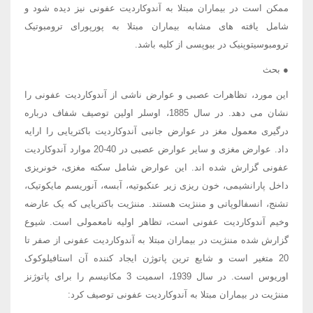
ممکن است در بیماران مبتلا به آندوکاردیت عفونی نیز دیده شود و
شامل یافته های مشابه بیماران مبتلا به پورپورای ترومبوتیک
ترومبوسیتوپنیک در بیوپسی از کلیه باشد.
● بحث
این مورد، تظاهرات عصبی و عوارض ناشی از آندوکاردیت عفونی را
نشان می دهد. در سال 1885، اوسلر اولین توصیف شفاف درباره
درگیری معمول مغز در عوارض جانبی آندوکاردیت باکتریایی را ارایه
داد. عوارض مغزی و سایر عوارض عصبی در 40-20 موارد آندوکاردیت
عفونی گزارش شده اند. این عوارض شامل سکته مغزی، خونریزی
داخل پارانشیمی، خون ریزی زیر عنکبوتیه، آبسه، آنوریسم مایکوتیک،
تشنج، انسفالوپاتی و مننژیت هستند. مننژیت باکتریایی که یک عارضه
وخیم آندوکاردیت عفونی است، تظاهر اولیه نامعمولی است. شیوع
گزارش شده مننژیت در بیماران مبتلا به آندوکاردیت عفونی از صفر تا
20 متغیر است و شایع ترین پاتوژن ایجاد کننده آن استافیلوکوک
اوریوس است. در سال 1939، اسمیت 3 مکانیسم را برای پاتوژنز
مننژیت در بیماران مبتلا به آندوکاردیت عفونی توصیف کرد: