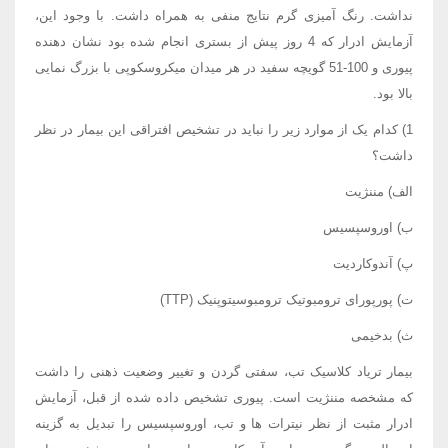
نداشت. رنگ آمیزی گرم نتایج منفی به همراه داشت. با وجود این،
آزمایش ادرار که 4 روز پیش از بستری انجام شده بود نشان دهنده
پیوری و 100-51 گویچه سفید در هر میدان میکروسکوپی با بزرگ نمایی
بالا بود.
1) کدام یک از موارد زیر را نباید در تشخیص افتراقی این بیمار در نظر
داشت؟
الف) مننژیت
ب) اوروسپسیس
پ) آندوکاردیت
ت) پورپورای ترومبوتیک ترومبوسیتوپنیک (TTP)
ث) بدخیمی
بیمار تریاد کلاسیک تب، سفتی گردن و تغییر وضعیت ذهنی را داشت
که مشخصه مننژیت است. پیوری تشخیص داده شده از قبل، آزمایش
ادرار مثبت از نظر نیترات ها و تب، اوروسپسیس را تبدیل به گزینه