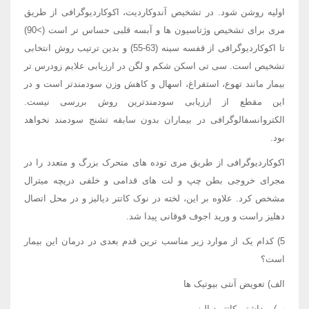
اولیه روشن شود. در تشخیص آندوکاردیت، اکوکاردیوگرافی از طریق
مری برای تشخیص وژتاسیون ها و آبسه قلبی حساس تر است (>90)
تا اکوکاردیوگرافی از قفسه سینه (63-55) و بدین ترتیب روش انتخابی
تشخیص است. سی تی اسکن شکم و لگن در ارزیابی علایم زودرس تر
بیمار مانند تهوع، استفراغ، اسهال و کاهش وزن سودمندتر است و در
این مقطع از ارزیابی سودمندترین روش بررسی نیست.
الکتروانسفالوگرافی در بیماران بدون سابقه تشنج سودمند نخواهد
بود.
اکوکاردیوگرافی از طریق مری توده های متحرک بزرگ و متعدد را در
مجرای خروجی بطن چپ و لت های قدامی و خلفی دریچه میترال
مشخص کرد. علاوه بر این، لخته در نوک کاتتر دیالیز و در محل اتصال
دهلیز راست و ورید اجوف فوقانی پیدا شد.
5) کدام یک از موارد زیر مناسب ترین قدم بعدی در درمان این بیمار
است؟
الف) تعویض آنتی بیوتیک ها
ب) برداشتن کاتتر دیالیز