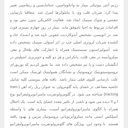
رژیم آنتی بیوتیکی بیمار به وانکوماسین، جنتامایسین و ریفامپین تغییر
پیدا کرد. ضربان قلب وی با بتابلوکرها کنترل شد. متعاقبا نارسایی
تنفسی و شوک سپتیک ایجاد شد. فعالیت الکتریکی بدون نبض بود و
اقدامات مربوط به احیا ناموفق ماند. بیمار در روز چهارم بستری فوت
شد. در اتوپسی، تشخیص آندوکاردیت عفونی تایید شد و انسداد حاد و
کشنده شریان کرونری اصلی چپ در اثر آمبولی سپتیک تشخیص داده
شد. آمبولیزاسیون سیستمیک همراه با انفارکت های طحال و مغز،
میکروآبسه در مغز، قلب، پانکراس و هر دو کلیه و خونریزی اسپلینتر در
انگشتان دست و پا نیز تشخیص داده شد. ما تصور کردیم که پورپورای
ترومبوسیتوپنیک ترومبوتیک و نشانگان همولیتیک اورمیک ممکن است
علت نارسایی کلیوی قبلی بیمار باشد. یافته های بیوپسی کلیه شامل
حاشیه مضاعف در غشای پایه گلومرولی به عنوان ریل راه آهن (tram-
tracking) شناخته می شود. در گلومرولونفریت مامبرانوپرولیفراتیو نوع
I و II دیده می شود و ناشی از تکثیر مجدد غشای پایه است. یک اختلال
همراه با الگوی مامبرانوپرولیفراتیو آسیب، بیماری های با واسطه
کمپلکس ایمنی مانند میکروآنژیوپاتی ترومبوتیک مزمن و بهبود یافته
هستند. با وجود این، ویژگی های گلومرولونفریت مامبرانوپرولیفراتیو