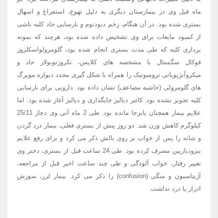
ماه قبل وی در بیمارستان دیگری به دلیل تهوع، استفراغ و اسهال
بستری شده بود. در آن هنگام، زخم دیودنوم و نارسایی حاد کلیه ناشی
از کمبود مایعات برای وی تشخیص داده شده بود، هرچند که نمونه
برداری کلیه که طی مدت بستری انجام شده بود، گلومرولواسکلروز
فوکال سگمنتال با مشخصه های کلاپس، نکروزتوبولار حاد و
میکروآنژیوپاتی ترومبوتیک را همراه با شکل گیری مجدد دیواره مویرگ
های گلومرولی (حاشیه مضاعف) نشان داده بود. دارویی برای نارسایی
کلیه تجویز نشده بود. کاتتر دیالیز جایگذاری و دیالیز آغاز شده بود. اما
علایم بیمار همچنان پابرجا مانده بود. طی 2 ماه آتی وی دچار 25/11
کیلوگرم کاهش وزن شد. دو روز پیش از بستری فعلی، بیمار درد گردن
و شانه را پس از خواب بر روی بالش ذکر می کرد و برای رفع علایم
بنزودیازپین مصرف کرده بود. طی 24 ساعت قبل از بستری، دختر وی
تغییر رفتار، خواب آلودگی و طی چند ساعت اخیر قبل از مراجعه،
آژیتاسیون و منگی (confusion) را ذکر می کرد. بیمار لرز، سوزش
ادرار یا درد نداشت.