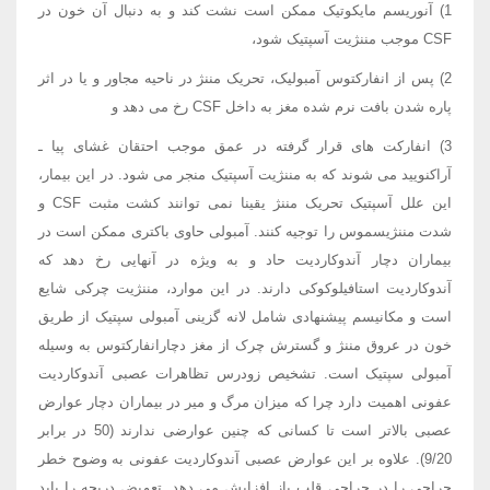
1) آنوریسم مایکوتیک ممکن است نشت کند و به دنبال آن خون در
CSF موجب مننژیت آسپتیک شود،
2) پس از انفارکتوس آمبولیک، تحریک مننژ در ناحیه مجاور و یا در اثر
پاره شدن بافت نرم شده مغز به داخل CSF رخ می دهد و
3) انفارکت های قرار گرفته در عمق موجب احتقان غشای پیا ـ
آراکنویید می شوند که به مننژیت آسپتیک منجر می شود. در این بیمار،
این علل آسپتیک تحریک مننژ یقینا نمی توانند کشت مثبت CSF و
شدت مننژیسموس را توجیه کنند. آمبولی حاوی باکتری ممکن است در
بیماران دچار آندوکاردیت حاد و به ویژه در آنهایی رخ دهد که
آندوکاردیت استافیلوکوکی دارند. در این موارد، مننژیت چرکی شایع
است و مکانیسم پیشنهادی شامل لانه گزینی آمبولی سپتیک از طریق
خون در عروق مننژ و گسترش چرک از مغز دچارانفارکتوس به وسیله
آمبولی سپتیک است. تشخیص زودرس تظاهرات عصبی آندوکاردیت
عفونی اهمیت دارد چرا که میزان مرگ و میر در بیماران دچار عوارض
عصبی بالاتر است تا کسانی که چنین عوارضی ندارند (50 در برابر
9/20). علاوه بر این عوارض عصبی آندوکاردیت عفونی به وضوح خطر
جراحی را در جراحی قلب باز افزایش می دهد. تعویض دریچه را باید