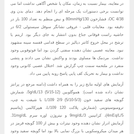
در معاینه، بیمار نسبت به زمان، مکان یا شخص آگاهی نداشت اما می
توانست برخی دستورات یک مرحله ای را انجام دهد. دمای بدن وی
OC 4/38، فشارخون 80mmHg/130 و نبض منظم به تعداد 100 بار در
دقیقه بود. معاینات قلبی - عروقی نشانگر سوفل سیستولی 6/2 در
حاشیه راست فوقانی جناغ بدون انتشار به جای دیگر بود. اریتم یا
ترشح در محل خروج کاتتر دیالیز در سطح قدامی قفسه سینه مشهود
نبود. معاینه عصبی نشان دهنده سفتی گردن بود اما فوتوفوبی وجود
نداشت. مردمک ها مساوی بودند و واکنش نشان می دادند و پتشی
منفرد در ملتحمه سمت چپ گزارش شد. اختلال عصبی کانونی وجود
نداشت و بیمار به تحریک کف پایی پاسخ روبه پایین می داد.
آزمایش های اولیه نتایج زیر را به همراه داشت (دامنه مرجع در پرانتز
نشان داده شده است): هموگلوبین 5g/dL/13 (5/15-12)، شمارش
گویچه های سفید خون L/109 2/9 (5/10-5/3) با شیفت به چپ،
ترومبوسیتوپنی (شمارش پلاکت L/109 120، هیپرکالمی (پتاسیم
4mEq/L/5)، کراتینین 9mg/dL/3 و نیتروژن اوره سرم 31mg/dL.
آزمایش ادرار نشان دهنده وجود نیترات و بیش از 100 گویچه قرمز در
هر میدان میکروسکوپی با بزرگ نمایی بالا بود اما گویچه سفید وجود