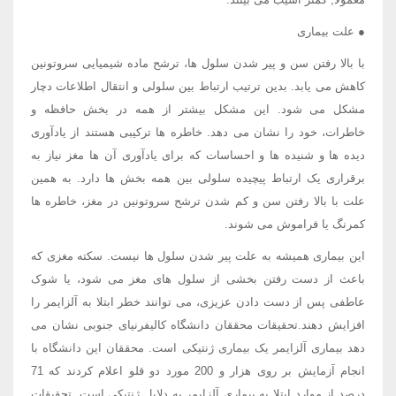
● علت بیماری
با بالا رفتن سن و پیر شدن سلول ها، ترشح ماده شیمیایی سروتونین
کاهش می یابد. بدین ترتیب ارتباط بین سلولی و انتقال اطلاعات دچار
مشکل می شود. این مشکل بیشتر از همه در بخش حافظه و
خاطرات، خود را نشان می دهد. خاطره ها ترکیبی هستند از یادآوری
دیده ها و شنیده ها و احساسات که برای یادآوری آن ها مغز نیاز به
برقراری یک ارتباط پیچیده سلولی بین همه بخش ها دارد. به همین
علت با بالا رفتن سن و کم شدن ترشح سروتونین در مغز، خاطره ها
کمرنگ یا فراموش می شوند.
این بیماری همیشه به علت پیر شدن سلول ها نیست. سکته مغزی که
باعث از دست رفتن بخشی از سلول های مغز می شود، یا شوک
عاطفی پس از دست دادن عزیزی، می توانند خطر ابتلا به آلزایمر را
افزایش دهند.تحقیقات محققان دانشگاه کالیفرنیای جنوبی نشان می
دهد بیماری آلزایمر یک بیماری ژنتیکی است. محققان این دانشگاه با
انجام آزمایش بر روی هزار و 200 مورد دو قلو اعلام کردند که 71
درصد از موارد ابتلا به بیماری آلزایمر به دلایل ژنتیکی است. تحقیقات