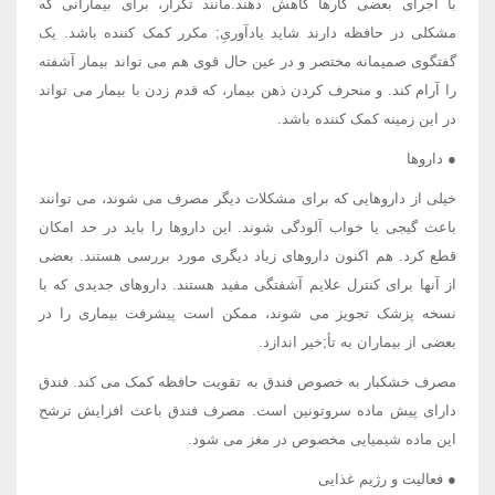
با اجرای بعضی کارها کاهش دهند.مانند تکرار، برای بیمارانی که
مشکلی در حافظه دارند شاید یادآوریِ; مکرر کمک کننده باشد. یک
گفتگوی صمیمانه مختصر و در عین حال قوی هم می تواند بیمار آشفته
را آرام کند. و منحرف کردن ذهن بیمار، که قدم زدن با بیمار می تواند
در این زمینه کمک کننده باشد.
● داروها
خیلی از داروهایی که برای مشکلات دیگر مصرف می شوند، می توانند
باعث گیجی یا خواب آلودگی شوند. این داروها را باید در حد امکان
قطع کرد. هم اکنون داروهای زیاد دیگری مورد بررسی هستند. بعضی
از آنها برای کنترل علایم آشفتگی مفید هستند. داروهای جدیدی که با
نسخه پزشک تجویز می شوند، ممکن است پیشرفت بیماری را در
بعضی از بیماران به تأ;خیر اندازد.
مصرف خشکبار به خصوص فندق به تقویت حافظه کمک می کند. فندق
دارای پیش ماده سروتونین است. مصرف فندق باعث افزایش ترشح
این ماده شیمیایی مخصوص در مغز می شود.
● فعالیت و رژیم غذایی