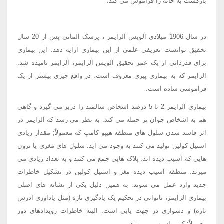
بازگشت به خانه را فراموش می کند.
در سال 1906 میلادی آلویس آلزایمر ، پزشک آلمانی پس از 20 سال
تحقیق توانست تعریفی علمی از این بیماری ارایه دهد. این بیماری
برای قدردانی از یک عمر تحقیق آلویس آلزایمر، آلزایمر نامیده شد.
آلزایمر که به بیماری پیری معروف است، در واقع چیزی بیشتر از یک
فراموشی ساده است.
بیماری آلزایمر 2 تا 5 درصد اشخاص سالمند را دربر می گیرد و گاهی
هم به اشخاص جوان تر حمله می کند. به نظر می رسد که آلزایمر در
اثر فاسد شدن سلول های منطقه هیپو کامپ که معمولاً; مقدار زیادی
استیل کولین تولید می کنند به وجود می آید. سلول های مغزی یا نرون
هایی که آسیب دیده اند، پلاک هایی جمع می کنند و به تعداد زیادی می
میرند. منطقه آسیب دیده مغز و استیل کولین در تشکیل خاطرات
جدید وارد عمل می شوند. به همین دلیل یکی از نشانه های اصلی
بیماری آلزایمر، ناتوانی در تحکیم یک یادگیری تازه (مثل یادآوری آدرس
تازه) و دشواری در جهت یابی است. البته خاطرات رویدادهای دور
معمولاً; کمتر آسیب می بینند.