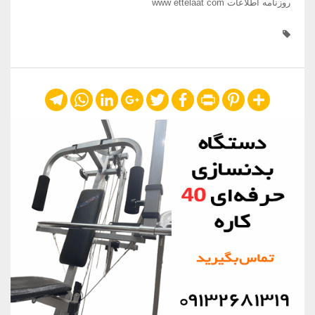
روزنامه اطلاعات www ettelaat com
Telegram
WhatsApp
LinkedIn
Google+
Twitter
Facebook
Print
Pinterest
Share