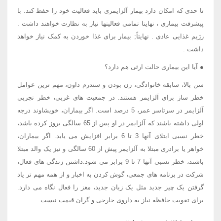
تا حدی که امکان دارد بیمار آلزایمری باید فعالیت خود را حفظ کند. با
پیشرفت بیماری ، نهایتا تمامی فعالیتها نیاز به نظارت خواهند داشت .
رژیم غذایی عادی . نهایتاً; بیمار برای غذا خوردن به کمک نیاز خواهد
داشت .
● آیا این بیماری حالت ارثی هم دارد؟
سن بالا، سابقه خانوادگی، زن بودن و سندرم داون، مهم ترین عوامل
خطر ساز برای آلزایمر هستند. در جمعیت های غربی، خطر تجربی
آلزایمر در سرتاسر عمر، 5 درصد است. اگر بیماران، خویشاوند درجه
اولی داشته باشند که آلزایمر در او پس از 65 سالگی بروز کرده باشد،
خطر نسبی ابتلای آنها 3 تا 6 برابر افزایش می یابد. اگر بیماران،
خواهر یا برادری مبتلا به آلزایمر پیش از 60 سالگی و نیز یک والد مبتلا
باشند، خطر نسبی آنها 7 تا 9 برابر می شود.داشتن زندگی های فعال،
شرکت در برنامه های جمعی، گوش کردن به اخبار و از همه مهم تر یاد
گرفتن یک چیز جدید مثل یک زبان جدید، مغز را فعال نگاه می دارد.
برای تقویت حافظه نیاز به داروی خارجی و گران قیمت نیست.