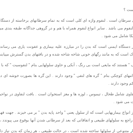
ست ؟
 سرطان است . لنفوم واژه ای کلی است که به تمام سرطانهای برخاسته از دستگاه
کا شامل می شود .
 دستگاه ایمنی است که بدن را در مبارزه علیه بیماری و عفونت یاری می رساند 
زک است که به مانند رگهای خونی شاخه شاخه شده و در بافتهای بدن گسترش مییابند 
 " هستند که مایعی است بی رنگ ، آبکی و حاوی سلولهایی بنام " لنفوسیت " که با 
مهای کوچکی بنام " گره های لنفی " وجود دارند . این گره ها بصورت خوشه ای در 
 وجود دارند .
اوی شامل طحال ، تیموس ، لوزه ها و مغز استخوان است . بافت لنفاوی در نواحی 
ت می شود .
نواع بیماریهایی است که از سلول یعنی " واحد پایه بدن " بر می خیزند . جهت فهم
راجع به سلولهای طبیعی و اتفاقاتی که بعد از سرطانی شدن آنها بوقوع می پیوندد ، ب
ار متنوعی از سلولها ساخته شده است ، در حالت طبیعی ، هر زمان که بدن نیاز دا