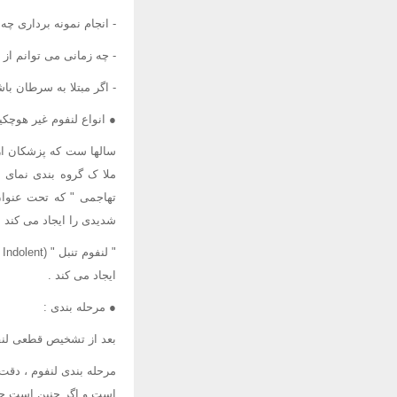
- انجام نمونه برداری چ
- چه زمانی می توانم از 
- اگر مبتلا به سرطان ب
● انواع لنفوم غیر هوچکی
سالها ست که پزشکان از 
ملا ک گروه بندی نمای 
تهاجمی " که تحت عنوان 
شدیدی را ایجاد می کند .
"
ایجاد می کند .
● مرحله بندی :
بعد از تشخیص قطعی لنفو
مرحله بندی لنفوم ، دقت 
است و اگر چنین است چه 