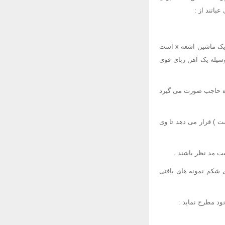
باتند از :
▪ CAT Scan یا CT : تصویر برداری با جزییات بیشتر از داخل بدن ، عکسها بوسیله کامپیوتری که متصل به یک ماشین اشعه x است
تر از داخل بدن بوسیله یک آهن ربای قوی
بوسیله اشعه x که متعاقب تزریق یک ماده حاجب صورت می گیرد
ت ) قرار می دهد تا وی
ست مد نظر باشند .
 شکم نمونه های بافتی
ود مطرح نماید :