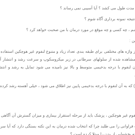
ه مدت طول می کشد ؟ آیا آسیبی نمی رساند ؟
نتیجه نمونه برداری آگاه شوم ؟
اشم ، چه کسی و چه موقع در مورد درمان با من صحبت خواهد کرد ؟
ن :
واژه های مختلفی برای طبقه بندی تعداد زیاد و متنوع لنفوم غیر هوچکین استفاده ک
مشاهده شده از سلولهای سرطانی در زیر میکروسکوپ و سرعت رشد و انتشار آنه
لنفوم با درجه بدخیمی متوسط و بالا نیز نامیده می شود تمایل به رشد و انتش
 لنفوم تنبل " (Indolent ) که به آن لنفوم با درجه بدخیمی پایین نیز اطلاق می شود ، خیلی آهسته رشد 
م غیر هوچکین ، پزشک باید از مرحله استقرار بیماری و میزان گسترش آن آگاهی یا
فراوانی را می طلبد چرا که انتخاب شده درمان به این نکته بستگی دارد که آیا سرط
بخشهایی از بدن را مبتلا کرده است ؟