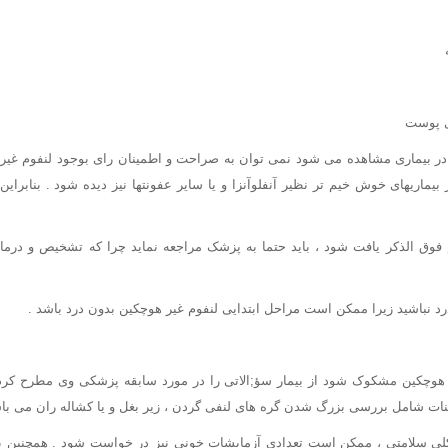
ی پوست
الا در بیماری مشاهده می شود نمی توان به صراحت و اطمینان رای بوجود لنفوم غیر 
یماریهای خوش خیم تر نظیر آنفلوآنزا و یا سایر عفونتها نیز دیده شود . بنابرا
 فوق الذکر یافت شود ، باید حتما به پزشک مراجعه نماید چرا که تشخیص و درم
 نباشید زیرا ممکن است مراحل ابتدایی لنفوم غیر هوچکین بدون درد باشد .
هوچکین مشکوک شود از بیمار سؤ;الاتی را در مورد سابقه پزشکی وی مطرح کرده 
ینات شامل بررسی بزرگ شدن گره های لنفی گردن ، زیر بغل و یا کشاله ران می باش
م کلی سلامتی ، ممکن است تعدادی آزمایشات خونی نیز در خواست شود . همچنی