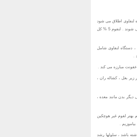
 لنفاوی اطلاق می شود
. بیماری هوچکین نوعی لنفوم می باشد . سایر انواع لنفوم همراه با هم و در گروهی جداگانه طبقه بندی می شوند . لنفوم 5 % کل
، دستگاه لنفاوی شامل
.
عفونت مبارزه می کند .
زیر بغل ، کشاله ران ،
دیگر بدن مانند معده ،
 بهتر لفوم غیر هوچکین
یاموزیم .
شته باشد ، سلولها رشد