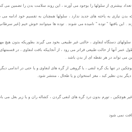
عداد بیشتری از سلولها را بوجود می آورند ، این روند سلامت بدن را تضمین می کند
ه بدن نیازی به یاخته های جدید ندارد ، سلولها همچنان به تقسیم خود ادامه می د
د . این بافتها " توده " نامیده می شوند . توده ها میتوانند خوش خیم (غیر سرطانی
 سلولهای دستگاه لنفاوی ، حالتی غیر طبیعی بخود می گیرند بطوریکه بدون هیچ م
 عمر آنها از حالت طبیعی فراتر می رود ، از آنجاییکه بافت لنفاوی ، در قسمتهای 
 می تواند در هر نقطه ای از بدن باشد .
کین در تنها یک گره لنفی ، یا گروهی از گره های لنفاوی و یا حتی در اندامی دیگر
گر بدن نظیر کبد ، مغز استخوان و یا طحال ، منتشر شود.
یر هوچکین ، تورم بدون درد گره های لنفی گردن ، کشاله ران و یا زیر بغل می باشد
یافت نمی شود