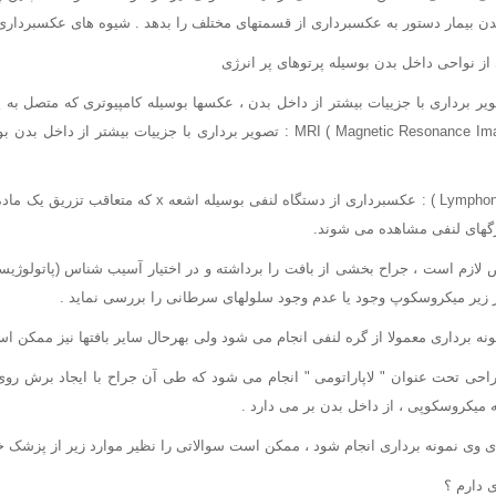
ن بیمار دستور به عکسبرداری از قسمتهای مختلف را بدهد . شیوه های عکسبرداری ع
گرفته می شود . ( MRI ( Magnetic Resonance Imaging : تصویر برداری با جزییات بیش
▪ لنفانژیوگرام (Lymphongiogram ) : عکسبرداری از دستگاه لنفی 
رگهای لنفی مشاهده می شوند.
ازم است ، جراح بخشی از بافت را برداشته و در اختیار آسیب شناس (پاتولوژیس
در زیر میکروسکوپ وجود یا عدم وجود سلولهای سرطانی را بررسی نماید .
نه برداری معمولا از گره لنفی انجام می شود ولی بهرحال سایر بافتها نیز ممکن ا
حی تحت عنوان " لاپاراتومی " انجام می شود که طی آن جراح با ایجاد برش روی
 میکروسکوپی ، از داخل بدن بر می دارد .
ی وی نمونه برداری انجام شود ، ممکن است سوالاتی را نظیر موارد زیر از پزشک خ
ی دارم ؟