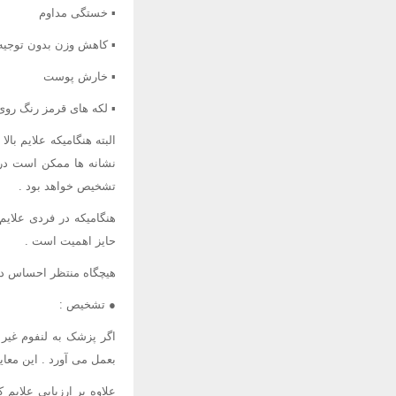
▪ خستگی مداوم
▪ کاهش وزن بدون توجیه
▪ خارش پوست
▪ لکه های قرمز رنگ رو
البته هنگامیکه علایم ب
نشانه ها ممکن است در ب
تشخیص خواهد بود .
هنگامیکه در فردی علایم
حایز اهمیت است .
هیچگاه منتظر احساس درد
● تشخیص :
اگر پزشک به لنفوم غیر 
بعمل می آورد . این معا
علاوه بر ارزیابی علای