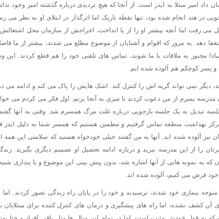
ن داد امیر مبتلا به ایدز است. از آنجا که هیچ تردیدی درباره گذشته امیر وجود ن
ویی در هند انجام شده بود، تنها نقطه تاریک اما اثرگذار در ابتلای او به نظر می ر
 می رفت اما آنچه بیشتر او را از پا انداخت، اخراجش از سازمان محل اشتغالش
تعفا دهد. به مرور که اقوام و آشنایان از موضوع مطلع می شدند، بیشتر از ما فاص
مبادا مجبور به ملاقات با ما شوند، تماس های تلفنی خود را هم قطع کردند. این 
و پسر کوچکم هم آلوده شده ایم.
، دیگر نمی تواند گریه اش را کنترل کند. اشک هایش را پاک می کند و ادامه می 
مدرسه پسرم از من دعوت کردند تا سری به آنجا بزنم. اول فکر می کردم می خو
 جلسه تبدیل به یک جلسه بازجویی درباره علت مرگ همسرم شد. وقتی به آنها گفت
 مرکز بهداشت منطقه تماس گرفتیم و مطمین هستیم که همسر شما به دلیل ایدز فو
ن نیز آلوده شده اید. آنها به من گفتند خیلی خودخواه هستید که سلامتی این همه ا
ان که به نمونه هایی از آنها اشاره شد، بدون پیش بینی این موضوع و با پنداری شبیه
 خود فرض می کنیم، آلوده شده اند.
 متوجه بیماری خود شدند، ترسیدند و خود را در پایان راه زندگی تصور کردند. اما
ی آن کشف نشده، اما راه های پیشگیری و درمان های کنترل کننده برای مبتلایان به 
 سال است که به قول خودش مثبت است. اما در تمام این سال ها مثل باقی افراد و حتا بهت