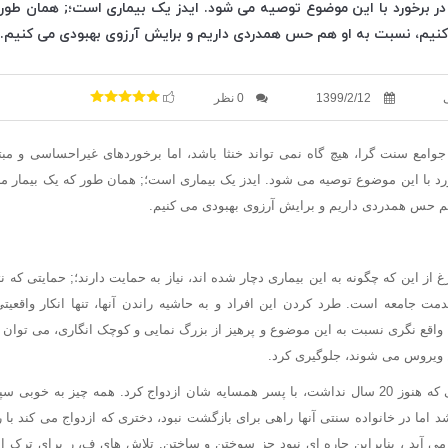
ر برخورد با این موضوع توصیه می شود. ایدز یک بیماری است؛; همان طور ک
نیم، نسبت به او هم حس همدردی داریم و برایش آرزوی بهبودی می کنیم...
1399/2/12
0 نظر
ر جوامع سنت گرا، هیچ گاه نمی تواند خنثا باشد، اما برخوردهای غیراحساسی و مب
د با این موضوع توصیه می شود. ایدز یک بیماری است؛; همان طور که یک بیمار مب
م حس همدردی داریم و برایش آرزوی بهبودی می کنیم.
فارغ از این که چگونه به این بیماری دچار شده اند، نیاز به حمایت دارند؛; حمایتی که ن
خدمت جامعه است. طرد کردن این افراد و به حاشیه راندن آنها، تنها انکار واقعی
با واقع نگری نسبت به این موضوع و پرهیز از بزرگ نمایی و کوچک انگاری، می توان 
ین ویروس می شوند، جلوگیری کرد.
ف، ر 8 سال پیش زمانی که هنوز 20 سال نداشت، با پسر همسایه شان ازدواج کرد. همه چیز به 
اما در خانواده سنتی آنها راهی برای بازگشت نبود، دختری که ازدواج می کند با
می آید ، بنابراین چاره ای نبود جز سوختن و ساختن. تلاش های ف، ر برای ترک 