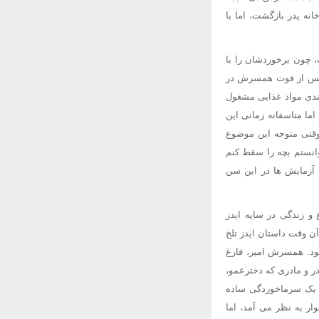
نه پدر بازگشت، اما با
، چون برخوردشان را با
و پس از فوت همسرش در
بندی مواد غذایی مشغول
ما متاسفانه زمانی این
 وقتی متوجه این موضوع
وانستم بچه را سقط کنم
ل ابتلای فرزندم را کاهش دهم. حالا منتظرم دخترم 18 ماهه شود. آزمایش ها در این سن
 و زندگی در سایه ایدز
ن وقت داستان ایدز تلخ
زدنی بود. همسرش امیر، فارغ
ر و مادری که دخترعمو،
با یک سرماخوردگی ساده
ر به نظر می آمد، اما