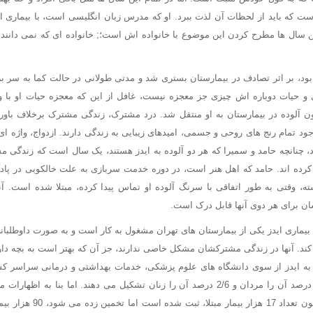
ست که باید از لحظات آن لذت ببرد. او که مدرس زبان انگلیسی است، با بیماری
ین سال ها مطرح کردن این موضوع با خانواده اش است؛; خانواده ای که نمی دانند ع
بود، بر اثر تصادف در بیمارستان بستری شد و مدتی طولانی در حالت کما به سر بر
 و حیات دوباره اش چیزی جز معجزه نیست، غافل از این که معجزه حیات او با وی
ن آلوده در بیمارستان به او منتقل شد. درد مشترک، زندگی مشترک برخلاف باور
ا وجود تمام رنج های روحی و جسمی، امیدهای زیبایی به زندگی دارند. ازدواج، واژه ای
چنانچه حامد و سمیرا که هر دو آلوده به ایدز هستند، یک سال است که زندگی مش
رده اند. حامد که اهل هنر است، در دوره خدمت سربازی به علت خالکوبی در پاد
شته، وقتی به طور اتفاقی با سرنگ آلوده او تماس پیدا کرده، مبتلا شده است. آ
ن برای هر دوی آنها قابل درک است.
یماری ایدز یکی از بیمارستان های تهران مشغول به کار است و به صورت داوطلبا
 کند. آنها در زندگی مشترکشان مشکل خاصی ندارند، جز آن که بهتر است به بچه دار
اعلام شده است؛; 8/93 درصد آن را مردان و 2/6 درصد آن را زنان تشکیل می دهند. اما بن
مبارزه با ایدز، گرچه تاکنون تعداد