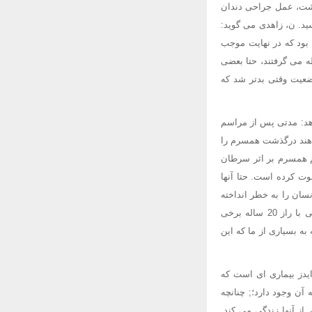
داشت، عمل جراحی دندان
سید. ن، زاهدی می گوید:
 بود که در نهایت موجب
له می گرفتند، حتا بعضی
وضعیت وقتی بدتر شد که
دهد: مدتی پس از مراسم
اهند درگذشت همسرم را
م همسرم بر اثر سرطان
ت کرده است. حتا آنها
نسان را به خطر انداخته
اید. هرچه زودتر باید پسرتان را از این مدرسه ببرید و درباره ادامه تحصیل او تصمیم دیگری بگیرید. زندگی با راز 20 ساله برخی
 به بسیاری از ما که این
 ایدز بیماری ای است که
آن وجود دارد؛; چنانچه
ر از آنها زندگی می کند.