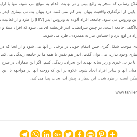
طلاع رسانی که منجر به واقع بینی و در نهایت اقدام به موقع می شود، تنها با ارا
ایین از اثرگذاری واقعیت پنهان ایدز کم نمی کنند. درد پنهان بدنامی بیماری اید
اجتماعی افراد آلوده به این ویروس می شود. جامعه، افراد آلو
 ناآگاهی جامعه است. در چنین شرایطی، ایدز قرنطینه ای می شود که افراد مبتلا و نزد
راد در اوج درد و احساس نیاز به همدردی، طرد می شوند.
ی موجب شکل گیری حس انتقام جویی در برخی از آنها می شود و از آنجا که در ظا
 وجود ندارد، می توان گفت، ایدز هم نفس با همه ما در جامعه زندگی می کند یا با
یا در بی خبری و زیر سایه تهدید این بحران، زندگی کنیم. اگر این بیماران در طرح
یان آنها و سایر افراد ایجاد شود، علاوه بر این که روحیه آنها در مواجهه با این
ممکن است از طرد شدن این بیماران پیش آید، نجات پیدا می کند.
Telegram
WhatsApp
LinkedIn
Google+
Twitter
Facebook
Print
Pinterest
Share