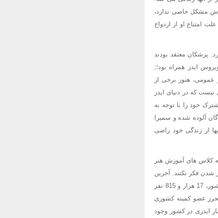
 اش مشکل خاصی ندارد،
لت امتناع او از ازدواج
د. پزشکان معتقد بودند
روس ایدز همراه بود؛;
 عمومی، هنوز برخی از
 نیست که در دنیای ایدز
ترک خود را با توجه به
گان آلوده شده و سمیرا
نها از زندگی خود راضی
نه کلاس های آموزش هنر
 شدن فکر نکنند. آخرین
آمار آخرین آمار مبتلایان به ایدز از سوی دانشگاه های علوم پزشکی، خدمات بهداشتی و درمانی سراسر کشور، 17 هزار و 815 نفر
ا به اظهارات محرز عضو کمیته کشوری
 17 هزار بیمار مبتلا، ثبت شده است اما تخمین زده می شود، 90 هزار بیمار ایدزی در کشور وجود