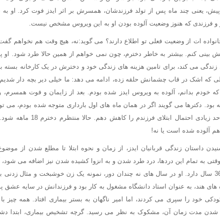
پیش، یعنی چند ماه پس از تولد فرزندشان، همسرش بر اثر ایدز فوت کرد. او به خا
ز و فرزندی که هنوز وضعیت آلوده بودن او به این ویروس مشخص نیست.
انواده ات از وضعیت فعلی تو اطلاع دارند؟ می گوید:نه، هیچ وقت هم نخواهم گفت
ش بینی کنم. بیشتر به خاطر دخترم، چون نمی خواهم از همین حالا طرد شود. ا
ی زندگی می کند، برای تامین هزینه های زندگی خود و دخترش در یک کارخانه بسته 
ی که اشک در قاب چشمانش حلقه زده، ادامه می دهد: ما خیلی دیر بچه دار شدیم ا
 که خودم بدانم، آلوده به ویروس ایدز شده بودم. بعد از زایمان و فوت همسرم،
ه بود. دکترها می گویند اگر در همان ماه های اول بارداری متوجه شده بودم، می ت
یا با استفاده از دارو تا حد زیادی احتما
هم آلوده شده است یا نه!
ن داستان زندگی قربانیان ایدز، از زمان و نحوه ابتلا تا مطلع شدن از موضوع
وقتی به تمام این دردها، درد طرد شدن و به انزوا کشیده شدن نیز اضافه می شود، آ
تر می شود. ن، زاهدی 36 سال دارد. او در سال های نه چندان دور، نمونه یک زن خوشبخت و مثال 
 های هند، به عنوان استاد دانشگاه مشغول به کار بود و فرزندانش در سایه عشق پد
دکی خود را سپری می کردند، اما امیر ناگهان به بستر بیماری افتاد. همه چیز 
شدن مدت زمان آن، مشکوک به نظر می رسید. گرچه تشخیص بیماری، ابتدا دشوا