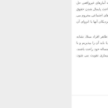
یه آمارهای غیرواقعی حل
ز باعث پایمال شدن حقوق
ده به ویروس ایدز (HIV) را طرد و از فعالیت های اجتماعی محروم می
یکان آنها با انزوای آن
هر افراد مبتلا، نشانه
ید آن را بپذیریم و با
 مساله خود راحت باشند،
 بیماری تقویت می شود،