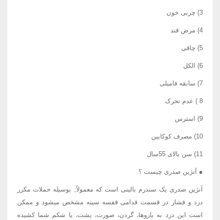
3) چربی خون
4) مرض قند
5) چاقی
6) الکل
7) سابقه فامیلی
8 ) عدم تحرک
9) استرس
10) مصرف کوکایین
11) سن بالای 55سال
● آنژین صدری چیست ؟
آنژین صدری یک سندرم بالینی است که معمولاً; بوسیله حملات مکرر
درد و فشار در قسمت قدامی قفسه سینه مشخص میشود و ممکن
است این درد به بازوها، گردن، صورت، پشت، یا شکم شما کشیده