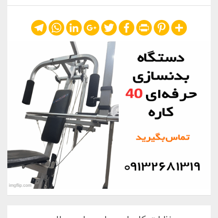
Telegram
WhatsApp
LinkedIn
Google+
Twitter
Facebook
Print
Pinterest
Share