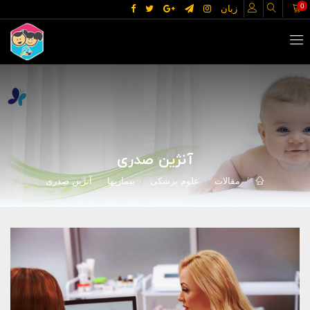
0
زبان
آنژین صدری
مقالات
علوم پزشکی
بیماریها
آنژین صدری