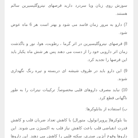
سوزش روی زبان ویا سردرد دارید قرصهای نیتروگلیسیرین سالم
هستند.
7) دارو به مرور زمان فاسد می شود و بهتر است هر 6 ماه عوض
شود.
8) قرصهای نیتروگلیسیرین در اثر گرما ، رطوبت، هوا، نور و باگذشت
زمان اثر دارویی خود را از دست می دهند پس هر شش ماه یکبار باید
این قرصها را تجدید کرد.
9) این دارو باید در ظروف شیشه ای دربسته و تیره رنگ نگهداری
شوند.
10) نباید مصرف داروهای قلبی مخصوصاً; ترکیبات نیترات را به طور
ناگهانی قطع کرد.
ب) استفاده از بتابلوکرها:
بتا بلوکرها( پروپرانولول، متورال) با کاهش تعداد ضربان قلب و کاهش
قدرت انقباضی قلب باعث کاهش نیاز قلب به اکسیژن می شوند. این
داروها وقوع آنژین صدری، سکته قلبی را کاهش می دهند. این داروها