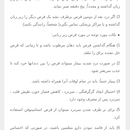
زبان گذاشته و مجدداً; پنج دقبقه صبر نماید.
3) اگر درد بعد از دومین قرص برطرف نشد یک قرص دیگر را زیر زبان
گذاشته و با مراکز پزشکی تماس بگیرد( شخصاً; رانندگی نکنید).
● نکات مورد توجه در مورد قرص زیر زبانی:
1) هنگام گذاشتن قرص باید دهان مرطوب باشد و تا زمانی که قرص
حل نشده بزاق را نبلعد.
2) در صورت درد شدید بیمار میتواند قرص را بین دندانها خرد کند تا
جذب سریعتر شود.
3) بیمار حتماً; باید در تمام اوقات آنرا همراه داشته باشد.
4) احتمال ایجاد گرگرفتگی ، سردرد ، کاهش فشار خون، طپش قلب ،
سردرد پس از مصرف وجود دارد.
5) برای بر طرف شدن سردرد میتوان از قرص استامینوفن استفاده
کرد.
6) باید از فاسد نبودن دارو مطمین باشید، در صورتی که احساس