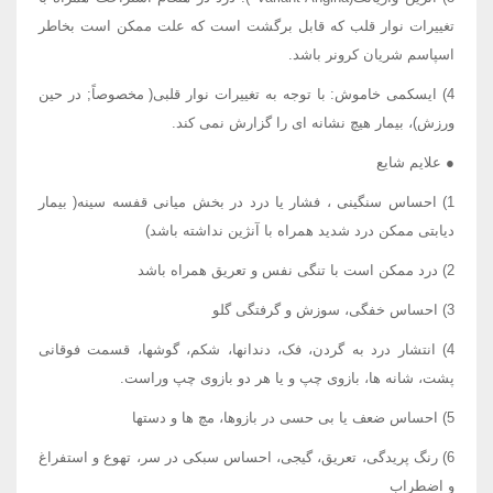
تغییرات نوار قلب که قابل برگشت است که علت ممکن است بخاطر
اسپاسم شریان کرونر باشد.
4) ایسکمی خاموش: با توجه به تغییرات نوار قلبی( مخصوصاً; در حین
ورزش)، بیمار هیچ نشانه ای را گزارش نمی کند.
● علایم شایع
1) احساس سنگینی ، فشار یا درد در بخش میانی قفسه سینه( بیمار
دیابتی ممکن درد شدید همراه با آنژین نداشته باشد)
2) درد ممکن است با تنگی نفس و تعریق همراه باشد
3) احساس خفگی، سوزش و گرفتگی گلو
4) انتشار درد به گردن، فک، دندانها، شکم، گوشها، قسمت فوقانی
پشت، شانه ها، بازوی چپ و یا هر دو بازوی چپ وراست.
5) احساس ضعف یا بی حسی در بازوها، مچ ها و دستها
6) رنگ پریدگی، تعریق، گیجی، احساس سبکی در سر، تهوع و استفراغ
و اضطراب