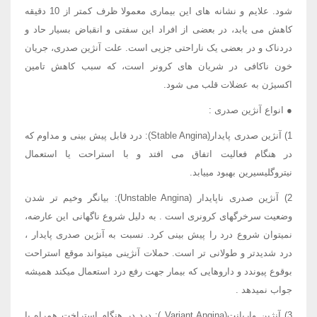
شود. علایم و نشانه های این بیماری معمولا ظرف کمتر از 10 دقیقه
کاهش می یابد، در بعضی از افراد این سفتی و انقباض بسیار حاد و
دردناک و در بعضی یک ناراحتی جزیی است. علت آنژین صدری، جریان
خون ناکافی در شریان های کرونر است، که سبب کاهش تامین
اکسیژن به عضلات قلب می شود.
● انواع آنژین صدری :
1) آنژین صدری پایدار(Stable Angina): درد قابل پیش بینی و مداوم که
در هنگام فعالیت اتفاق می افتد و با استراحت یا استعمال
نیتروگلیسیرین بهبود مییابد.
2) آنژین صدری ناپایدار (Unstable Angina): بیانگر وخیم تر شدن
وضعیت سرخرگهای کرونری است . به دلیل شروع ناگهانی این عارضه،
نمیتوان شروع درد را پیش بینی کرد. نسبت به آنژین صدری پایدار ،
درد شدیدتر و طولانی تر است. حملات آنژینی میتواند موقع استراحت
بوقوع پیوندد و داروهایی که بیمار جهت رفع درد استعمال میکند همیشه
جواب نمیدهد .
3) آنژین واریانت(Variant Angina ): درد در هنگام استراخت همراه با