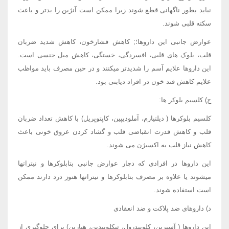
نباید بطور ناگهانی قطع شوند زیرا ممکن است آنژین را بدتر و باعث
سکته قلبی شوند.
عوارض جانبی این داروها؛; کاهش فشارخون، کاهش شدید ضربان
قلب، بلوک های قلبی، افسردگی، خستگی، کاهش میل جنسی است.
این داروها علایم آسم را شدیدتر میکنند و در حین مصرف باید مواظب
علایم کاهش قند خون در افراد دیابتی بود.
ج) کلسیم بلوکر ها:
کلسیم بلوکرها ( دیلتیازم، آملودیپین، کاپتوپریل) با کاهش تعداد ضربان
قلب و کاهش قدرت انقباضی قلب و گشاد کردن عروق خونی باعث
کاهش نیاز قلب به اکسیژن می شوند.
این داروها در افرادی که دچار عوارض جانبی بتابلوکرها و نیتراتها
میشوند یا علاوه بر مصرف بتابلوکرها و نیتراتها هنوز درد دارند ممکن
است استفاده شوند.
د) داروهای ضد پلاکت و ضد انعقادی
این داروها ( آسپرین، کلوپیدرول، تیکلوپیدین، هپارین) برای جلوگیری از