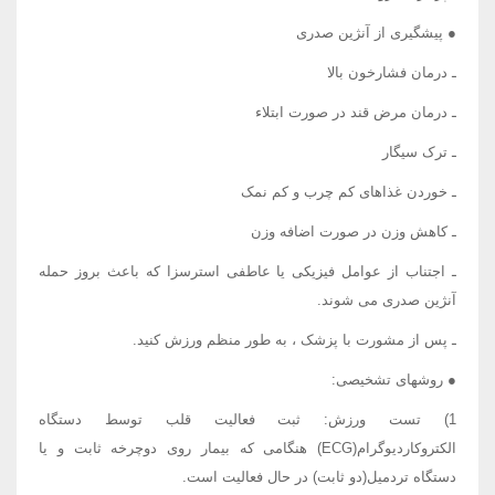
● پیشگیری از آنژین صدری
ـ درمان فشارخون بالا
ـ درمان مرض قند در صورت ابتلاء
ـ ترک سیگار
ـ خوردن غذاهای کم چرب و کم نمک
ـ کاهش وزن در صورت اضافه وزن
ـ اجتناب از عوامل فیزیکی یا عاطفی استرسزا که باعث بروز حمله
آنژین صدری می شوند.
ـ پس از مشورت با پزشک ، به طور منظم ورزش کنید.
● روشهای تشخیصی:
1) تست ورزش: ثبت فعالیت قلب توسط دستگاه
الکتروکاردیوگرام(ECG) هنگامی که بیمار روی دوچرخه ثابت و یا
دستگاه تردمیل(دو ثابت) در حال فعالیت است.