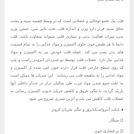
قلب یک عضو توخالی و عضلانی است که در وسط قفسه سینه و پشت
جناق سینه قرار دارد وزن و اندازه قلب تحت تاثیر سن، جنس، وزن
بدن، میزان فعالیت بدنی و بیماری قلبی میتواند متفاوت باشد. قلب
دایما با هر طپش خون حاوی اکسیژن و مواد غذایی را به تمام قسمت
های بدن پمپ می کند. عضله قلب خودش نیز به اکسیژن و مواد
غذایی نیاز دارد. عضلات قلب توسط دو شـریـان کـرونـر راست و چپ
که روی سطح خارجی قلب قرار دارند خون غنی شده از اکسیژن و
مواد غذایی را به ماهیچه قلب می رسانند . این شریان ها ممکن است
به علت جمع شدن مواد چرب طی سالیان دراز در جـدار داخلی آنها
باریک گردند، با تنگی عروق و کاهش جریان خـون، اکسیژن رسانی به
عضلات قلب کاهش می یابد و آنژین صدری شروع می شود.
● عـلت آتـرواسـکـلـروز و تنگی شریان کرونر
1) سیگار
2) پر فشاری خون