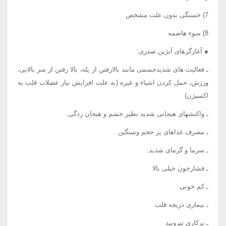
7) خستگی بدون علت مشخص
8) سوء هاضمه
● آغازگرهای آنژین صدری:
ـ فعالیت های شدیدجسمی مانند بالارفتن از پله، بالا رفتن از سر بالایی،
ورزش، حمل کردن اشیاء و غیره (به علت افزایش نیاز عضلات قلب به
اکسیژن)
ـ واکنشهای هیجانی شدید نظیر خشم و هیجان زدگی.
ـ مصرف غذاهای پر حجم وسنگین.
ـ سرما و گرمای شدید.
ـ فشارخون خیلی بالا
ـ کم خونی
ـ بیماری دریچه قلب
ـ پرکاری تیرویید