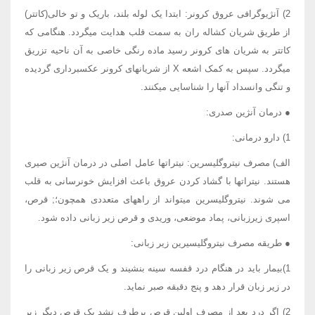
2) آنژیوگرافی عروق کرونر: ابتدا یک لوله بلند، باریک و تو خالی(کاتتر)
از طریق شریان کشاله ران به سمت قلب هدایت میگردد. هنگامی که
کاتتر به شریان های کرونر رسید ماده رنگی خاصی به آن ناحیه تزریق
میگردد. سپس به کمک اشعه X از شریانهای کرونر عکسبرداری گردیده
و تنگی وانسداد آنها را شناسایی میکنند.
● درمان آنژین صدری:
1) دارو درمانی:
الف) مصرف نیتروگلیسرین: نیتراتها عامل اصلی در درمان آنژین صیری
هستند. نیتراتها با گشاد کردن عروق باعث افزایش خونرسانی به قلب
می شوند. نیتروگلیسرین میتواند از راههای متعددی همچون؛; قرص،
اسپری زیرزبانی، پماد موضعی، وریدی و قرص زیر زبانی داده شود.
● طریقه مصرف نیتروگلیسیرین زیر زبانی:
1)بیمار باید در هنگام درد قفسه سینه بنشیند و یک قرص زیر زبانی را
در زیر زبان قرار دهد و پنج دقبقه صبر نماید.
2) اگر درد بعد از مصرف اولین قرص برطرف نشد یک قرص دیگر زیر