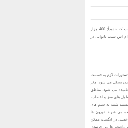
مالتیپل اسکلروزیس یا ام اس (که معنای تحت اللفظی آن سختی چندگانه است) بیماری مغز و نخاع است که حدوداً; 400 هزار
 ام اس سبب ناتوانی در
دستورات لازم به قسمت
ن منتقل می شود. مغز
امیده می شود. مناطق
سلول های مغز و اعصاب،
هستند شبیه به سیم های
ده می شوند. نورون ها
نه عصبی در انگشت ممکن
ماهیچه ها می فرستد.