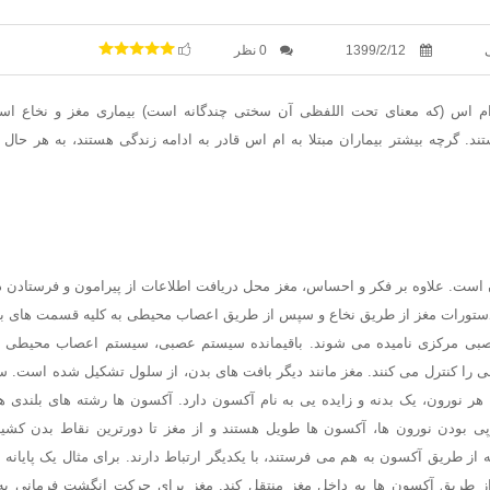
1399/2/12
0 نظر
ستند. گرچه بیشتر بیماران مبتلا به ام اس قادر به ادامه زندگی هستند، به هر حال
 است. علاوه بر فکر و احساس، مغز محل دریافت اطلاعات از پیرامون و فرستادن 
ستورات مغز از طریق نخاع و سپس از طریق اعصاب محیطی به کلیه قسمت های بد
صبی مرکزی نامیده می شوند. باقیمانده سیستم عصبی، سیستم اعصاب محیطی ن
 را کنترل می کنند. مغز مانند دیگر بافت های بدن، از سلول تشکیل شده است. 
هر نورون، یک بدنه و زایده یی به نام آکسون دارد. آکسون ها رشته های بلندی 
ی بودن نورون ها، آکسون ها طویل هستند و از مغز تا دورترین نقاط بدن کشی
 از طریق آکسون به هم می فرستند، با یکدیگر ارتباط دارند. برای مثال یک پایا
 طریق آکسون ها به داخل مغز منتقل کند. مغز برای حرکت انگشت فرمانی به 