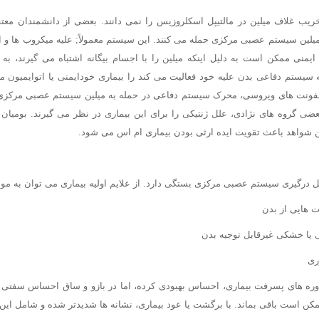
ریب غلاف میلین در مالتیپل اسکلروزیس را نمی دانند. بعضی از دانشمندان مع
میلین سیستم عصبی مرکزی حمله می کنند. این سیستم معمولاً; علیه میکروب ها و ا
منی ممکن است به دلیل اینکه میلین را با اجسام بیگانه اشتباه می گیرند، به آن
سیستم دفاعی بدن علیه خود فعالیت می کند را بیماری خودایمنی یا اتوایمیون 
عفونت های ویروسی، محرک سیستم دفاعی در حمله به میلین سیستم عصبی مرکزی 
بعضی گروه های نژادی، علل ژنتیکی را برای این بیماری در نظر می گیرند. بومیان 
ن شواهد باعث تقویت ایده ارثی بودن بیماری ام اس می شود.
 درگیری سیستم عصبی مرکزی بستگی دارد. از علایم اولیه بیماری می توان به موار
 هایی از بدن
یا خشکی غیرقابل توجیه بدن
ری
ه های پسرفت بیماری، احساس بهبودی کرده، اما در بازو و ساق احساس سفتی 
ممکن است باقی بماند. با برگشت یا عود بیماری، نشانه ها شدیدتر شده و شامل این 