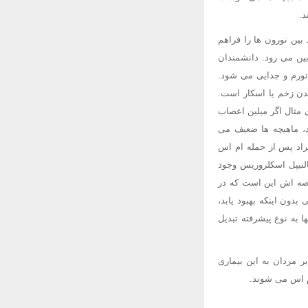
د.
بین نورون ها را فراهم
ین می رود. دانشمندان
 تورم و جدایی می شود.
دن زخم یا اسکار است.
 مثال اگر میلین اعصاب
ند، ماهیچه ها ضعیف می
راد پس از حمله ام اس
التیپل اسکلروزیس وجود
دیده می شود) و مشخصه اش این است که در
س پیشرونده دارند، یعنی بدون اینکه بهبود یابد،
1 سال اگر درمان نشوند، در انتها به نوع پیشرفته تبدیل
. زنان، دو تا سه برابر مردان به این بیماری
ام اس می شوند.