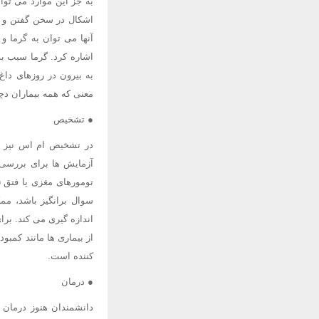
به جز این موارد می تو
اشکال در سخن گفتن و اش
آنها می توان به گرما و
اشاره کرد. گرما سبب بد
به بیرون در روزهای داغ
معنی که همه بیماران دچار
● تشخیص
در تشخیص ام اس نیز ش
آزمایش ها برای بررسی
تومورهای مغزی یا فتق 
سوال برانگیز باشد، مم
اندازه گیری می کند. بر
از بیماری ها مانند کمب
کننده است.
● درمان
دانشمندان هنوز درمان 