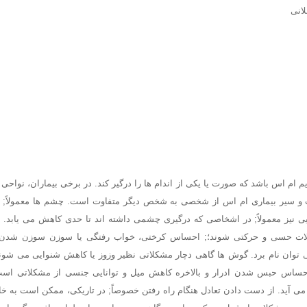
انی
یم ام اس باشد که صورت یا یکی از اندام ها را درگیر کند. در برخی بیماران، نواحی 
و سیر بیماری ام اس از شخصی به شخص دیگر متفاوت است. چشم ها معمولاً; ا
یی نیز معمولاً; در اشخاصی که درگیری چشمی داشته اند تا حدی کاهش می یابد. ا
ت حسی و حرکتی شوند؛; احساس کرختی، خواب رفتگی یا سوزن سوزن شدن، ا
 توان نام برد. گوش ها گاهی دچار مشکلاتی نظیر وزوز یا کاهش شنوایی می شون
 احساس حبس شدن ادرار و بالاخره کاهش میل و توانایی جنسی از مشکلاتی است
 می آید. از دست دادن تعادل هنگام راه رفتن خصوصاً; در تاریکی، ممکن است به خ