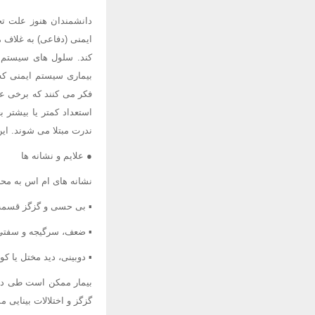
دانشمندان هنوز علت تخ
ایمنی (دفاعی) به غلاف 
کند. سلول های سیستم ای
بیماری سیستم ایمنی که 
فکر می کنند که برخی 
استعداد کمتر یا بیشتر 
ندرت مبتلا می شوند. ای
● علایم و نشانه ها
نشانه های ام اس به محل
▪ بی حسی و گزگز قسمت
▪ ضعف، سرگیجه و سفتی 
▪ دوبینی، دید مختل یا کو
بیمار ممکن است طی دور
گزگز و اختلالات بینایی 