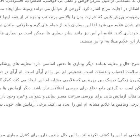
ان به مشکلاتی از قبیل تمرکز حواس و گاهی بی حواسی، اضطراب، افسردگی، احس
کال در اجابت مزاج اشاره کرد. گروهی از عوامل می توانند زمینه ساز ایجاد مش
 رطوبت، ورزش هایی که حرارت بدن را بالا می برند، تب و مهم تر از همه اینه
تر شدن علایم می شود لذا این بیماران باید از حمام های گرم و طولانی، ماندن در
 خودداری کنند. علایم ام اس نیز مانند سایر بیماری ها، ممکن است در بیماری ها
 این علایم مبتلا به ام اس نیستند.
رح حال و معاینه همانند دیگر بیماری ها نقش اساسی دارد. معاینه های پزشک
 سلامت اعصاب و عضلات است. تشخیص ام اس با ام آرآی است. ام آرآی در تشخ
(بیرون زدگی) دیسک بین مهره یی که علایمی مشابه ام اس ایجاد می کند، کمک 
کن است به گرفتن مایع نخاع برای بررسی اختلالات نیاز باشد. دیگر آزمایش ه
ای مثال، آزمایش هایی برای بررسی سرعت مسیر بینایی و شنوایی و غیره وجود دارد. 
ود برخی ویتامین ها علایم مشابه ام اس را ایجاد می کند، برخی آزمایش های خونی د
قطعی ام اس را کشف نکرده اند. با این حال چندین دارو برای کنترل بیماری موج