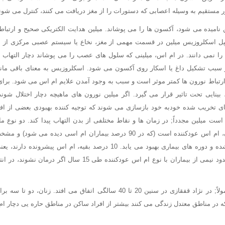
ر مستقیم به وسیله اعصابی که دستورات را از مغز دریافت می کنند، کنترل می شون
امیده می شود، آکسون ها را می پوشاند. میلین هدایت الکتریکی صحیح و ارتباط 
تیپل اسکلروزیس میلین در قسمت مهمی از مغز، نخاع یا سیستم عصبی مرکزی از ب
را نمی دانند. در ام اس، میلینی که سلول های عصب را می پوشاند دچار التهاب
سبب تشکیل داغ یا اسکار روی آکسون می شود. اسکلروزیس به معنای باقی مان
رتباط نورون ها کمتر موثر است و سبب به وجود آمدن علایم ام اس می شود. برای
، بینایی تحت تاثیر قرار می گیرد. اگر میلین نورون های ماهیچه دچار اختلال شو
ای تخریب شده خودبه خود بازسازی می شوند که توجیه کننده بهبودی بعضی از اف
ت میلین مجدداً; در زمان ها و نقاط مختلفی از بدن التهاب پیدا کند. دو نوع م
دارد؛; شایع ترین نوع آن، ام اس عودکننده است (که در 90 درصد بیماران ام اسی 
دوره هایی، علایم بدتر شده و دوره های بیماری بهبود می یابد. 10 درصد بقیه، ام ا
بیماری بدتر می شود. حدود نیمی از بیماران با نوع ام اس عودکننده طی 5
مالتیپل اسکلروزیس معمولاً; در نژاد قفقازی در سنین 20 تا 40 سالگی اتفاق می افتد
که در مناطق معتدل زندگی می کنند بیشتر از افراد ساکن در مناطق حاره یی دچار 