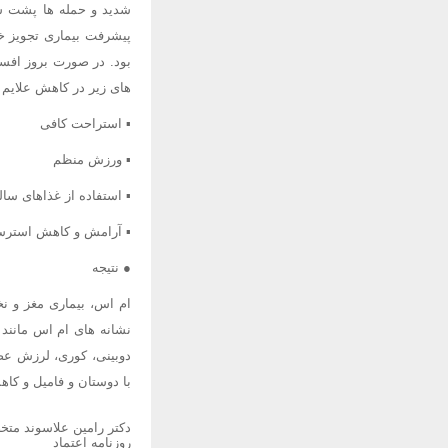
شدید و حمله ها پشت س
پیشرفت بیماری تجویز خو
بود. در صورت بروز افس
های زیر در کاهش علایم ب
▪ استراحت کافی
▪ ورزش منظم
▪ استفاده از غذاهای سال
▪ آرامش و کاهش استرس
● نتیجه
ام اس، بیماری مغز و نخ
نشانه های ام اس مانند 
دوبینی، کوری، لرزش عض
با دوستان و فامیل و ک
دکتر رامین علاسوند مت
روزنامه اعتماد