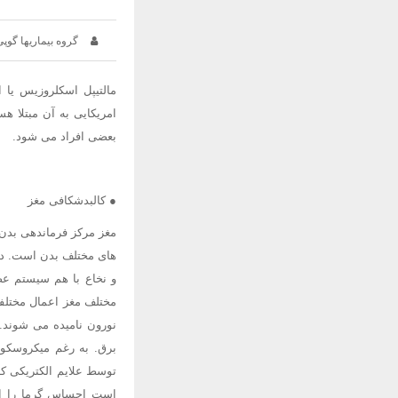
گروه بیماریها گوپی
امریکایی به آن مبتلا ه
بعضی افراد می شود.
● کالبدشکافی مغز
مغز مرکز فرماندهی بدن
های مختلف بدن است. د
و نخاع با هم سیستم ع
مختلف مغز اعمال مختلفی
نورون نامیده می شوند. 
برق. به رغم میکروسکوپ
توسط علایم الکتریکی که
است احساس گرما را از