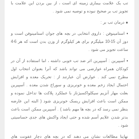
تب یک علامت بیماری زمینه ای است ، از بین بردن این علامت با
تجویز تب بر صحیح نبوده و توصیه نمی شود .
● درمان تب بر :
▪ استامینوفن : داروی انتخابی در بچه های جوان استامینوفن است و
دوز آن 15-10 میلیگرم برای هر کیلوگرم از وزن بدن است که هر 6-4
ساعت تجویز می شود .
▪ آسپیرین : آسپیرین اثر ضد تب خوبی داشته ، اما استفاده از آن در
کودکان همراه عوارضی می تواند باشد که آنرا بعنوان انتخاب اول
مطرح نمی کند . عوارض آن عبارتند از : تحریک معده و افزایش
احتمال ایجاد زخم معده و خونریزی و سوراخ شدن معده . آسپیرین
بعلت مهار آنزیم سیکلواکسیژناز با عملکرد پلاکت ها تداخل نموده و
ممکن است باعث افزایش ریسک خونریزی شود ( البته این عارضه
بنظر نمی رسد که در بچه ها مهم باشد ) . آسپیرین ممکن است باعث
بدتر شدن علایم آسم شده و حتی ایجاد واکنش های جدی حساسیتی
شود .
نهایتا مطالعات نشان می دهند که در بچه های دچار عفونت های