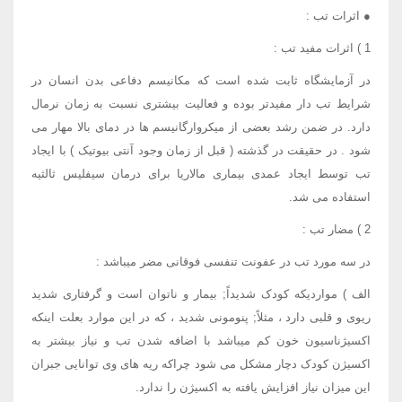
● اثرات تب :
1 ) اثرات مفید تب :
در آزمایشگاه ثابت شده است که مکانیسم دفاعی بدن انسان در
شرایط تب دار مفیدتر بوده و فعالیت بیشتری نسبت به زمان نرمال
دارد. در ضمن رشد بعضی از میکروارگانیسم ها در دمای بالا مهار می
شود . در حقیقت در گذشته ( قبل از زمان وجود آنتی بیوتیک ) با ایجاد
تب توسط ایجاد عمدی بیماری مالاریا برای درمان سیفلیس ثالثیه
استفاده می شد.
2 ) مضار تب :
در سه مورد تب در عفونت تنفسی فوقانی مضر میباشد :
الف ) مواردیکه کودک شدیداً; بیمار و ناتوان است و گرفتاری شدید
ریوی و قلبی دارد ، مثلاً; پنومونی شدید ، که در این موارد بعلت اینکه
اکسیژناسیون خون کم میباشد با اضافه شدن تب و نیاز بیشتر به
اکسیژن کودک دچار مشکل می شود چراکه ریه های وی توانایی جبران
این میزان نیاز افزایش یافته به اکسیژن را ندارد.