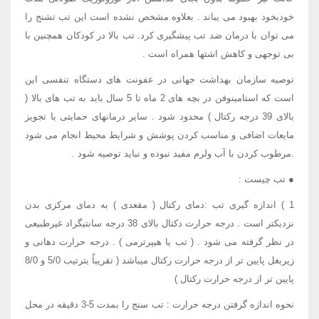
خودبخود بهبود می یباند . بعلاوه مشخص نشده است این تب تشنج را
می توان با درمان ضد تب پیشگیری کرد. تب بالا در کودکان همچنین با
بی توجهی و کاهش اشتها همراه است .
توصیه سازمان بهداشت جهانی در عفونت های دستگاه تنفسی این
است که استامینوفن در بچه های 2 ماه تا 5 سال باید به تب های بالا (
بالای 39 درجه رکتال ) محدود شود . سایر درمانهای حمایتی با تجویز
مایعات اضافی و مناسب کردن پوشش و شرایط محیط انجام می شود
.مرطوب کردن با آب ولرم مفید نبوده و نباید توصیه شود .
● تب چیست :
1 ) اندازه گیری تب :دمای رکتال ( مقعدی ) به دمای مرکزی بدن
نزدیکتر است . درجه حرارت دکتال بالای 38 درجه سانتیگراد غیرطبیعی
در نظر گرفته می شود . ( تب یا هیپرترمی ) . درجه حرارت دهانی و
زیربغل پایین تر از درجه حرارت رکتال میباشد ( تقریباٌ بترتیب 5/0 و 8/0
پایین تر از درجه حرارت رکتال )
نحوه اندازه گرفتن درجه حرارت : تب سنج را بمدت 5-3 دقیقه در محل