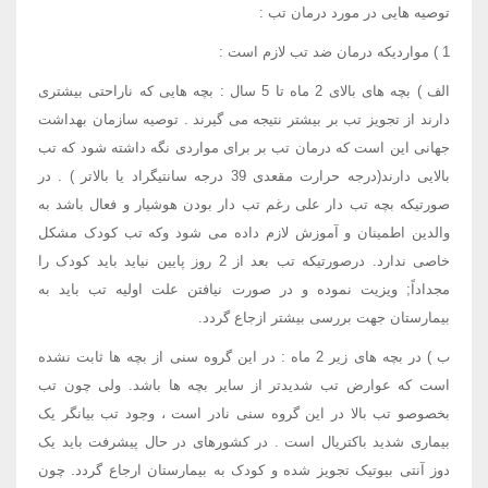
توصیه هایی در مورد درمان تب :
1 ) مواردیکه درمان ضد تب لازم است :
الف ) بچه های بالای 2 ماه تا 5 سال : بچه هایی که ناراحتی بیشتری
دارند از تجویز تب بر بیشتر نتیجه می گیرند . توصیه سازمان بهداشت
جهانی این است که درمان تب بر برای مواردی نگه داشته شود که تب
بالایی دارند(درجه حرارت مقعدی 39 درجه سانتیگراد یا بالاتر ) . در
صورتیکه بچه تب دار علی رغم تب دار بودن هوشیار و فعال باشد به
والدین اطمینان و آموزش لازم داده می شود وکه تب کودک مشکل
خاصی ندارد. درصورتیکه تب بعد از 2 روز پایین نیاید باید کودک را
مجداداً; ویزیت نموده و در صورت نیافتن علت اولیه تب باید به
بیمارستان جهت بررسی بیشتر ازجاع گردد.
ب ) در بچه های زیر 2 ماه : در این گروه سنی از بچه ها ثابت نشده
است که عوارض تب شدیدتر از سایر بچه ها باشد. ولی چون تب
بخصوصو تب بالا در این گروه سنی نادر است ، وجود تب بیانگر یک
بیماری شدید باکتریال است . در کشورهای در حال پیشرفت باید یک
دوز آنتی بیوتیک تجویز شده و کودک به بیمارستان ارجاع گردد. چون