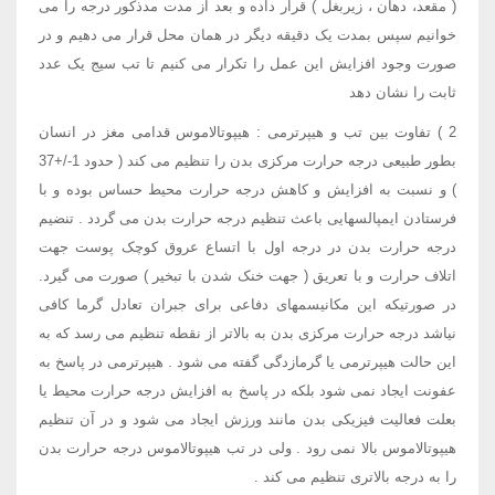
( مقعد، دهان ، زیربغل ) قرار داده و بعد از مدت مدذکور درجه را می
خوانیم سپس بمدت یک دقیقه دیگر در همان محل قرار می دهیم و در
صورت وجود افزایش این عمل را تکرار می کنیم تا تب سیج یک عدد
ثابت را نشان دهد
2 ) تفاوت بین تب و هیپرترمی : هیپوتالاموس قدامی مغز در انسان
بطور طبیعی درجه حرارت مرکزی بدن را تنظیم می کند ( حدود 1-/+37
) و نسبت به افزایش و کاهش درجه حرارت محیط حساس بوده و با
فرستادن ایمپالسهایی باعث تنظیم درجه حرارت بدن می گردد . تنضیم
درجه حرارت بدن در درجه اول با اتساع عروق کوچک پوست جهت
اتلاف حرارت و با تعریق ( جهت خنک شدن با تبخیر ) صورت می گیرد.
در صورتیکه این مکانیسمهای دفاعی برای جبران تعادل گرما کافی
نیاشد درجه حرارت مرکزی بدن به بالاتر از نقطه تنظیم می رسد که به
این حالت هیپرترمی یا گرمازدگی گفته می شود . هیپرترمی در پاسخ به
عفونت ایجاد نمی شود بلکه در پاسخ به افزایش درجه حرارت محیط یا
بعلت فعالیت فیزیکی بدن مانند ورزش ایجاد می شود و در آن تنظیم
هیپوتالاموس بالا نمی رود . ولی در تب هیپوتالاموس درجه حرارت بدن
را به درجه بالاتری تنظیم می کند .