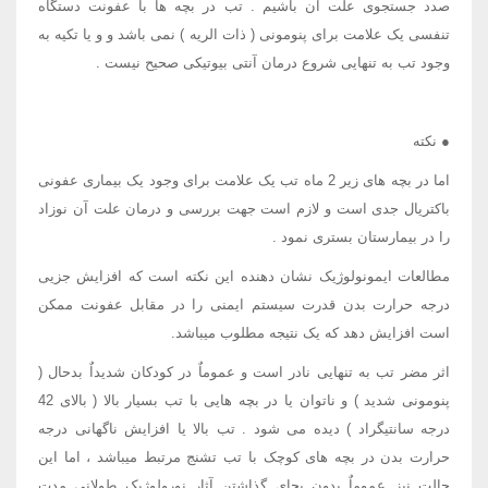
صدد جستجوی علت آن باشیم . تب در بچه ها با عفونت دستگاه
تنفسی یک علامت برای پنومونی ( ذات الریه ) نمی باشد و و یا تکیه به
وجود تب به تنهایی شروع درمان آنتی بیوتیکی صحیح نیست .
● نکته
اما در بچه های زیر 2 ماه تب یک علامت برای وجود یک بیماری عفونی
باکتریال جدی است و لازم است جهت بررسی و درمان علت آن نوزاد
را در بیمارستان بستری نمود .
مطالعات ایمونولوژیک نشان دهنده این نکته است که افزایش جزیی
درجه حرارت بدن قدرت سیستم ایمنی را در مقابل عفونت ممکن
است افزایش دهد که یک نتیجه مطلوب میباشد.
اثر مضر تب به تنهایی نادر است و عموماٌ در کودکان شدیداٌ بدحال (
پنومونی شدید ) و ناتوان یا در بچه هایی با تب بسیار بالا ( بالای 42
درجه سانتیگراد ) دیده می شود . تب بالا یا افزایش ناگهانی درجه
حرارت بدن در بچه های کوچک با تب تشنج مرتبط میباشد ، اما این
حالت نیز عموماٌ بدون بجای گذاشتن آثار نورولوژیک طولانی مدت