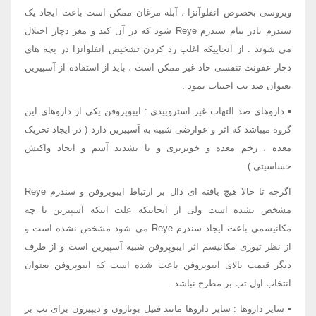
ویروسی بخصوص انفلوآنزا ، آبله مرغان ممکن است باعث ایجاد یک
سندرم نادر بنام سندرم Reye شود که در آن کبد و مغز دچار اختلال
می شوند . از آنجاییکه اغلب رد کردن تشخیص آنفلوآنزا در بچه های
دچار عفونت تنفسی حاد غیر ممکن است ، باید از استفاده از آسپیرین
بعنوان ضد تب اجتناب نمود .
▪ داروهای ضد التهاب غیر استروییدی : ایبوپروفن یکی از داروهای این
گروه میباشد که اثر و عوارضی شبیه به آسپیرین دارد ( در ایجاد تحریک
معده ، زخم معده و خونریزی و یا تشدید آسم و ایجاد واکنش
حساسیتی ) .
اگرچه تا حالا هیچ یافته ای دال بر ارتباط ایبوپروفن و سندرم Reye
مشخص نشده است ولی از آنجاییکه علت اینکه آسپیرین با چه
مکانیسمی باعث ایجاد سندرم Reye می شود مشخص نشده است و
از نظر تیوری مکانیسم اثر ایبوپروفن شبیه آسپیرین است و از طرف
دیگر قیمت بالای ایبوپروفن باعث شده است که ایبوپروفن بعنوان
انتخاب اول تب بر مطرح نباشد .
▪ سایر داروها : سایر داروها مانند فنیل بوتازون و دیپیرون برای تب بر