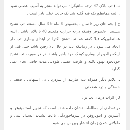
ب ) تب بالای 42 درجه سانتیگراد می تواند منجر به آسیب عصبی شود
. البته همانطوریکه قبلا گفته شد یک حالت خیلی نادر است .
ج ) بچه های زیر 5 سال ، بخصوص 6 ماه تا 3 سال مستعد تب تشنج
هستند . بخصوص وقتیکه درجه حرارت مقعدی 40 یا بالاتر باشد . البته
همانطوریکه قبلا گفته شد تب تشنج اکثرا در ابتدای بیماری تب دار
ایجاد می شود ، در زمانیکه تب در حال بالا رفتن باشد حتی قبل از
اینکه والدین از بیماری کودک خود باخبر باشند. در هر صورت تب تشنج
خودبخود بهبود یافته و عارضه عصبی طولانی مدت خاصی بجای نمی
گذارد.
ـ علایم دیگر همراه تب عبارتند از سردرد ، بی اشتهایی ، ضعف ،
خستگی و درد عضلانی .
3 ) اثرات درمان تب بر :
در تعدادی از مطالعات نشان داده شده است که تجویز آستامینوفن و
آسپرین و ایبوپروفن در سرماخوردگی باعث تشدید انسداد بینی و
طولانی شدن زمان انتشار ویروس می شود .