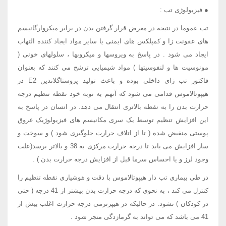
● فیزیولوژی تب :
تب عموما در نتیجه در معرض قرار گرفتن بدن در برابر میکروارگانیسم
های عفونت زا و کمپلکس های ایمنی یا سایر مواد ایجاد کننده التهاب
ایجاد می شود . در پاسخ به ویروسها و میکروبها ، سلولهای خونی (
مونوسیت ها و لنفوسیتها ) مواد شیمیایی ترشح می کنند که بعنوان
فاکتور تب زای داخلی بوده و باعث تولید پروستاگلاندین E2 در
هیپوتالاموس قدامی می شود که آنهم به نوبه خود نقطه تنظیم درجه
حرارت بدن را به نقطه بالاتری انتقال می دهد. در انسان در پاسخ به
این افزایش تنظیم توسط یک سری مکانیسم های فیزیولوژیک عروق
پوستی منقبض شده ( تا از اتلاف حرارت جلوگیری شود ) و سوخت و
ساز افزایش می یابد تا درجه حرارت مرکزی به 38 و بالاتر برسد(علت
وجود لرز و یا احساس سرما قبل از افزایش درجه حرارت بدن ) .
در طی بیماری تب دار هیپوتالاموس با دقت و هوشیاری نقطه تنظیم را
کنترل می کند ، به نحوی که درجه حرارت بدن بیشتر از 41 درجه ( حتی
در کودکان ) نشود. در حالیکه در هیپرترمی درجه حرارت اغلب بیش از
41 می باشد که می تواند به گرمازدگی منجر شود .