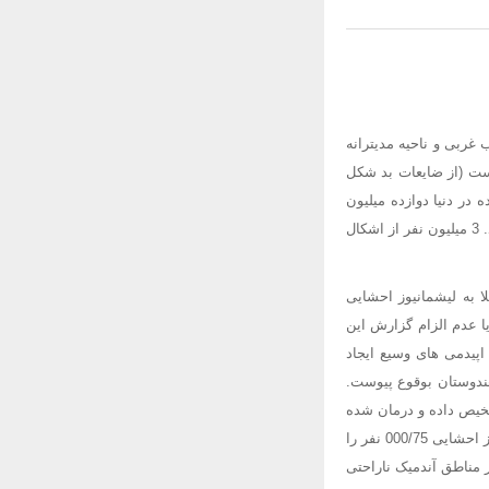
غربی و ناحیه مدیترانه
است (از ضایعات بد شکل
ه در دنیا دوازده میلیون
نفر تخمین زده می شود. و 350 میلیون نفر در مناطقی زندگی می کنند که احتمال ابتلاء به بیماری وجود دارد. 3 میلیون نفر از اشکال
 هر سال 5/1 میلیون نفر می باشد که از این تعداد ، پانصد هزار مورد (000/500) مبتلا به لیشمانیوز احشایی
ا عدم الزام گزارش این
اپیدمی های وسیع ایجاد
ل سال 1991 ، اپیدمی های وسیعی در هندوستان بوقوع پیوست.
ی در موارد تشخیص داده و درمان شده
بین 5 تا 10 درصد (در سودان تا 14%) و در موارد درمان نشده 100% می باشد، تخمین می زنند که لیشمانیوز احشایی 000/75 نفر را
 در مناطق آندمیک ناراحتی