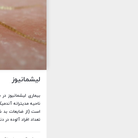
لیشمانیوز
بیماری لیشمانیوز در 
ناحیه مدیترانه آندمیک
است (از ضایعات بد شکل
تعداد افراد آلوده در د