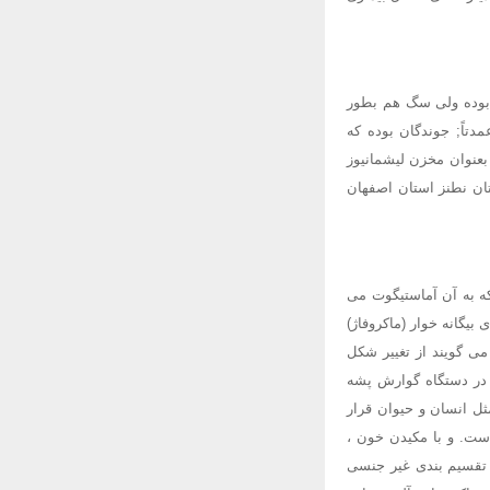
این نوع مخزن بیماری انسان بوده ولی سگ هم بطور
نوع روستایی یا مرطوب (Zoonotic) مخزن بیماری عمدتاً; جوندگان بوده که
بعنوان مخزن لیشمانیوز
تان نطنز استان اصفهان
که به آن آماستیگوت می
یگانه خوار (ماکروفاژ)
می گویند از تغییر شکل
 در دستگاه گوارش پشه
ل انسان و حیوان قرار
است. و با مکیدن خون ،
ا تقسیم بندی غیر جنسی