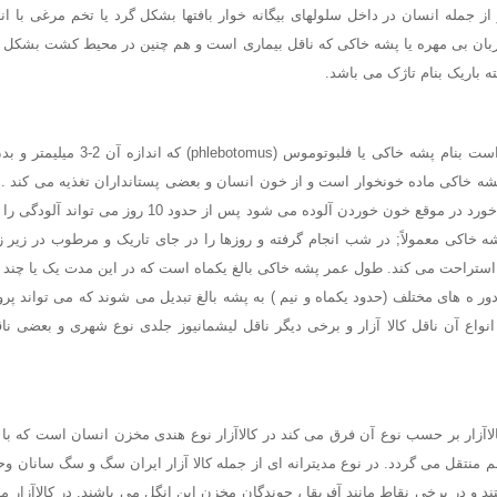
میزبان بی مهره یا پشه خاکی که ناقل بیماری است و هم چنین در محیط کشت بشکل 
ه باریک بنام تاژک می باشد.
ناقل بیماری پشه ریزی است بنام پشه خاکی یا 
شه خاکی ماده خونخوار است و از خون انسان و بعضی پستانداران تغذیه می کند . پ
هر 5 روز یکبار خون می خورد در موقع خون خوردن آلوده می شود پس
ه خاکی معمولاً; در شب انجام گرفته و روزها را در جای تاریک و مرطوب در زیر
 استراحت می کند. طول عمر پشه خاکی بالغ یکماه است که در این مدت یک یا چند ب
ر ه های مختلف (حدود یکماه و نیم ) به پشه بالغ تبدیل می شوند که می تواند پروا
انواع آن ناقل کالا آزار و برخی دیگر ناقل لیشمانیوز جلدی نوع شهری و بعضی نا
لاآزار بر حسب نوع آن فرق می کند در کالاآزار نوع هندی مخزن انسان است که 
 منتقل می گردد. در نوع مدیترانه ای از جمله کالا آزار ایران سگ و سگ سانان وح
و در برخی نقاط مانند آفریقا ، جوندگان مخزن این انگل می باشند. در کالاآزار مدی