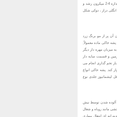
در بدن میزبان مهره دار از جمله انسان در داخل سلولهای بیگانه خوار بافتها بشکل گرد یا تخم مرغی با اندازه 4-2 میکرون رشد و
انگلی دراز ، دوکی شکل
فلبوتوموس (phlebotomus) که اندازه آن 2-3 میلیمتر و بدن آن پر از مو برنگ زرد
شه خاکی ماده معمولاً;
 از حدود 10 روز می تواند آلودگی را به میزبان مهره دار دیگر
 زمین و قسمت سایه دار
ار تخم گذاری انجام می
ز کند. پشه خاکی انواع
قل لیشمانیوز جلدی نوع
با آلوده شدن توسط نیش
شی مانند روباه و شغال
ترانه ای انتقال بیماری