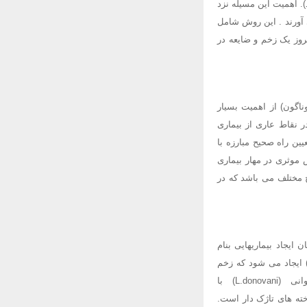
). اهمیت این مسیله نزد
آورند . این روش شامل
روز یک زخم و ضایعه در
ناگون) از اهمیت بسیار
ر نقاط عاری از بیماری
ین راه صحیح مبارزه با
 موثری در مهار بیماری
 مختلف می باشد که در
ز آنها در انسان ایجاد بیماریهایی بنام
شمانیوز می کند. لیشمانیوز جلدی یا سالک بوسیله لیشمانیاتروبیکا (L.Tropica) و لیشمانیا ماژور(L.Major) ایجاد می شود که زخم
پوستی خوش خیمی می باشد و در اغلب نقاط ایران دیده می شود. لیشمانیا دونووانی (L.donovani) با
و تک یاخته های تاژک دار است.