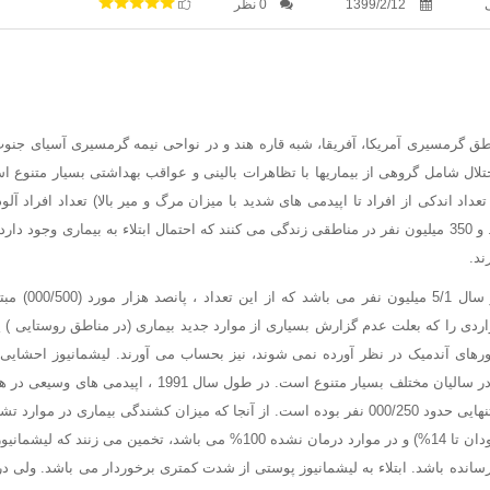
1399/2/12
0 نظر
اطق گرمسیری آمریکا، آفریقا، شبه قاره هند و در نواحی نیمه گرمسیری آسیای جنوب 
تلال شامل گروهی از بیماریها با تظاهرات بالینی و عواقب بهداشتی بسیار متنوع 
تعداد اندکی از افراد تا اپیدمی های شدید با میزان مرگ و میر بالا) تعداد افراد آلود
ند.
تعداد موارد جدید در
اردی را که بعلت عدم گزارش بسیاری از موارد جدید بیماری (در مناطق روستایی ) ی
رهای آندمیک در نظر آورده نمی شوند، نیز بحساب می آورند. لیشمانیوز احشایی 
می کند و تعداد بیماران در سالیان مختلف بسیار متنوع است. در طو
تعداد بیماران در هند به تنهایی حدود 000/250 نفر بوده است. از آنجا که میزان کشندگی بیمار
 به هلاکت رسانده باشد. ابتلاء به لیشمانیوز پوستی از شدت کمتری برخوردار می باشد. ولی