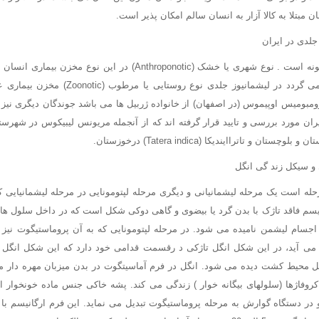
مبتلا به کالا آزار به انسان سالم امکان پذیر است.
جلدی در ایران
لیشمانیوز جلدی به دو گونه است . نوع شهری یا خشک (Anthroponotic) در 
اتفاقی به بیماری مبتلا می گردد در لیشمانیوز جلدی 
رومبومیس اوپیموس (در اصفهان) از خانواده ژربیل ها می باشد جوندگان دیگری نیز 
ران مورد بررسی و تایید قرار گرفته اند که از آنجمله مریونس لیبیکوس در شهرس
ن و تاتراایندیکا (Tatera indica) درخوزستان.
و سیکل زند گی انگل
حله است یک مرحله لیشمانیانی و دیگری مرحله لپتومونایی در مرحله لیشمانیایی 
یسم فاقد تاژک با بدن گرد یا بیضوی و گاهی دوکی شکل است که در داخل سلول های ب
 اجسام لیشمن نامیده می شود. در مرحله لپتومونایی که به آن پروماستیگوت نیز 
 می آید، در این شکل انگل تاژکی د رقسمت قدامی خود دارد که این شکل انگل
ل محیط کشت دیده می شود. انگل در فرم آماسیتگوت در بدن میزبان مهره دار مث
کروفاژها (سلولهای بیگانه خوار ) زندگی می کند. پشه خاکی جنس ماده خونخوار 
 در دستگاه گوارش به مرحله پروماستیگوت تبدیل می نماید. این فرم ارگانیسم ب