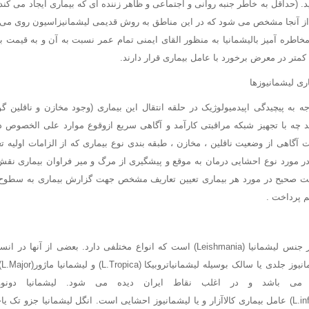
ید. (حداقل به خاطر جنبه روانی و اجتماعی و ظاهر زننده ای که بیماری ایجاد می کند
از آنجا مشخص می شود که در این مناطق به روش قدیمی لیشمانیزاسیون روی می 
اطره آمیز بالیشمانیا به منظور القای ایمنی تمام عمر نسبت به آن و به قیمت ب
متر در معرض برخورد با عامل بیماری قرار دارند.
ری لیشمانیوزها
جه به پیچیدگی اپیدمیولوژیک در حلقه انتقال این بیماری (وجود مخازن و ناقلین گو
د چه با تجهیز شبکه مراقبتی کارآمد و آگاهی سریع ازوقوع موارد علی الخصوص د
گاهی از وضعیت ناقلین ، مخازن ، طبقه بندی نوع بیماری که از الزامات اولیه تعی
 مورد نوع احشایی درمان به موقع و پیشگیری از مرگ و میر فراوان بیماری نقش
بت صحیح در مورد هر بیماری تعیین تعاریف مشخص جهت گزارش بیماری به سطوح
 پرداخت .
یک انگل تک یاخته ای از جنس لیشمانیا (Leishmania) است که انواع مختلفی دارد. بعضی ا
لی
لیشمانیااینفانتوم(L.infantum) عامل بیماری کالاآزار و یا لیشمانیوز احشایی است. انگل لیشمانیا جز