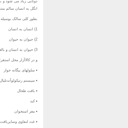
انگل به انسان سالم من
بطور کلی سالک بوسیله ا
1) انسان به انسان
2) حیوان به حیوان
3) حیوان به انسان و بالعکس
و در کالاآزار محل استقرار
▪ سلولهای بیگانه خوار
▪ سیستم رتیکولوآندتلیال
▪ بافت طحال
▪ کبد
▪ مغز استخوان
▪ غدد لنفاوی وسایربافت