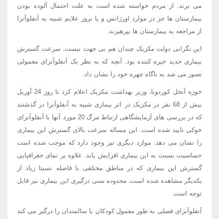
می برند. از مردم خواسته شده است به علت احتمال آلوده بودن
بیمارستان ها جز در موارد اورژانس و یا بروز علایم شبیه به آنفلوآنزا
از مراجعه به بیمارستان ها بپرهیزند.
این نگرانی دولت مکزیک چندان هم بی جهت نیست. سرعت گسترش
بیماری جدید خیره کننده بود. آنچه که به نظر یک آنفلوآنزای معمولی
تصور می شد به ناگاه چهره خود را نشان داد.
خوزه آنخل کوردوبا، وزیر بهداشت مکزیک اعلام کرد تا روز 24 آوریل
بیش از 68 نفر در مکزیک در اثر بیماری شبیه به آنفلوآنزا در گذشتند
که در بررسی های آزمایشگاهی ارتباط مرگ 20 مورد آنها با آنفلوآنزای
خوکی تایید شده است. این مساله سرعت بالای گسترش این بیماری
را نشان می دهد. موارد دیگری نیز وجود دارد که موجب شده است
حساسیت نسبت به این بیماری افزایش یابد. علاوه بر نمای جغرافیایی
گسترش این بیماری که در مناطق مختلفی با فاصله نسبتا زیاد از
یکدیگر مشاهده شده است، محدوده سنی درگیری این بیماری نیز قابل
توجه است.
آنفلوآنزای فصلی به طور معمول کودکان یا سالمندان را درگیر می کند