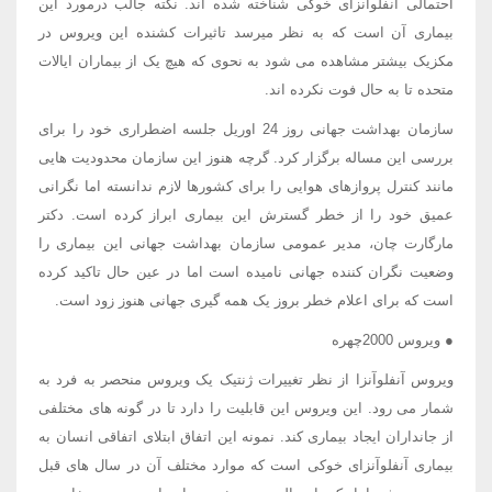
احتمالی آنفلوآنزای خوکی شناخته شده اند. نکته جالب درمورد این
بیماری آن است که به نظر میرسد تاثیرات کشنده این ویروس در
مکزیک بیشتر مشاهده می شود به نحوی که هیچ یک از بیماران ایالات
متحده تا به حال فوت نکرده اند.
سازمان بهداشت جهانی روز 24 اوریل جلسه اضطراری خود را برای
بررسی این مساله برگزار کرد. گرچه هنوز این سازمان محدودیت هایی
مانند کنترل پروازهای هوایی را برای کشورها لازم ندانسته اما نگرانی
عمیق خود را از خطر گسترش این بیماری ابراز کرده است. دکتر
مارگارت چان، مدیر عمومی سازمان بهداشت جهانی این بیماری را
وضعیت نگران کننده جهانی نامیده است اما در عین حال تاکید کرده
است که برای اعلام خطر بروز یک همه گیری جهانی هنوز زود است.
● ویروس 2000چهره
ویروس آنفلوآنزا از نظر تغییرات ژنتیک یک ویروس منحصر به فرد به
شمار می رود. این ویروس این قابلیت را دارد تا در گونه های مختلفی
از جانداران ایجاد بیماری کند. نمونه این اتفاق ابتلای اتفاقی انسان به
بیماری آنفلوآنزای خوکی است که موارد مختلف آن در سال های قبل