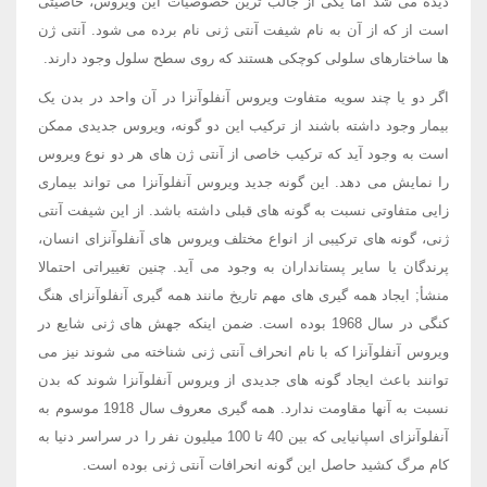
دیده می شد اما یکی از جالب ترین خصوصیات این ویروس، خاصیتی
است از که از آن به نام شیفت آنتی ژنی نام برده می شود. آنتی ژن
ها ساختارهای سلولی کوچکی هستند که روی سطح سلول وجود دارند.
اگر دو یا چند سویه متفاوت ویروس آنفلوآنزا در آن واحد در بدن یک
بیمار وجود داشته باشند از ترکیب این دو گونه، ویروس جدیدی ممکن
است به وجود آید که ترکیب خاصی از آنتی ژن های هر دو نوع ویروس
را نمایش می دهد. این گونه جدید ویروس آنفلوآنزا می تواند بیماری
زایی متفاوتی نسبت به گونه های قبلی داشته باشد. از این شیفت آنتی
ژنی، گونه های ترکیبی از انواع مختلف ویروس های آنفلوآنزای انسان،
پرندگان یا سایر پستانداران به وجود می آید. چنین تغییراتی احتمالا
منشأ; ایجاد همه گیری های مهم تاریخ مانند همه گیری آنفلوآنزای هنگ
کنگی در سال 1968 بوده است. ضمن اینکه جهش های ژنی شایع در
ویروس آنفلوآنزا که با نام انحراف آنتی ژنی شناخته می شوند نیز می
توانند باعث ایجاد گونه های جدیدی از ویروس آنفلوآنزا شوند که بدن
نسبت به آنها مقاومت ندارد. همه گیری معروف سال 1918 موسوم به
آنفلوآنزای اسپانیایی که بین 40 تا 100 میلیون نفر را در سراسر دنیا به
کام مرگ کشید حاصل این گونه انحرافات آنتی ژنی بوده است.