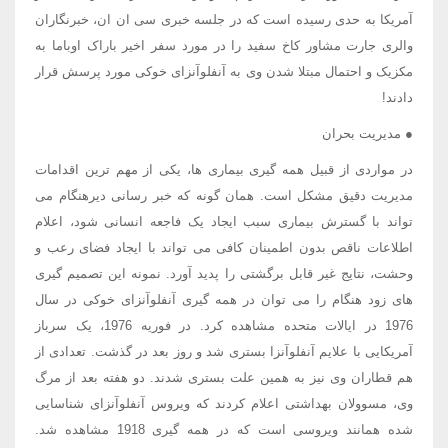
آمریکا به حدی رسیده است که در جلسه خبری سی ان ان، خبرنگاران
والری جارت مشاور کاخ سفید را در مورد سفر اخیر باراک اوباما به
مکزیک و احتمال مبتلا شدن وی به آنفلوآنزای خوکی مورد پرسش قرار
دادند!
● مدیریت بحران
در مواردی از قبیل همه گیری بیماری ها، یکی از مهم ترین اقدامات
مدیریت دقیق مشکل است. همان گونه که خبر رسانی دیرهنگام می
تواند با گسترش بیماری سبب ایجاد یک فاجعه انسانی شود، اعلام
اطلاعات ناقص بدون اطمینان کافی می تواند با ایجاد فضای رعب و
وحشت، نتایج غیر قابل برگشتی را پدید آورد. نمونه این تصمیم گیری
های زود هنگام را می توان در همه گیری آنفلوآنزای خوکی در سال
1976 در ایالات متحده مشاهده کرد. در فوریه 1976، یک سرباز
آمریکایی با علایم آنفلوآنزا بستری شد و روز بعد در گذشت. تعدادی از
هم قطاران وی نیز به همین علت بستری شدند. دو هفته بعد از مرگ
وی، مسوولان بهداشتی اعلام کردند که ویروس آنفلوآنزای شناسایی
شده همانند ویروسی است که در همه گیری 1918 مشاهده شد.