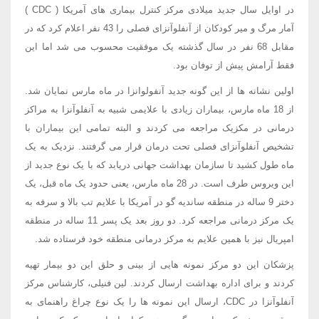
در اوایل سال جدید میلادی مرکز کنترل بیماری های آمریکا ( CDC )
آمار مرگ و میر کودکان از آنفلوآنزای فصلی را 43 نفر اعلام کرد که در
مقابل 68 نفر در سال گذشته یک موفقیت محسوب می شد اما این
فقط آرامش پیش از توفان بود.
اولین نشانه ها از این گونه جدید آنفولوانزا در ماه مارس نمایان شد.
از 18 ماه مارس، بیماران زیادی با علایمی شبیه به آنفلوآنزا به مراکز
درمانی در مکزیک مراجعه می کردند و البته تمامی این بیماران با
تشخیص آنفلوآنزای فصلی تحت درمان قرار می گرفتند. نزدیک به یک
ماه طول کشید تا سازمان بهداشت جهانی دریابد که با یک نوع جدید از
این ویروس طرف است. در 28 ماه مارس، یعنی حدود یک ماه قبل، یک
دختر 9 ساله در منطقه ساندیه گو در آمریکا با علایم تب بالا و سرفه به
یک مرکز درمانی مراجعه کرد. دو روز بعد یک پسر 11 ساله در منطقه
امپریال نیز با همین علایم به مرکز درمانی منطقه خود فرستاده شد.
پزشکان این دو مرکز نمونه هایی از بینی و حلق این دو بیمار تهیه
کردند و برای اداره بهداشت ارسال کردند. لین فنیلی، کارشناس مرکز
آنفلوآنزا در CDC، ارسال این نمونه ها را یک نوع چراغ راهنمای به