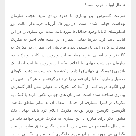
● حال اوباما خوب است!
سرعت گسترش این بیماری تا حدود زیادی مایه تعجب سازمان
بهداشت جهانی شده است. در روز 26 آوریل، فرماندار ایالت نوو
اسکوشیای کانادا وجود حداقل 6 مورد تایید شده این بیماری را در این
ایالت تایید کرد. تقریبا تمامی بیماران در هفته های اخیر به مکزیک
مسافرت کرده اند. با رسیدن تعداد قربانیان این بیماری در مکزیک به
86 نفر و شناسایی افراد مبتلا به این ویروس در کانادا و زلاند نو،
سازمان بهداشت جهانی با اعلام اینکه این ویروس قابلیت ایجاد یک
پاندمی (همه گیری جهانی) را دارد از کشورها خواست به دقت الگوهای
معمول بیماری آنفلوآنزای فصلی را در نظر گرفته و به هر گونه تغییر در
این الگوها توجه کنند. از آنجا که مکزیک به عنوان محل آغاز گسترش
بیماری شناخته شده است، سازمان های جهانی تلاش دارند با کمک به
مکزیک در کنترل بیماری، از احتمال انتقال آن به سایر مناطق بکاهند.
اگوستین کارستن، وزیر بودجه مکزیک اعلام کرد بانک جهانی 205
میلیون دلار برای مبارزه با این بیماری به مکزیک قرض خواهد داد. در
عین حال جامعه جهانی سعی دارد تا ضمن پیگیری دقیق وقایع، از ایجاد
نگرانی بی مورد در میان مردم جلوگیری کند. میزان نگرانی ها در