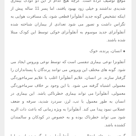
موقع توصیف کرده است. گرچه هیچ کدام از این دو کودک بیماری
شدیدی نداشتند و خیلی زود بهبود یافتند، اما پسر 11 ساله پیش از
اینکه تشخیص گونه جدید آنفلوآنزا قطعی شود، یک مسافرت هوایی به
تگزاس داشت و تصور می شود تعدادی از بیماران شناخته شده
آنفلوآنزای جدید موسوم به آنفلوآنزای خوکی توسط این کودک مبتلا
شده باشند.
● انسان، پرنده، خوک
آنفلونزا نوعی بیماری تنفسی است که توسط نوعی ویروس ایجاد می
شود. گونه های مختلف این ویروس می توانند پرندگان یا پستانداران را
گرفتار سازند. در انسان، علایم آنفلوآنزا اغلب با علایم سرماخوردگی
معمولی اشتباه گرفته می شود. با این وجود بر خلاف سرماخوردگی
معمولی، آنفلوآنزا می تواند بیماری خطرناکی باشد. این بیماری در
انسان به طور معمول با تب، لرز، سردرد شدید، سرفه و ضعف
عضلانی نمود پیدا می کند. آنفلوآنزا به ویژه زمانی که باعث ذات الریه
شود می تواند خطرناک بوده و به خصوص در کودکان و سالمندان
کشنده باشد.
گرچه روش های انتقال ویروس آنفلوآنزا بسیار گسترده است اما