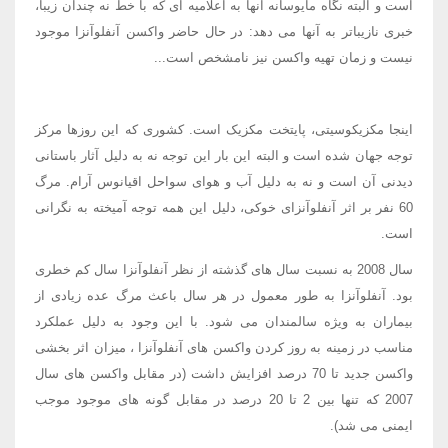
است و البته نگاه مایوسانه آنها به اعلامیه ای که با خط نه چندان زیبا،
خبری نازیباتر به آنها می دهد: در حال حاضر واکسن آنفلوآنزا موجود
نیست و زمان تهیه واکسن نیز نامشخص است...
اینجا مکزیکوسیتی، پایتخت مکزیک است. کشوری که این روزها مرکز
توجه جهان شده است و البته این بار این توجه نه به دلیل آثار باستانی
دیدنی آن است و نه به دلیل آب و هوای سواحل اقیانوس آرام. مرگ
60 نفر بر اثر آنفلوآنزای خوکی، دلیل این همه توجه آمیخته به نگرانی
است.
سال 2008 به نسبت سال های گذشته از نظر آنفلوآنزا سال کم خطری
بود. آنفلوآنزا به طور معمول در هر سال باعث مرگ عده زیادی از
بیماران به ویژه سالمندان می شود. با این وجود به دلیل عملکرد
مناسب در زمینه به روز کردن واکسن های آنفلوآنزا ، میزان اثر بخشی
واکسن جدید تا 70 درصد افزایش داشت (در مقابل واکسن های سال
2007 که تنها بین 2 تا 20 درصد در مقابل گونه های موجود موجب
ایمنی می شد).