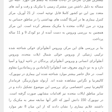
مساله به دلیل داشتن مرز مشترک زمینی با مکزیک و رفت و آمد های
متعدد بین این دو کشور کاملا قابل توجیه است. از 21 آوریل، مرکز
کنترل بیماری ها در آمریکا گشت های بهداشتی را در مناطق حساس به
ویژه در مرز ایالات متحده با مکزیک مستقر کرده است. این مرکز
همچنین به بررسی ویروس به دست آمده از دو کودک 9 و 11 ساله
پرداخت.
بنا بر بررسی های این مرکز، ویروس آنفلوآنزای خوکی شناخته شده
ترکیبی ژنتیکی از ویروس خوکی شمال ایلات متحده، ویروس
آنفلوآنزای انسانی و ویروس آنفلوآنزای پرندگان در ناحیه اروپا و آسیا
دارد و به دو داروی معروف ضد آنفلوآنزا (آمانتادین و ریمانتادین) مقاوم
است. در حال حاضر بیشتر موارد شناخته شده این بیماری در نیویورک،
کالیفرنیا و تگزاس مشاهده شده اند. آرنولد شوارتزینگر، فرماندار
کالیفرنیا تیمی اختصاصی برای بررسی این موضوع تشکیل داده و در
سایر مناطق ایالات متحده نیز اقدامات مشابهی صورت گرفته است.
در نیویورک 150 دانش آموز که اکثر آنها سابقه سفر به مکزیک را
داشتند علایم بیماری را نشان دادند که از این میان 8 نفر موارد