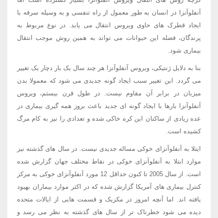
آنفلوآنزا در انسان به طور معمول از راه تنفسی و به وسیله سرفه با
ایجاد قطرک های حاوی ویروس انتقال می یابد. در نوع مربوط به
پرندگان، فضله این حیوانات می تواند به همین روش موجب انتقال
بیماری شود.
بنا به دلایل ژنتیکی، ویروس آنفلوآنزا هر چند سال یک بار دچار یک تغییر
می گردد. این تغییر سبب ایجاد گونه جدیدی می شود که معمولا بدن
میزبان در برابر آن مقاوم نیست. در طول قرن بیستم، ویروس
آنفلوآنزا بارها با ایجاد گونه ای جدید باعث بروز همه گیری بیماری در
عده زیادی از ساکنان این کره خاکی شده و تعدادی را نیز به کام مرگ
کشیده است.
ایتلا به آنفلوآنزای خوکی مساله جدیدی نیست. در سال های گذشته نیز
موارد ابتلا به آنفلوآنزای خوکی در نقاط مختلف جهان گزارش شده
است. از سال 2005 تا کنون حداقل 12 مورد آنفلوآنزای خوکی به مرکز
کنترل بیماری های آمریکا گزارش شده که در اکثر موارد بیماران بهیود
یافته اند. اما آنچه امروز در مکزیک و قسمت هایی از ایالات متحده
دیده می شود خطرناک تر از سال های گذشته به نظر می رسد و