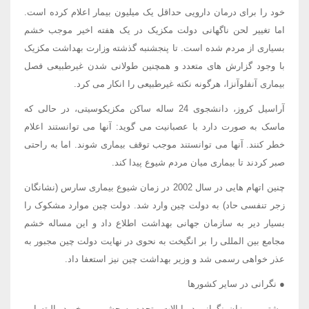
خود را برای درمان دارویی حداقل یک میلیون بیمار اعلام کرده است.
اما تغییر لحن ناگهانی دولت مکزیک در یک هفته اخیر موجب خشم
بسیاری از مردم شده است. تا پنجشنبه گذشته وزارت بهداشت مکزیک
با وجود گزارش های متعدد و همچنین طولانی شدن غیرطبیعی فصل
بیماری آنفلوآنزا، هرگونه نکته غیرطبیعی را انکار می کرد.
آراسیل کروز، دانشجوی 24 ساله ساکن مکزیکوسیتی، در حالی که
ماسک به صورت دارد با عصبانیت می گوید: آنها می توانستند اعلام
خطر کنند. آنها می توانستند موجب توقف بیماری شوند. اما به راحتی
صبر کردند تا بیماری میان مردم شیوع پیدا کند.
چنین اتهام هایی در سال 2002 در زمان شیوع بیماری سارس (نشانگان
زجر تنفسی حاد) به دولت چین وارد شد. دولت چین موارد مشکوک را
بسیار دیر به سازمان جهانی بهداشت اطلاع داد و این مساله خشم
مجامع بین المللی را بر انگیخت به نحوی در نهایت دولت چین مجبور به
عذر خواهی رسمی شد و وزیر بهداشت چین نیز استعفا داد.
● نگرانی در سایر کشورها
بیشترین میزان نگرانی در ایالات متحده به چشم می خورد. البته این