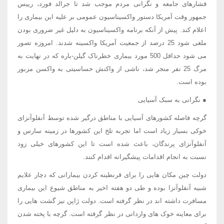
فشارهای جامعه و نگرانی مردم موجب شد تا جرالد فورد، رییس
جمهور وقت آمریکا دستور واکسیناسیون عمومی بر علیه این بیماری را
اعلام کند. پیش از آنکه برنامه واکسیناسیون به دلیل غیر ضروری بودن
ملغی شود 25 درصد از جمعیت آمریکا واکسینه شدند. امروزه تصور
می شود حداقل 500 مورد بیماری خطرناک گیلن-باره که در نهایت به
مرگ 25 نفر منجر شد، ناشی از واکنش حساسیتی به واکسن مزبور
بوده است.
● نگرانی به سبک آسیایی
گرچه فاصله کشورهای آسیایی با مناطق درگیر شده توسط آنفلوآنزای
خوکی بسیار زیاد است اما تجربه تلخ این کشورها در زمینه سارس و
آنفلوآنزای پرندگان، باعث شده است تا این کشورهای خیلی زود
نسبت به انجام اقدامات پیشگیرانه اقدام کنند.
دولت چین مکان هایی را برای قرنطینه کردن بیمارانی که دچار علایم
شبیه آنفلوآنزا بوده و طی دو هفته اخیر به مناطق شیوع این بیماری
مسافرت داشته اند در نظر گرفته است. دولت ژاپن نیز گشت هایی را
برای معاینه خوک های وارداتی در نظر گرفته است. گرچه با پخته شدن