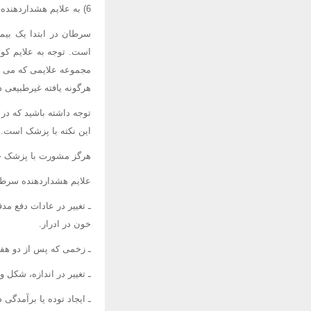
6) به علایم هشداردهنده سرطان توجه کنید
سرطان در ابتدا یک بیم
است. توجه به علایم کو
مجموعه علایمی که می تو
هرگونه یافته غیرطبیعی د
توجه داشته باشید که د
این نکته با پزشک است.
هرگز مشورت با پزشک خو
علایم هشداردهنده سرطا
ـ تغییر در عادات دفع مد
خون در ادرار.
ـ زخمی که پس از دو هفته
ـ تغییر در اندازه، شکل 
ـ ایجاد توده یا برآمدگی 