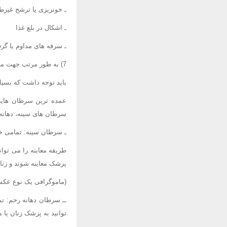
ـ خونریزی یا ترشح غیرطب
ـ اشکال در بلع غذا
ـ سرفه های مداوم یا گر
7) به طور مرتب جهت معاینه و بررسی به پزشک خود مراجعه کنید
باید توجه داشت که بسیا
عمده ترین سرطان هایی 
سرطان های سینه، دهانه
ـ سرطان سینه: تمامی خان
پزشک معاینه شوند و زنان بین 50 تا 70 سال باید سالانه ماموگر
(ماموگرافی یک نوع عکسب
ــ سرطان دهانه رحم: تم
توانید به پزشک زنان یا م