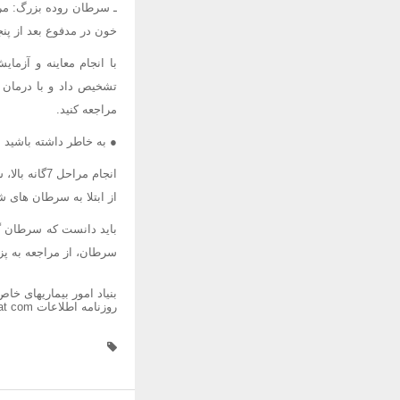
ـ سرطان روده بزرگ: مرا
خون در مدفوع بعد از پن
با انجام معاینه و آزم
تشخیص داد و با درمان 
مراجعه کنید.
● به خاطر داشته باشید
انجام مراحل
از ابتلا به سرطان های ش
باید دانست که سرطان گ
سرطان، از مراجعه به پز
بنیاد امور بیماریهای خاص
روزنامه اطلاعات www ettelaat com