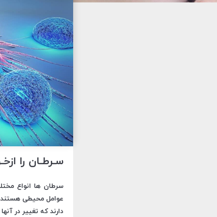
سـرطـان را ازخـو
سرطان ها انواع مختلف
عوامل محیطی هستند که
دارند که تغییر در آنه