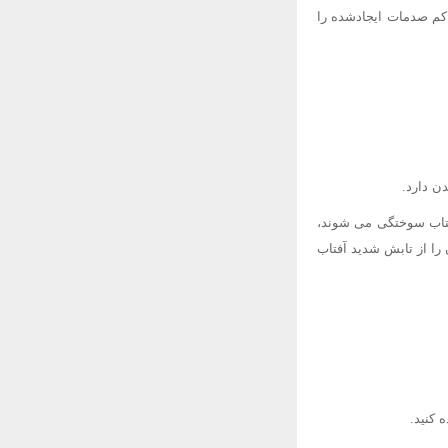
م کم صدمات ایجادشده را
ن دارد.
فتاب سوختگی می شوند،
 را از تابش شدید آفتاب
 کنید.