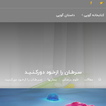
کتابخانه گوپی
داستان گوپی
سـرطـان را ازخـود دورکـنـیـد
مقالات
علوم پزشکی
بیماریها
سـرطـان را ازخـود دورکـنـیـد