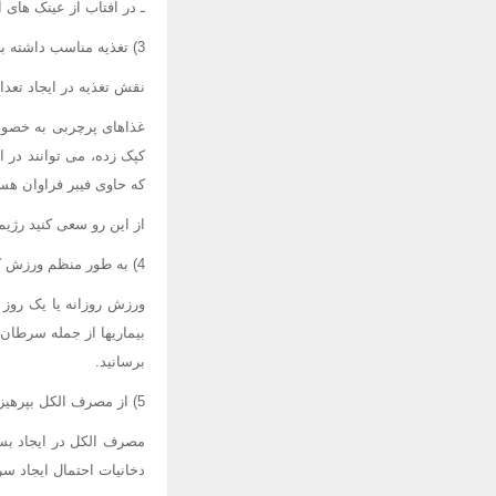
ـ در آفتاب از عینک های آ
3) تغذیه مناسب داشته باشید
نقش تغذیه در ایجاد تعدا
غذاهای پرچربی به خصوص
کپک زده، می توانند در 
که حاوی فیبر فراوان هست
از این رو سعی کنید رژیم
4) به طور منظم ورزش کنید
ورزش روزانه یا یک روز 
بیماریها از جمله سرطان 
برسانید.
5) از مصرف الکل بپرهیزید
مصرف الکل در ایجاد بسی
دخانیات احتمال ایجاد سر