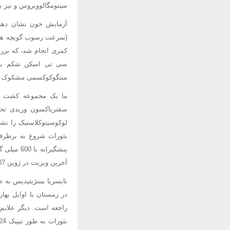
سیتومگالوویروس و نیز ب
کمری انجام شد، که برر
سی تی اسکن شکم به ج
مننگوکوکسمی مشکوک 
ما یک مجموعه کشت خون
سفتریاکسون وریدی تجو
بثورات شروع به برطرف
آخرین ویزیت در ژوین 2007، بیمار خوب بود.
نایسریا مننژیتیدیس به 
در زمستان یا اوایل به
راجعه است. دیگر علایم 