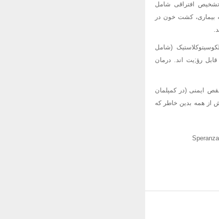
تشخیص افتراقی شامل
ه بیماری، کشت خون در
.
کوسیتوکلاستیک (شامل
ابل رؤ;یت اند. درمان
نقص ایمنی (در کمپلمان
؛; بیش از همه بدین خاطر که