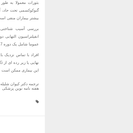
بثورات معمولا به طو
گنوکوکسمی تحت حاد، آن
بیشتر بیماران منفی است
بررسی آسیب شناختی بث
انفیلتراسیون التهابی 
عموما شامل یک دوره 7 روزه پنی سیلین است. سفالوسپورین های نسل سوم نیز موثرند.
افراد با تماس نزدیک با
این بیماری ممکن است بد
ترجمه دکتر کیوان شلیله منبع  S Flu like illness and a rash Lancet August 23 2008 372 688
هفته نامه نوین پزشکی