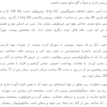
ررسی ادرار و سوآب گلو نتایج منفی داشتند.
آزمایش خون نشان دهنده
(سرعت رسوب گویچه های قرمز، 38 میلی 
سی مایع مغزی -نخاعی هیچ چیز غیرطبیعی نشان نداد. سی تی اسکن مغز و قفسه س
ز کبد چرب نکته قابل توجه دیگری نشان نداد. یک متخصص پوست بثورات
شد.
 دیگر و یک نمونه بیوپسی با سوراخ کردن پوست از بثورات تهیه کردیم و
یز کردیم. نایسریا مننژیتیدیس در خون رشد کرد و بررسی بافت شناختی نمو
لوکوسیتوکلاستیک را نشان داد که با مننگوکوکسمی مز
 شدن کردند. با مقامات بهداشت عمومی تماس گرفتیم و افراد با تماس نزدیک 
پیشگیرانه با 600 میلی گر
صورت قطرات ریز معلق در هوا استنشاق می شود که با نفس افراد آلوده خارج شد
ار رخ می دهند. مننگوکوکسمی مزمن نادر است. مشخصه این بیماری تب، بثورات
شایع عبارتند از سردرد و دردهای عضلانی. سفتی گردن و فوتوفوبی مشخصه مننژی
بثورات به طور تیپیک 24 - 12 ساعت پس از آغاز تب ایجاد می شود و ممکن است ماکولوپاپولار، پتشی