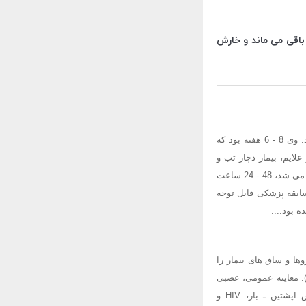
وره ای بودند و بثورات هر 7 - 5 روز ظاهر می شد، 48 - 24 ساعت باقی می ماند و خارش
در ماه مه 2007 خانمی 46 ساله برای بار سوم در عرض 6 هفته به بخش اورژانس بیمارستان مراجعه کرد. وی 8 - 6 هفته بود که
لایم، بیمار دچار تب و
بثورات ماکولوپاپولار گسترده شد. تب و بثورات هر دو به صورت دوره ای بودند و بثورات هر 7 - 5 روز ظاهر می شد، 48 - 24 ساعت
ابقه پزشکی قابل توجه
 بود....
اکولوپاپولار تنه، بازوها و ساق های بیمار را
شانده بود. لکه ها قطری حدود 10 میلی متر داشتند و برخی از آنها دارای مراکز پورپورایی بودند (شکل 1). معاینه عمومی، عصبی
و روماتولوژیک نکته قابل توجه دیگری مشخص نکرد. آزمایش سرولوژیک برای هپاتیت B و C، ویروس اپشتین ـ بار، HIV و