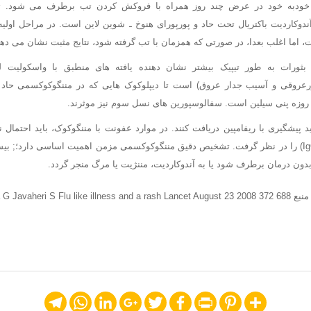
ر خودبه خود در عرض چند روز همراه با فروکش کردن تب برطرف می شود. 
دوکاردیت باکتریال تحت حاد و پورپورای هنوخ ـ شوین لاین است. در مراحل اولی
، اما اغلب بعدا، در صورتی که همزمان با تب گرفته شود، نتایج مثبت نشان می دهد
ورات به طور تیپیک بیشتر نشان دهنده یافته های منطبق با واسکولیت ل
دورعروقی و آسیب جدار عروق) است تا دیپلوکوک هایی که در مننگوکوکسمی حاد ق
ید پیشگیری با ریفامپین دریافت کنند. در موارد عفونت با مننگوکوک، باید احتمال 
نهایی یا زیر رده ای از IgG) را در نظر گرفت. تشخیص دقیق مننگوکوکسمی مزمن اهمیت اساسی دارد
ون درمان برطرف شود یا به آندوکاردیت، مننژیت یا مرگ منجر گردد.
Speranza G Javaheri
Telegram
WhatsApp
LinkedIn
Google+
Twitter
Facebook
Print
Pinterest
Share