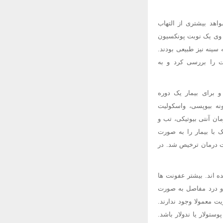
 آنمی خفیف (غلظت هموگلوبین، L/g 112)، نوتروفیلی شدید (L 109 18) و شواهد بیشتری از التهاب
متر در ساعت؛; غلظت پروتیین واکنشی C، L/mg 192) بود. برای وی یک نوبت پونکسیون
ینه نیز طبیعی بودند.
 را بررسی کرد و به
 برای بیمار یک دوره
نه بیوپسی، واسکولیت
من مطابقت داشت. در عرض 24 ساعت از آغاز درمان آنتی بیوتیکی، تب و
با بیمار را به صورت
م ریفامپین دو بار در روز به مدت 48 ساعت درمان کردیم. بیمار پس از 72 ساعت درمان ترخیص شد. در
ه اند. بیشتر عفونت ها
 و درد مفاصل به صورت
ت معمولا وجود ندارند.
ال، پوستولار یا ندولار باشد.