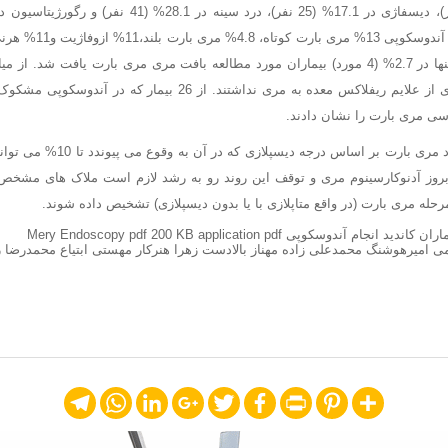
مشاهده شد. در بررسی آندو
بررسیهای پاتوبیولوژی، تنها در 2.7% (4 مورد) بیماران مورد مطالعه بافت مری مری بارت یافت شد
بیماران (2 نفر) سابقه ای از علایم ریفلاکس معده به مری نداشتند. از 26 
اسی مری بارت را نشان دادند.
بر اساس آمارهای موجود مری بارت بر اس
بروز آدنوکارسینوم مری و توقف این روند رو به رشد لازم است ملاک های مشخص 
 مرحله مری بارت (در واقع متاپلازی با یا بدون دیسپلازی) تشخیص داده شوند.
آندوسکوپی Mery Endoscopy pdf 200 KB application pdf
می امیرهوشنگ محمدعلی زاده مهناز بالادست زهرا هنرکار مهستی ابتیاع محمدرضا ز
Telegram
WhatsApp
LinkedIn
Google+
Twitter
Facebook
Print
Pinterest
Share