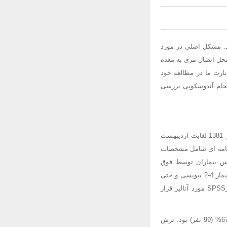
ینوم مری می گردد. مشکل اصلی در مورد
محل اتصال مری به معده
 بارت ما در مطالعه خود
انجام آندوسکوپی بررسی
146 بیمار مراجعه کننده به بخش آندوسکوپی بیمارستان آیت اله طالقانی تهران به مدت 8 ماه از تاریخ مهر 1381 لغایت اردیبهشت
سشنامه ای شامل مشخصات
سپس بیماران توسط فوق
تخصص گوارش تحت آندوسکوپی فوقانی قرار گرفته و از ناحیه اتصال مخاط مری به معده(Z-line) ،از هر بیمار 4-2 بیوپسی و حتی
الامکان از هر ربع یک نمونه بیوپسی گرفته شد. در نهایت کلیه اطلاعات جمع آوری شده توسط نرم افزارSPSS مورد آنالیز قرار
کل بیماران مورد بررسی شامل 68 مرد و 78 زن بودند. شایعترین علت مراجعه بیماران درد شکمی در 67.8% (99 نفر) بود. ترش