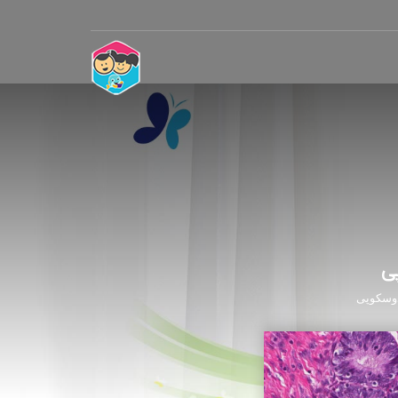
پی
ندوسکوپی