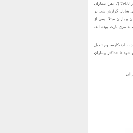
کردن در 79.5% (16 نفر)، دیسفاژی در 17.1% (25 نفر)، درد سینه در 28.1% (41 نفر) و رگورژیتاسیون در 4.8% (7 نفر) بیماران
سکوپی 13% مری بارت کوتاه، 4.8% مری بارت بلند،11% ازوفاژیت و11% هرنی هیاتال گزارش شد. در
. از میان بیماران مبتلا نیمی از
بیمار که در آندوسکوپی مشکوک به مری بارت بوده اند،
اس درجه دیسپلازی که در آن به وقوع می پیوندد تا 10% می تواند به آدنوکارسینوم تبدیل
شود تا حداکثر بیماران
الی