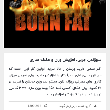
سوزاندن چربی، افزایش وزن و عضله سازی
اگـر سـعی دارید وزنتان را بالا ببرید، اولین کار این است که
مـیــزان کالری های مصرفیتان را افزایش دهید. برای تعیین میزان
کالری های مصرفی روزانه تان، میـتـوانید وزن بدنتان را ضـرب در
20 کنـید. برای مثـال، کسـی کــه 150 پوند وزن دارد، 3000 کـالـری
در روز نـیـــاز دارد تا وزنش افزایش یابد.
گروه تغدیه در ورزش گوپی
1399/2/12