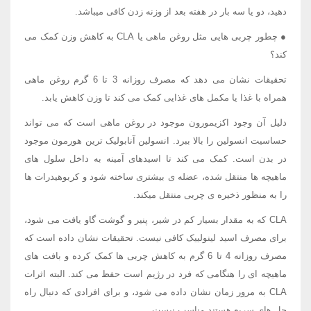
دهید، دو یا سه بار در هفته بعد از وزنه زدن کافی میباشد.
● چطور چربی هایی مثل روغن ماهی یا CLA به کاهش وزن کمک می
کند؟
تحقیقات نشان می دهد که مصرف روزانه 3 تا 6 گرم روغن ماهی
همراه با غذا یا مکمل های غذایی کمک می کند تا وزن کاهش یابد.
دلیل آن وجود اکزیمورون موجود در روغن ماهی است که می تواند
حساسیت انسولین را بالا ببرد. انسولین آنابولیک ترین هورمون موجود
در بدن است. کمک می کند تا اسیدهای آمینه به داخل سلول های
ماهیچه ها منتقل شده، عضله ی بیشتری ساخته شود و کربوهیدرات ها
را به منظور ذخیره ی چربی منتقل میکند.
CLA که به مقدار بسیار کم در شیر، پنیر و گوشت گاو یافت می شود،
برای مصرف اسید لینولییک کافی نیست. تحقیقات نشان داده است که
مصرف روزانه 4 تا 6 گرم به کاهش چربی ها کمک کرده و بافت های
ماهیچه ای را هنگامی که فرد در رژیم است حفظ می کند. البته اثرات
CLA به مرور زمان نشان داده می شود، و برای افرادی که دنبال راه
حل های سریع هستند مناسب نیست.