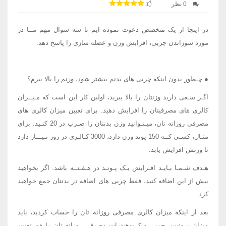
0 نظر
در اینجا از یک متخصص دعوت نموده ایم تا سه سوال مهم مــا در
مورد سوزاندن چربی، افزایش وزن و عضله سازی را پاسخ دهد.
● چـطور بدون اینکه چربی های بدنم بیشتر شود، وزنم را بالا ببرم؟
اگـر سـعی دارید وزنتان را بالا ببرید، اولین کار این است که مـیــزان
کالری های مصرفیتان را افزایش دهید. برای تعیین میزان کالری های
مصرفی روزانه تان، میـتـوانید وزن بدنتان را ضـرب در 20 کنـید. برای
مثـال، کسـی کــه 150 پوند وزن دارد، 3000 کـالـری در روز نـیـــاز دارد
تا وزنش افزایش یابد.
هـدف شـمـا بـایـد افـزایش یـک پـونـد در هـفـتــه باشد. اگر بخواهید
بیش از این اضافه کنید، فقط چربی های اضافه در بدنتان جمع خواهید
کرد.
بعد از اینکه میزان کالری مصرفی روزانه تان را حساب کردید، باید
میزان پروتیین، چربی و کربوهیدرات مصرفی روزانه تان را هم تعیین