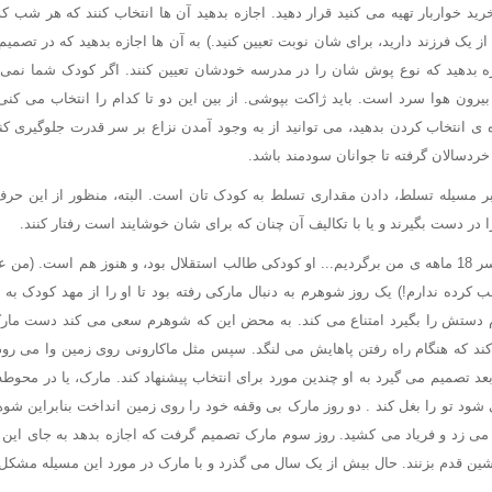
د خواربار تهیه می کنید قرار دهید. اجازه بدهید آن ها انتخاب کنند که هر شب کد
 از یک فرزند دارید، برای شان نوبت تعیین کنید.) به آن ها اجازه بدهید که در تصمی
زه بدهید که نوع پوش شان را در مدرسه خودشان تعیین کنند. اگر کودک شما نمی 
، بیرون هوا سرد است. باید ژاکت بپوشی. از بین این دو تا کدام را انتخاب می کن
 ی انتخاب کردن بدهید، می توانید از به وجود آمدن نزاع بر سر قدرت جلوگیری کنی
خردسالان گرفته تا جوانان سودمند باشد.
بر مسیله تسلط، دادن مقداری تسلط به کودک تان است. البته، منظور از این حرف
را در دست بگیرند و یا با تکالیف آن چنان که برای شان خوشایند است رفتار کنند.
واقعا" عملی است! به پسر 18 ماهه ی من برگردیم... او کودکی طالب استقلال بود، و هنوز هم است.
 کرده ندارم!) یک روز شوهرم به دنبال مارکی رفته بود تا او را از مهد کودک به خ
 دستش را بگیرد امتناع می کند. به محض این که شوهرم سعی می کند دست مارکی
 کند که هنگام راه رفتن پاهایش می لنگد. سپس مثل ماکارونی روی زمین وا می ر
د تصمیم می گیرد به او چندین مورد برای انتخاب پیشنهاد کند. مارک، یا در محوطه 
می شود تو را بغل کند . دو روز مارک بی وقفه خود را روی زمین انداخت بنابراین شو
 می زد و فریاد می کشید. روز سوم مارک تصمیم گرفت که اجازه بدهد به جای این ک
اشین قدم بزنند. حال بیش از یک سال می گذرد و با مارک در مورد این مسیله مشکل 