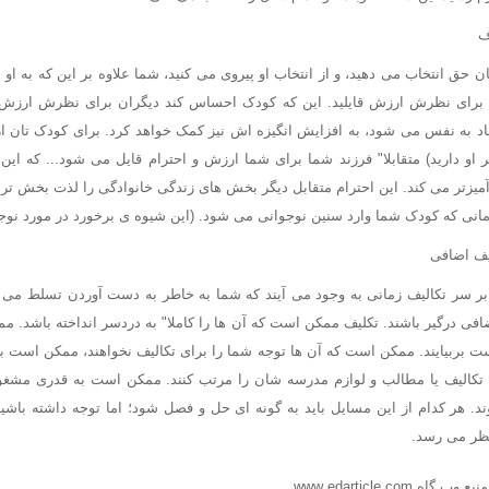
ف
ن حق انتخاب می دهید، و از انتخاب او پیروی می کنید، شما علاوه بر این که به او
ه برای نظرش ارزش قایلید. این که کودک احساس کند دیگران برای نظرش ارزش قای
به نفس می شود، به افزایش انگیزه اش نیز کمک خواهد کرد. برای کودک تان ارزش
 او دارید) متقابلا" فرزند شما برای شما ارزش و احترام قایل می شود... که 
میزتر می کند. این احترام متقابل دیگر بخش های زندگی خانوادگی را لذت بخش تر م
انی که کودک شما وارد سنین نوجوانی می شود. (این شیوه ی برخورد در مورد نوج
یف اضافی
بر سر تکالیف زمانی به وجود می آیند که شما به خاطر به دست آوردن تسلط می 
ی درگیر باشند. تکلیف ممکن است که آن ها را کاملا" به دردسر انداخته باشد. مم
بربیایند. ممکن است که آن ها توجه شما را برای تکالیف نخواهند، ممکن است بع
ه تکالیف یا مطالب و لوازم مدرسه شان را مرتب کنند. ممکن است به قدری مشغول
. هر کدام از این مسایل باید به گونه ای حل و فصل شود؛ اما توجه داشته باش
 نظر می رسد.