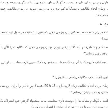
ول روز در زمان های مناسب به کودکان تان اجازه ی انتخاب کردن بدهید و به ان
در زمان انجام تکالیف با مشکلات کم تری رو به رو می شوید. در مورد تکالیف، چندی
ب می دهد.
ح اند
نبه؟
کنم و خواهرت را به کلاس رقص ببرم. تو ترجیح می دهی که تکالیفت را الآن با م
س رقص می رسانم؟
سه کتاب داریم که با آن چه که معملت به عنوان ملاک تعیین کرده مناسبند. از این 
ول انجام دهی، تکالیف ریاضی یا علوم را؟
فکر می کنی چه مقدار زمان برای انجام تکالیف زبان لازم داری، 15 تا 20 دقی
 شدن وقت به پایان برسانی؟
استان کوتاه و مقاله ها را دوست داری معلمت به ما پیشنهاد گرفتن حق اشتراک یک 
م رسید این سه تا خوبند. تو کدام شان را انتخاب می کنی؟