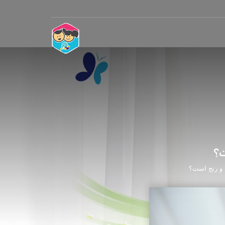
ت؟
د و رنج است؟