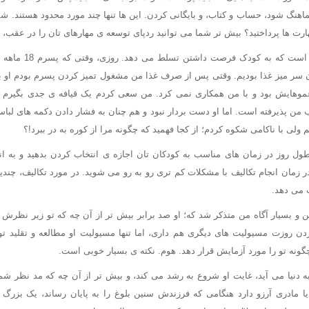
هنگ شود، حساب و کتاب، و بایگانی کردن. این ها تنها چند مورد محدود هستند. شما
ارت ها پرداختید؟ بیش تر شما می توانید ردپای توسعه ی مهارهای تان را در عقب، در 
تکلیف نخستین موقعیتی است
ان سر میز غذا بودیم. وقتی پس از صرف غذا من مشغول تمیز کردن پسرم بودم او 
وهایش بود و با من همکاری نمی کرد. من سعی کردم یک قیافه ی جدی بگیرم و 
من پذیرفته است. اما او دست بردار نبود و هم چنان به فشار دادن دکمه های لباس م
 ولی با ناکامی شکوه کردم؛ از کجا فهمید که چگونه مرا از کوره به در ببرد!؟
ول روز در زمان های مناسب به کودکان تان اجازه ی انتخاب کردن بدهید و به ان
در زمان انجام تکالیف با مشکلات کم تری رو به رو می شوید. در مورد تکالیف، چندی
ب می دهد.
 و بسیار آگاه من متذکر شد که؛ او صد برابر بیش تر از آن چه که تو زیر نظرش ق
ردن روزت مسیولیت های دیگری هم داری، اما تنها مسیولیت او مطالعه و تقلید تو
ونه تو را مورد آزمایش قرار دهد. هوم. نکته ی بسیار خوبی است.
ه دنیا می آید، غایت او شروع به رشد می کند، و بیش تر از آن چه که مد نظر 
ا مادری آرزو دارد هنگامی که فرزندش سنین بلوغ را به پایان رساند، یک بزر