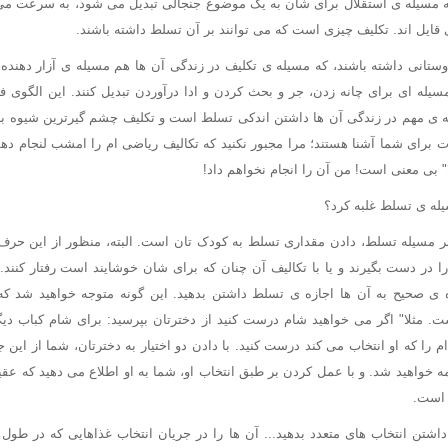
که مسیله ی استقلال برای شان به یک موضوع جنجالی تبدیل می شود، به سرعت می 
 قایل اند. تکلیف چیزی است که می توانند بر آن تسلط داشته باشند.
وستانی داشته باشند، که مسیله ی تکلیف در زندگی آن ها هم مسیله ی آزار دهنده
مسیله ای برای چانه زدن، جر و بحث کردن و ادا درآوردن تبدیل کنند. این الگوی 
ه ی مهم در زندگی آن ها داشتن اندکی تسلط است و تکلیف چشم گیرترین شیوه ب
 برای شما آشنا هستند؛ مرا مجبور نکنید که تکالیف ریاضی ام را امشب لنجام دهم
 بی معنی است! من آن را انجام نخواهم داد!
له ی تسلط غلبه کرد؟
ر مسیله تسلط، دادن مقداری تسلط به کودک تان است. البته، منظور از این حرف
 را در دست بگیرند و یا با تکالیف آن چنان که برای شان خوشایند است رفتار کنند
ی صحیح به آن ها اجازه ی تسلط داشتن بدهید. این گونه متوجه خواهید شد که
مثلا" اگر می خواهید شام درست کنید از دخترتان بپرسید: برای شام کباب دیگ
 را که او انتخاب می کند درست کنید. با دادن دو اختیار به دخترتان، شما از این
مه خواهید شد. و با عمل کردن بر طبق انتخاب او، شما به او اطلاع می دهید که عق
 است.
داشتن انتخاب های متعدد بدهید... آن ها را در جریان انتخاب غذاهایی که در طو