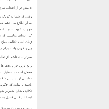
● بیش تر از انتخاب صر
وقتی که شما به کودک تا
به او اطلاع می دهید ک
موجب تقویت حس اعتماد 
کنار تسلط مناسبی که بر
زمان انجام تکالیف صلح آ
ریزی خوبی باشد برای زم
سردردهای ناشی از تکال
رایج ترین جر و بحث ها 
ممکن است با مسایل اضاف
مناسبی از پس این شکست 
باشند و ندانند که چگون
تکالیف شان متمرکز شوند
ابتدا غیر قابل کنترل به
نویسنده Susan Kruger منبع وب گاه www edarticle com