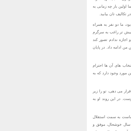
 اولین بار چه زمانی به
تکالیف تان بیابید.
 که به کودک فرصت داشتن تسلط می دهد. روزی، وقتی که پسرم 18 ماهه بود، ما دو نفر به همراه
بیش تر راغب به سرگرم
اجازه ندادم تصور کند
ن ادامه داد. در پایان
تخاب های آن ها احترام
ن مورد وجود دارد که به
رار می دهی، تو را زیر
ست. در این روند او به
شماست به سمت استقلال
گ سال خوشحال، موفق و