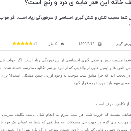
ف خانه این قدر مایه ی درد و رنج است؟
زل شما مسبب تنش و شکل گیری احساسی از سرخوردگی زیاد است. اگر جواب
.
ورش گوپی
1399/2/12
0 نظر
ل شما مسبب تنش و شکل گیری احساسی از سرخوردگی زیاد است. اگر جواب تان 
 من تلفن ها و ایمیل هایی از والدینی که از نبرد بر سر تکالیف مدرسه خسته شده ا
خی در تعجب اند، که چرا مشق شب موجب به وجود آوردن چنین مشکلی است!؟ برای 
 ی مهم باید مورد توجه قرار گیرد.
ش از تکلیف صرف است
ظایف نیستند که فرزند شما هر شب ملزم به انجام شان باشد، تکلیف تمری
هارت های لازم در جهت حل مشکلات. به وظایفی که شما به عنوان یک فرد بالغ د
، صورت حساب هایی که باید پرداخت شوند، بودجه ای که باید پس انداز شود، خوارب