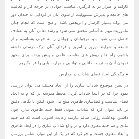
کارآمد و اصرار در به کارگیری مناسب جوانان در چرخه کار و فعالیت
های جامعه و پذیرش مسوولیت از سوی آنان در فردایی نه چندان دور
می تواند بسیار کارساز و اثربخش باشد. واضح است که انجام چنان
ماموریت مهم به آسانی محقق نمی شود و رشد تعالی آنان به تصادف
حاصل نمی شود. باید نوجوانان و جوانان را به خوبی بشناسیم و از
جامعه و شرایط دیروز و امروز و فردای آنان درک درستی داشته
باشیم، راه ها و روش های مناسب علمی و پیش برنده برای مجهز
نمودن آنان به تربیت دانایی و توانایی و مهارت یابی را فرا بگیریم.
● چگونگی ایجاد فضای شاداب در مدارس
در تبیین موضوع شاداب سازی را از ابعاد مختلف می توان بررسی
نمود چرا که در ابتدا شاداب کردن محیط مدرسه در کلا م به ایجاد
فضای مناسب و فضاسازی ظاهری منتج می شود. لیکن با نگاهی دقیق
تر باید عنوان کرد که شاداب نمودن فقط جنبه ظاهری ندارد چون
داشتن بهداشت روانی سالم نیازمند رعایت اصولی است که هم جنبه
مادی و هم جنبه معنوی دارد و در واقع شاداب سازی را در ابعاد ظاهری
و ابعاد معنوی جست و جو کرد که هر یک از این موارد شامل بررسی