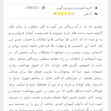
گروه آموزش و پرورش گوپی
1399/2/12
0 نظر
عصری که ما در آن زندگی می کنیم به کلی متفاوت از زمان های
گذشته است پدیده های جدید متنوع و به هم پیچیده آنچنان فراوان و نو
به نو شده اند که دانایی ها، توانایی ها و امکانات را اجتناب ناپذیر می
کند. البته این دانستنی ها و مهارت ها باید قادر باشند امنیت روانی و
احساس زیبایی دوستی را در مواجهه با مشکلات زندگی تضمین کند. در
روند استفاده از امکانات در راه مقابله منطقی و فراگیر مسایل دنیای
جدید به خصوص نگرش های جوانان باید از اصول بهداشت روانی
استفاده نمود، چرا که نوجوانان ما نیازمند فضای شاد برای شاداب
زیستن هستند. در شرایطی که اکثر منازل در مناطق شهری تبدیل به
آپارتمان های کوچک و تاریک و به دور از فضاهای بازی و حرکتی برای
کودکان است حداقل کاری که می توان در تامین بهداشت جسمی و
روحی آنان داشته باشیم ایجاد فضای مفرح و شادی بخش در مدرسه
است چرا که دانش آموزان چندین ساعت از روز را در مدرسه می
گذرانند و اگر فضاسازی مناسبی در مدارس انجام شود مسلما به شاد