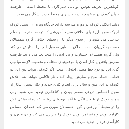
کوتاهترین تعریف هوش توانایی سازگاری با محیط است . ظرفیت
پنهان کودک در برخورد با درخواستهای محیط جدید آشکار می شود.
رشد اخلاقی کودک در دوره مدرسه دارای جایگاه ویژه ای است. کودک
از یک سو با ارزشهای اخلاقی محیط آموزشی که توسط مدرسه و معلم
تدریس می شود و از سوی دیگر با ارزشهای اخلاقی گروه همسالان
دست به گریبان است. اخلاق به طور معمول ادب را ستایش می کند
ولی گروه همسالان جسارت و بی ادبی را شجاعت می داند. ظرفیت
سازش یافتن یا کنار آمدن با موفقیتهای مختلف و متفاوت لازمه میانجی
گری این دو نوع خط مشی اخلاقی است. اگر کودکی نتواند بین این دو
قطب متضاد صلح و سازش ایجاد کند دچار ناکامی خواهد شد. تلاش
کودک در این سن و سال برای انجام کاری جدید و بکار بستن ابتکار از
سوی احساس درونی مقصر بودن و گناهکاری تهدید می شود. ولی
همین کودک از 6 7 سالگی تا آغاز نوجوانی روابط عمده اجتماعی اش
را در محیط آموزشی و گروه همسالان سپری می کند. فقدان احساس
کارآمد بودن و مثمرثمر بودن کودک را متزلزل می کند و بهره وری و
کارآمدی فرد را تهدید می نماید.