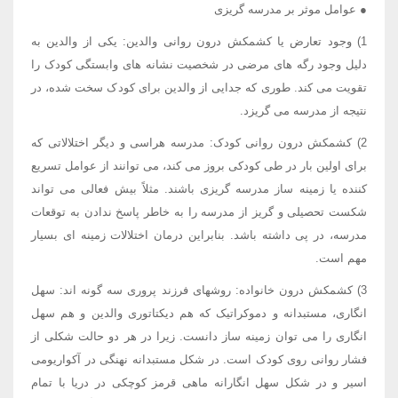
● عوامل موثر بر مدرسه گریزی
1) وجود تعارض یا کشمکش درون روانی والدین: یکی از والدین به
دلیل وجود رگه های مرضی در شخصیت نشانه های وابستگی کودک را
تقویت می کند. طوری که جدایی از والدین برای کودک سخت شده، در
نتیجه از مدرسه می گریزد.
2) کشمکش درون روانی کودک: مدرسه هراسی و دیگر اختلالاتی که
برای اولین بار در طی کودکی بروز می کند، می توانند از عوامل تسریع
کننده یا زمینه ساز مدرسه گریزی باشند. مثلاً بیش فعالی می تواند
شکست تحصیلی و گریز از مدرسه را به خاطر پاسخ ندادن به توقعات
مدرسه، در پی داشته باشد. بنابراین درمان اختلالات زمینه ای بسیار
مهم است.
3) کشمکش درون خانواده: روشهای فرزند پروری سه گونه اند: سهل
انگاری، مستبدانه و دموکراتیک که هم دیکتاتوری والدین و هم سهل
انگاری را می توان زمینه ساز دانست. زیرا در هر دو حالت شکلی از
فشار روانی روی کودک است. در شکل مستبدانه نهنگی در آکواریومی
اسیر و در شکل سهل انگارانه ماهی قرمز کوچکی در دریا با تمام