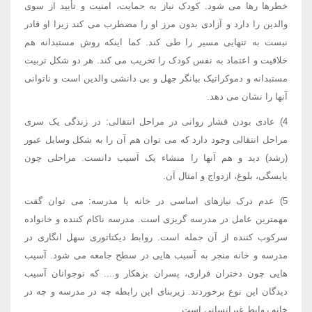
خطرها رها می شود. کودک نیاز به حمایت، امنیت و تأیید از سوی
والدین را دارد و آزادی بدون مرز او را مضطرب می کند زیرا او قادر
نیست به تنهایی مسیر را طی کند. کما اینکه روش مستبدانه هم
خلاقیت و اعتماد به نفس کودک را تخریب می کند. هر دو شکل تربیت
مستبدانه و دموکراتیک بیانگر جهل و بی دانشی والدین است و ناتوانی
آنها را نشان می دهد.
4) عادی بودن فشار روانی در مراحل انتقالی: در زندگی یک سری
مراحل انتقالی وجود دارد که می توان هم آن را به شکل وسایل عبور
(رشد) دید و هم آنها را منشاء یک آسیب دانست. مراحلی چون
یایسگی، بلوغ، ازدواج و امثال آن.
5) عدم درک نیازهای اساسی در خانه یا مدرسه: می توان گفت
مهمترین عامل در مدرسه گریزی است. مدرسه ناکام کننده و خانواده
سرکوب کننده از آن جمله است. روابط دیکتاتوری سهل انگاری در
مدرسه و خانه منجر به آسیب هایی در سطح جامعه می شود. آسیب
هایی چون دختران فراری، پسران بزهکار و.... که نوجوانان آسیب
دیدگان این نوع برخوردند. زیربنای این رابطه چه در مدرسه و چه در
خانه روابط غیرانسانی است.