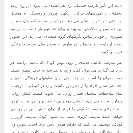
دامنه این تأثیر تا رشد جسمانی وی هم کشیده می شود. اثر روی رشد
جسمانی با آموزشهای حرکتی، زنگهای ورزش و رسیدگی به مسایل
بهداشتی خودش را نشان می دهد. کودک در محیط آموزش، خود را
بین هم سن و سالانش می بیند و برای نخستین بار دست به ترسیم
تصویری از خود براساس نگرشهای گروه همسالان می زند. این تصویر
جدید، از زاویه دید محیطی، در تعارض با تصویر قبلی محیط خانوادگی
قرار می گیرد.
پس مدرسه تکالیف جدیدی را روی دوش کودک که ماهیتی رابطه جو
دارد می گذارد. می توان گفت ورود به مدرسه به خاطر همین تکلیف
جدید بحران زا است. هر چند نمی توان تفاوتهای فرهنگی شدن و
اجتماعی شدن افراد را از نظر دور داشت ولی هر کودکی با توجه به
تمام ملاحظات متحمل فشار روانی می شود. کیفیت فشار روانی
متفاوت تجربه می شود. انسان موجودی رابطه جو و اهل تجربه کردن
است؛ وقتی مدرسه تکالیفی را فراتر از توان دانش آموز از وی می
خواهد نطفه مدرسه گریزی بسته می شود. کودک مدرسه گریز را
کودکی توصیف می کنند که دارای هوش پایین تری است، هوش وی
برای سازگاری با درخواستهای محیط آموزشی کافی نیست. در