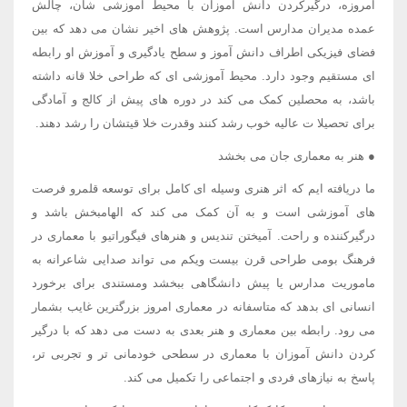
امروزه، درگیرکردن دانش آموزان با محیط آموزشی شان، چالش
عمده مدیران مدارس است. پژوهش های اخیر نشان می دهد که بین
فضای فیزیکی اطراف دانش آموز و سطح یادگیری و آموزش او رابطه
ای مستقیم وجود دارد. محیط آموزشی ای که طراحی خلا قانه داشته
باشد، به محصلین کمک می کند در دوره های پیش از کالج و آمادگی
برای تحصیلا ت عالیه خوب رشد کنند وقدرت خلا قیتشان را رشد دهند.
● هنر به معماری جان می بخشد
ما دریافته ایم که اثر هنری وسیله ای کامل برای توسعه قلمرو فرصت
های آموزشی است و به آن کمک می کند که الهامبخش باشد و
درگیرکننده و راحت. آمیختن تندیس و هنرهای فیگوراتیو با معماری در
فرهنگ بومی طراحی قرن بیست ویکم می تواند صدایی شاعرانه به
ماموریت مدارس یا پیش دانشگاهی ببخشد ومستندی برای برخورد
انسانی ای بدهد که متاسفانه در معماری امروز بزرگترین غایب بشمار
می رود. رابطه بین معماری و هنر بعدی به دست می دهد که با درگیر
کردن دانش آموزان با معماری در سطحی خودمانی تر و تجربی تر،
پاسخ به نیازهای فردی و اجتماعی را تکمیل می کند.