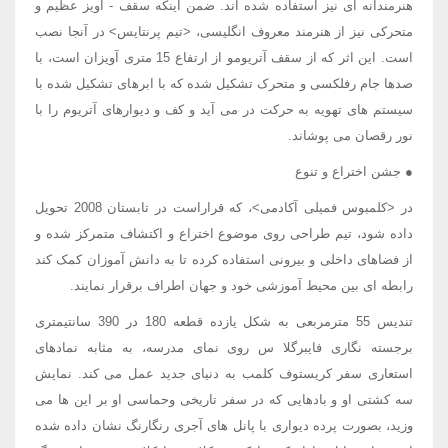
هنرمندانه ای نیز استفاده شده اند. ضمن اینکه سقف - آویز عظیم و
متحرکی نیز از هنرمند معروف انگلیسی، <تیم پرنتایس> در آنجا نصب
است. این اثر که از سقف آتریومو از ارتفاع 15 متری آویزان است، با
صدها جام رفلکسی و متحرک تشکیل شده که با ابرهای تشکیل شده با
سیستم های تهویه به حرکت در می آید و کف و دیوارهای آتریوم را با
نور رقصان می پوشاند.
● جشن اختراع و تنوع
در <کلمبوس فمیلی آکادمی>، که قراراست در تابستان 2008 تحویل
داده شود، تیم طراحی روی موضوع اختراع و اکتشاف متمرکز شده و
از فضاهای داخلی و بیرونی استفاده کرده تا به دانش آموزان کمک کند
رابطه ای بین محیط آموزشی خود و جهان اطراف برقرار نمایند.
تندیس 55 مترمربعی به شکل یازده قطعه 180 در 390 سانتیمتری
برجسته نگاری فایبرگلا س روی نمای مدرسه، به مثابه نمادهای
استعاری سفر کریستوف کلمب به دنیای جدید عمل می کند. نمایش
سه کشتی او و بادهایی که در سفر تاریخی وحماسی او بر این ها می
وزید، بصورت پرده دیواری با پانل های آجری رنگارنگ نشان داده شده