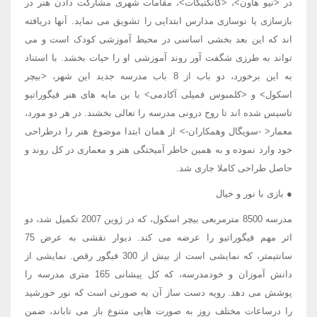
در <نیو هاون>، <کانکتیکات>، مقامات شهری مشارکت دادن هنر در
بازسازی یا نوسازی مدارس ابتدایی را تشویق می نماید. آنها دریافته
اند که این بعد بخشی اساسی در محیط آموزشی کودک است و می
تواند به طرزی شگفت آور روند آموزشی او را حیات بخشد. با استناد
به این برخورد، دو باب از 8 باب مدرسه جدید این شهر، <بیچر
اسکول> و <کلمبوس فمیلی آکادمی> با بن مایه های هنر فیگوراتیو
تاسیس شده اند تا روح درونی مدرسه را تعالی بخشند. در هر دو مورد،
معمار< -سویگال وهمکاران-> از همان ابتدا موضوع هنر را درطراحی
خود وارد نموده و به همین خاطر آمیختگی هنر و معماری در کل روند و
حاصل طراحی کاملا جاری شد.
● بازی با نور و خیال
مدرسه 8500 مترمربعی بیچر اسکول، که در ژوین 2007 تکمیل شد، دو
اثر مهم فیگوراتیو را عرضه می کند. دیوار نقشی به عرض 75
سانتیمتر، که نمایشی است از بیش از 300 فیگور رقص. نمایشی از
دانش آموزان و خودمدرسه، که کل پیشانی 165 متری مدرسه را
پوشش می دهد. رویه دست ساز آن به صورتی است که نور خورشید
را درساعات مختلف روز به صورت هایی متنوع باز می تاباند، ضمن