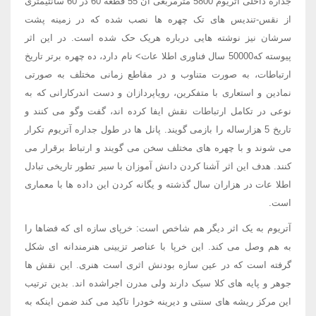
جداره داخلی آتریوم 5800 مترمربعی آن 55 قطعه 60 در 60 سانتیمتری
از نقس-تندیس های تک چهره ها نصب شده که در زمینه پشت
سرشان نیز نوشته هایی درباره هریک حک شده است. در این اثر
پیوسته که50000 سال فناوری اطلا عات> نام دارد، ده چهره برتر تاریخ
ارتباطات، به صورت متناوب و در مقاطع زمانی مختلف به صورتی
نمادین و استعاری با متفکرین، رویاپردازان و دست اندرکارانی که به
نوعی در تکامل ارتباطات نقش ایفا کرده اند، گفت وگو می کنند و
تاریخ 5 هزارساله را بازمی گویند. پانل ها در طول جداره آتریوم تکرار
می شوند و با چهره های مختلف سخن می گویند و ارتباط برقرار می
کنند. هدف این اثر آشنا کردن دانش آموزان با سیر تطور تاریخی تبادل
اطلا عات در هزاران سال گذشته و یگانه کردن این داده ها با معماری
است.
آتریوم به یک اثر دیگر هم شاخص است: خرپای سازه ای که فضاها را
به هم وصل می کند. این خرپا با عناصر تزیینی هنرمندانه ای شکل
گرفته است که در عین سازه بودنش اثری است هنری. این نقش ها
جوهر و پایه های کلا سیک دارند ولی مدرن اجراشده اند. بدین ترتیب
این مرکز ریشه های سنتی و دیرینه خودرا تاکید می کند ضمن اینکه به