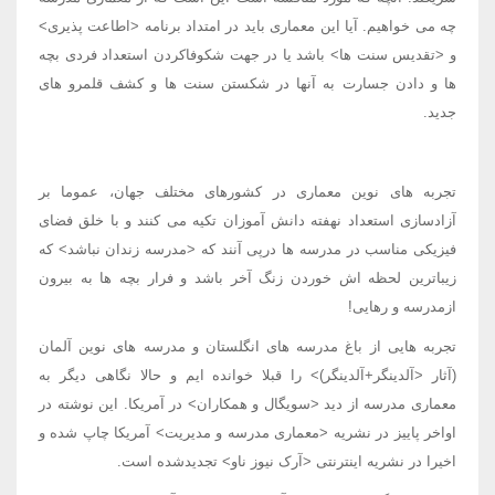
چه می خواهیم. آیا این معماری باید در امتداد برنامه <اطاعت پذیری>
و <تقدیس سنت ها> باشد یا در جهت شکوفاکردن استعداد فردی بچه
ها و دادن جسارت به آنها در شکستن سنت ها و کشف قلمرو های
جدید.
تجربه های نوین معماری در کشورهای مختلف جهان، عموما بر
آزادسازی استعداد نهفته دانش آموزان تکیه می کنند و با خلق فضای
فیزیکی مناسب در مدرسه ها درپی آنند که <مدرسه زندان نباشد> که
زیباترین لحظه اش خوردن زنگ آخر باشد و فرار بچه ها به بیرون
ازمدرسه و رهایی!
تجربه هایی از باغ مدرسه های انگلستان و مدرسه های نوین آلمان
(آثار <آلدینگر+آلدینگر)> را قبلا خوانده ایم و حالا نگاهی دیگر به
معماری مدرسه از دید <سویگال و همکاران> در آمریکا. این نوشته در
اواخر پاییز در نشریه <معماری مدرسه و مدیریت> آمریکا چاپ شده و
اخیرا در نشریه اینترنتی <آرک نیوز ناو> تجدیدشده است.