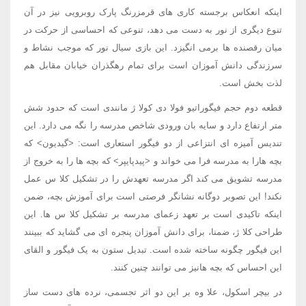
اینکه انعکاس برجسته کاری های قرمزرنگ پارک روبرویی نیز در آن
تنوع دیگری از نور به دست می دهد، تنوعی که احساسی از حرکت در
میان رقصنده ها برمی انگیزد. این بازی سیال نور که موجب نشاط و
سرزندگی دانش آموزان است برای تمام رهگذران خیابان مقابل هم
لذت بخش است.
قطعه دوم حجم فیگوراتیو فولا دی کولا ژ مانندی است که حدود شش
متر ارتفاع دارد و سایه بان ورودی شاخص مدرسه را نگه می دارد. این
تندیس آمیزه ای انتزاعی از دو فیگور استعاری است: <گیدیون> که
بچه هارا به مدرسه فرا می خواند و <پیدپایپر> که بچه ها را به خروج از
مدرسه تشویق می کند اگر مدرسه تعهدش را در تشکیل کلا س عمل
نکند! این تصویر دوگانه نشانگر فرصتی است برای آموزش بچه، ضمن
اینکه تاکیدی است بر تعهد زعمای مدرسه بر تشکیل کلا س ها. این
طراحی کلا ژ، ضمنا، برای دانش آموزان پنجره ای می گشاید که ببینند
این فیگور چگونه ساخته شده است. تبدیل ستون به یک فیگور و القای
این احساس که بچه هانیز می توانند چنین کنند.
در بیچر اسکول، علا وه بر این دو اثر تجسمی، نرده های دست ساز