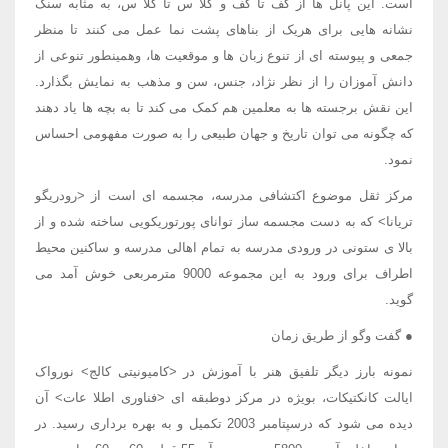
است. این پانل ها از کف تا کف و کلا س تا کلا س، به مثابه سنگ
نشانه هایی برای هریک از بناهای پشت نما عمل می کنند تا منظر
جمعی و پیوسته ای از تنوع زبان ها و موقعیت ها، وهمینطور تنوعی از
دانش آموزان را از نظر نژاد، جنس، سن و مذهب به نمایش بگذارد.
این نقش برجسته ها به معلمین هم کمک می کند تا به بچه ها یاد دهند
که چگونه می توان تاریخ و جهان طبیعی را به صورت مفهومی احساس
نمود.
مرکز ثقل موضوع اکتشافی مدرسه، مجسمه ای است از <رودریگو
تریانا> که به دست مجسمه ساز توانای پورتوریکویی ساخته شده و از
بالا ی ستونی در ورودی مدرسه به تمام اهالی مدرسه و ساکنین محیط
اطراف برای ورود به این مجموعه 9000 مترمربعی خوش آمد می
گوید.
● گفت وگو از طریق زمان
نمونه بارز دیگر تلفیق هنر با آموزش در <کامیونیتی کالج> نورواک
ایالت کانکتیکات، بویژه در مرکز دوطبقه ای <فناوری اطلا عات> آن
دیده می شود که درسپتامبر 2003 تکمیل و به بهره برداری رسید. در