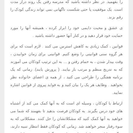
را بفهمید. در نظر داشته باشید که مدرسه رفتن یک روند دراز مدت
است. یک موفقیت یا حتی شکست ناگهانی نمی تواند زندگی کودک را
رقم بزند.
ی عشق و محبت دایمی خود را ابراز کرده ، همیشه آنها را مورد
حمایت خود قرار دهید و در کنار آنها حضور داشته باشید .
قوانین ، کمک زیادی به کاهش استرس می کنند . لازم است که برای
هر گروه سنی قوانینی را وضع کنیم. قوانینی برای زمان خوابیدن ،
وقت بیدار شدن ، به حمام رفتن و ... به این ترتیب کودکان می آموزند
که به تدریج منظم و مرتب بار بیایند. ( پرورش یابند). زمانی که یک
برنامه هفتگی را طراحی می کنید ، از همه ی اعضای خانواده نظر
بخواهید . وظایف هر یک را بیان کنید و به فواید پیروی از قوانین اشاره
نمایید.
ارتباط با کودکان ، وسیله ای است که به آنها کمک می کند از اشتباه
های خود درس بگیرند. به کودکان فرصت بدهید تا بفهمند که شما می
خواهید به آنها کمک کنید که مشکلاتشان را حل کنند. مشکلاتی که به
سوء رفتار منجر خواهند شد. زمانی که کودکان فقط انتظار تنبیه دارند،