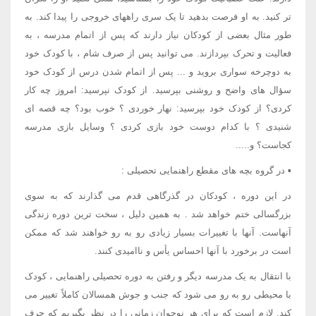
تر کنید. به او فرصت بدهید تا یک سری راههای خروجی را پیدا کند. به
طور مثال بعضی از کودکان نیاز دارند که پس از اتمام مدرسه ، به
فعالیت و تحرک بپردازند. می توانید پس از صرف شام ، با کودک خود
به دوچرخه سواری بروید و ... پس از اتمام شدن درس از کودک خود
سؤال های واضح و روشنی بپرسید. از کودک نپرسید: امروز چه کار
کردی؟ از کودک خود بپرسید: نهار خوردی ؟ خوب بود؟ چه قصه ای
شنیدی ؟ با کدام دوست خود بازی کردی ؟ وسایل بازی مدرسه
کجاست؟ و.....
▪ در گروه بچه های مقطع راهنمایی تحصیلی :
در این دوره ، کودکان در گذرگاهی قدم می گذارند که به سوی
بزرگسالی ختم خواهد شد . به همین دلیل ، سخت ترین دوره زندگی
آنهاست. آنها با تغییرات بسیار زیادی رو به رو خواهند شد که ممکن
است در برخورد با آنها احساس یأس و ناامیدی کنند.
با انتقال به یک مدرسه دیگر و رفتن به دوره تحصیلی راهنمایی ، کودک
با محیطی رو به رو می شود که جنب و جوش همسالان کاملاً تغییر می
کند. لازم است که برای هر نوجوان زمانی را در نظر بگیریم که حرف