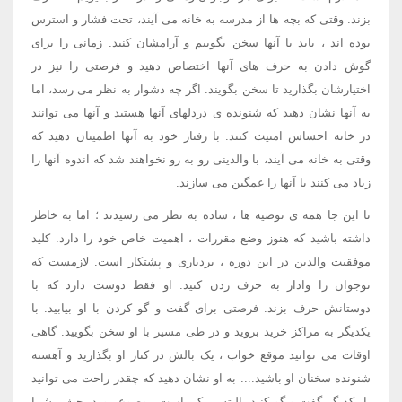
بزند. وقتی که بچه ها از مدرسه به خانه می آیند، تحت فشار و استرس
بوده اند ، باید با آنها سخن بگوییم و آرامشان کنید. زمانی را برای
گوش دادن به حرف های آنها اختصاص دهید و فرصتی را نیز در
اختیارشان بگذارید تا سخن بگویند. اگر چه دشوار به نظر می رسد، اما
به آنها نشان دهید که شنونده ی دردلهای آنها هستید و آنها می توانند
در خانه احساس امنیت کنند. با رفتار خود به آنها اطمینان دهید که
وقتی به خانه می آیند، با والدینی رو به رو نخواهند شد که اندوه آنها را
زیاد می کنند یا آنها را غمگین می سازند.
تا این جا همه ی توصیه ها ، ساده به نظر می رسیدند ؛ اما به خاطر
داشته باشید که هنوز وضع مقررات ، اهمیت خاص خود را دارد. کلید
موفقیت والدین در این دوره ، بردباری و پشتکار است. لازمست که
نوجوان را وادار به حرف زدن کنید. او فقط دوست دارد که با
دوستانش حرف بزند. فرصتی برای گفت و گو کردن با او بیابید. با
یکدیگر به مراکز خرید بروید و در طی مسیر با او سخن بگویید. گاهی
اوقات می توانید موقع خواب ، یک بالش در کنار او بگذارید و آهسته
شنونده سخنان او باشید.... به او نشان دهید که چقدر راحت می توانید
با یکدیگر گفت و گو کنید. البته ممکن است موضوع مورد بحث ، شما