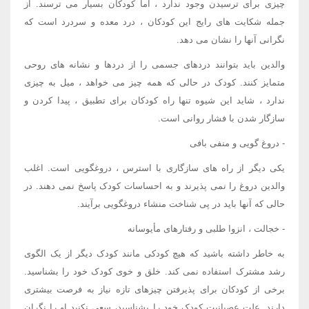
چیزی برای ترسیدن وجود ندارد ، اما کودکان بسیار می ترسند. از
جمله شکایت های رایج این کودکان ، درد معده و سردرد است که
نگرانی آنها را نشان می دهد.
والدین باید بتوانند دردهای جسمی را از دردها و نشانه های روحی
متمایز کنند. کودک در حالی که همه چیز می خواهد ، میل به چیزی
ندارد ، شاید این شیوه تنها راه کودکان برای تطبیق ، پیدا کردن و
سازگار شدن با فشار روانی است.
- دروغ گویی و منفی بافی
یکی دیگر از راه های سازگاری با استرس ، دروغگویی است. اغلب
والدین دروغ را نمی پذیرند و به احساسات کودک پاسخ نمی دهند. در
حالی که آنها باید در پی شناخت منشاء دروغگویی برآیند.
- خجالت ، انزوا طلبی و رفتارهای مأیوسانه
به خاطر داشته باشید که هیچ کودکی مانند کودک دیگر از یک الگوی
رشد مشترک استفاده نمی کند. خلق و خوی کودک خود را بشناسید.
برخی از کودکان برای پذیرفتن چیزهای تازه نیاز به فرصت بیشتری
دارند. علت عصبانیت کودک خود را بشناسید، سعی نکنید او را نگران