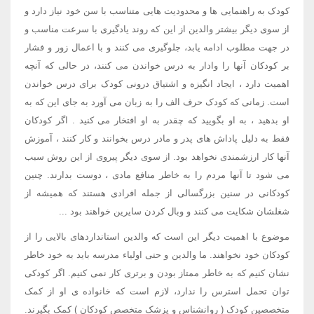
کودک به راهنمایی ها و محدودیت هایی متناسب با سن خود نیاز دارد و
از سوی دیگر بیشتر والدین از این که روند یادگیری با سرعت مناسب و
در جهت مطلوب ادامه یابد، جلوگیری می کنند و با اعمال زور و فشار
بر کودکان آنها را وادار به درس خواندن می کنند، در حالی که آنچه
اهمیت دارد ، ایجاد انگیزه و اشتیاق درونی کودک برای درس خواندن
است. زمانی که کودک حرف الف را به زبان می آورد به جای این که به
او بدهید ، به او بگویید که چقدر به او افتخار می کنید . اگر کودکان
فقط به دلیل پاداش های پدر و مادر درس بخوانند و کار کنند ، آموزش
آنها کار ارزشمندی نخواهد بود. از سوی دیگر پیروی از این روش سبب
می شود تا آنها مردم را به خاطر منافع مادی ، دوست بدارند. چنین
کودکانی در سنین بزرگسالی از جمله افرادی هستند که همیشه از
شغلشان شکایت می کنند و وبال کردن سایرین خواهند بود ...
موضوع با اهمیت دیگر این است که والدین استانداردهای بالایی را از
کودکان خود نخواهند. ما والدین و حتی اولیاء مدرسه باید به خود خاطر
نشان کنیم که به خاطر ممتاز بودن و برتری کار نمی کنیم. اگر کودکی
توان تحمل استرس را ندارد، لازم است که خانواده ی او از کمک
متخصصین کودک ( روانشناس و پزشک متخصص کودکان ) کمک بگیرند.