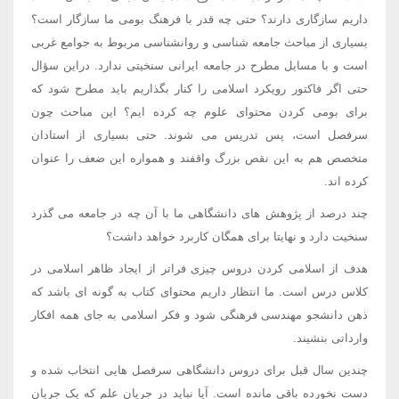
داریم سازگاری دارند؟ حتی چه قدر با فرهنگ بومی ما سازگار است؟
بسیاری از مباحث جامعه شناسی و روانشناسی مربوط به جوامع غربی
است و با مسایل مطرح در جامعه ایرانی سنخیتی ندارد. دراین سؤال
حتی اگر فاکتور رویکرد اسلامی را کنار بگذاریم باید مطرح شود که
برای بومی کردن محتوای علوم چه کرده ایم؟ این مباحث چون
سرفصل است، پس تدریس می شوند. حتی بسیاری از استادان
متخصص هم به این نقص بزرگ واقفند و همواره این ضعف را عنوان
کرده اند.
چند درصد از پژوهش های دانشگاهی ما با آن چه در جامعه می گذرد
سنخیت دارد و نهایتا برای همگان کاربرد خواهد داشت؟
هدف از اسلامی کردن دروس چیزی فراتر از ایجاد ظاهر اسلامی در
کلاس درس است. ما انتظار داریم محتوای کتاب به گونه ای باشد که
ذهن دانشجو مهندسی فرهنگی شود و فکر اسلامی به جای همه افکار
وارداتی بنشیند.
چندین سال قبل برای دروس دانشگاهی سرفصل هایی انتخاب شده و
دست نخورده باقی مانده است. آیا نباید در جریان علم که یک جریان