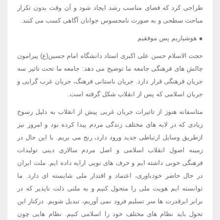
طراحی کرد که فضای مناسب رشد ایجاد شود و آن وقت بدون تکرار
مباحث سطحی و به صورت نامحسوس جوانان آگاهی کسب می کنند.
● هوشیاریم پس موفقیم
حجت الاسلام حسن علی اکبری استاد دانشگاه امام حسین(ع) پیرامون
چالش های فرهنگی جامعه ما توضیح می دهد: جامعه ما تحت تاثیر سه
جریان فرهنگی قرار دارد. جریان باستانی فرهنگ، جریان غرب گرایی و
جریان اسلامی که پس از انقلاب شکل گرفته است.
متاسفانه هنوز از تاثیرات جریان غربی پیش از انقلاب به دلیل رسوخ
زیادی که در لایه های مختلف زندگی مردم پیدا کرده بود و امروز نیز
ازطریق وسایل ارتباطی جدید ورود دارد، رنج می بریم. با این حال در
زمینه اصول انقلاب اسلامی و اصل مردم سالاری دینی تولیدات
فرهنگی خوبی داشته ایم و حرف های نویی ارایه داده ایم. ملت ایران
در حال حاضر خودباوری، اعتماد و اقتدار ملی شایسته ای دارد. ما
توانسته ایم هویت ملی را متحول کنیم و به ملتی ذلت ناپذیر که در
برابر ابرقدرت ها سر تسلیم فرود نمی آوریم، تبدیل شویم. درکنار این
تحول باید نظام های مختلف خود را اسلامی کنیم. نظام هایی چون