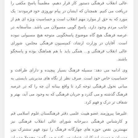
عالی انقلاب فرهنگی دستور کار قرار دهیم، مطمیناً پاسخ مکفی را
دریافت می کنیم. همچنان که ایشان در پیام نوروزی خود فرمودند: یک
مورد که به حق از موارد مهم انقلاب است و حساسیت ویژه ای هم از
جانب مردم وجود دارد، پاسخ گویی مسیولان می باشد. متأسفانه در
عرصه فرهنگ هیچ گاه موضوع پاسخگویی متوجه هیچ مسیولی نبوده
است. آقایان در وزارت ارشاد، کمیسیون فرهنگی مجلس، شورای
عالی انقلاب فرهنگی و... همگی باید با هم هماهنگ بوده و پاسخگو
باشند.
وی ادامه می دهد: مسیله فرهنگ بسیار پیچیده و دارای ظرافت و
حساسیت خاص خود است. صرف نظر از نگاه های مدیریتی بایستی به
مبانی تحول فرهنگی توجه کرد تا واقع بینانه آن چه را که در عرصه
فرهنگ گذشته و می گذرد و جریان فرهنگی که به وجود می آید، بهتر و
شفاف تر درک و فهم کرد.
علیرضا پیروزمند عضو هییت علمی دفتر فرهنگستان علوم اسلامی قم
و کارشناس فرهنگی دبیرخانه شورای عالی انقلاب فرهنگی نیز
مهمترین نقص حوزه های چهارگانه فرهنگ را نبود فهم مشترک بین
مدیران و دست اندرکاران عنوان می کند و می گوید: معمولا مدیران