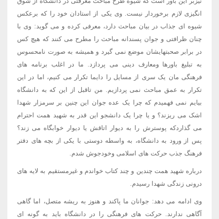
نیزبر این باور است که شیوه طرح مباحث معرفتی در دانشگاه از شوق
انگیزی لازم برخوردار نیست. وی یکی از استادان خود را که برعکس
شیوه ای جذاب در بیان مباحث دارد، معرفی کرده و می گوید: وی با
چنان ظرافتی و جوان پسندانه مباحث را مطرح می کنند که هیچ کس
در برابر صحبتهایشان موضع نمی گیرد و همیشه به صورت نامحسوس
به تبلیغ باورها ومعارف دینی می پردازد. ما در اغلب برنامه های
فرهنگی مان یک سری از مسایل را دایما تکرار می کنیم، اما در این
تکرار به عمق مباحث نمی پردازیم. من تاقبل از این که به دانشگاه
بیایم نمی فهمیدم که چرا یک عده جوان این چنین بر سرمزار شهدا
اشک می ریزند؟ و یا چرا یک دانشجو این قدر به شهید همت احترام
می گذاردکه پوسترش را به دیوار اتاقش یا دیوار خوابگاه می زند؟
پس از ورود به دانشگاه، به واسطه دوستی با یکی از بچه های دفتر
فرهنگ جذب حرکت های اسلامی وخودجوش شدم.
درباره شهید همت چندین و چند کتاب خواندم و غیرمستقیم به لایه های
درونی زندگی شهدا رسیدم.
وی ادامه می دهد: جوانان ما پاکند و هنوز به ریشه متصل، اما گاهی
آگاهی ندارند. حرکت های فرهنگی را در دانشگاه باید به گونه ای