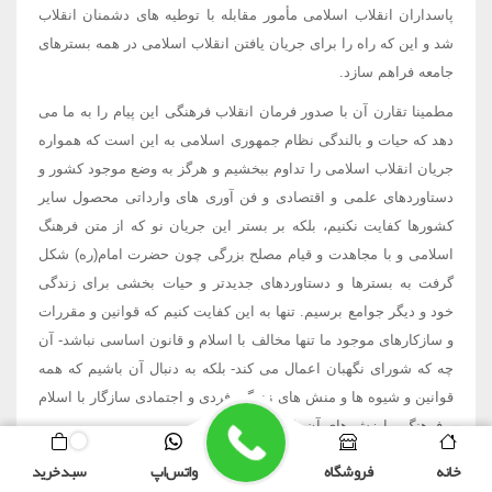
پاسداران انقلاب اسلامی مأمور مقابله با توطیه های دشمنان انقلاب
شد و این که راه را برای جریان یافتن انقلاب اسلامی در همه بسترهای
جامعه فراهم سازد.
مطمینا تقارن آن با صدور فرمان انقلاب فرهنگی این پیام را به ما می
دهد که حیات و بالندگی نظام جمهوری اسلامی به این است که همواره
جریان انقلاب اسلامی را تداوم ببخشیم و هرگز به وضع موجود کشور و
دستاوردهای علمی و اقتصادی و فن آوری های وارداتی محصول سایر
کشورها کفایت نکنیم، بلکه بر بستر این جریان نو که از متن فرهنگ
اسلامی و با مجاهدت و قیام مصلح بزرگی چون حضرت امام(ره) شکل
گرفت به بسترها و دستاوردهای جدیدتر و حیات بخشی برای زندگی
خود و دیگر جوامع برسیم. تنها به این کفایت کنیم که قوانین و مقررات
و سازکارهای موجود ما تنها مخالف با اسلام و قانون اساسی نباشد- آن
چه که شورای نگهبان اعمال می کند- بلکه به دنبال آن باشیم که همه
قوانین و شیوه ها و منش های زندگی فردی و اجتمادی سازگار با اسلام
و فرهنگ و ارزش های آن باشد.
خانه
فروشگاه
درباره‌ما
واتس اپ
سبد خرید
بنابراین شورای عالی انقلاب فرهنگی بر بستر دستاوردهای پاسداری از
خانه
سبد خرید
اپلیکیشن