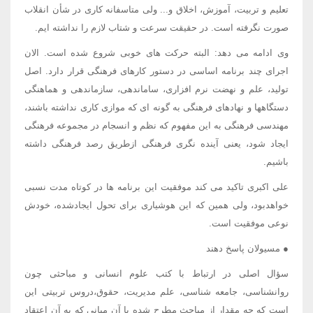
تعلیم و تربیت، آموزش، اخلاق و... ولی متاسفانه کاری در شأن انقلاب
صورت نگرفته است. در حقیقت سرعت و شتاب لازم را نداشته ایم.
وی ادامه می دهد: البته حرکت های خوبی شروع شده است. الان
اجرای چند برنامه اساسی در دستور کارهای فرهنگی قرار دارد. اصل
تولید، علم و نهضت نرم افزاری، ساماندهی، سازماندهی و هماهنگی
دستگاهها و نهادهای فرهنگی به گونه ای که موازی کاری نداشته باشند،
مهندسی فرهنگی به این مفهوم که نظم و انسجام در مجموعه فرهنگی
ایجاد شود، یعنی آینده نگری فرهنگی ازطریق رصد فرهنگی داشته
باشیم.
علی اکبری تاکید می کند موفقیت این برنامه ها در کوتاه مدت نسبی
خواهدبود، ولی همین که این هوشیاری برای تحول ایجادشده، خودش
نوعی موفقیت است.
● مسیولان پاسخ دهند
سؤال اصلی در ارتباط با کتب علوم انسانی و مباحثی چون
روانشناسی، جامعه شناسی، علم مدیریت، حقوق،دروس تربیتی این
است که چه مقدار از مباحث مطرح شده با آن مبانی که به آن اعتقاد