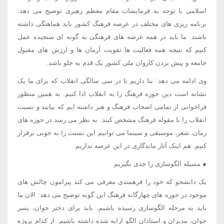
اسلامی با توجه به فرمایشات مقام معظم رهبری توضیح می دهد:
برنامه ریزی های مختلف در عرصه فرهنگ کشور باید هماهنگی داشته
باشند. ما باید در همه عرصه های فرهنگی به گونه ای سنجیده عمل
کنیم که نتیجه همه فعالیت ها تقویت آرمان ها و ارزش های مقبول
جامعه و پیش بردن کاروان ملی کشور یک قدم به جلو باشد.
وی ادامه می دهد: بنا داریم تا در سی سالگی انقلاب که برای ما یک
نشانه است دین حوزه فرهنگ را به انقلاب ادا کنیم. به همین منظور
فراخوانی از تمامی اصحاب فرهنگ و هنر داشته ایم که بیایند و نسبت
انقلاب را با مقوله فرهنگ مشخص کنند. به نظر می رسد در حوزه های
رمان، شعر، موسیقی و سینما می توانیم این نسبت را به خوبی برقرار
کنیم. هم اینک آثار ماندگاری در این عرصه نداریم.
● مسیله الگوسازی را جدی بگیریم
یک دانشجو که خود را فرهمندی معرفی می کند پیرامون چالش های
موجود در حوزه های چهارگانه فرهنگ این گونه توضیح می دهد: الان ما
باید به مرحله الگوسازی رسیده باشیم. باید برای دختر جوان، پسر
جوان، مدیران و استادان الگو ارایه شده داشته باشیم. از کدام پروژه