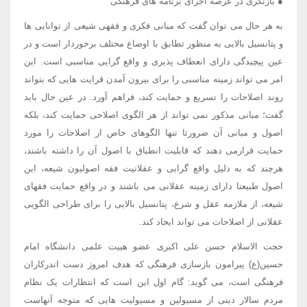
● بازنگری در عرصه اجرای برنامه های فرهنگی
به هر حال می توان گفت که مبانی فکری و فقهی شیعی از توانایی ها
و پتانسیل بالایی به منظور تطابق با اوضاع مختلف برخوردار است و در
عین پیچیدگی دارای انعطاف پذیری و واقع گرایی مناسبی است. این
امر می تواند زمینه مناسبی را برای بیرون آمدن قرایت هایی که بتواند
روند اصلاحات را تسریع و حمایت کند، فراهم آورد. در عین حال باید
گفت؛ مبانی مذکور نمی تواند از هر الگوی اصلاحی حمایت کند، بلکه
اصول و مبانی آن ضرورتا تنها الگوهای خاص از اصلاحات را مورد
حمایت قرارمی دهند که قابلیت انطباق با اصول آن را داشته باشند،
هرچند که به دلیل واقع گرایی و عقلانیت فقه اصولیون شیعه، این
اصول طبیعتا دارای زمینه عقلانی می باشند و در واقع حمایت فقهای
شیعه، از ملازمه عقل و شرع، پتانسیل بالایی را برای طراحی الگویی
عقلانی از اصلاحات می تواند ایجاد کند.
حجت الاسلام حسن علی اکبری عضو هییت علمی دانشگاه امام
حسین(ع) پیرامون بازسازی فرهنگی که هدف امروز دست اندرکاران
فرهنگی است، می گوید: گام اول این است که انتظارات یک نظام
مردم سالار دینی از مسیولین و مسیولیت هایی که متوجه آنهاست