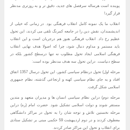
پوینده است هرساله سرفصل های جدید، دقیق تر و به روزتری مدنظر
قرار گیرد!
انقلاب ما یک نمونه کامل انقلاب فرهنگی بود. در زمانی که خیلی از
اندیشمندان، نقش دین را در جامعه کمرنگ تلقی می کردند، این تحول
عظیم رخ داد. انقلاب فرهنگی هنوز هم درجریان است و این انقلاب
باید مستمر و مداوم دنبال شود، چرا که اصولا هدف نهایی انقلاب
فرهنگی اسلامی ایجاد تحول مطلوب نه تنها درسطح کشور بلکه در
سطح دنیاست. دراین تحول سه هدف مدنظر بوده است:
مرحله اول) تحول درنظام سیاسی کشور، این تحول درسال 1357 اتفاق
افتاد و به جای نظام سیاسی کهنه و ارتجاعی گذشته، نظام جمهوری
اسلامی شکل گرفت.
مرحله دوم) دراین نظام سیاسی انسان ها و مدیران متعهد و متدین
مستقر شوند و دولت اسلامی تشکیل شود. حضرت امام (ره) دراین
مرحله نخستین تلاش و توجه شان را به تحول در مراکز دانشگاهی
معطوف کردند و در دوم اردیبهشت 59 حکمی مبنی بر تشکیل ستادی
برای انقلاب و تحول این مراکز صادر کردند.