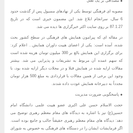
● مصداقی بر یک تعلل
مصوبه ای فرهنگی توسط یکی از نهادهای مسیول پس از گذشت حدود
6 سال، سرانجام ابلاغ شد. این مضمون خبری است که در تاریخ
87.1.27 بر روی سایت اکثر خبرگزاری ها دیده می شد.
در مقاله ای که پیرامون همایش های فرهنگی در سطح کشور بحث
شده، آمده است: یکی از اعضای هییت داوران همایش... اعلام کرد:
برای برگزاری این همایش بالغ بر 300 میلیون تومان هزینه شده است
که سهم عمده آن مربوط به تشریفات و پذیرایی می شد. بیشتر
مقالات ارایه شده در همایش قبلا و در مجلات دیگر ارایه شده بود، با
وجود این برخی از همین مقالات با قراردادی به مبلغ 500 هزار تومان
مجدداً به دبیرخانه همایش عودت داده شدند.
● پاسخگویی ضرورت مدیریت
حجت الاسلام حسن علی اکبری عضو هییت علمی دانشگاه امام
حسین(ع) نیز با اشاره به دیدگاه های مقام معظم رهبری توضیح می
دهد: دیدگاه های مقام معظم رهبری حقیقتاً جالب و جامع بوده است.
اگر فرمایشات ایشان را در دستگاه های فرهنگی به خصوص به شورای