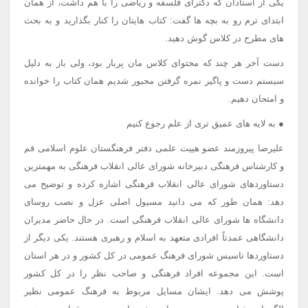
یکی از استادان که دکترای فلسفه و ریاضی را با هم داشت، از همان
ابتدای ترم رو به بچه ها گفت: کتاب هایتان را کنار بگذارید و به بحث
های مطرح در کلاس گوش دهید.
دست آخر هر چند که محتوای کلاس مان پربار بود، ولی باز به دلیل
سیستم دست و پاگیر نمره گرفتن مجبور شدیم همان کتاب را خوانده
و امتحان دهیم.
● به لایه های عمیق تری از علم رجوع کنیم
علیرضا پیروزمند عضو هییت علمی دفتر فرهنگستان علوم اسلامی قم
و کارشناس فرهنگی دبیرخانه شورای عالی انقلاب فرهنگی به مهمترین
دستاوردهای شورای عالی انقلاب فرهنگی اشاره کرده و توضیح می
دهد: همان طور که می دانید مسیول اصلی عزل و نصب روسای
دانشگاه ها شورای عالی انقلاب فرهنگی است. در حال حاضر مدیران
دانشگاهی عمدتاً افرادی متعهد به اسلام و رهبری هستند. یکی دیگر از
دستاوردها تاسیس شورای فرهنگ عمومی در کل کشور و در هر استان
است. این مجموعه افراد فرهنگی و صاحب نظر را در کل کشور
پوشش می دهد. ایشان مسایل مربوط به فرهنگ عمومی نظیر