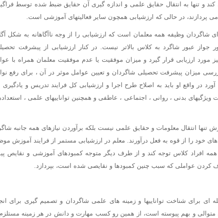
د و تنها به انتقال حقایق علمی و اندازه گیری آن حقایق ضبط شده توسط فراگیر
می پردازند، در حالی که ارزشیابی همچون سایر فعالیتهای آموزشی است.
 شاگردان وظیفه همه معلمان است که ارزشیابی را از وجه ناآگاهانه به شکل آگاهان
ر جواز عبور شاگرد به کلاس بالاتر نیست. در کنار ارزشیابی از پیشرفت تحصیلی
یز مورد ارزیابی قرار گیرد و میزان موفقیت یا عدم موفقیت معلمان همراه با ع
ررسی میزان پیشرفت تحصیلی شاگردان و تعیین عوامل موثر در آن ، برای رفع نوا
آورد در واقع او باید به اصلاح طرح اجرا و ارزشیابی کل فرایند تدریس و یادگیری بپ
ویژگیهای بدنی ، روانی ، اجتماعی ، عاطفی و همچنین تواناییهای علمی ، استعداده
 تنها انتقال معلومات و حقایق علمی نیست بلکه برآوردن نیازهای همه جانبه شا
ادهای خود را از قوه به فعل درآورند. معلم در ارزشیابی مستمر از فرایند آموزش 
مه افراد کلاس توجه کند و از طرف دیگر متوجه کمبودهای آموزشی و نقایص پی
 کردن عواملی که سبب چنین کمبودها و نقایصی شده است، بپردازد.
ه ای برای شناخت تواناییها و زمینه های علمی شاگردان و تصمیم گیری برای انجا
متوالی و بهم پیوسته است، از همین رو کسب مهارت و دانش در هر زمینه مستلزم 