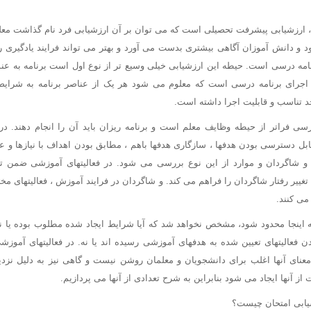
، ارزشیابی پیشرفت تحصیلی است که می توان بر آن ارزشیابی فرد نام گذاشت معلم 
و دانش آموزان آگاهی بیشتری بدست می آورد و بهتر می تواند فرایند یادگیری را
نامه درسی است. حیطه این ارزشیابی خیلی وسیع تر از نوع اول است برنامه به عنو
ا اجرای برنامه درسی است که معلوم می شود هر یک از عناصر برنامه به شرایط ی
حد تناسب و قابلیت اجرا داشته است.
درسی فراتر از حیطه وظایف معلم است و برنامه ریزان باید آن را انجام دهند. در
ل دسترسی بودن هدفها ، سازگاری هدفها باهم ، مطابق بودن اهداف با نیازها و علا
و شاگردان و موارد از این نوع بررسی می شود. در فعالیتهای آموزشی ضمن ت
غییر رفتار شاگردان را فراهم می کند. و شاگردان در فرایند آموزش ، فعالیتهای مخت
می کنند.
ه اینجا محدود شود، مشخص نخواهد شد که آیا شرایط ایجاد شده مطلوب بوده یا نه و
 فعالیتهای تعیین شده به هدفهای آموزشی رسیده اند یا نه. در فعالیتهای آموزش
عنای آنها اغلب برای دانشجویان و معلمان روشن نیست و گاهی نیز به دلیل نزد
ز آنها ایجاد می شود بنابراین به شرح تعدادی از آنها می پردازیم.
شیابی امتحان چیست؟