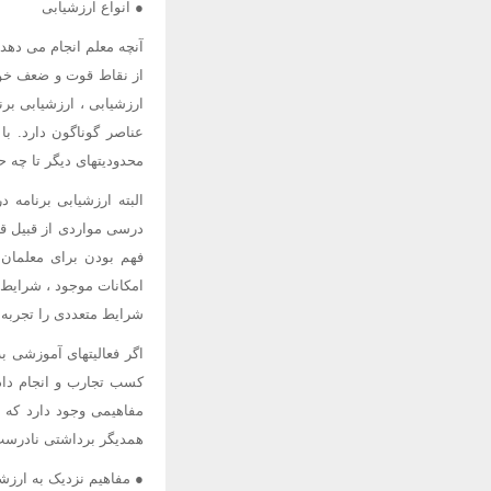
● انواع ارزشیابی
آنچه معلم انجام می دهد
از نقاط قوت و ضعف خود 
ارزشیابی ، ارزشیابی بر
عناصر گوناگون دارد. ب
محدودیتهای دیگر تا چه 
البته ارزشیابی برنامه 
درسی مواردی از قبیل قاب
فهم بودن برای معلمان 
امکانات موجود ، شرایط ت
شرایط متعددی را تجربه 
اگر فعالیتهای آموزشی ب
کسب تجارب و انجام دادن
مفاهیمی وجود دارد که م
همدیگر برداشتی نادرست ا
● مفاهیم نزدیک به ارز