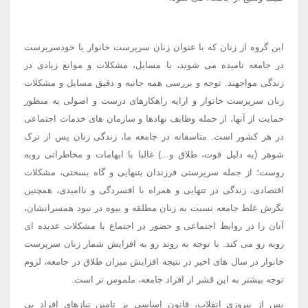
این گروه از زنان که با عنوان زنان سرپرست خانوار یا خودسرپرست
در جامعه نامیده می شوند، با مسایل، مشکلات و موانع زیادی در
زندگی مواجهند. توجه و بررسی همه جانبه و دقیق مسایل و مشکلات
زنان سرپرست خانوار و ارایه راهکارهای درست و اصولی به منظور
حمایت از آنها، از جمله وظایف نهادها و سازمان های خدمات اجتماعی
در هر کشور است. متاسفانه در جامعه ما، زندگی زنان پس از ترک
شوهر (به دلیل فوت، طلاق و...) غالبا با ابهامات و مخاطراتی روبه
روست؛ از جمله سرپرستی فرزندان بتنهایی و گاه بسختی، مشکلات
اقتصادی، زندگی در تنهایی و همراه با افسردگی و ناامیدی، همچنین
نگرش غلط جامعه نسبت به زنان مطلقه و بیوه در نبود همسرانشان،
آنان را در روابط اجتماعی و حضور در اجتماع با مشکلات عدیده ای
روبه رو می کند. با توجه به روند رو به افزایش شمار زنان سرپرست
خانوار در سال های اخیر در نتیجه افزایش میزان طلاق در جامعه، لزوم
توجه بیشتر به این قشر از افراد جامعه، ملموس تر است.
پس از پیروزی انقلاب، قانون اساسی بر تامین نیازهای افراد بی