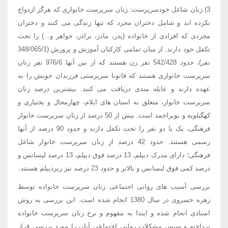
3) زنان شاغل خودسرپرست: زنان سرپرست خانواری که هرگز ازدواج
نکرده اند و شامل دختران مجرد که تنها زندگی می کنند و دختران
مجردی که افرادی از خانواده (پدر، مادر، برادر، خواهر و...) را تحت
تکفل خود دارند. از میان تمامی کارکنان آموزش و پرورش (348/065/1
نفر)، حدود 542/428 نفر زن هستند که از بین آنها 976/6 نفر زنان
سرپرست خانواری هستند که قانونا سرپرستی فرزندان خویش را به
عهده دارند و عایله مندی دریافت می کنند. بیشترین درصد زنان
سرپرست خانوار، متعلق به استان های ایلام، چهارمحال و بختیاری و
کهگیلویه و بویراحمد است. بیش از 50 درصد از زنان سرپرست خانوار
فرهنگی، یک یا دو نفر را تحت تکفل دارند و حدود 90 درصد از آنها
رسمی هستند. حدود 42 درصد از زنان سرپرست خانوار شاغل
فرهنگی؛ دارای مدرک دیپلم، 13 درصد فوق دیپلم، 13 درصد لیسانس و
درصد کمی فوق لیسانس و بالاتر و حدود 23 درصد نیز زیردیپلم هستند.
بررسی آسیب های روانی اجتماعی زنان سرپرست خانواده توسط
زهره خسروی در سال 1380 انجام شده است. این بررسی به روش
اسنادی انجام شده و ابتدا به مفهوم و نرخ زنان سرپرست خانواده
پرداخته و سپس مشکلات روانی اجتماعی آنان را مورد بررسی قرار