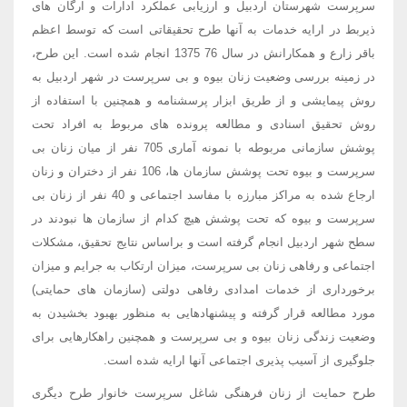
سرپرست شهرستان اردبیل و ارزیابی عملکرد ادارات و ارگان های
ذیربط در ارایه خدمات به آنها طرح تحقیقاتی است که توسط اعظم
باقر زارع و همکارانش در سال 76 1375 انجام شده است. این طرح،
در زمینه بررسی وضعیت زنان بیوه و بی سرپرست در شهر اردبیل به
روش پیمایشی و از طریق ابزار پرسشنامه و همچنین با استفاده از
روش تحقیق اسنادی و مطالعه پرونده های مربوط به افراد تحت
پوشش سازمانی مربوطه با نمونه آماری 705 نفر از میان زنان بی
سرپرست و بیوه تحت پوشش سازمان ها، 106 نفر از دختران و زنان
ارجاع شده به مراکز مبارزه با مفاسد اجتماعی و 40 نفر از زنان بی
سرپرست و بیوه که تحت پوشش هیچ کدام از سازمان ها نبودند در
سطح شهر اردبیل انجام گرفته است و براساس نتایج تحقیق، مشکلات
اجتماعی و رفاهی زنان بی سرپرست، میزان ارتکاب به جرایم و میزان
برخورداری از خدمات امدادی رفاهی دولتی (سازمان های حمایتی)
مورد مطالعه قرار گرفته و پیشنهادهایی به منظور بهبود بخشیدن به
وضعیت زندگی زنان بیوه و بی سرپرست و همچنین راهکارهایی برای
جلوگیری از آسیب پذیری اجتماعی آنها ارایه شده است.
طرح حمایت از زنان فرهنگی شاغل سرپرست خانوار طرح دیگری