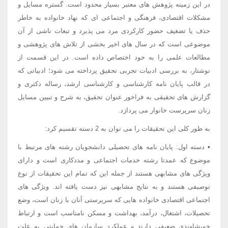
در این زمینه پژوهش های معتبر بسیار محدود است. گستره مسایل و
مشکلات اقتصادی، فرهنگی و اجتماعی ای که نهاد خانواده به خاطر
حذف یا تضغیف حضور کارکردی مرد می پذیرد و تبعات ناشی از آن
موضوعی است که در سال های اخیر بخشی از تلاش های پژوهشی و
مطالعات علمی را به خود اختصاص داده است. در این قسمت از
نوشتار، به بررسی ادبیات تجربی تحقیق پرداخته می شود؛ ادبیاتی که
در قالب پایان نامه کارشناسی و کارشناسی ارشد، رساله دکتری و
گزارش های تحقیقی به فراخور عنوان تحقیق، به شرح و تبیین مسایل
زنان سرپرست خانوار می پردازد.
به طور کلی این تحقیقات را می توان به 2 دسته تقسیم کرد:
▪ دسته اول: پایان نامه های تحصیلی دانشجویان رشته های مرتبط با
موضوع که عمدتا رشته خدمات اجتماعی و مددکاری است و دارای
ویژگی های مشابهی هستند از جمله این که تمام این تحقیقات از نوع
توصیفی هستند و به نتایج مشابهی نیز دست یافته اند. ویژگی های
اجتماعی اقتصادی خانواده هایی که سرپرستی آنان با زنان است، وضع
تحصیلات، اشتغال، درآمد، بهداشت و مسکن نامناسب است و ارتباط
خویشاوندی ضعیفی دارند و عملکرد سازمان های حمایتی به علت