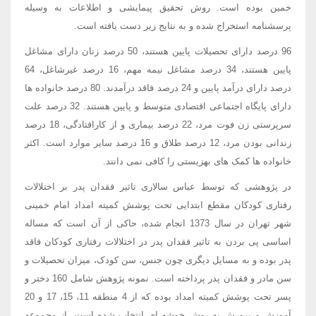
خمین بوده است. روش تحقیق پیمایشی و اطلاعات به وسیله
پرسشنامه استخراج شده و به نتایج زیر دست یافته است.
96 درصد دارای تحصیلات پایین هستند، 50 درصد زنان دارای مشاغل
پایین هستند، 34 درصد مشاغل نیمه مهم، 16 درصد غیرشاغل، 64
درصد دارای درآمد پایین و 24 درصد فاقد درآمدند. 80 درصد خانواده ها
دارای پایگاه اجتماعی اقتصادی متوسط و پایین هستند. 32 درصد علت
سرپرستی زن فوت مرد، 22 درصد بیماری و از کارافتادگی، 18 درصد
زندانی بودن مرد، 12 درصد طلاق و 16 درصد سایر موارد است. اکثر
خانواده ها کمک های بهزیستی را کافی نمی دانند.
در پژوهشی که توسط عباس سالاری تاثیر فقدان پدر بر اختلالات
رفتاری کودکان مقطع ابتدایی تحت پوشش کمیته امداد امام خمینی
شهر تهران در سال 1373 انجام شده، حاکی از آن است که مساله
اساسی پی بردن به تاثیر فقدان پدر در اختلالات رفتاری کودکان فاقد
پدر بوده و به مسایل دیگری چون جنس، سن کودک، میزان تحصیلات و
سن مادر و فقدان پدر پرداخته است. نمونه پژوهش شامل 160 دختر و
پسر تحت پوشش کمیته امداد بوده که از 4 منطقه 11، 15، 17 و 20
آموزش و پرورش به روش خوشه ای انتخاب شده است. از مجموعه