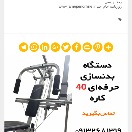
رضا ویسی
روزنامه جام جم www jamejamonline ir
Telegram
WhatsApp
LinkedIn
Google+
Twitter
Facebook
Print
Pinterest
Share