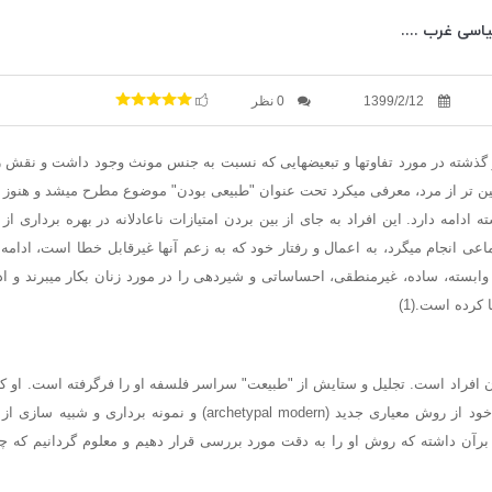
اسی غرب ....
1399/2/12
0 نظر
ر گذشته در مورد تفاوتها و تبعیضهایی که نسبت به جنس مونث وجود داشت و نقش 
ین تر از مرد، معرفی میکرد تحت عنوان "طبیعی بودن" موضوع مطرح میشد و هنوز در
 ادامه دارد. این افراد به جای از بین بردن امتیازات ناعادلانه در بهره برداری از
اعی انجام میگرد، به اعمال و رفتار خود که به زعم آنها غیرقابل خطا است، ادامه
وابسته، ساده، غیرمنطقی، احساساتی و شیردهی را در مورد زنان بکار میبرند و اد
کرده است.(1)
ن افراد است. تجلیل و ستایش از "طبیعت" سراسر فلسفه او را فرگرفته است. او
و گفتگو برای بیان نظر خود از روش معیاری جدید (archetypal modern) و نم
ا برآن داشته که روش او را به دقت مورد بررسی قرار دهیم و معلوم گردانیم که چ