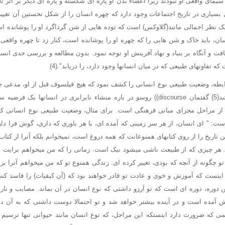
 سیمای واقعی او نبودند زیرا اعضاء بدن او پاره ای شکسته و پاره ای دیگر بر اثر ت
بسیاری در تاریخ اجتماعات وجود دارد که چهره انسان را از شکل نخستین آن تغییر
 نظر اجمالی مانند(گلاوکس) است که توده هایی از شن گرداگرد او را پوشانده ا
، باید خاک و شن هایی را که چهره او را پوشانده است، کنار زد تا چهره واقعی و 
فت و آنگاه بر بنیاد و نهاد آفرینش او توجه نمود. بدون مطالعه و بررسی جدی انسا
 تفاوتهای طبیعی که در میان انسانها وجود دارد، را دریابد".(4)
ابطه، وضعیت طبیعی نوع انسانی را کشف نمود که هیچ فیلسوف قبل از او، مدعی 
همانطور که قبلا گفته شد(5) گفتمان discourse)) روسو در باره منشاء نابرابری در انسان
ز مراحل مجزای مبانی فرهنگی است. برای مثال، وضعیت طبیعی نوع انسانی که
ت: " ای انسان، از هر سر زمینی که آمده ای، با هر باوری که داری، گوش فرا دار
ن تاریخ را از روی کتابهای همنوعانت که همه دروغ است، نمیخوانم بلکه آنرا از کتا
. هر چیزی که از طبیعت ناشی میشود نیک است. زمانی را که من میخواهم برایت با
 تو چگونه از آنچه که بودی، تغییر کرده ای. زندگی همنوع تو که من میخواهم آنرا بر
ست که آموزش و خوی و عادت تو قادر خواهند بود که (آن کیفیات) را فاسد کنند 
این دوره، دوره ای است که تو آرزو داشتی که نوع انسان در آن بماند. مصایب و نا
ی که ضرورت دارد اینستکه این مراحل، که نوع انسان مانند حیوانی تنها ترسیم