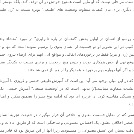
است، مراحلی نیست که او مایل است همنوع خودش در آن توقف کند، بلکه مهمتر این
یگری برای بیان کیفیات متفاوت وضعیت های "طبیعی" بویژه نسبت به "زن طبیع
 روسو از انسان در اولین بخش "گفتمان در باره نابرابری" در مورد "منشاء و
یم. در این تصویر او دو جنسیت از انسان بدوی را ترسیم نموده است که تنها و ج
نس (زن و مرد) فقط در برخوردهای اتفاقی و مواقع آنی آنهم برای ارضاء نیروی جنس
 موقع تهی از حس همکاری بودند و بدون هیچ ارجحیت و برتری نسبت به یکدیگر بعد
و اگر آنها دوباره بهم برخوردند همدیگر را از هم باز نمی شناختند.
که در این میان بوجود می آید این است که آمیزش طبیعی جنسی و غریزی با آمیز
تجربه در جوامع متمدن بشدت متفاوت میباشد.(7) بدیهی است که در "وضعیت طبیعی" آمی
و تشنگی مقایسه کرد. آن غریزه ای بود که ادامه نوع بشر را تضمین میکرد و امی
ید.
 که در مقابل قسمت معنوی و اخلاقی آن قرار میگیرد، در حقیقت تجربه انسان
عنصر اخلاقی عشق، یک احساس مصنوعی و ساختگی است که از طریق عادات و 
دقت بسیار، این عشق مصنوعی را میستودند زیرا آنها از این طریق بود که قادر م