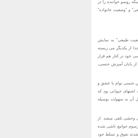
که روسو خواننده را در
ی" و "وضعیت خانواده"
ضعیت طبیعی" به نمایش
دا از یکدیگر می زیسته
ی خود در کنار هم قرار
 از پایان آمیزش جنسی،
ش جنسی توام با عشق و
زش جنسی، یک اشتهای حیوانی بود که
ال آن به سهولت بوسیله
 وحشی تلقی میشد. از
رسوم جوامع ناشی شده
یشدند تفوق و تسلط خود