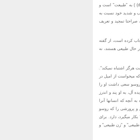
قسمت اساسی آثار و نوشته های روسو، بطور کلی، اختصاص به خداگونه ساختن و الوهیت دادنdeification) ) به "طبیعت" است و
رب و شدید خود نسبت به
 صراحتا تمجید و تعریف
ری انسانها، انتخاب کرده است، از گفته
ر حال طبیعی هستند، نه
 هرگز اشتباه نمیکند".
کرده است به آن دلیل بود که میخواست از امیل در
Sophهمسر انتخابی "امیل" نیز که روسو سعی داشت او را
آل، به او پند و اندرز
 آنچه که انسانها آنرا
که روش آموزش و پرورشی را که روسو
ار میگیرد، دارد. برای
 طبیعی" و "زن طبیعی" و