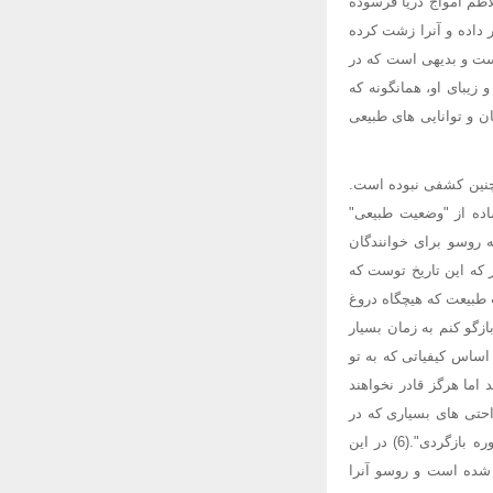
لاطم امواج دریا فرسوده
 داده و آنرا زشت کرده
ست و بدیهی است که در
زیبای او، همانگونه که
ن و توانایی های طبیعی
چنین کشفی نبوده است.
ها یک فرضیه ساده از "وضعیت طبیعی"
 روسو برای خوانندگان
 که این تاریخ توست که
ب طبیعت که هیچگاه دروغ
زگو کنم به زمان بسیار
 اساس کیفیاتی که به تو
اما هرگز قادر نخواهند
راحتی های بسیاری که در
وضعیت حاضر برایت پیش آمده است و در آینده بیشتر خواهد شد و تو احتمالا دوست داشتی که به آن دوره بازگردی".(6) در این
 شده است و روسو آنرا