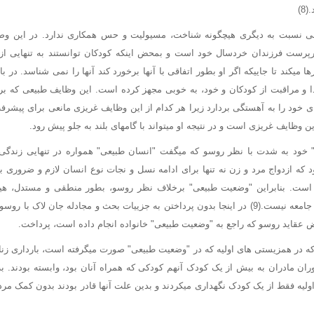
8)
 نسبت به دیگری هیچگونه شناخت، مسیولیت و حس همکاری ندارد. در این 
پرست فرزندان خردسال خود است و بمحض اینکه کودکان توانستند به تنهایی از عه
 رها میکند تا جاییکه اگر او بطور اتفاقی با آنها برخورد کند آنها را نمی شناسد. در 
ا و مراقبت از کودکان و خود، به خوبی مجهز کرده است. این وظایف طبیعی که ب
ی خود را به آهستگی بردارد زیرا هر کدام از این وظایف غریزی مانعی برای پی
ین وظایف غریزی است و در نتیجه او میتواند با گامهای بلند به جلو پیش رود.
ه" خود به شدت با نظر روسو که میگفت "انسان طبیعی" همواره در تنهایی زندگ
د که ازدواج مرد و زن نه تنها برای ادامه نسل و نجات نوع انسان لازم و ضروری بو
 است. بنابراین "وضعیت طبیعی" برخلاف نظر روسو، بطور منطقی و مستدل، هیچ
عنوان نهادی قدرتمند در جامعه نیست.(9) در اینجا بدون پرداختن به جزییات بحث و مجادله جان لا
ض عقاید روسو که راجع به "وضعیت طبیعی" خانواده انجام داده است، پرداخت.
 در همزیستی های اولیه که در "وضعیت طبیعی" صورت میگرفته است، بارداری زنا
ران مادران به بیش از یک کودک آنهم کودکی که همراه آنان بود، وابسته بودند. به
لیه فقط از یک کودک نگهداری میکردند و بدین علت آنها قادر بودند بدون کمک مردا