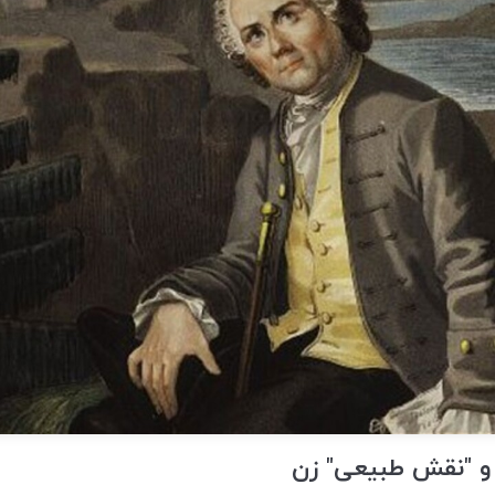
و "نقش طبیعی" زن