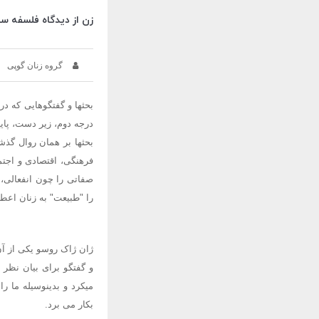
زن از دیدگاه فلسفه سی
گروه زنان گوپی
بحثها و گفتگوهایی که د
درجه دوم، زیر دست، پای
بحثها بر همان روال گذشته
فرهنگی، اقتصادی و اجتم
صفاتی را چون انفعالی، 
را "طبیعت" به زنان اعطا 
ژان ژاک روسو یکی از آ
میکرد و بدینوسیله ما ر
بکار می برد.