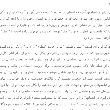
برای جداساختن آنچه که انسان از "طبیعت" بدست می آورد و آنچه که او از زندگ
 اولین روش، جدا سازی آنچه که در فطرت و ذات انسان وجود دارد با آنچه که ا
ی "امیل" را در نشان دادن آموزش و پرورشی میداند که او علیرغم تعصب عمو
ا که طبیعت در فطرت و نهاد "امیل" نهفته، او رشد و پرورش داده است تا "امیل" ر
فته است، باز دارد.
ه او برای کشف "انسان طبیعی" بنا بر حالت "فطری" و "ذاتی" او بکار برده است
ومی بود که بسیاری از فیلسوفان در آثار خود بکار برده اند و از نظر آنان، کاربر
ریخی و اثرات اجتماعی، سیاسی و برای درک همانندی روابط طبیعت و انسان در ب
ن از جمله جان لاک، مفهوم فطری، طبیعی، برای بررسی انسان در حالت و وضعیت
دیدگاهها که بینش روسو را نیز شامل میشود، وضعیت "فطری" و "طبیعی" آن وض
بیت، کسب امتیازات شغلی، تقسیم کار، مالکیت خصوصی و دیگر قوانین و نهاد
 فیلسوفان در بحثها و نوشته های خود این مفاهیم را بکار می بردند و از آنها قو
ابرابری در انسانها" بر این باور است که ما نمیتوانیم منشاء نابرابری که در میان انس
مگر آنکه واقعا بدانیم که ماهیت انسان چیست؟ مثلا