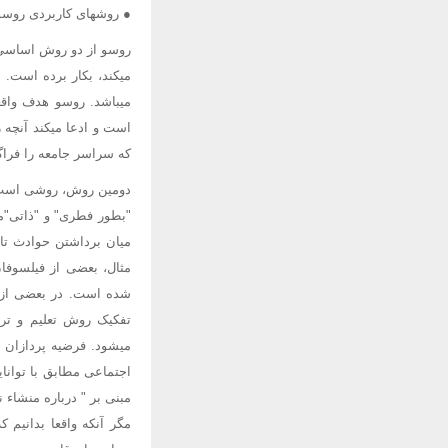
● روشهای کاربردی روسو
روسو از دو روش اساسی 
میکند، بکار برده است.
میباشد. روسو هدف واقع
است و ادعا میکند آنچه ر
که سراسر جامعه را فراگر
دومین روش، روشی است ک
"بطور فطری" و "ذاتی"مفه
میان برداشتن حوادث تا
مثال، بعضی از فیلسوفا
شده است. در بعضی از 
تفکیک روش تعلیم و تر
میشود. فرضیه پردازان و
مبنی بر " درباره منشاء ن