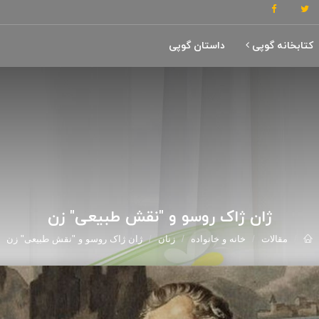
کتابخانه گوپی
داستان گوپی
ژان ژاک روسو و "نقش طبیعی" زن
مقالات
خانه و خانواده
زنان
ژان ژاک روسو و "نقش طبیعی" زن