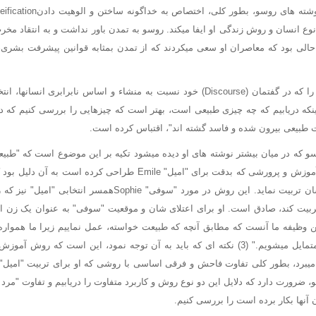
وع انسان و روش زندگی او ایفا میکند. روسو به تمدن باور نداشت و به انتقاد مخ
الی بود که معاصران او سعی میکردند که از تمدن بمثابه قوانین پیشرفت بشری،
ژان ژاک روسو، عنوانی را که در گفتمان (Discourse) خود نسبت به منشاء و اساس نابراب
نکه دریابیم که چه چیزی طبیعی است، بهتر است که چیزهایی را بررسی کنیم که د
لت طبیعی بیرون شده و فاسد گشته اند"، اقتباس کرده است.
سو که در میان بیشتر نوشته های او دیده میشود تکیه بر این موضوع است که "طبیعت
(2) برای مثال، او روش آموزش و پرورشی که بدقت برای "امیل" Emile طراحی 
دنیای فسادآمیز، یک انسان تربیت نماید. این روش در مورد "سوفی" ie
ربیت کند، صادق است. او برای اعتلای شان و موقعیت "سوفی" به عنوان یک زن ایده 
 وظیفه ما آنست که مطابق آنچه که طبیعت خواسته، عمل نماییم زیرا ما همواره به
قوانین (تمدن) مینامند، متمایل میشویم." (3) نکته ای که باید به آن توجه نمود، این است 
یبرد، بطور کلی تفاوت فاحش و فرقی اساسی با روشی که او برای تربیت "امیل" بک
، ضرورت دارد که دلایل این دو نوع روش و کاربرد متفاوت را دریابیم و تفاوت "مرد
ن آنها بکار برده است را بررسی کنیم.