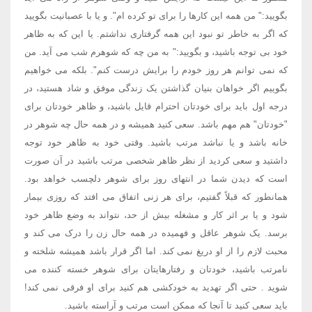
بگویید:" من همه این کارها را برای تو کرده ام". و یا با عصبانیت بگویید
که اگر به خاطر تو نبود این همه گرفتاری نداشتم. یا این که به ظاهر
خود بی توجه باشید، و بگویید:" به من چه که شوهرم شب می آید. من
که نمی توانم هر روز خودم را برایش درست کنم". بلکه می خواهیم
بگوییم اگر خواهان بنیان گذاشتن یک زندگی موفق و شاد هستید، در
درجه اول باید برای خودتان احترام قایل باشید، و ظاهر خودتان برای
"خودتان" هم مهم باشد. سعی کنید همیشه و در همه حال چه شوهر در
خانه باشد و یا نباشد مرتب باشید. وقتی خود به ظاهر خود توجه
داشتید و سعی کردید از نظر ظاهر شخصی مرتب باشید در آن صورت
است که دیدن شما در انتهای روز برای شوهر دلچسب خواهد بود.
همانطور که قبلاً گفتیم، برای هر زنی اتفاق می افتد که روزی بیمار
شود و یا بر اثر کار و مشغله بیش از حد، نتواند به وضع ظاهر خود
برسد. یک شوهر عاقل و فهمیده در همه حال زن را درک می کند و
محبت لازم را از او دریغ نمی کند. اما اگر قرار باشد همیشه شلخته و
نامرتب باشید، خودتان و رفتارهایتان برای شوهر خسته کننده می
شوید . حتی اگر تهدید به خودکشی هم کنید برای او فرقی نمی کند!
باید سعی کنید تا آنجا که ممکن است مرتب و آراسته باشید.