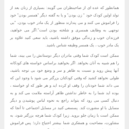
همانطور که عده ای از صاحبنظران می گویند: بسیاری از زنان بعد از
تولد اولین کودک خود " زن بودن" و یا به گفته دیگر "همسر بودن" خود
را فراموش می کنند و می پندارند منظور از یک مادر خوب بودن، "بی
توجهی به وظایف همسری و شلخته بودن است".اگر می خواهید،
فرزندان خوب و زندگی موفق داشته باشید، باید سعی کنید علاوه بر
یک مادر خوب ، یک همسر وظیفه شناس باشید.
ممکن است کودک شما وقتی مادران دیگر دوستانش را می بیند، شما
را هم شبیه به آنان بخواهد. اگر بخواهید براساس خواسته های کودکانه
آنها پیش روید و نسبت به ظاهر و سر و وضع خود بی توجه باشید،
طولی نخواهد کشید که وقتی کودکتان بزرگتر می شود با وجود این که
می داند شما خودتان را وقف او کرده اید و هر طور که او خواسته ،
بوده اید شما را به خاطر نداشتن ظاهر آراسته ملامت می کند و به
دنبال کسی می رود که بتواند راجع به نحوه لباس پوشیدن و دیگر
مسایل با او مشورت کند. پسسعی کنید در مسایل اجتماعی تا آنجا که
ممکن است با زمان جلو بروید. زیرا کودک شما هرچه بزرگتر شود، به
مشاورت، مصاحبت و همفکری شما بیشتر احتیاج دارد؛ پس فراموش