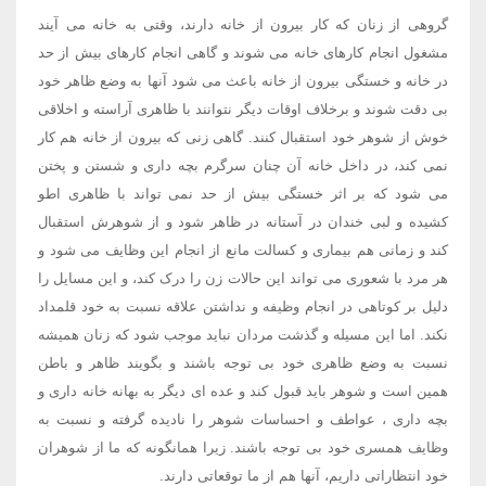
گروهی از زنان که کار بیرون از خانه دارند، وقتی به خانه می آیند
مشغول انجام کارهای خانه می شوند و گاهی انجام کارهای بیش از حد
در خانه و خستگی بیرون از خانه باعث می شود آنها به وضع ظاهر خود
بی دقت شوند و برخلاف اوقات دیگر نتوانند با ظاهری آراسته و اخلاقی
خوش از شوهر خود استقبال کنند. گاهی زنی که بیرون از خانه هم کار
نمی کند، در داخل خانه آن چنان سرگرم بچه داری و شستن و پختن
می شود که بر اثر خستگی بیش از حد نمی تواند با ظاهری اطو
کشیده و لبی خندان در آستانه در ظاهر شود و از شوهرش استقبال
کند و زمانی هم بیماری و کسالت مانع از انجام این وظایف می شود و
هر مرد با شعوری می تواند این حالات زن را درک کند، و این مسایل را
دلیل بر کوتاهی در انجام وظیفه و نداشتن علاقه نسبت به خود قلمداد
نکند. اما این مسیله و گذشت مردان نباید موجب شود که زنان همیشه
نسبت به وضع ظاهری خود بی توجه باشند و بگویند ظاهر و باطن
همین است و شوهر باید قبول کند و عده ای دیگر به بهانه خانه داری و
بچه داری ، عواطف و احساسات شوهر را نادیده گرفته و نسبت به
وظایف همسری خود بی توجه باشند. زیرا همانگونه که ما از شوهران
خود انتظاراتی داریم، آنها هم از ما توقعاتی دارند.