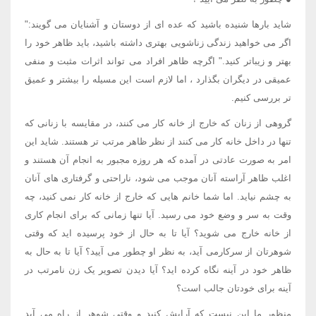
شاید بارها شنیده باشید که عده ای از دوستان و آشنایان می گویند:"
اگر می خواهید زندگی زناشویی بهتری داشته باشید، باید ظاهر خود را
بهتر و زیباتر کنید." اگرچه ظاهر افراد می تواند اثرات مثبت و منفی
عمیقی در دیگران بگذارد ، اما لازم است این مسیله را بیشتر و عمیق
تر بررسی کنیم.
گروهی از زنان که خارج از خانه کار می کنند، در مقایسه با زنانی که
تنها در داخل خانه کار می کنند از نظر ظاهر مرتب تر هستند. شاید این
امر به صورت عادتی در آمده که هر روزه مجبور به انجام آن هستند و
اغلب ظاهر آراسته آنان موجب می شود، ناراحتی و گرفتاری های آنان
به چشم نیاید. اما شما خانم هایی که خارج از خانه کار نمی کنید، چه
وقت به سر و وضع خود می رسید. آیا تنها زمانی که برای انجام کاری
از خانه خارج می شوید؟ آیا تا به حال از خود پرسیده اید که وقتی
شوهرتان از سرکارمی آید، به نظر او چطور می آیید؟ آیا تا به حال به
ظاهر خود در آینه نگاه کرده اید؟ آیا دیدن تصویر یک زن نامرتب در
آینه برای خودتان جالب است؟
منظور ما این نیست که آرایش کنید و وقتی شوهر از راه می آید