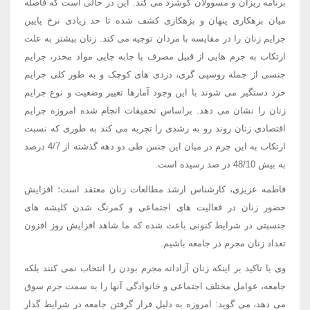
برنامه ریزان و مسوولان گوشزد می کند. این در حالی است که فاصله
میان بزهکاری پنهان و بزهکاری کشف شده تا حد زیادی نرخ پایین
جرایم زنان را در مقایسه با مردان توجیه می کند. زنان بیشتر به علت
ارتکاب به جرم هایی از قبیل مصرف یا جابه جایی مواد مخدر، جرایم
جنسی از جمله روسپی گری، دزدی های کوچک و به طور کلی جرایم
خرد دستگیر می شوند با این وجود آمارها تغییر وضعیت و نوع جرایم
زنان را نشان می دهد. براساس تحقیقات انجام شده امروزه جرایم
اقتصادی زنان روند رو به رشدی را تجربه می کند به طوری که نسبت
ارتکاب به این جرم در میان این جنس طی دو دهه گذشته از 4/7 درصد
به بیش 48/10 در صد رسیده است.
فاطمه عزیزی، کارشناس ارشد مطالعات زنان معتقد است؛ افزایش
حضور زنان در فعالیت های اجتماعی و کمرنگ شدن کلیشه های
جنسیتی در شرایط کنونی باعث شده که ما شاهد افزایش روز افزون
تعداد زنان مجرم در جامعه باشیم.
وی با تاکید بر اینکه زنان آزادانه مجرم بودن را انتخاب نمی کنند بلکه
جامعه، عوامل مختلف اجتماعی و خانوادگی آنها را به سمت جرم سوق
می دهد، می گوید: امروزه به دلیل قرار گرفتن جامعه در شرایط گذار