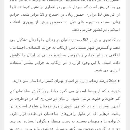
رو به افزایش است که سردار حسین ذوالفقاری جانشین فرمانده ناجا
از افزایش 10 برابری حضور زنان در اجتماع و 13 برابر شدن جرایم
زنان نسبت به دوره های قبل به خصوص پیش از پیروزی انقلاب
اسلامی در کشور خبر می دهد.
به گفته وی بیش از 5/3 دصد زندانیان در زندان ها را زنان تشکیل می
دهند و گسترش شهر نشینی سن ارتکاب به جرایم اقتصادی، اجتماعی،
اخلاقی و سایر جرایم و همچنین محدوده جنسی در ایران را کاهش
داده است. با این وجود از زنان در ارتکاب به جرایم بیشتر استفاده
ابزاری می شود.
● 2/32 درصد زندانیان زن در استان تهران کمتر از 18سال سن دارند
خورشید که از وسط آسمان می گذرد حیاط چهار گوش ساختمان کم
کم خلوت و خلوت تر می شود. از میان دو سربازی که در دو طرف در
آهنی ایستاده اند رد که می شوی راهرو همچنان شلوغ است و در
پشت درهایی که در طول راهروهای ساختمان دو طبقه قرار دارد،
خانواده ها و متهمان دستبند به دست منتظر و نگران ایستاده اند. چند
نفری در گوشی صحبت می کنند و سرباز قدبلندی مانع ورود مردی به