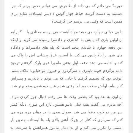
خوره؟ می دانم که می داند از ظاهرش می توانم حدس بزنم که چرا
دستبند به دست گوشه حیاط چهار گوش دادسر ایستاده، شاید برای
همین است که وقتی می پرسم چرا گرفتنت؟
با بی خیالی جواب می دهد: مواد آهسته می پرسم معتادی یا... ؟ برایم
از اولین باری که پایش به کلانتری و دادسرا رسیده می گوید و اینکه
این دفعه چهارم یا شایدم پنجم است که پله های دادسراها و دادگاه
های شهر را بالا پایین می کند. با آستین عرق پیشانی اش را پاک می
کند و ادامه می دهد: دفعه اول وقتی مامورا توی پارک گرفتنم ترجیح
دادم برگردم خونه ناپدری تا سرگردون و حیرون تو خیابونا علاف بشم.
آنوقت بود که تصمیم گرفتم تا جایی که می تونم با ناپدریم و پسراش
کنار بیام. اولش سخت بود اما وقتی شدم عین خودشون وضع بهتر شد.
از اون به بعد بود که بعضی وقت ها می رفتم دنبال جور کردن مواد.
آخه مادرم می گفت بقیه خیلی تابلو هستن. تازه این طوری دیگه کمتر
سر من تو خونه دعوا می شد. سوال بعدی را در دهان مزه مزه می
کنم که سربازی که کنار در بزرگ آهنی بالای پله ها ایستاده چندین بار
اسمی را تکرار می کند و او به دنبال مامور همراهش با سرعت به