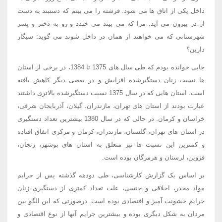
داخل یکی از اتاق ها می شود. فرشته را می بینم که دستبند به دست
از در بیرون می آید. مرا که می بیند می خندد و رو به دختر و پسر
شهرستانی که می خواهند از همان در داخل شوند می گوید: سیگار
دارین؟
جایی خوانده بودم که طی سال های 1375 تا 1384، در برخی از استان
ها نسبت زنان دستگیرشده افزایش و در بعضی دیگر کاهش یافته
است. استان هایی که در سال 1375 نسبت دستگیرشده بالاتری داشتند
عبارت بودند از استان های تهران، مازندران، گیلان، آذربایجان شرقی،
خراسان و کرمان. در حالی که در سال 1380 بیشترین تعداد دستگیری
در استان های تهران، گلستان، مازندران، کرمان و مرکزی اتفاق افتاده
و کمترین این نسبت ها نیز متعلق به استان های بوشهر، زنجان،
قزوین، لرستان و هرمزگان بوده است.
بر اساس یک گزارش کارشناسی، طی دودهه گذشته پس از جرایم
مواد مخدر، اخلاقی و جنسی، علت تعداد کمتری از دستگیری زنان
جرایم خشونت آمیز و اقتصادی بوده است. درصورتی که این الگو بین
مردان به شکل دیگری بوده و بیشترین جرایم آنها از نوع اقتصادی و