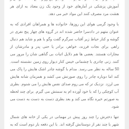
آموزش پزشکی در آمارهای خود از وجود یک زن معتاد به ازای هر
هشت مرد مصرف کنند این مواد خبر می دهد.
با وجود گرمی هوای این روزها، خانواده ها و همراهان افرادی که به
عنوان متهم در دادسرا حاضر شده اند در گروه های چهار پنج نفری در
گوشه و کنار حیاط زیر آفتاب سرگرم گفت وگو با هم و شاید هم دنبال
راهی برای نجات فرزند، خواهر، برادر یا حتی پدر و مادرشان از
مجازات هستند. بعضی ها هم دلایل اثبات بی گناهی شان را مرور می
کنند. زنی چادری با چشمانی خیس کنار دیوار روی زمین نشسته است.
50 ساله به نظر می رسد. مدام با گوشه چادر اشک هایش را پاک می
کند اما دوباره چادر را روی صورتش می کشد و همزمان شانه هایش
می لرزد. نزدیک تر که می روم صدای نفس هایش را می شنوم. بطری
آب کوچکی را که با خود آورده ام به سمتش می گیرم. برای چند لحظه
به صورتم خیره نگاه می کند و بعد بطری دست به دست به دست می
شود.
تنها دخترش را چند روز پیش در مهمانی در یکی از خانه های شمال
شهر با چند نفر از دوستانش گرفته اند. با این دفعه بار دوم است که به