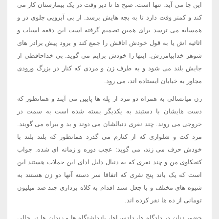
این جا می آید. تنها است. صبح ها تا دیر وقت در یک بیمارستان کار می
کند و کمتر وقت دارد تا به بچه هایش برسد. از بی آبرویی جلوی در و
همسایه می ترسد برای همین تصمیم گرفته است این دفعه اسباب و
اثاثیه اش یا به قول خودش اتاقش را جمع کند و برود پیش برادر های
شوهر خدابیامرزش. اینها را خودش برایم می گوید. بی خداحافظی از
جایش بلند می شود و به طرف زن و مردی که کنار در بزرگ ورودی
مجاور به خیابان ایستاده اند، می رود.
زن میانسالی به همراه دو مرد از پله ها پایین می آیند و همانطور که
دست هایشان با دستبند به یکدیگر بسته شده است به سمت در
خروجی می روند. چند نفری دنبالشان می دوند و بد و بیراه می گویند.
مرد کت و شلواری که از کنارم می گذرد همانطور که بلند بلند با
خودش حرف می زند، می گوید: عجب دوره و زمانه ای شده. جواب
کنجکاوی من و چند نفری که به دنبال دلیل ادای این جملات هستند این
است که یک باند پنج نفری که اتفاقا سر دسته آنها دو زن هستند به
شیوه های مختلف و با جعل سند اقدام به کلاه برداری چند صد میلیون
تومانی از ده ها نفر کرده اند.
حضور زنان در دادگاه ها، دادسراها، بازداشتگاه ها و زندان ها در حالی