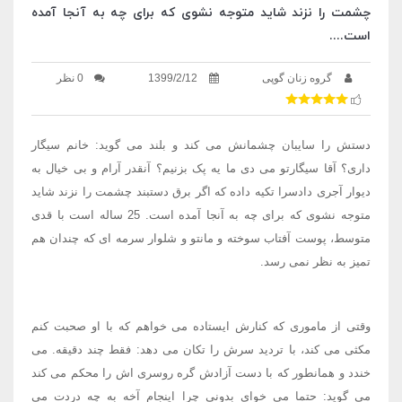
چشمت را نزند شاید متوجه نشوی که برای چه به آنجا آمده
است....
گروه زنان گوپی
1399/2/12
0 نظر
دستش را سایبان چشمانش می کند و بلند می گوید: خانم سیگار
داری؟ آقا سیگارتو می دی ما یه پک بزنیم؟ آنقدر آرام و بی خیال به
دیوار آجری دادسرا تکیه داده که اگر برق دستبند چشمت را نزند شاید
متوجه نشوی که برای چه به آنجا آمده است. 25 ساله است با قدی
متوسط، پوست آفتاب سوخته و مانتو و شلوار سرمه ای که چندان هم
تمیز به نظر نمی رسد.
وقتی از ماموری که کنارش ایستاده می خواهم که با او صحبت کنم
مکثی می کند، با تردید سرش را تکان می دهد: فقط چند دقیقه. می
خندد و همانطور که با دست آزادش گره روسری اش را محکم می کند
می گوید: حتما می خوای بدونی چرا اینجام آخه به چه دردت می