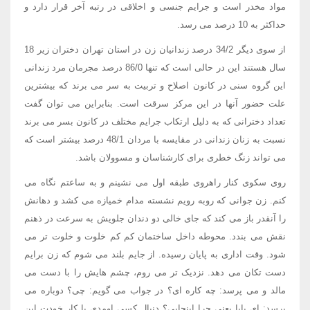
مواد مخدر است و جرایم جنسی و اخلاقی در رتبه آخر قرار دارد و
حداکثر به 10 درصد می رسد.
از سوی دیگر 34/2 درصد زندانیان زن در استان تهران دختران زیر 18
سال هستند این در حالی است که تنها 86/0 درصد مجرمان مرد زندانی
این گروه سنی در کانون اصلاح و تربیت به سر می برند که بیشترین
علت حضور آنها در این مرکز سرقت است. بنابراین می توان گفت
تعداد دخترانی که به دلیل ارتکاب جرایم مختلف در کانون بسر می برند
نسبت به زنان زندانی در مقایسه با مردان 48/1 درصد بیشتر است که
می تواند زنگ خطری برای کارشناسان و مسوولان باشد.
روی سکوی کنار راهروی طبقه اول می نشینم و به ساعتم نگاه می
کنم. زن جوانی که روبه رویم نشسته مدام خمیازه می کشد و دهانش
را آنقدر باز می کند که جای خالی دو دندان جلویش به سرعت در ذهنم
نقش می بندد. محوطه داخل ساختمان کم کم خلوت و خلوت تر می
شود. وقت اداری به پایان رسیده. از جایم بلند می شوم که زن برایم
دست تکان می دهد. نزدیک تر می روم، چشم هایش را با دست می
مالد و می پرسد: چه کاره ای؟ در جواب می گویم: چی؟ دوباره می
پرسد: ای بابا یعنی چرا اینجایی؟ دنبال کسی اومدی یا کار خودت این