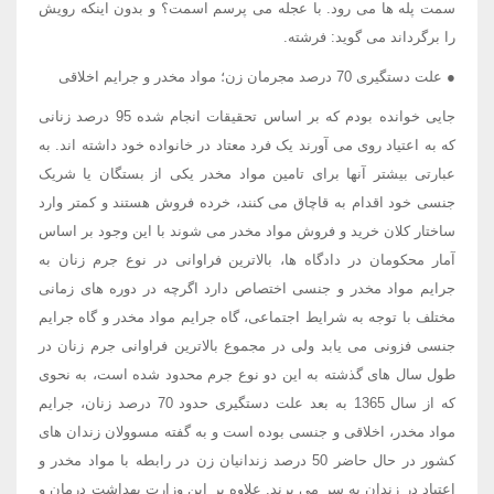
سمت پله ها می رود. با عجله می پرسم اسمت؟ و بدون اینکه رویش
را برگرداند می گوید: فرشته.
● علت دستگیری 70 درصد مجرمان زن؛ مواد مخدر و جرایم اخلاقی
جایی خوانده بودم که بر اساس تحقیقات انجام شده 95 درصد زنانی
که به اعتیاد روی می آورند یک فرد معتاد در خانواده خود داشته اند. به
عبارتی بیشتر آنها برای تامین مواد مخدر یکی از بستگان یا شریک
جنسی خود اقدام به قاچاق می کنند، خرده فروش هستند و کمتر وارد
ساختار کلان خرید و فروش مواد مخدر می شوند با این وجود بر اساس
آمار محکومان در دادگاه ها، بالاترین فراوانی در نوع جرم زنان به
جرایم مواد مخدر و جنسی اختصاص دارد اگرچه در دوره های زمانی
مختلف با توجه به شرایط اجتماعی، گاه جرایم مواد مخدر و گاه جرایم
جنسی فزونی می یابد ولی در مجموع بالاترین فراوانی جرم زنان در
طول سال های گذشته به این دو نوع جرم محدود شده است، به نحوی
که از سال 1365 به بعد علت دستگیری حدود 70 درصد زنان، جرایم
مواد مخدر، اخلاقی و جنسی بوده است و به گفته مسوولان زندان های
کشور در حال حاضر 50 درصد زندانیان زن در رابطه با مواد مخدر و
اعتیاد در زندان به سر می برند. علاوه بر این وزارت بهداشت درمان و