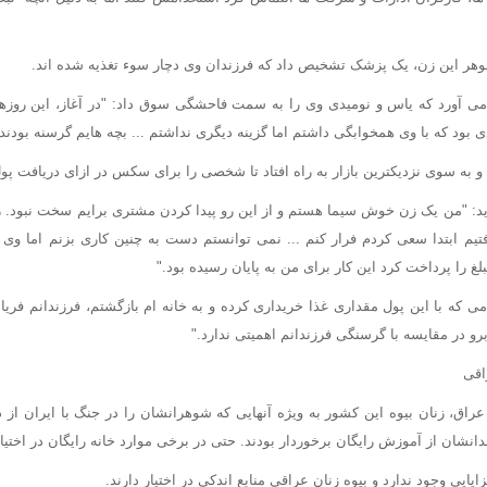
هر این زن، یک پزشک تشخیص داد که فرزندان وی دچار سوء تغذیه شده اند.
اد می آورد که یاس و نومیدی وی را به سمت فاحشگی سوق داد: "در آغاز، این روزها
 بود که با وی همخوابگی داشتم اما گزینه دیگری نداشتم ... بچه هایم گرسنه بودند.
 به سوی نزدیکترین بازار به راه افتاد تا شخصی را برای سکس در ازای دریافت پول 
گوید: "من یک زن خوش سیما هستم و از این رو پیدا کردن مشتری برایم سخت نبود. 
رفتیم ابتدا سعی کردم فرار کنم ... نمی توانستم دست به چنین کاری بزنم اما وی
لغ را پرداخت کرد این کار برای من به پایان رسیده بود."
ی که با این پول مقداری غذا خریداری کرده و به خانه ام بازگشتم، فرزندانم فریا
و در مقایسه با گرسنگی فرزندانم اهمیتی ندارد."
اقی
عراق، زنان بیوه این کشور به ویژه آنهایی که شوهرانشان را در جنگ با ایران از
انشان از آموزش رایگان برخوردار بودند. حتی در برخی موارد خانه رایگان در اختیا
ایایی وجود ندارد و بیوه زنان عراقی منابع اندکی در اختیار دارند.