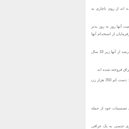
بر اثر جنگ بیوه شده اند از روی ناچاری به
 آنها روز به روز بدتر
ایان از استخدام آنها
وی افزود: "این سازمان (NGO) ناپدید شدن حدود 4 هزار زن را از مارس 2003 تاکنون مستند کرده که 20 درصد از آنها زیر 18 سال
اق فروخته شده اند.
هرچند آمار دقیقی درباره تعداد کلی زنان بیوه در عراق وجود ندارد اما وزارت امور زنان این کشور می گوید: دست کم 350 هزار زن
ن تصمیمات خود از جمله
رگری جنسی به یک عراقی