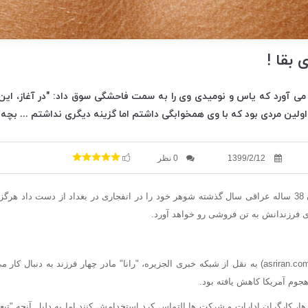
 بقا !
یاد می آورد که یاس و نومیدی وی را به سمت فاحشگی سوق داد: "در آغاز، این
ولین مردی بود که با وی همخوابگی داشتم اما گزینه دیگری نداشتم ... بچه 
1399/2/12
0 نظر
زمانی که "رانا جلیل" زن 38 ساله عراقی سال گذشته شوهر خود را در انفجاری در بغداد از دست دا
ی فرزندانش به تن فروشی رو خواهد آورد.
به گزارش عصر ایران (asriran.com) به نقل از شبکه خبری الجزیره، "رانا" مادر چهار فرزند به 
جوم آمریکا کاهش یافته بود.
ا، کارگران ادارات و شرکت ها التماس کرد استخدامش کنند اما به دلیل آنچه "تب