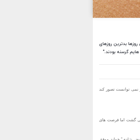
 روزها بدترین روزهای
هایم گرسنه بودند."
د هرگز نمی توانست تصور کند
دنبال کار می گشت اما فرصت های
عیض نژادی" خواند موفق