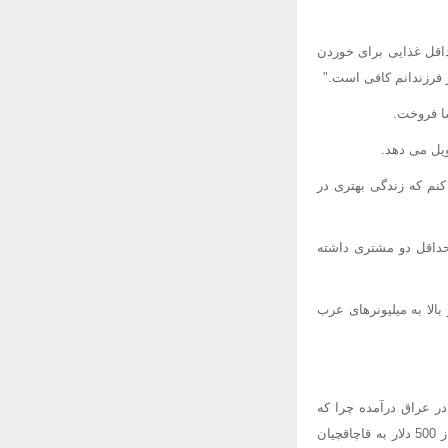
داقل غذایی برای خوردن
 فرزندانم کافی است."
شا فروخت.
یل می دهد.
کنم که زندگی بهتری در
 حداقل دو مشتری داشته
الا به میلیونرهای عرب
ر عراق درآمده چرا که
فقر در این کشور رو به افزایش است و خانواده های مستاصل گاهی اوقات دختران خود را در ازای کمتر از 500 دلار به قاچاقچیان