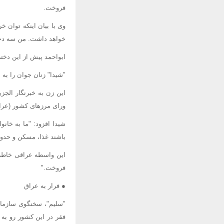
فروخت.
وی با بیان اینکه توان 
خواهد داشت. من سه دختر
ابواحمد پیش از این دخت
"شیدا" زنان جوان را به
این زن به خبرنگار الجز
ورای مرزهای کشور (عراق
شیدا افزود: "ما به خان
باشند غذا، مسکن و حدود 10 دلار پول به آنها خواهیم دا
این واسطه عراقی خاطرنش
فروخت."
● فرار به عراق
"سلیم"، سخنگوی سازمان