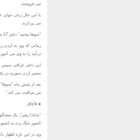
می فروشند.
با این حال زنان جوان 
می پردازند.
"سوها محمد" دختر 17 ساله پس از مرگ پدر خود از سوی مادرش که خود یک زن روسپی است به یک باند عراقی فروخته شد.
زمانی که وی به اردن ر
درآمد را به وی می آموزن
این دختر عراقی سپس به
مسیر اردن سوریه در رفت
بعد از شش ماه "سوها" م
من مراقبت می کند."
● قاچاق
"مایادا زهیر"، یک سخنگ
کشور جنگ زده به کشورها
وی در این باره اظهار د