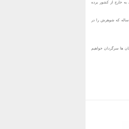
به خارج از کشور برده
گزارش می افزاید: "با این حال فاحشگی تنها گزینه ای است که اکنون برای لطیف - یک بیوه زن 27 ساله که شوهرش را در
بان ها سرگردان خواهیم