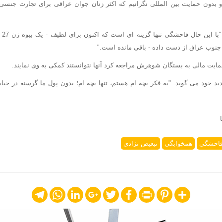
 بدون حمایت بین المللی نگرانیم که اکثر زنان جوان عراقی برای تجارت جنسی 
این 
 جنوب عراق از دست داده - باقی مانده است."
مایت مالی به بستگان شوهرش مراجعه کرد آنها نتوانستند کمکی به وی نمایند.
 خود می گوید: "به فکر بچه ام هستم، تنها بچه ام؛ بدون پول ما گرسنه در خیا
احشگی
همخوابگی
تبعیض نژادی
Telegram
WhatsApp
LinkedIn
Google+
Twitter
Facebook
Print
Pinterest
Share