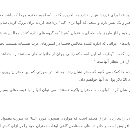
خرید غذا برای فرزندانش را ندارد به الجزیره گفت: "مطمیم دخترم هرجا که باشد ح
 و یک پسر دارم و مبلغی که آنها برای "لینا" پرداخت کردند برای بزرگ کردن سایر
ر خود را از طریق واسطه ای با عنوان "شیدا" به گروه های اداره کننده مجالس فح
 باندهای عراقی که اداره کننده مجالس فحشا در کشورهای عرب همسایه هستند، تحو
یره گفت: "وظیفه ام این است که زنانی جوان از خانواده های مستمند را متقاعد 
) در انتظار آنهاست."
واده ها کمک می کنیم که دخترانشان زنده بمانند. در صورتی که این دختران روزی
د."
ان کرد: "اولویت ما دختران باکره هستند ، می توان آنها را با قیمت های بسیار ب
 آزادی زنان عراق معتقد است که مواردی همچون مورد "لینا" به صورت معمول د