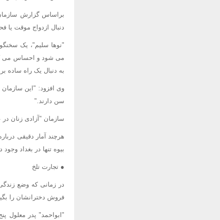
دنبال ازدواج موقت یا فح
"نوها سلیم"، یک سخنگوی
می شود و احساس می کنی
به دنبال یک راه ساده ب
سن دارند."
سازمان "آزادی زنان در 
بیوه تنها در بغداد وجود د
● تجارت تلخ
در زمانی که وضع زندگی 
فروش دخترانشان را بگیر
"ابواحمد" پدر معلول پن