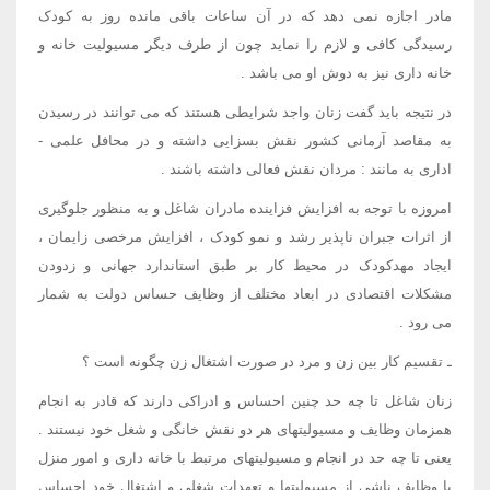
مادر اجازه نمی دهد که در آن ساعات باقی مانده روز به کودک
رسیدگی کافی و لازم را نماید چون از طرف دیگر مسیولیت خانه و
خانه داری نیز به دوش او می باشد .
در نتیجه باید گفت زنان واجد شرایطی هستند که می توانند در رسیدن
به مقاصد آرمانی کشور نقش بسزایی داشته و در محافل علمی -
اداری به مانند : مردان نقش فعالی داشته باشند .
امروزه با توجه به افزایش فزاینده مادران شاغل و به منظور جلوگیری
از اثرات جبران ناپذیر رشد و نمو کودک ، افزایش مرخصی زایمان ،
ایجاد مهدکودک در محیط کار بر طبق استاندارد جهانی و زدودن
مشکلات اقتصادی در ابعاد مختلف از وظایف حساس دولت به شمار
می رود .
ـ تقسیم کار بین زن و مرد در صورت اشتغال زن چگونه است ؟
زنان شاغل تا چه حد چنین احساس و ادراکی دارند که قادر به انجام
همزمان وظایف و مسیولیتهای هر دو نقش خانگی و شغل خود نیستند .
یعنی تا چه حد در انجام و مسیولیتهای مرتبط با خانه داری و امور منزل
با وظایف ناشی از مسیولیتها و تعهدات شغلی و اشتغال خود احساس