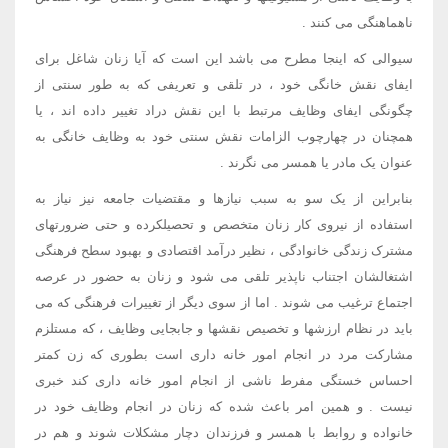
ناهماهنگی می کنند .
سیوالی که اینجا مطرح می باشد این است که آیا زنان شاغل برای
ایفای نقش خانگی خود ، در تلقی و تعریفی که به طور سنتی از
چگونگی ایفای وظایف مرتبط با این نقش دراد تغییر داده اند ، یا
همچنان در چهارچوب الزامات نقش سنتی خود به وظایف خانگی به
عنوان یک مادر یا همسر می نگرند .
بنابراین از یک سو به سبب نیازها و مقتضیات جامعه نیز نیاز به
استفاده از نیروی کار زنان متخصص و تحصیلکرده و حتی ضرورتهای
مشترک زندگی خانوادگی ، نظیر درآمد اقتصادی و بهبود سطح فرهنگی
اشتغالشان اجتناب ناپذیر تلقی می شود و زنان به حضور در عرصه
اجتماع ترغیب می شوند . اما از سوی دیگر از تغییرات فرهنگی که می
باید در نظام ارزشها و تخصیص نقشها و جابجایی وظایف ، که مستلزم
مشارکت مرد در انجام امور خانه داری است بطوری که زن کمتر
احساس خستگی مفرط ناشی از انجام امور خانه داری کند خبری
نیست . و همین امر باعث شده که زنان در انجام وظایف خود در
خانواده و روابط با همسر و فرزندان دچار مشکلات شوند و هم در