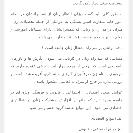
پیشرفت شغل دچار رکود گردند .
به طور کلی باید گفت میزان انتظار زنان از همسرانشان در انجام
امور خانه متفاوت استو بستگی به عواملی از جمله تحصیلات زن ،
میزان درآمد زن و زنانی که همسرانشان دارای مشاغل آموزشی (
معلم ، دبیر یا مدیر مدرسه ) هستند متفاوت می باشد .
ـ چه موانعی بر سر راه اشتغال زنان جامعه است ؟
مسایلی که سد راه زنان در کاریابی می شود ، نگرش ها و باورهای
ناصحیحی است که برخی از مردم دچار آنند . برخی عقیده دارند که
موجودی به نام زن صرفاً برای کارهای خانه داری آفریده شده است و
لزومی ندارد در خارج از منزل به فعالیتی مشغول باشد .
عوامل متعدد اقتصادی ، اجتماعی ، قانونی و فرهنگی ویژه ای در
جامعه وجود دارد که مانع از افزایش مشارکت زنان در فعالیتهای
اقتصادی می شود . این موانع به سه گروه تقسیم می شود :
الف) موانع اقتصادی
ب) موانع اجتماعی - قانونی