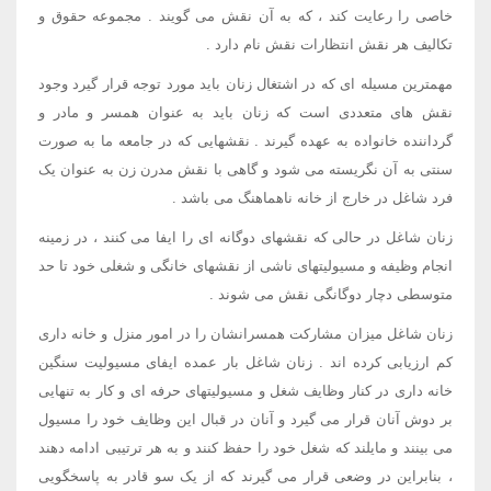
خاصی را رعایت کند ، که به آن نقش می گویند . مجموعه حقوق و
تکالیف هر نقش انتظارات نقش نام دارد .
مهمترین مسیله ای که در اشتغال زنان باید مورد توجه قرار گیرد وجود
نقش های متعددی است که زنان باید به عنوان همسر و مادر و
گرداننده خانواده به عهده گیرند . نقشهایی که در جامعه ما به صورت
سنتی به آن نگریسته می شود و گاهی با نقش مدرن زن به عنوان یک
فرد شاغل در خارج از خانه ناهماهنگ می باشد .
زنان شاغل در حالی که نقشهای دوگانه ای را ایفا می کنند ، در زمینه
انجام وظیفه و مسیولیتهای ناشی از نقشهای خانگی و شغلی خود تا حد
متوسطی دچار دوگانگی نقش می شوند .
زنان شاغل میزان مشارکت همسرانشان را در امور منزل و خانه داری
کم ارزیابی کرده اند . زنان شاغل بار عمده ایفای مسیولیت سنگین
خانه داری در کنار وظایف شغل و مسیولیتهای حرفه ای و کار به تنهایی
بر دوش آنان قرار می گیرد و آنان در قبال این وظایف خود را مسیول
می بینند و مایلند که شغل خود را حفظ کنند و به هر ترتیبی ادامه دهند
، بنابراین در وضعی قرار می گیرند که از یک سو قادر به پاسخگویی