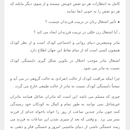
کامل به انتظارات هر دو نقش خویش نیستند و از سوی دیگر مایلند که
هر دو نقش را به خوبی ایفا نمایند .
● تأثیر اشتغال زنان در تربیت فرزندان چیست ؟
ـ آیا اشتغال زن خللی در تربیت فرزندان ایجاد می کند ؟
مادر وسیعترین دنیای روانی و اجتماعی کودک است و از نظر کودک
همچون کسی است که از تمام نقاط این جهان اطلاع دارد .
اشتغال مادر موجب اختلال در تکوین شکل گیری دلبستگی کودک
نسبت به مادر می شود .
چرا اینکه مراقبت کودک از حالت انفرادی به حالت گروهی در می آید و
نتیجتاً دلبستگی کودک نسبت به مادر از حالت طبیعی خارج می گردد .
چیزی که مسلم می باشد این است که مادران شاغل همانند مادران
غیرشاغل نمی توانند به طور تمام و کمال به کودکان خود رسیدگی
کنند چون مادر چندین ساعت از روز را خواه ناخواه جدای از فرزند
بسر می برد . و وقتی که بعد از سپری شدن این ساعات به فرزند می
رسد خستگی ناشی از دنیای ماشینی امروز و خستگی فکر و ذهنی به