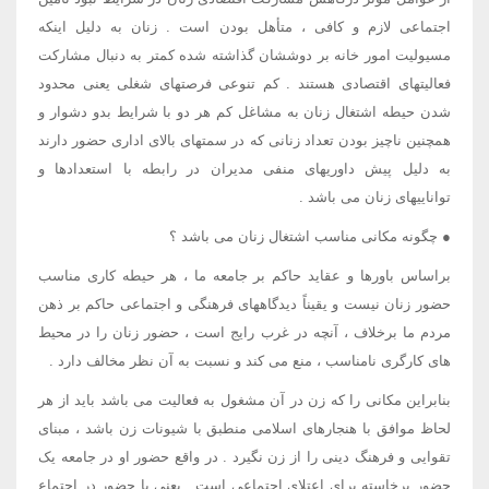
اجتماعی لازم و کافی ، متأهل بودن است . زنان به دلیل اینکه
مسیولیت امور خانه بر دوششان گذاشته شده کمتر به دنبال مشارکت
فعالیتهای اقتصادی هستند . کم تنوعی فرصتهای شغلی یعنی محدود
شدن حیطه اشتغال زنان به مشاغل کم هر دو با شرایط بدو دشوار و
همچنین ناچیز بودن تعداد زنانی که در سمتهای بالای اداری حضور دارند
به دلیل پیش داوریهای منفی مدیران در رابطه با استعدادها و
تواناییهای زنان می باشد .
● چگونه مکانی مناسب اشتغال زنان می باشد ؟
براساس باورها و عقاید حاکم بر جامعه ما ، هر حیطه کاری مناسب
حضور زنان نیست و یقیناً دیدگاههای فرهنگی و اجتماعی حاکم بر ذهن
مردم ما برخلاف ، آنچه در غرب رایج است ، حضور زنان را در محیط
های کارگری نامناسب ، منع می کند و نسبت به آن نظر مخالف دارد .
بنابراین مکانی را که زن در آن مشغول به فعالیت می باشد باید از هر
لحاظ موافق با هنجارهای اسلامی منطبق با شیونات زن باشد ، مبنای
تقوایی و فرهنگ دینی را از زن نگیرد . در واقع حضور او در جامعه یک
حضور برخاسته برای اعتلای اجتماعی است . یعنی با حضور در اجتماع