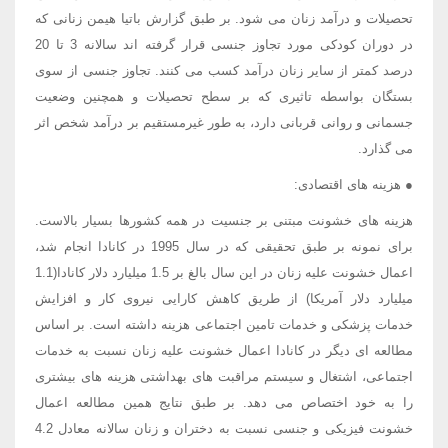
تحصیلات و درآمد زنان می شود. بر طبق گزارش باتیا هیمن زنانی که
در دوران کودکی مورد تجاوز جنسی قرار گرفته اند سالانه 3 تا 20
درصد کمتر از سایر زنان درآمد کسب می کنند. تجاوز جنسی از سوی
بستگان بواسطه تاثیری که بر سطح تحصیلات و همچنین وضعیت
جسمانی و روانی قربانی دارد، به طور غیرمستقیم بر درآمد شخص اثر
می گذارد.
● هزینه های اقتصادی:
هزینه های خشونت مبتنی بر جنسیت در همه کشورها بسیار بالاست.
برای نمونه بر طبق تحقیقی که در سال 1995 در کانادا انجام شد،
اعمال خشونت علیه زنان در این سال بالغ بر 1.5 میلیارد دلار کانادا(1.1
میلیارد دلار آمریکا) از طریق کاهش کارایی نیروی کار و افزایش
خدمات پزشکی و خدمات تامین اجتماعی هزینه داشته است. بر اساس
مطالعه ای دیگر در کانادا اعمال خشونت علیه زنان نسبت به خدمات
اجتماعی، اشتغال و سیستم مراقبت های بهداشتی هزینه های بیشتری
را به خود اختصاص می دهد. بر طبق نتایج همین مطالعه اعمال
خشونت فیزیکی و جنسی نسبت به دختران و زنان سالانه معادل 4.2