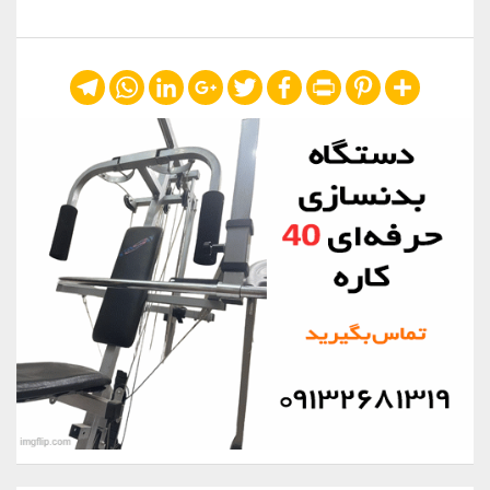
Telegram
WhatsApp
LinkedIn
Google+
Twitter
Facebook
Print
Pinterest
Share