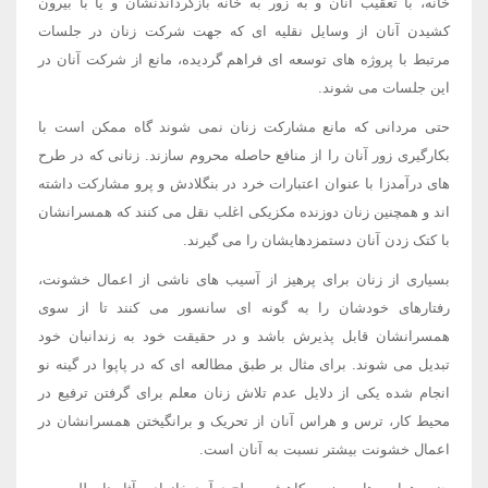
خانه، با تعقیب آنان و به زور به خانه بازگرداندنشان و یا با بیرون
کشیدن آنان از وسایل نقلیه ای که جهت شرکت زنان در جلسات
مرتبط با پروژه های توسعه ای فراهم گردیده، مانع از شرکت آنان در
این جلسات می شوند.
حتی مردانی که مانع مشارکت زنان نمی شوند گاه ممکن است با
بکارگیری زور آنان را از منافع حاصله محروم سازند. زنانی که در طرح
های درآمدزا با عنوان اعتبارات خرد در بنگلادش و پرو مشارکت داشته
اند و همچنین زنان دوزنده مکزیکی اغلب نقل می کنند که همسرانشان
با کتک زدن آنان دستمزدهایشان را می گیرند.
بسیاری از زنان برای پرهیز از آسیب های ناشی از اعمال خشونت،
رفتارهای خودشان را به گونه ای سانسور می کنند تا از سوی
همسرانشان قابل پذیرش باشد و در حقیقت خود به زندانبان خود
تبدیل می شوند. برای مثال بر طبق مطالعه ای که در پاپوا در گینه نو
انجام شده یکی از دلایل عدم تلاش زنان معلم برای گرفتن ترفیع در
محیط کار، ترس و هراس آنان از تحریک و برانگیختن همسرانشان در
اعمال خشونت بیشتر نسبت به آنان است.