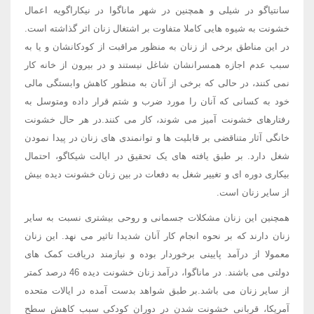
سانتیاگو در شیلی و همچنین در شهر ماناگوا در نیکاراگویه اعمال
خشونت به شیوه هایی کاملا متفاوت بر اشتغال زنان اثر گذاشته است.
در این مناطق برخی از زنان به منظور مراقبت از کودکانشان و یا به
سبب عدم اجازه همسرانشان شاغل نیستند و در بیرون از خانه کار
نمی کنند، در حالی که برخی از آنان به منظور کاهش وابستگی مالی
خود به کسانی که آنان را مورد ضرب و شتم قرار داده ومتوسل به
رفتارهای خشونت آمیز می شوند، کار می کنند.در هر حال خشونت
خانگی آثار متناقضی بر قابلیت ها و توانمندی های زنان در پیدا نمودن
شغل دارد. بر طبق یافته های یک تحقیق در ایالت شیکاگو، احتمال
بیکاری دوره ای و تغییر شغل به دفعات در بین زنان خشونت دیده بیش
از سایر زنان است.
همچنین این زنان مشکلات جسمانی و روحی بیشتری نسبت به سایر
زنان دارند که بر نحوه انجام کار آنان شدیدا تاثیر می نهد. این زنان
معمولا از درآمد پایینی برخوردار بوده و نیازمند دریافت کمک های
دولتی می باشند. در ماناگوا، درآمد زنان خشونت دیده 46 درصد کمتر
از سایر زنان می باشد.بر طبق شواهد بدست آمده در ایالات متحده
آمریکا، قربانی خشونت شدن در دوران کودکی سبب کاهش سطح