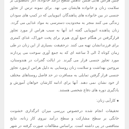
چنین هراس هایی ضمن کاهش سطح درآمد خانواده، آثار نامطلوبی بر
سلامت زنان و خانواده هایشان می نهد. برای نمونه ترس از تجاوز
جنسی در بین خانواده های پناهندگان اتیوپیایی که در کمپ های سودان
زندگی می کنند منجر به محدودیت دسترسی به مواد غذایی می گردد.
زنان پناهنده اتیوپیایی گفته اند آنها به سبب هراس از مورد تجاوز
قرارگرفتن در هنگام جمع آوری هیزم برای پخت خوراک، غذای کمتری
برای فرزندانشان تهیه می کنند. درحقیقت بسیاری از این زنان در طی
زمان کوتاه 2 الی 3 ساعته ای که به جمع آوری سوخت می پردازند
مورد تجاوز جنسی قرار می گیرند. در ایالت گجرات در هندوستان،
مروجین بهداشت و سلامت زنان روستایی به دلیل هراس ازمورد تجاوز
جنسی قرار گرفتن تمایلی به مسافرت در حد فاصل روستاهای مختلف
از خود نشان نمی دهند. آنها برای ادامه کارشان خواهان آموزش و
یادگیری دوره های دفاع شخصی هستند.
● کارآیی زنان:
تحقیقات انجام شده درخصوص بررسی میزان اثرگذاری خشونت
خانگی بر سطح مشارکت و سطح درآمد نیروی کار زنانه، نتایج
متناقضی در پی داشته است. براساس مطالعات صورت گرفته در شهر