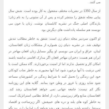
می کنند.
از سال 1350 در نشریات مختلف مشغول به کار بوده است. شش سال
پیاپی مجله شفق را منتشر کرده و پس از آن ستونی را به نام زنان؛
بازندگان اصلی جنگ در نشریه کابلستان نوشت. زنان با خون می
نویسند هم سلسله یادداشت های دیگرش بود.
او اکنون سردبیر مجله دنیای زن است: شفق به خاطر مطالب تندش
توقیف شد. در نشریه دنیای زن همواره از مشکلات زنان افغانستان،
لبنان، عراق و ایران می نویسم. او پیگیر مسایل زنان افغان مهاجر در
ایران هم هست: دختران مهاجر افغان اگر مدارک اقامتی نداشته باشند
امکان کار و تحصیل ندارند اما از امنیت برخوردارند. گاه ممکن است با
لحن درشت با آنها برخورد شود اما آنها مجبورند به خاطر نجات کودکان
خود این زندگی را تحمل کنند تا شرایط زندگی در کشورشان مساعد
شود شاید روزی با غرور در وطن خود بمانند. گلایه های این روزنامه
نگار کم نیست: جامعه جهانی نمی خواهد افغانستان رشد کند.
افغانستان منابع وافر زیرزمینی دارد، از لحاظ نظامی استراتژیک است،
به خاطر کوه های بلند و دره های عمیقش. اگر زیرساخت و اقتصاد
مستقل داشته باشد، سیاستش هم رشد خواهد کرد اما ما را در بند نگه