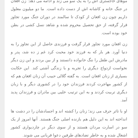
موهای خاکستری اش را به یک سو می زند و ادامه می دهد: زن افغان
در جنگ خانه و کاشانه اش از دست داده است. ما دو میلیون معلول
داریم چون زن افغان از کودک تا سالمند در دوران جنگ مورد تجاوز
قرار گرفته، از حق تحصیل محروم شده و شاهد نسل کشی در بطن
خود بوده است.
زن افغان مورد تجاوز قرار گرفت و فرزندی حاصل از این تجاوز را به
دنیا آورد. هر بار که به فرزند خود محبت کرد غم ز ده شد، پدر و
مادرش این طفل را ننگ خانواده دانستند و از بین بردند و این زن دیگر
نخواست ازدواج دیگری را تجربه و با زندگی آشتی کند. این حکایت
بسیاری از زنان افغان است. به گفته گلالی حبیب آن زنان افغان هم که
از کشور مهاجرت کردند فرزندان خود را در کشوری دیگر و با زبان
دیگری تربیت کردند و به این ترتیب خلیی بین مادران و فرزندان پدید
آمد.
او با تاثر حرف می زند؛ زنان را کشته اند و اجسادشان را در دشت ها
انداخته اند به این دلیل هم بازنده اصلی جنگ هستند. آنها امروز از یک
سو در اسارت مردان هستند و از سوی دیگر در چاردیواری کشور
اشغال شده و به خاطر تضادهای طرفین دعوا قربانی می شوند.