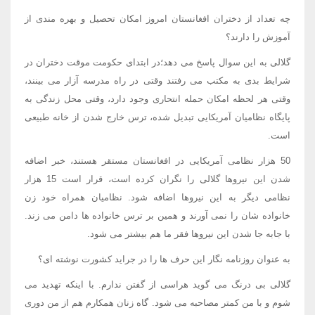
چه تعداد از دختران افغانستان امروز امکان تحصیل و بهره مندی از
آموزش را دارند؟
گلالی به این سوال پاسخ می دهد؛در ابتدای حکومت موقت دختران در
شرایط بدی به مکتب می رفتند وقتی در راه مدرسه آزار می بینند،
وقتی هر لحظه امکان حمله انتحاری وجود دارد، وقتی محل زندگی به
پایگاه نظامیان آمریکایی تبدیل شده، ترس خارج شدن از خانه طبیعی
است.
50 هزار نظامی آمریکایی در افغانستان مستقر هستند، خبر اضافه
شدن این نیروها گلالی را نگران کرده است، قرار است 15 هزار
نظامی دیگر به این نیروها اضافه شود. نظامیان همراه خود زن
خانواده شان را نمی آورند و همین بر ترس خانواده ها دامن می زند.
با جابه جا شدن این نیروها فقر ما هم بیشتر می شود.
به عنوان روزنامه نگار این حرف ها را در جراید کشورت نوشته ای؟
گلالی بی درنگ می گوید هراسی از گفتن ندارم. با اینکه تهدید می
شوم و با من کمتر مصاحبه می شود. گاه زنان همکارم هم از من دوری