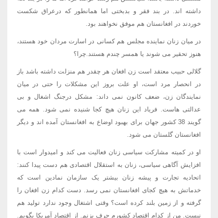
داشته اند. در بند فقر و بدبختی اما همانطور که درعراق شکست
خوردند در افغانستان هم موفق نخواهند بود.
در میان زنان نماینده مجلس هم کسانی در اسارت مردان خود هستند،
هنوز تحقیر می شوند یا همسر چندم هستند.چرا؟
گلالی حبیب معتقد است زن افغان هر چقدر هم منزلت داشته باشد باز
در انحصار مرد است، او علت بروز این مشکلات را حتی در میان
نمایندگان زن، ضعف کانون نمی داند: مشکل درجنگ اشغال و بی
عدالتی هاست. فریاد این زنان هیچ کجا شنیده نمی شود. همه می
گویند 38 کشور جهان برای بهبود اوضاع به افغانستان آمده اند و دیگر
افغانستان گلستان می شود.
او در کمیته مشارکت سیاسی زنان فعالیت می کند و امیدوار است با
افزایش آگاهی سیاسی، زنان به استقلال اقتصادی هم دست پیدا کنند:
اتحادیه تجارت و پیشه زنان بیشتر یک سازمان نمادین است که
خدماتش به هیچ کجای افغانستان نمی رسد. دست کدام زن افغان را
گرفته و از زمین بلند کرده است؟ وقتی اشتغال وجود ندارد تولید هم
نیست. من از کدام اقتصاد کشورم حرف بزنم. از اقتصاد آمریکا بگویم.