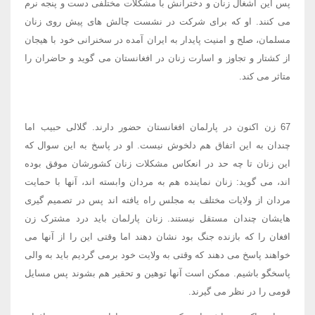
پس این اشغال زنان و دخترانش با مشکلات مختلفی دست و پنجه نرم
می کنند. او که برای شرکت در نشست چالش های پیش روی زنان
مسلمان، صلح و امنیت پایدار به ایران آمده در سخنرانی خود با هیجان
از کشتار و تجاوز و اسارت زنان در افغانستان می گوید و حاضران را
متاثر می کند.
67 زن اکنون در پارلمان افغانستان حضور دارند. گلالی حبیب اما
چندان به این اتفاق هم دلخوش نیست. او در پاسخ به این سوال که
این زنان تا چه حد در انعکاس مشکلات زنان کشورشان موفق بوده
اند، می گوید: زنان نماینده هم به مردان وابسته اند، آنها با حمایت
مردان از ولایات مختلف به مجلس راه یافته اند پس در تصمیم گیری
هایشان چندان مستقل نیستند. زنان پارلمان باید درد مشترک زن
افغان را که بازنده جنگ بود نشان دهند اما وقتی این را از آنها می
خواهند پاسخ می دهند که وقتی به ولایت خود برمی گردیم باید به والی
پاسخگو باشیم. ممکن است آنها توهین و تحقیر هم بشوند پس مسایل
قومی را در نظر می گیرند.