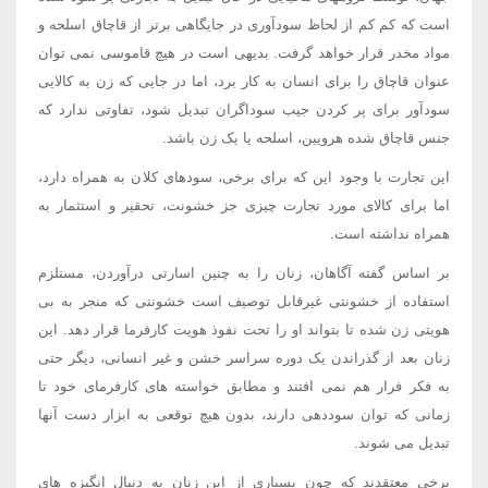
است که کم کم از لحاظ سودآوری در جایگاهی برتر از قاچاق اسلحه و
مواد مخدر قرار خواهد گرفت. بدیهی است در هیچ قاموسی نمی توان
عنوان قاچاق را برای انسان به کار برد، اما در جایی که زن به کالایی
سودآور برای پر کردن جیب سوداگران تبدیل شود، تفاوتی ندارد که
جنس قاچاق شده هرویین، اسلحه یا یک زن باشد.
این تجارت با وجود این که برای برخی، سودهای کلان به همراه دارد،
اما برای کالای مورد تجارت چیزی جز خشونت، تحقیر و استثمار به
همراه نداشته است.
بر اساس گفته آگاهان، زنان را به چنین اسارتی درآوردن، مستلزم
استفاده از خشونتی غیرقابل توصیف است خشونتی که منجر به بی
هویتی زن شده تا بتواند او را تحت نفوذ هویت کارفرما قرار دهد. این
زنان بعد از گذراندن یک دوره سراسر خشن و غیر انسانی، دیگر حتی
به فکر فرار هم نمی افتند و مطابق خواسته های کارفرمای خود تا
زمانی که توان سوددهی دارند، بدون هیچ توقعی به ابزار دست آنها
تبدیل می شوند.
برخی معتقدند که چون بسیاری از این زنان به دنبال انگیزه های