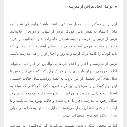
● عوامل ایجاد هراس از مدرسه
این ترس ممکن است دلایل مختلفی داشته باشد؛ وابستگی شدید به
مادر، اعتماد به نفس پائین کودک، ترس از تنهایی و دوری از خانواده،
ترس از درس و مدرسه و تنبیه، شنیدن خاطرات بد و نامطلوب از افراد
خانواده مسئله مهمی است که در این میان اهمیت دارد درحالی که
باید کودک را کاملاً درک کرده و به زور و اجبار او را راهی مدرسه نکنید.
ترس از مدرسه و اجبار و اعلام نارضایتی والدین در کنار هم می‌تواند
لطمات روحی جبران ناپذیری را بر کودک وارد کند که حتی این حس تا
سال های آخر تحصیل از بین نرود. به گفته روانشناسان حالات جسمی
این نوع کودکان را می‌توان این گونه تعریف کرد. کودکانی که مبتلا به
اضطراب جدایی هستند و هراس از مدرسه دارند معمولاً صبح زود
هنگام رفتن به مدرسه دچار دل درد شده و حالت تهوع پیدا می‌کنند و یا
اینکه شب‌های امتحان بیمار می‌شوند. تمایل نداشتن به غذا و بی میلی
نیز از علائم این نوع اضطراب است.
اما به محض اینکه والدین تصمیم می‌گیرند که کودکشان به مدرسه