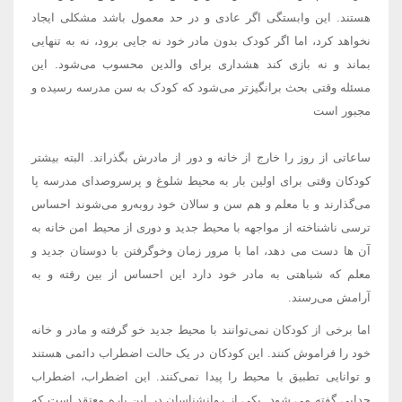
هستند. این وابستگی اگر عادی و در حد معمول باشد مشکلی ایجاد
نخواهد کرد، اما اگر کودک بدون مادر خود نه جایی برود، نه به تنهایی
بماند و نه بازی کند هشداری برای والدین محسوب می‌شود. این
مسئله وقتی بحث برانگیزتر می‌شود که کودک به سن مدرسه رسیده و
مجبور است
ساعاتی از روز را خارج از خانه و دور از مادرش بگذراند. البته بیشتر
کودکان وقتی برای اولین بار به محیط شلوغ و پرسروصدای مدرسه پا
می‌گذارند و با معلم و هم سن و سالان خود روبه‌رو می‌شوند احساس
ترسی ناشناخته از مواجهه با محیط جدید و دوری از محیط امن خانه به
آن ها دست می دهد، اما با مرور زمان وخوگرفتن با دوستان جدید و
معلم که شباهتی به مادر خود دارد این احساس از بین رفته و به
آرامش می‌رسند.
اما برخی از کودکان نمی‌توانند با محیط جدید خو گرفته و مادر و خانه
خود را فراموش کنند. این کودکان در یک حالت اضطراب دائمی هستند
و توانایی تطبیق با محیط را پیدا نمی‌کنند. این اضطراب، اضطراب
جدایی گفته می شود. یکی از روانشناسان در این باره معتقد است که