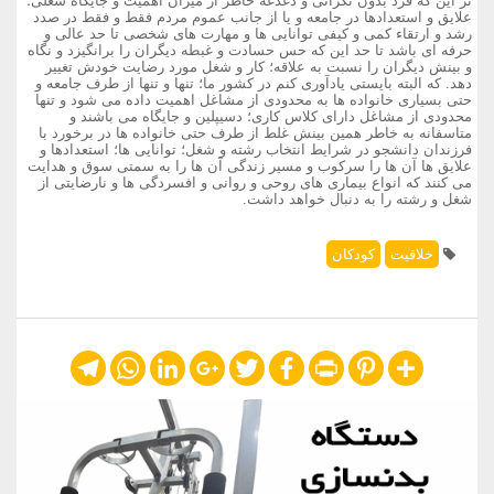
تر این که فرد بدون نگرانی و دغدغه خاطر از میزان اهمیت و جایگاه شغلی؛
علایق و استعدادها در جامعه و یا از جانب عموم مردم فقط و فقط در صدد
رشد و ارتقاء کمی و کیفی توانایی ها و مهارت های شخصی تا حد عالی و
حرفه ای باشد تا حد این که حس حسادت و غبطه دیگران را برانگیزد و نگاه
و بینش دیگران را نسبت به علاقه؛ کار و شغل مورد رضایت خودش تغییر
دهد. که البته بایستی یادآوری کنم در کشور ما؛ تنها و تنها از طرف جامعه و
حتی بسیاری خانواده ها به محدودی از مشاغل اهمیت داده می شود و تنها
محدودی از مشاغل دارای کلاس کاری؛ دسیپلین و جایگاه می باشند و
متاسفانه به خاطر همین بینش غلط از طرف حتی خانواده ها در برخورد با
فرزندان دانشجو در شرایط انتخاب رشته و شغل؛ توانایی ها؛ استعدادها و
علایق ها آن ها را سرکوب و مسیر زندگی آن ها را به سمتی سوق و هدایت
می کنند که انواع بیماری های روحی و روانی و افسردگی ها و نارضایتی از
شغل و رشته را به دنبال خواهد داشت.
خلاقیت
کودکان
Telegram
WhatsApp
LinkedIn
Google+
Twitter
Facebook
Print
Pinterest
Share