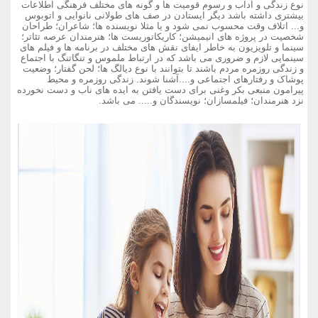
نوع زندگی و آداب و رسوم قومیت ها و گونه های مختلف فرهنگی اطلاعات
بیشتری داشته باشد دیگر ایستادن در صف های طولانی نانوایی و اتوبوس
و... اتلاف وقت محسوب نمی شود و یا مثلا نویسنده ها؛ شاعران؛ طراحان
شخصیت در پروژه های انیمیشن؛ کاریکاتوریست ها؛ هنرمندان عرصه تئاتر؛
سینما و تلویزیون به خاطر ایفای نقش های مختلف در برنامه ها و فیلم های
سینمایی لازم و ضروری می باشد که در ارتباط ملموس و تنگاتنگ با اجتماع
و زندگی روزمره مردم باشند تا بتوانند با نوع دیالگ ها؛ لحن گفتار؛ وضعیت
پوشاک و رفتارهای اجتماعی و....آشنا شوند. زندگی روزمره و محیط
پیرامون منبعی بکر وغنی برای دست یافتن به ایده های ناب و دست نخورده
نزد هنرمندان؛ فیلمسازان؛ نویسندگان و..... می باشد.