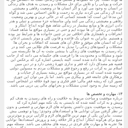
حرکت و پویایی را و تلاش برای حل مشکلات و رسیدن به هدف های زندگی
در انسان به وجود می آورد و اگر انسان ها در وضعیت رفاهی و معیشتی
ایده ال زندگی می کردند نیازی به زحمت و تلاش احساس نمی شد و گواه
این مدعا این است که؛ هستند کسانی که در عالی ترین و بهترین وضعیت
رفاهی و معیشتی زندگی می کنند ولی متاسفانه جزء سستی و تنبلی و هدر
دادن انرژی ها و منابع بیشمار در زندگی شاهد هیچ گونه ابداع؛ ابتکار و
خلاقیت در زندگی آن ها نیوده ایم و حتی در بسیاری مواقع ما شاهد فساد؛
انحرافات و ناهنجاری های اخلاقی نیز در چنین خانواده ها و شرایط نیز بوده
و هستیم. بنابراین به عنوان یک قاعده و قانون کلی و موثر بایستی اذعان
کرد که انسان های موفق و خلاق آن های هستند که اتفاقات و بحران ها؛
مشکلات و کمبودهای زندگی را تبدیل به فرصت های طلایی می کنند و در
راه رسیدن به موفقیت های زندگی با بینشی مثبت به آن ها نگریسته می
شود و مشکلات و محدودیت ها را فرصت های حکیمانه می دانند که از جانب
خداوند به آن ها داده شده است. البته بایستی اشاره کرد که برعکس این
قضیه هم مصداق دارد که فقر و نداری چهرۀ زشتی دارد و در دین مبین
اسلام نیز به کرات در رفع و رجوع فقر و مشکلات مردم به مسولین دولتی
توصیه شده است که در بسیاری مواقع نیز ریشه بسیاری از جنایات و
بزهکاری های جامعه فقر و بیکاری می باشد. اما باز می توان این جوری
تصور کرد که ریشه فقر مالی؛ فقر فکری و نبود قوۀ خلاقه در اشخاص است
که زمینه ساز به وجود آمدن مشکلات و بحرانهای مالی پی درپی می باشد.
۱۳- مهارت و تخصص ها
درباره موفقیت و مباحث مربوط به خلاقیت و راه های رسیدن به هدف کم
وبیش و به کرات گفته شده که بایستی به یک نکته مهم اشاره کرد که
رسیدن به موفقیت بدون داشتن پشتوانه های لازم مهارتی و خصصی و بدون
در نظر گرفتن میزان توانایی ها و استعدادهای وجودی؛ رویا و توهمی بیش
نیست. بنابراین یکی از مهم ترین فاکتورهای لازم و کارایی ترین و موثرترین
منبع برای هرگونه ابتکار؛ ابداع و کار خلاقه رشد و پرورش استعدادها؛ توانایی
ها؛ تجربه ها و مهارت های فردی در زمینه های مختلف می باشد. مسئله مهم