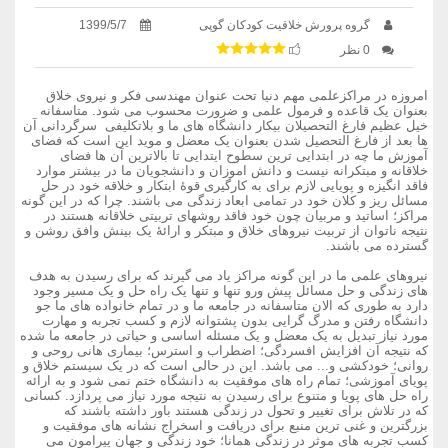
گروه پرورش خلاقیت کودکان گوپی
1399/5/7
0 نظر
امروزه در مراکزعلمی مهم دنیا تحت عنوان مهندسی فکر و نیروی خلاق
بعنوان یک قاعده و فرمول علمی و ضرورت محسوب می شود. متاسفانه
خیل عظیم فارغ التحصیلان بیکار دانشگاه های ما و بلاتکلیفی سرگردانی آن
ها بعد از فارغ التحصیل شدن بعنوان یک معضل و موید این است که فضای
آموزش ما چه در ابتدایی ترین سطوح ایتدایی تا بالاترین آن ها فضای
خلاقانه و مبتکرانه نیست و دانش اموزان و دانشجویان ما در بیشتر موارد
فاقد انگیزه و پویایی لازم برای به کارگیری قوۀ ابتکار و خلاقه خود در حل
مسائل ریز و کلان خود در تمامی ابعاد زندگی می باشند. چرا که در این گونه
مراکز؛ اساتید و مربیان چون خود فاقد روشهای تربیتی خلاقانه هستند در
نتیجه ناتوان از تربیت نیروهای خلاق و مبتکر و ارائۀ یک بینش وافق روشن و
گسترده می باشند.
نیروهای علمی ما در این گونه مراکز یاد می گیرند که برای رسیدن به هدف
های زندگی و حل مسائل پیش ورو تنها و تنها یک راه حل و یک مسیر وجود
دارد به طوری که الان متاسفانه در جامعه ما و در تمام خانواده های ما جو
دانشگاه رفتن و مدرگ گرایی بدون پشتوانه لازم و کسب تجربه و مهارت
مورد نیاز تبدیل به یک معضل و یک مسئله اساسی و حیاتی در جامعه ما شده
که نتیجه آن افزایش افسردگی؛ اضطراب و استرس؛ بیماری هانی روحی و
روانی؛ خودکشی و... می باشد. این در حالی است که در یک سیستم خلاق و
پویای آموزشی؛ تمام راه های موفقیت به دانشگاه ختم نمی شود و به ارائه
راه حل های پویا و متنوع برای رسیدن به نتیجه مورد نیاز می پردازد. کسانی
که در تلاش برای تغییر و تحول در زندگی هستند باور داشته باشند که
بزرگترین و غنی ترین منبع برای دریافت و اسخراج نشانه های موفقیت و
کسب تجربه های موثر در زندگی همانا؛ خود زندگی و جهان پیرامون می