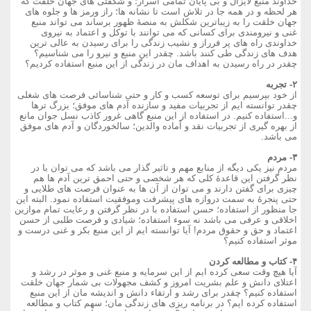
خداوند منبع لایزال و بی پایان تمامی اسرار؛ و شگفتی های جهان خلقت که
هر لحظه و در همه جا در تلاش است تا نشانه ها؛ راز ورمز ها و جلوه های
جهان خلقت را به زیباترین شکلش به منصۀ ظهور برساند می تواند منبع
غنی و نیرومندی برای کسانی که می توانند با توکل و اعتماد به نیروی
خداوندی راه های پر فرراز و نشیب زندگی را برای رسیدن به عالی ترین
هدف های زندگی طی کنند باشد. چقدر این منبع و نیرو را می شناسیم؟
چقدر در راه رسیدن به اهداف مان در زندگی از این منبع استفاده کردیم؟
۲- تجربه
از خود بپرسیم برای توسعه کسب و کار و حتی شناسائی فرصت های شغلی
چقدر توانسته ایم از تجربیات مفید و سازنده آدم های موفق؛ بزرگ ترها
و...استفاده کنیم. در استفاده از این منبع گاهی غرور کاذب نسل جوان مانع
از بهره گیری از تجربیات نقد و آماده والدین؛ سالخوردگان و آدم های موفق
می باشد.
۳- مردم
مردم نیز یکی دیگه از منابع مهم و تاثیر گذار می باشد که می توان با در
نظر گرفتن این قاعدۀ کلی که هر شخصی و حتی احمق ترین آدم ها هم
چیزی برای گفتن دارند و می توان از آن ها به عنوان فرصت های طلایی و
حتی پنجرۀ به سمت دروازه های پیشرفت وموفقیت استفاده نمود. البته این
جا منظور از استفاده؛ حسن استفاده با در نظر گرفتن و رعایت تمام موازین
اخلاقی و عرفی می باشد نه سوء استفاده؛ شیادی و فرصت طلبی از حسن
اعتماد و حق و حقوق مردم! آیا توانسته ایم از این منبع بکر و غنی درست و
موثر استفاده کنیم؟
۴- کتاب و مطالعه کردن
آیا هیچ وقت سعی کرده ایم از این سرمایه و منبع غنی و موثر در رشد و
اعتلای دانش و علم بشریت امروز و کشف مجهولات بی شمار جهان خلقت
استفاده کنیم؟ چقدر برای رشد و ارتقاء دانش و اندیشه مان از این منبع
استفاده کرده ایم؟ در برنامه ریزی های زندگی مان؛ سهم کتاب و مطالعه