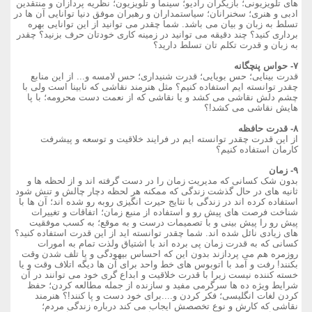
های تلویزیونی؛ بازیگران رادیو؛ سینما و تلویزیون؛ نظریه پردازان و منتقدین
ادبی و هنری؛ سخنرانان؛ سیاستمداران و رهبران موفق دنیا توانایی آن ها در
تسلط به زبان و بیان می باشد. شما چقدر می توانید از این توانایی بهره
برداری کنید؟ چند دقیقه می توانید در زمینه کاری خودتان حرف بزنید؟ چقدر
به زبان و قدرت تکلم تان تسلط دارید؟
۷- حواس پنچگانه
قدرت بینایی؛ حس بویایی؛ قدرت شنیداری؛ حس لامسه و... از این منابع
چقدر توانسته ایم استفاده کنیم؟ مثل هنرمند نقاشی که نابینا است ولی با
چشم دلش نقاشی می کشد و یا نقاشی که از نعمت دست محرومه؛ با پا
هایش نقاشی می کشد!؟
۸- قدرت حافظه
از این قدرت چقدر توانسته ایم در فرایند خلاقیت و توسعه و پیشرفت
کارمان استفاده کنیم؟
۹- زمان
بدون شک کسانی که مدیریت زمان را در دست گرفته اند و از لحظه ها و
ثانیه های در حال گذشت زندگی که ممکنه هر لحظه دچار چالش و تنش شود
استفاده کرده اند در زندگی با نتایج حیرت انگیزی روبه رو شده اند؛ آن ها با
شناخت فرصت های پیش رو و استفاده از منبع زمان؛ اتفاقات و تغییرات
پیش رو را پیش بینی و با تصمیمات درست و به موقع؛ به کسب موفقیت
های زیادی نائل شده اند. شما چقدر توانسته اید از این قدرت استفاده کنید؟
کسانی که به قدرت زمان پی برده اند با اشتیاق ولذت تمام به امورات
روزمره هم می پردازند بدون این که احساس بیهودگی و یا تلف شدن وقت
بکنند! رفت و آمد با اتوبوس های خط واحد برای آن ها دیگه اتلاف وقت و یا
خسته کننده نیست زیرا با قدرت خلاقیت و ابداع گری خود می توانند در آن
شرایط ویژه ده ها سرگرمی مفید و سازنده از جمله مطالعه کردن؛ حفظ
کردن لغات انگلیسی؛ فکر کردن و....برای خود دست و پا کنند!؟ هنرمند
نقاشی که کارش و نوع تخصصش ایجاب می کند درباره زندگی مردم؛