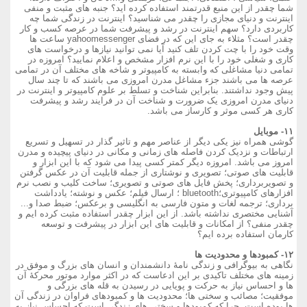
شما چقدر از این منبع قدرتمند استفاده کرده اید؟ جنبه های مثبت و منفی
اینترنت و دنیای مجازی را چقدر می شناسید؟ اینترنت در زندگی شما چه
کاربردی دارد؟ سهم اینترنت در رشد و پیشرفت شما در عرصه کسب و کار
چقدر است؟ مثلاء به جای این که در فضای yahoomessenger ساعت ها
وقت خود را با چت کردن تلف کنید آیا نمی توانید نیازها و درخواست های
کاری و شغلی خود را با این نرم افزار مشخص و اعلام نمایید؟ امروزه در
تمامی دنیا مشاغلی که وابسته به کامپیوتر و شاخه های مختلف آن در تمامی
عرصه ها می باشند جزء مشاغل مدرن امروزی می باشند که تا چند سال
پیش وجود نداشتند. بنابراین شناخت و تسلط بر علوم کامپیوتر و اینترنت در
دنیای مدرن امروزی یک ضرورت و شناخت آن در فرایند رشد و پیشرفت
کاری هر کسی موثر و کارساز می باشد.
۱۱- موبایل
گوشی همراه نیز یکی دیگر از عناصر مهم و تاثیر گذار در تسهیل و تسریع
ارتباطات و نزدیک کردن فاصله های زمانی و مکانی در دنیای پیچیده و مدرن
امروز می باشد. امروزه دیگر کمتر کسی پیدا می شود که با این ابزار و
قابلیت های صوتی؛ تصویری و نوشتاری از جمله قابلیت آن در عکس گرفتن
و تصویربرداری؛ پخش فایل های صوتی و تصویری؛ ساخت کلیب و نصب نرم
افزارهای کامپیوتری؛bluetooth ؛ ارسال فیلم؛ عکس و نوشته؛ یادداشت
برداری؛ ترجمه لغات و متون فارسی به انگلیسی و برعکس؛ ضبط صدا و...
آشنایی مختصری نداشته باشد. از این ابزار چقدر استفاده مثبت کرده ایم و
چقدر منفی؟ از امکانات و قابلیت های این ابزار در پیشرفت و توسعه
کارمان استفاده برده ایم؟
۱۲- کمبودها و محدودیت ها
نگاهی به بیوگرافی و زندگی نامۀ دانشمندان و انسان های بزرگ و موفق در
زمینه های مختلف تاکیدی بر این ادعاست که در اکثر موارد موتور محرکۀ آن
ها و احساس نیاز به حرکت و پویایی در رسیدن به قله های بزرگی و
موفقیت؛ مصائب و سختی ها؛ محدودیت ها و کمبودهای فراوان در زندگی آن
ها بوده است. چرا که کمبودها و سختی های زندگی است که احساس نیاز به