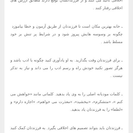
اخلاقی تاکید می کنند و از فرزندانشان توقع دارند مطابق ارزش های
اخلاقی رفتار کنند
.
ـ خانه بهترین مکان است تا فرزندتان از طریق آزمون و خطا بیاموزد ​
چگونه بر وسوسه هایش پیروز شود و در شرایط پر تنش بر خود
مسلط باشد
.
ـ برای فرزندتان وقت بگذارید. به او یادآوری کنید چگونه با ادب باشد و
هرگز تصور نکنید​ خودش راه و رسم ادب را می داند و نیاز به تذکر
نیست
.
ـ کلمات مودبانه اصلی را به وی یاد بدهید. کلماتی مانند «خواهش می
کنم
»
،
«
متشکرم»، «ببخشید»، «معذرت می خواهم»، «اجازه دارم» و
«لطفا» را به فرزندتان یاد بدهید
.
ـ فرزندتان باید بتواند تصمیم های اخلاقی بگیر​د. به فرزندتان کمک کنید