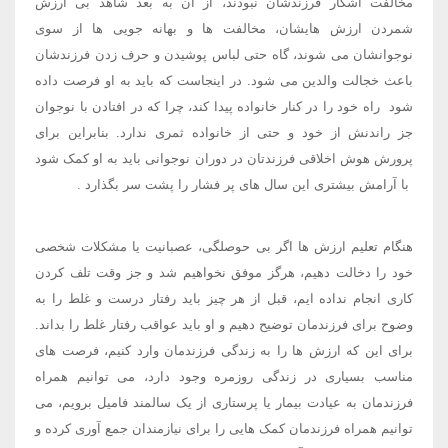
مخالفت آشکار فرزندشان نبودند، از آن به بعد شاهد بی ارزش
شمردن ارزش هایشان، مخالفت ها و بهانه جویی ها از سوی
نوجوانشان می شوند، گاه حتی لباس پوشیدن و حرف زدن فرزندشان
باعث خجالت والدین می شود. در اینجاست که باید به او فرصت داده
شود ​ راه خود را در کنار خانواده پیدا کند، چرا که در افتادن با نوجوان
جز راندنش از خود و حتی از خانواده ثمری ندارد. بنابراین برای
پرورش هوش اخلاقی فرزندتان در دوران نوجوانی باید به او کمک شود
​ با آرامش بیشتری این سال های پر فشار را پشت سر بگذارد
.
هنگام تعلیم ارزش ها اگر بی حوصلگی، عصبانیت یا مشکلات شخصی
خود را دخالت دهیم، هرگز موفق نخواهیم شد و جز وقت تلف کردن
کاری انجام نداده ایم، قبل از هر چیز باید رفتار درست و غلط را به
وضوح برای فرزندمان توضیح دهیم و او باید عواقب رفتار غلط را بداند.
برای این که ارزش ها را به زندگی فرزندمان وارد کنیم، فرصت های
مناسب بسیاری در زندگی روزمره وجود دارد، می توانیم همراه
فرزندمان به عیادت بیمار یا پرستاری از یک سالمند فامیل برویم، می
توانیم همراه فرزندمان کمک هایی را برای نیازمندان جمع آوری کرده و