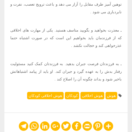
توهین آمیز طرف مقابل را آزار می دهد و باعث ترویج تعصب، نفرت و
نابردباری می شود
.
ـ معذرت بخواهید و بگویید متاسف هستید. یکی از مهارت های اخلاقی
که از فرزندمان باید بخواهیم این است که در صورت اشتباه حتما
عذرخواهی کند و خجالت نکشد
.
ـ به فرزندتان فرصت جبران بدهید. به فرزندتان کمک کنید مسئولیت
رفتار بدش را به عهده گیرد و جبران کند. او باید از پیامد اشتباهاتش
باخبر شود و بداند چگونه آن را اصلاح کند
.
هوش
هوش اخلاقی
کودکان
هوش اخلاقی کودکان
Telegram
WhatsApp
LinkedIn
Google+
Twitter
Facebook
Print
Pinterest
Share